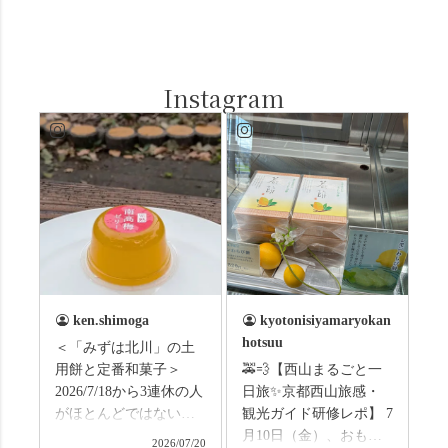
Instagram
ken.shimoga
kyotonisiyamaryokan
hotsuu
＜「みずは北川」の土
用餅と定番和菓子＞
🚕💨【西山まるごと一
2026/7/18から3連休の人
日旅✨京都西山旅感・
がほとんどではないか
観光ガイド研修レポ】 7
と思います。みなさん
月10日（金）、おもて
2026/07/20