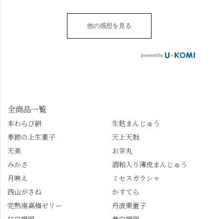
す。 ・ #みずは北川 #
台1-3 10:00～18:00 無休
いただける、わらび餅
は西行ゆかりの花の寺
水無月 #原稔 さん #和
（元日のみ休業）
のアレンジレシピのポ
「勝持寺」、石庭が見
菓子 #京都
**************
他の感想を見る
ップがあります。店員
事な石の寺「正法寺」
sense_nagaokakyo では
さんに一言お声かけて
へ。青もみじがきらき
「長岡京」や近郊のま
もらえれば、撮影許可
ら輝いて、秋の紅葉シ
ちの日常の魅力を発信
をいただけます。よか
ーズンへの期待が膨ら
しています📱 ぜひ皆さ
ったらぜひこちらも試
みます。 💠そしてクラ
んも「 #センス長岡京
してみてね。 ※発信は
イマックスは「善峯
」を付けて長岡京の素
今回控えさせていただ
寺」！ 境内に咲くあじ
敵な写真を投稿して下
きました。 •お茶丸 •天
さいはなんと8000株。
全商品一覧
さい😉 #長岡京スイー
上天鼓 •天楽 •完熟南紅
「もう終わってるか
ツ #みずは北川 #わらび
本わらび餅
生麩まんじゅう
梅ゼリー 上記4点も定番
な…」と半ば諦めてい
餅 #抹茶わらび餅
季節の上生菓子
天上天鼓
の和菓子。 完熟南紅梅
たら、上の方にはまだ
ゼリーは、現在1,500円
瑞々しい花がたくさん
天楽
お茶丸
以上購入すると1個プレ
残っていてくれました
みかさ
酒粕入り薄皮まんじゅう
ゼントのクーポン企画
✨ちょうどこの日から
月映え
ミセスガラシャ
を実施中。期限は
始まった「あじさい供
7/26（日）。但し、「み
養」で、池に浮かぶあ
西山がさね
かすてら
ずは北川」のアプリ会
じさいにも出会えるか
完熟南高梅ゼリー
丹波栗童子
員登録が必要です。 ※
も…という素敵なお話