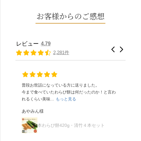
は、始めから一口サイ
（784年）、長岡京遷都
よい甘さで、ほっくり
年、自社の井戸の地下
ズになっているのです
とともに歩んできた"京
とした小豆の食感も美
水で作る和菓子は目に
お客様からのご感想
ぐにいただけます。 ち
春日"。鯉沢の池には白
味しかったです。うい
も麗しいものばかり👀
なみに、京きなこは通
いスイレンが咲き、神
ろう生地は歯応えもあ
「本わらび餅」は、も
常サイズ（250g）とビ
の使いの鹿がお出迎
りつつ滑らかで、こち
っちりした食感に深煎
ッグサイズ（420g）の2
え。紫式部が越前の雪
らもほんのりとした甘
りの香ばしい京きな粉
種類があります。 ※私
景色を見ながら想いを
レビュー
4.79
さだったため、とても
と和三盆の風味が広が
たちの間では、「みず
馳せた小塩山のふもと
2,281件
頂きやすかったです。
ります🥰 抹茶味もあ
はさんといえばわらび
に鎮座するお社です。
ありがたく、美味しく
り、こちらには宇治抹
餅がおすすめ」といわ
半日〜3日しか咲かない
頂きました。ご馳走様
茶を使用🍵 上質な渋み
れますが、ほんとうに
幻の「千眼桜」のお話
でした。 ・ 今年も変わ
の中に甘さを感じる大
納得です。種類は断ト
には一同うっとり。
らず湯島天満宮さんで
人の味わいです☺️ それ
ツに京きなこが人気で
「満開に出会えたら千
普段お世話になっている方に送りました。
夏の
茅の輪をくぐらせて頂
ぞれにきな粉、抹茶き
すが、私はどれも同じ
の願いが叶う」…来
今まで食べていたわらび餅は何だったのか！と言わ
た。
き、水無月にも出会え
な粉がついているの
くらい好きです。 ※京
春、絶対に狙います🌸
れるくらい美味...
もっと見る
あん
夏を迎えられることに
で、食べる直前にかけ
きなこはきなこ、抹茶
🍜お昼は「そば切りこ
が増.
感謝しています。あり
て召し上がれ💁‍♀️
あやみん様
は抹茶きなこが付いて
ごろ」さんで、のど越
がとうございます🙏 ・
************** みずは
秋様
ますが、追加でかけな
し最高のお蕎麦をつる
お皿は原稔さん
北川
くても十分おいしくい
り。器まで美しくて、
本わらび餅420g・清竹４本セット
（@hara_minoru）「角
（mizuha_kitagawa） 京
ただけます。 店内には
みんなの箸もカメラも
皿 金彩三島 千羽鶴」で
都府長岡京市うぐいす
別の食べ方でおいしく
止まりません📸 🌸午後