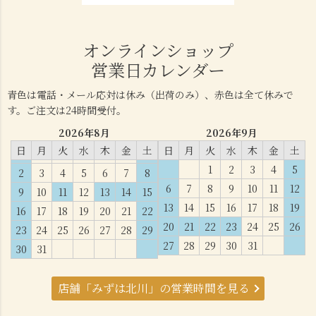
オンラインショップ
営業日カレンダー
青色は電話・メール応対は休み（出荷のみ）、赤色は全て休みで
す。ご注文は24時間受付。
2026年8月
2026年9月
日
月
火
水
木
金
土
日
月
火
水
木
金
土
1
2
3
4
5
2
3
4
5
6
7
8
6
7
8
9
10
11
12
9
10
11
12
13
14
15
13
14
15
16
17
18
19
16
17
18
19
20
21
22
20
21
22
23
24
25
26
23
24
25
26
27
28
29
27
28
29
30
31
30
31
店舗「みずは北川」の営業時間を見る