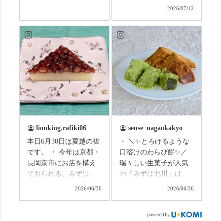
はこの連休は楽しんで
なしタクシーの日高順
2026/07/12
いますか？ これからは
子さんの名ガイドで、
ものすごい暑さが続き
西山の魅力をぎゅっと
ますので、熱中症にな
詰め込んだ観光ガイド
らないようお互いに気
研修に行ってきまし
をつけましょう。 3連休
た！ 🎋スタートは「竹
まずは「みずは北川」
の径」。 頭上を覆う竹
の和菓子の紹介から。
のトンネルに一歩入る
（写真2枚目から） ・土
と、空気がすっと涼し
用餅（2個入） 暑気払
くなって、聞こえるの
い、厄払いとして夏の
は葉ずれの音だけ。嵐
土用入りにいただくと
山の竹林に絶対負けて
lionking.rafiki06
sense_nagaokakyo
いわれている土用餅。
ない美しさなのに、す
本日6月30日は夏越の祓
・ ＼✨とろけるような
今年の土用の入りは7/20
れ違うのは犬の散歩の
です。 ・ 今年は京都・
口溶けのわらび餅✨／
だそうです。連休最終
方くらい。この静け
長岡京市にお店を構え
瑞々しい生菓子が人気
日、時間のある人はぜ
さ、贅沢すぎません
ておられる、みずは北
の「みずは北川」は、
ひこの機会に食べてみ
か…？ここを独り占め
川さん
和菓子作りの要である
ては。 •わらび餅（京き
できるのが西山なんで
2026/06/30
2026/06/26
（@mizuha_kitagawa）
おいしい水を求めて、
なこ） •わらび餅（抹
す。 ⛩️続いて「大原野
の水無月を頂きまし
西山の地にたどり着き
茶） 上記2点のわらび餅
神社」へ。 延暦3年
た。 ・ 大納言小豆は程
ました⛲️ 創業から30余