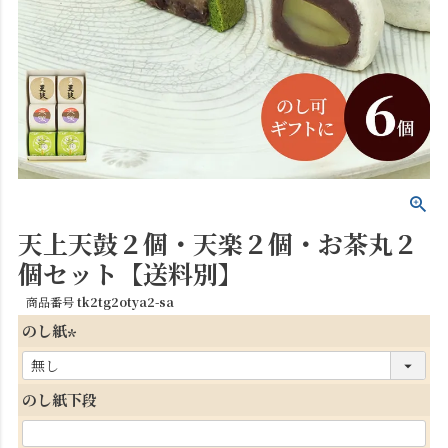
天上天鼓２個・天楽２個・お茶丸２
個セット【送料別】
商品番号
tk2tg2otya2-sa
のし紙
(
必
のし紙下段
須
)