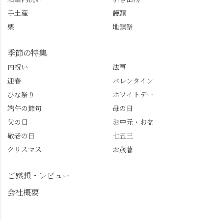
るふる長岡京
ご案内させてください
手土産
饅頭
@furufuru_nagaokakyo
🚕✨ #京都西山旅感 #京
栗
地鎮祭
まいぷれ乙訓
都西山 #おもてなしタク
@mypl_otokuni ※今も
シー #観光ガイド研修 #
物価の値上がりが激し
竹の径 #大原野神社 #京
季節の特集
くなっているので、値
春日 #千眼桜 #そば切り
内祝い
法事
段の記載はしばらく止
こごろ #勝持寺 #正法寺
迎春
バレンタイン
めます。
#善峯寺 #あじさい #あ
じさい供養 #遊龍の松 #
ひな祭り
ホワイトデー
桂昌院 #玉の輿 #みずは
端午の節句
母の日
北川 #レモンわらび餅 #
父の日
お中元・お盆
清竹 #なかの邸 #小倉山
敬老の日
七五三
荘 #京都観光 #西京区 #
大原野
クリスマス
お歳暮
ご感想・レビュー
会社概要