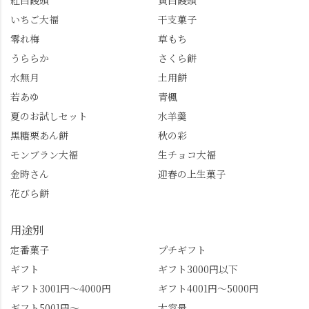
紅白饅頭
黄白饅頭
ゼリーは生の写真を撮
も。 天然記念物の「遊
いちご大福
干支菓子
りたかったのですが、
龍の松」は、地を這う
崩れてしまいました。
ように伸びる主幹がま
零れ梅
草もち
「みずは北川」のアプ
るで龍が遊ぶように見
うららか
さくら餅
リ会員の登録はほんと
える迫力！そして桂昌
水無月
土用餅
うにおすすめ。ポイン
院お手植えと伝わる樹
若あゆ
青楓
トもすぐに貯まります
齢300年超のしだれ
し、いろんな特典もあ
桜。"玉の輿"の語源に
夏のお試しセット
水羊羹
ります。まだ会員登録
なったお玉さん＝桂昌
黒糖栗あん餅
秋の彩
していない人はぜひこ
院と徳川綱吉の、教科
モンブラン大福
生チョコ大福
の機会に会員登録もし
書がひっくり返るよう
てみてね。 みなさんは
な再評価のお話まで聞
金時さん
迎春の上生菓子
この中で気になったも
けて、もう頭も心も満
花びら餅
のはありましたか？ど
腹です。振り返れば京
れも食べてほしいおす
都盆地が一望…!西から
用途別
すめ品ばかりです。よ
京都を見渡せるこの絶
かったらぜひこの機会
景、もっと知られてほ
定番菓子
プチギフト
に食べてみてはいかが
しい！ 🍋締めは「みず
ギフト
ギフト3000円以下
でしょうか。 🍡みずは
は北川」さんへ。 いま
ギフト3001円～4000円
ギフト4001円～5000円
北川🍡 住所 長岡京市う
話題のレモンわらび餅
ギフト5001円～
大容量
ぐいす台1-3 TEL 075-
と、夏季限定・竹筒入