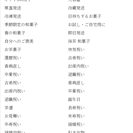
954-0400 営業時間 10:00
り水ようかん「清竹」
常温発送
冷蔵発送
～18:00 インスタ
を無事ゲットして、み
冷凍発送
日持ちするお菓子
@mizuha_kitagawa #セン
んな大満足の笑顔😋 さ
季節限定の和菓子
お試し・ご自宅用に
ス長岡京 #SENSE長岡
らに日高さんから、な
春の和菓子
即日発送
京公式アンバサダー #み
かの邸の珈琲パックと
ずは北川 私のアカウン
小倉山荘のお菓子のサ
自分へのご褒美
抹茶 和菓子
トは、地元のおすすめ
プライズプレゼントま
お茶菓子
快気祝い
グルメをメインに発
で🎁最後の最後まで"お
還暦祝い
古希祝い
信。お店選びの参考な
もてなし"の心を教えて
どにご利用いただける
いただきました。 プロ
香典返し
出産内祝い
と嬉しいです。 長岡京
ドライバーならではの
卒業祝い
退職祝い
市のお店や観光地など
ルート取り、駐車場事
古希祝い
香典返し
の情報を詳しく知りた
情、お客様を飽きさせ
出産内祝い
卒業祝い
い人は、下記アカウン
ない語り口…。楽しみ
トもあわせてチェック
ながら学びっぱなしの
退職祝い
誕生日
またはフォローして
一日。この経験を西山
茶道
長寿祝い
ね。 センス長岡京
のガイド活動にしっか
お見舞い
米寿祝い
@sense_nagaokakyo 長岡
り活かしていきます💪
卒寿祝い
結婚祝い
京市観光協会
西山、ほんまにええと
@nagaokakyo_tourism ふ
こです。次はあなたを
結婚内祝い
引き出物