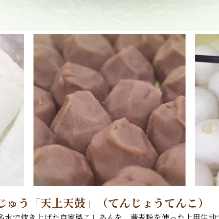
じゅう「天上天鼓」（てんじょうてんこ）
名水で炊き上げた自家製こしあんを、蕎麦粉を使った上用生地