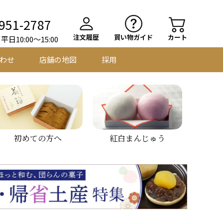
951-2787
注文履歴
買い物ガイド
カート
日10:00～15:00
わせ
店舗の地図
採用
初めての方へ
紅白まんじゅう