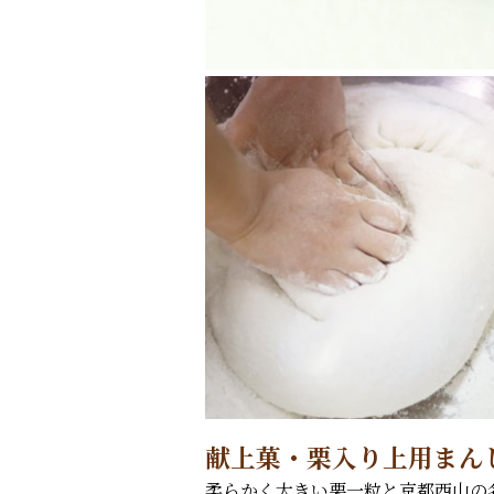
献上菓・栗入り上用まん
柔らかく大きい栗一粒と京都西山の