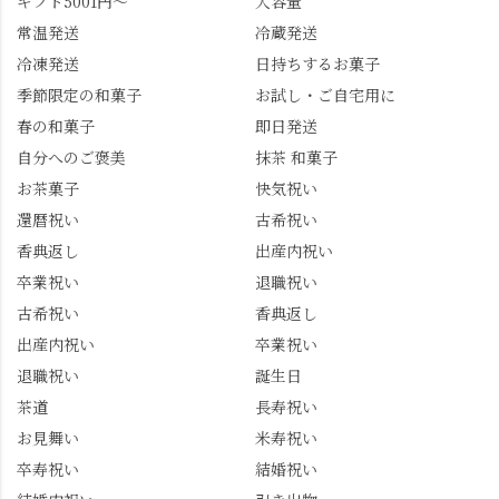
ギフト5001円～
大容量
ぐいす台1-3 TEL 075-
と、夏季限定・竹筒入
954-0400 営業時間 10:00
り水ようかん「清竹」
常温発送
冷蔵発送
～18:00 インスタ
を無事ゲットして、み
冷凍発送
日持ちするお菓子
@mizuha_kitagawa #セン
んな大満足の笑顔😋 さ
季節限定の和菓子
お試し・ご自宅用に
ス長岡京 #SENSE長岡
らに日高さんから、な
春の和菓子
即日発送
京公式アンバサダー #み
かの邸の珈琲パックと
ずは北川 私のアカウン
小倉山荘のお菓子のサ
自分へのご褒美
抹茶 和菓子
トは、地元のおすすめ
プライズプレゼントま
お茶菓子
快気祝い
グルメをメインに発
で🎁最後の最後まで"お
還暦祝い
古希祝い
信。お店選びの参考な
もてなし"の心を教えて
どにご利用いただける
いただきました。 プロ
香典返し
出産内祝い
と嬉しいです。 長岡京
ドライバーならではの
卒業祝い
退職祝い
市のお店や観光地など
ルート取り、駐車場事
古希祝い
香典返し
の情報を詳しく知りた
情、お客様を飽きさせ
出産内祝い
卒業祝い
い人は、下記アカウン
ない語り口…。楽しみ
トもあわせてチェック
ながら学びっぱなしの
退職祝い
誕生日
またはフォローして
一日。この経験を西山
茶道
長寿祝い
ね。 センス長岡京
のガイド活動にしっか
お見舞い
米寿祝い
@sense_nagaokakyo 長岡
り活かしていきます💪
卒寿祝い
結婚祝い
京市観光協会
西山、ほんまにええと
@nagaokakyo_tourism ふ
こです。次はあなたを