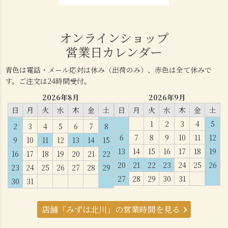
オンラインショップ
営業日カレンダー
青色は電話・メール応対は休み（出荷のみ）、赤色は全て休みで
す。ご注文は24時間受付。
2026年8月
2026年9月
日
月
火
水
木
金
土
日
月
火
水
木
金
土
1
2
3
4
5
2
3
4
5
6
7
8
6
7
8
9
10
11
12
9
10
11
12
13
14
15
13
14
15
16
17
18
19
16
17
18
19
20
21
22
20
21
22
23
24
25
26
23
24
25
26
27
28
29
27
28
29
30
31
30
31
店舗「みずは北川」の営業時間を見る