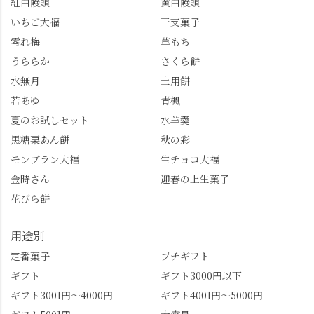
紅白饅頭
黄白饅頭
ゼリーは生の写真を撮
も。 天然記念物の「遊
いちご大福
干支菓子
りたかったのですが、
龍の松」は、地を這う
崩れてしまいました。
ように伸びる主幹がま
零れ梅
草もち
「みずは北川」のアプ
るで龍が遊ぶように見
うららか
さくら餅
リ会員の登録はほんと
える迫力！そして桂昌
水無月
土用餅
うにおすすめ。ポイン
院お手植えと伝わる樹
若あゆ
青楓
トもすぐに貯まります
齢300年超のしだれ
し、いろんな特典もあ
桜。"玉の輿"の語源に
夏のお試しセット
水羊羹
ります。まだ会員登録
なったお玉さん＝桂昌
黒糖栗あん餅
秋の彩
していない人はぜひこ
院と徳川綱吉の、教科
モンブラン大福
生チョコ大福
の機会に会員登録もし
書がひっくり返るよう
てみてね。 みなさんは
な再評価のお話まで聞
金時さん
迎春の上生菓子
この中で気になったも
けて、もう頭も心も満
花びら餅
のはありましたか？ど
腹です。振り返れば京
れも食べてほしいおす
都盆地が一望…!西から
用途別
すめ品ばかりです。よ
京都を見渡せるこの絶
かったらぜひこの機会
景、もっと知られてほ
定番菓子
プチギフト
に食べてみてはいかが
しい！ 🍋締めは「みず
ギフト
ギフト3000円以下
でしょうか。 🍡みずは
は北川」さんへ。 いま
ギフト3001円～4000円
ギフト4001円～5000円
北川🍡 住所 長岡京市う
話題のレモンわらび餅