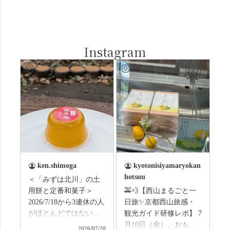
Instagram
ken.shimoga
kyotonisiyamaryokan
hotsuu
＜「みずは北川」の土
用餅と定番和菓子＞
🚕💨【西山まるごと一
2026/7/18から3連休の人
日旅✨京都西山旅感・
がほとんどではないか
観光ガイド研修レポ】 7
と思います。みなさん
月10日（金）、おもて
2026/07/20