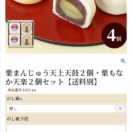
栗まんじゅう天上天鼓２個・栗もな
か天楽２個セット【送料別】
商品番号
t2t2-sa
のし紙
(
必
のし紙下段
須
)