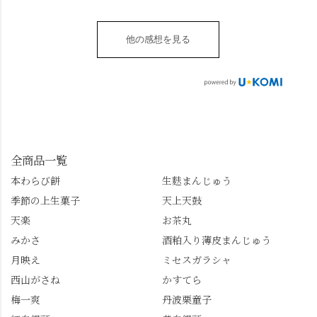
す。 ・ #みずは北川 #
台1-3 10:00～18:00 無休
いただける、わらび餅
は西行ゆかりの花の寺
水無月 #原稔 さん #和
（元日のみ休業）
のアレンジレシピのポ
「勝持寺」、石庭が見
菓子 #京都
**************
他の感想を見る
ップがあります。店員
事な石の寺「正法寺」
sense_nagaokakyo では
さんに一言お声かけて
へ。青もみじがきらき
「長岡京」や近郊のま
もらえれば、撮影許可
ら輝いて、秋の紅葉シ
ちの日常の魅力を発信
をいただけます。よか
ーズンへの期待が膨ら
しています📱 ぜひ皆さ
ったらぜひこちらも試
みます。 💠そしてクラ
んも「 #センス長岡京
してみてね。 ※発信は
イマックスは「善峯
」を付けて長岡京の素
今回控えさせていただ
寺」！ 境内に咲くあじ
敵な写真を投稿して下
きました。 •お茶丸 •天
さいはなんと8000株。
全商品一覧
さい😉 #長岡京スイー
上天鼓 •天楽 •完熟南紅
「もう終わってるか
ツ #みずは北川 #わらび
本わらび餅
生麩まんじゅう
梅ゼリー 上記4点も定番
な…」と半ば諦めてい
餅 #抹茶わらび餅
季節の上生菓子
天上天鼓
の和菓子。 完熟南紅梅
たら、上の方にはまだ
ゼリーは、現在1,500円
瑞々しい花がたくさん
天楽
お茶丸
以上購入すると1個プレ
残っていてくれました
みかさ
酒粕入り薄皮まんじゅう
ゼントのクーポン企画
✨ちょうどこの日から
月映え
ミセスガラシャ
を実施中。期限は
始まった「あじさい供
7/26（日）。但し、「み
養」で、池に浮かぶあ
西山がさね
かすてら
ずは北川」のアプリ会
じさいにも出会えるか
梅一爽
丹波栗童子
員登録が必要です。 ※
も…という素敵なお話