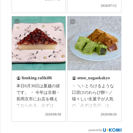
はこの連休は楽しんで
なしタクシーの日高順
2026/07/12
いますか？ これからは
子さんの名ガイドで、
ものすごい暑さが続き
西山の魅力をぎゅっと
ますので、熱中症にな
詰め込んだ観光ガイド
らないようお互いに気
研修に行ってきまし
をつけましょう。 3連休
た！ 🎋スタートは「竹
まずは「みずは北川」
の径」。 頭上を覆う竹
の和菓子の紹介から。
のトンネルに一歩入る
（写真2枚目から） ・土
と、空気がすっと涼し
用餅（2個入） 暑気払
くなって、聞こえるの
い、厄払いとして夏の
は葉ずれの音だけ。嵐
土用入りにいただくと
山の竹林に絶対負けて
lionking.rafiki06
sense_nagaokakyo
いわれている土用餅。
ない美しさなのに、す
本日6月30日は夏越の祓
・ ＼✨とろけるような
今年の土用の入りは7/20
れ違うのは犬の散歩の
です。 ・ 今年は京都・
口溶けのわらび餅✨／
だそうです。連休最終
方くらい。この静け
長岡京市にお店を構え
瑞々しい生菓子が人気
日、時間のある人はぜ
さ、贅沢すぎません
ておられる、みずは北
の「みずは北川」は、
ひこの機会に食べてみ
か…？ここを独り占め
川さん
和菓子作りの要である
ては。 •わらび餅（京き
できるのが西山なんで
2026/06/30
2026/06/26
（@mizuha_kitagawa）
おいしい水を求めて、
なこ） •わらび餅（抹
す。 ⛩️続いて「大原野
の水無月を頂きまし
西山の地にたどり着き
茶） 上記2点のわらび餅
神社」へ。 延暦3年
た。 ・ 大納言小豆は程
ました⛲️ 創業から30余