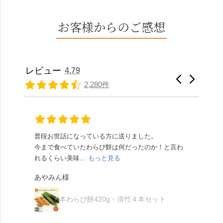
は、始めから一口サイ
（784年）、長岡京遷都
よい甘さで、ほっくり
年、自社の井戸の地下
ズになっているのです
とともに歩んできた"京
とした小豆の食感も美
水で作る和菓子は目に
お客様からのご感想
ぐにいただけます。 ち
春日"。鯉沢の池には白
味しかったです。うい
も麗しいものばかり👀
なみに、京きなこは通
いスイレンが咲き、神
ろう生地は歯応えもあ
「本わらび餅」は、も
常サイズ（250g）とビ
の使いの鹿がお出迎
りつつ滑らかで、こち
っちりした食感に深煎
ッグサイズ（420g）の2
え。紫式部が越前の雪
らもほんのりとした甘
りの香ばしい京きな粉
種類があります。 ※私
景色を見ながら想いを
レビュー
4.79
さだったため、とても
と和三盆の風味が広が
たちの間では、「みず
馳せた小塩山のふもと
2,280件
頂きやすかったです。
ります🥰 抹茶味もあ
はさんといえばわらび
に鎮座するお社です。
ありがたく、美味しく
り、こちらには宇治抹
餅がおすすめ」といわ
半日〜3日しか咲かない
頂きました。ご馳走様
茶を使用🍵 上質な渋み
れますが、ほんとうに
幻の「千眼桜」のお話
でした。 ・ 今年も変わ
の中に甘さを感じる大
納得です。種類は断ト
には一同うっとり。
らず湯島天満宮さんで
人の味わいです☺️ それ
ツに京きなこが人気で
「満開に出会えたら千
普段お世話になっている方に送りました。
夏の
茅の輪をくぐらせて頂
ぞれにきな粉、抹茶き
すが、私はどれも同じ
の願いが叶う」…来
今まで食べていたわらび餅は何だったのか！と言わ
た。
き、水無月にも出会え
な粉がついているの
くらい好きです。 ※京
春、絶対に狙います🌸
れるくらい美味...
もっと見る
あん
夏を迎えられることに
で、食べる直前にかけ
きなこはきなこ、抹茶
🍜お昼は「そば切りこ
が増.
感謝しています。あり
て召し上がれ💁‍♀️
あやみん様
は抹茶きなこが付いて
ごろ」さんで、のど越
がとうございます🙏 ・
************** みずは
秋様
ますが、追加でかけな
し最高のお蕎麦をつる
お皿は原稔さん
北川
くても十分おいしくい
り。器まで美しくて、
本わらび餅420g・清竹４本セット
（@hara_minoru）「角
（mizuha_kitagawa） 京
ただけます。 店内には
みんなの箸もカメラも
皿 金彩三島 千羽鶴」で
都府長岡京市うぐいす
別の食べ方でおいしく
止まりません📸 🌸午後