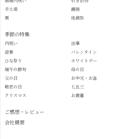
結婚内祝い
引き出物
るふる長岡京
ご案内させてください
手土産
饅頭
@furufuru_nagaokakyo
🚕✨ #京都西山旅感 #京
栗
地鎮祭
まいぷれ乙訓
都西山 #おもてなしタク
@mypl_otokuni ※今も
シー #観光ガイド研修 #
物価の値上がりが激し
竹の径 #大原野神社 #京
季節の特集
くなっているので、値
春日 #千眼桜 #そば切り
内祝い
法事
段の記載はしばらく止
こごろ #勝持寺 #正法寺
迎春
バレンタイン
めます。
#善峯寺 #あじさい #あ
じさい供養 #遊龍の松 #
ひな祭り
ホワイトデー
桂昌院 #玉の輿 #みずは
端午の節句
母の日
北川 #レモンわらび餅 #
父の日
お中元・お盆
清竹 #なかの邸 #小倉山
敬老の日
七五三
荘 #京都観光 #西京区 #
大原野
クリスマス
お歳暮
ご感想・レビュー
会社概要