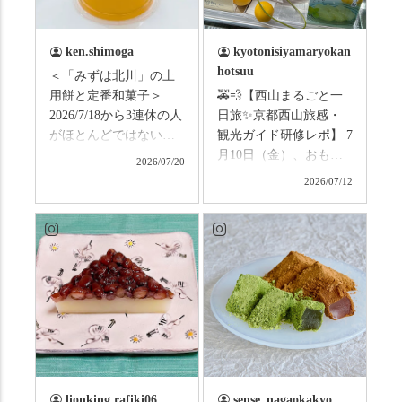
ken.shimoga
kyotonisiyamaryokan
hotsuu
＜「みずは北川」の土
用餅と定番和菓子＞
🚕💨【西山まるごと一
2026/7/18から3連休の人
日旅✨京都西山旅感・
がほとんどではないか
観光ガイド研修レポ】 7
と思います。みなさん
月10日（金）、おもて
2026/07/20
はこの連休は楽しんで
なしタクシーの日高順
2026/07/12
いますか？ これからは
子さんの名ガイドで、
ものすごい暑さが続き
西山の魅力をぎゅっと
ますので、熱中症にな
詰め込んだ観光ガイド
らないようお互いに気
研修に行ってきまし
をつけましょう。 3連休
た！ 🎋スタートは「竹
まずは「みずは北川」
の径」。 頭上を覆う竹
の和菓子の紹介から。
のトンネルに一歩入る
（写真2枚目から） ・土
と、空気がすっと涼し
用餅（2個入） 暑気払
くなって、聞こえるの
い、厄払いとして夏の
は葉ずれの音だけ。嵐
土用入りにいただくと
山の竹林に絶対負けて
lionking.rafiki06
sense_nagaokakyo