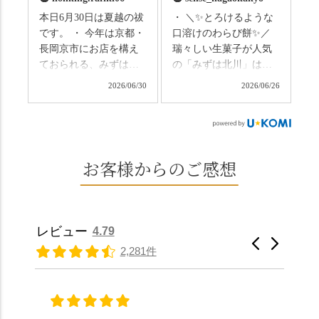
いわれている土用餅。
ない美しさなのに、す
本日6月30日は夏越の祓
・ ＼✨とろけるような
今年の土用の入りは7/20
れ違うのは犬の散歩の
です。 ・ 今年は京都・
口溶けのわらび餅✨／
だそうです。連休最終
方くらい。この静け
長岡京市にお店を構え
瑞々しい生菓子が人気
日、時間のある人はぜ
さ、贅沢すぎません
ておられる、みずは北
の「みずは北川」は、
ひこの機会に食べてみ
か…？ここを独り占め
川さん
和菓子作りの要である
ては。 •わらび餅（京き
できるのが西山なんで
2026/06/30
2026/06/26
（@mizuha_kitagawa）
おいしい水を求めて、
なこ） •わらび餅（抹
す。 ⛩️続いて「大原野
の水無月を頂きまし
西山の地にたどり着き
茶） 上記2点のわらび餅
神社」へ。 延暦3年
た。 ・ 大納言小豆は程
ました⛲️ 創業から30余
は、始めから一口サイ
（784年）、長岡京遷都
よい甘さで、ほっくり
年、自社の井戸の地下
ズになっているのです
とともに歩んできた"京
とした小豆の食感も美
水で作る和菓子は目に
お客様からのご感想
ぐにいただけます。 ち
春日"。鯉沢の池には白
味しかったです。うい
も麗しいものばかり👀
なみに、京きなこは通
いスイレンが咲き、神
ろう生地は歯応えもあ
「本わらび餅」は、も
常サイズ（250g）とビ
の使いの鹿がお出迎
りつつ滑らかで、こち
っちりした食感に深煎
ッグサイズ（420g）の2
え。紫式部が越前の雪
らもほんのりとした甘
りの香ばしい京きな粉
種類があります。 ※私
景色を見ながら想いを
レビュー
4.79
さだったため、とても
と和三盆の風味が広が
たちの間では、「みず
馳せた小塩山のふもと
2,281件
頂きやすかったです。
ります🥰 抹茶味もあ
はさんといえばわらび
に鎮座するお社です。
ありがたく、美味しく
り、こちらには宇治抹
餅がおすすめ」といわ
半日〜3日しか咲かない
頂きました。ご馳走様
茶を使用🍵 上質な渋み
れますが、ほんとうに
幻の「千眼桜」のお話
でした。 ・ 今年も変わ
の中に甘さを感じる大
納得です。種類は断ト
には一同うっとり。
らず湯島天満宮さんで
人の味わいです☺️ それ