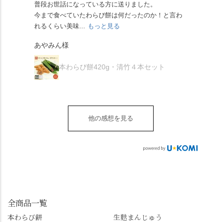
ツに京きなこが人気で
「満開に出会えたら千
普段お世話になっている方に送りました。
夏の
茅の輪をくぐらせて頂
ぞれにきな粉、抹茶き
すが、私はどれも同じ
の願いが叶う」…来
今まで食べていたわらび餅は何だったのか！と言わ
た。
き、水無月にも出会え
な粉がついているの
くらい好きです。 ※京
春、絶対に狙います🌸
れるくらい美味...
もっと見る
あん
夏を迎えられることに
で、食べる直前にかけ
きなこはきなこ、抹茶
🍜お昼は「そば切りこ
が増.
感謝しています。あり
て召し上がれ💁‍♀️
あやみん様
は抹茶きなこが付いて
ごろ」さんで、のど越
がとうございます🙏 ・
************** みずは
秋様
ますが、追加でかけな
し最高のお蕎麦をつる
お皿は原稔さん
北川
くても十分おいしくい
り。器まで美しくて、
本わらび餅420g・清竹４本セット
（@hara_minoru）「角
（mizuha_kitagawa） 京
ただけます。 店内には
みんなの箸もカメラも
皿 金彩三島 千羽鶴」で
都府長岡京市うぐいす
別の食べ方でおいしく
止まりません📸 🌸午後
す。 ・ #みずは北川 #
台1-3 10:00～18:00 無休
いただける、わらび餅
は西行ゆかりの花の寺
水無月 #原稔 さん #和
（元日のみ休業）
のアレンジレシピのポ
「勝持寺」、石庭が見
菓子 #京都
**************
他の感想を見る
ップがあります。店員
事な石の寺「正法寺」
sense_nagaokakyo では
さんに一言お声かけて
へ。青もみじがきらき
「長岡京」や近郊のま
もらえれば、撮影許可
ら輝いて、秋の紅葉シ
ちの日常の魅力を発信
をいただけます。よか
ーズンへの期待が膨ら
しています📱 ぜひ皆さ
ったらぜひこちらも試
みます。 💠そしてクラ
んも「 #センス長岡京
してみてね。 ※発信は
イマックスは「善峯
」を付けて長岡京の素
今回控えさせていただ
寺」！ 境内に咲くあじ
敵な写真を投稿して下
きました。 •お茶丸 •天
さいはなんと8000株。
全商品一覧
さい😉 #長岡京スイー
上天鼓 •天楽 •完熟南紅
「もう終わってるか
ツ #みずは北川 #わらび
本わらび餅
生麩まんじゅう
梅ゼリー 上記4点も定番
な…」と半ば諦めてい