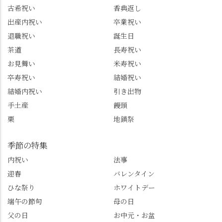
市のお店や観光地など
ルート取り、駐車場事
古希祝い
香典返し
の情報を詳しく知りた
情、お客様を飽きさせ
出産内祝い
卒業祝い
い人は、下記アカウン
ない語り口…。楽しみ
トもあわせてチェック
ながら学びっぱなしの
退職祝い
誕生日
またはフォローして
一日。この経験を西山
茶道
長寿祝い
ね。 センス長岡京
のガイド活動にしっか
お見舞い
米寿祝い
@sense_nagaokakyo 長岡
り活かしていきます💪
卒寿祝い
結婚祝い
京市観光協会
西山、ほんまにええと
@nagaokakyo_tourism ふ
こです。次はあなたを
結婚内祝い
引き出物
るふる長岡京
ご案内させてください
手土産
饅頭
@furufuru_nagaokakyo
🚕✨ #京都西山旅感 #京
栗
地鎮祭
まいぷれ乙訓
都西山 #おもてなしタク
@mypl_otokuni ※今も
シー #観光ガイド研修 #
物価の値上がりが激し
竹の径 #大原野神社 #京
季節の特集
くなっているので、値
春日 #千眼桜 #そば切り
内祝い
法事
段の記載はしばらく止
こごろ #勝持寺 #正法寺
迎春
バレンタイン
めます。
#善峯寺 #あじさい #あ
じさい供養 #遊龍の松 #
ひな祭り
ホワイトデー
桂昌院 #玉の輿 #みずは
端午の節句
母の日
北川 #レモンわらび餅 #
父の日
お中元・お盆
清竹 #なかの邸 #小倉山