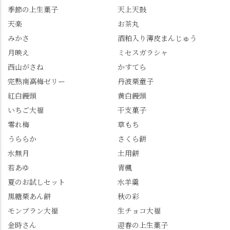
餅 #抹茶わらび餅
季節の上生菓子
天上天鼓
の和菓子。 完熟南紅梅
たら、上の方にはまだ
ゼリーは、現在1,500円
瑞々しい花がたくさん
天楽
お茶丸
以上購入すると1個プレ
残っていてくれました
みかさ
酒粕入り薄皮まんじゅう
ゼントのクーポン企画
✨ちょうどこの日から
月映え
ミセスガラシャ
を実施中。期限は
始まった「あじさい供
7/26（日）。但し、「み
養」で、池に浮かぶあ
西山がさね
かすてら
ずは北川」のアプリ会
じさいにも出会えるか
完熟南高梅ゼリー
丹波栗童子
員登録が必要です。 ※
も…という素敵なお話
紅白饅頭
黄白饅頭
ゼリーは生の写真を撮
も。 天然記念物の「遊
いちご大福
干支菓子
りたかったのですが、
龍の松」は、地を這う
崩れてしまいました。
ように伸びる主幹がま
零れ梅
草もち
「みずは北川」のアプ
るで龍が遊ぶように見
うららか
さくら餅
リ会員の登録はほんと
える迫力！そして桂昌
水無月
土用餅
うにおすすめ。ポイン
院お手植えと伝わる樹
若あゆ
青楓
トもすぐに貯まります
齢300年超のしだれ
し、いろんな特典もあ
桜。"玉の輿"の語源に
夏のお試しセット
水羊羹
ります。まだ会員登録
なったお玉さん＝桂昌
黒糖栗あん餅
秋の彩
していない人はぜひこ
院と徳川綱吉の、教科
モンブラン大福
生チョコ大福
の機会に会員登録もし
書がひっくり返るよう
てみてね。 みなさんは
な再評価のお話まで聞
金時さん
迎春の上生菓子