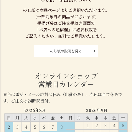
のし紙は商品ページよりご選択いただけます。
（一部対象外の商品がございます）
手提げ袋はご注文手続き画面の
「お店への通信欄」に必要枚数を
ご記入ください。無料でご用意いたします。
のし紙の説明を見る
オンラインショップ
営業日カレンダー
青色は電話・メール応対は休み（出荷のみ）、赤色は全て休みで
す。ご注文は24時間受付。
2026年8月
2026年9月
日
月
火
水
木
金
土
日
月
火
水
木
金
土
1
2
3
4
5
2
3
4
5
6
7
8