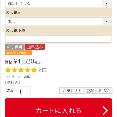
(
必
のし紙
須
(
)
必
のし紙下段
須
)
のし紙可
送料込み
常温便（冷蔵可）
¥
4,520
価格
税込
2件
45
ポイント進呈
送料込
お気に入りに登録する