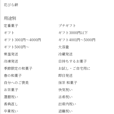
この中で気になったも
けて、もう頭も心も満
花びら餅
のはありましたか？ど
腹です。振り返れば京
れも食べてほしいおす
都盆地が一望…!西から
用途別
すめ品ばかりです。よ
京都を見渡せるこの絶
かったらぜひこの機会
景、もっと知られてほ
定番菓子
プチギフト
に食べてみてはいかが
しい！ 🍋締めは「みず
ギフト
ギフト3000円以下
でしょうか。 🍡みずは
は北川」さんへ。 いま
ギフト3001円～4000円
ギフト4001円～5000円
北川🍡 住所 長岡京市う
話題のレモンわらび餅
ギフト5001円～
大容量
ぐいす台1-3 TEL 075-
と、夏季限定・竹筒入
954-0400 営業時間 10:00
り水ようかん「清竹」
常温発送
冷蔵発送
～18:00 インスタ
を無事ゲットして、み
冷凍発送
日持ちするお菓子
@mizuha_kitagawa #セン
んな大満足の笑顔😋 さ
季節限定の和菓子
お試し・ご自宅用に
ス長岡京 #SENSE長岡
らに日高さんから、な
春の和菓子
即日発送
京公式アンバサダー #み
かの邸の珈琲パックと
ずは北川 私のアカウン
小倉山荘のお菓子のサ
自分へのご褒美
抹茶 和菓子
トは、地元のおすすめ
プライズプレゼントま
お茶菓子
快気祝い
グルメをメインに発
で🎁最後の最後まで"お
還暦祝い
古希祝い
信。お店選びの参考な
もてなし"の心を教えて
どにご利用いただける
いただきました。 プロ
香典返し
出産内祝い
と嬉しいです。 長岡京
ドライバーならではの
卒業祝い
退職祝い