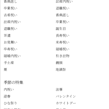
どにご利用いただける
いただきました。 プロ
香典返し
出産内祝い
と嬉しいです。 長岡京
ドライバーならではの
卒業祝い
退職祝い
市のお店や観光地など
ルート取り、駐車場事
古希祝い
香典返し
の情報を詳しく知りた
情、お客様を飽きさせ
出産内祝い
卒業祝い
い人は、下記アカウン
ない語り口…。楽しみ
トもあわせてチェック
ながら学びっぱなしの
退職祝い
誕生日
またはフォローして
一日。この経験を西山
茶道
長寿祝い
ね。 センス長岡京
のガイド活動にしっか
お見舞い
米寿祝い
@sense_nagaokakyo 長岡
り活かしていきます💪
卒寿祝い
結婚祝い
京市観光協会
西山、ほんまにええと
@nagaokakyo_tourism ふ
こです。次はあなたを
結婚内祝い
引き出物
るふる長岡京
ご案内させてください
手土産
饅頭
@furufuru_nagaokakyo
🚕✨ #京都西山旅感 #京
栗
地鎮祭
まいぷれ乙訓
都西山 #おもてなしタク
@mypl_otokuni ※今も
シー #観光ガイド研修 #
物価の値上がりが激し
竹の径 #大原野神社 #京
季節の特集
くなっているので、値
春日 #千眼桜 #そば切り
内祝い
法事
段の記載はしばらく止
こごろ #勝持寺 #正法寺
迎春
バレンタイン
めます。
#善峯寺 #あじさい #あ
じさい供養 #遊龍の松 #
ひな祭り
ホワイトデー
桂昌院 #玉の輿 #みずは