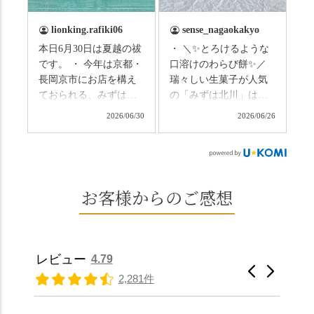
い、厄払いとして夏の
は葉ずれの音だけ。嵐
土用入りにいただくと
山の竹林に絶対負けて
lionking.rafiki06
sense_nagaokakyo
いわれている土用餅。
ない美しさなのに、す
本日6月30日は夏越の祓
・ ＼✨とろけるような
今年の土用の入りは7/20
れ違うのは犬の散歩の
です。 ・ 今年は京都・
口溶けのわらび餅✨／
だそうです。連休最終
方くらい。この静け
長岡京市にお店を構え
瑞々しい生菓子が人気
日、時間のある人はぜ
さ、贅沢すぎません
ておられる、みずは北
の「みずは北川」は、
ひこの機会に食べてみ
か…？ここを独り占め
川さん
和菓子作りの要である
ては。 •わらび餅（京き
できるのが西山なんで
2026/06/30
2026/06/26
（@mizuha_kitagawa）
おいしい水を求めて、
なこ） •わらび餅（抹
す。 ⛩️続いて「大原野
の水無月を頂きまし
西山の地にたどり着き
茶） 上記2点のわらび餅
神社」へ。 延暦3年
た。 ・ 大納言小豆は程
ました⛲️ 創業から30余
は、始めから一口サイ
（784年）、長岡京遷都
よい甘さで、ほっくり
年、自社の井戸の地下
ズになっているのです
とともに歩んできた"京
とした小豆の食感も美
水で作る和菓子は目に
お客様からのご感想
ぐにいただけます。 ち
春日"。鯉沢の池には白
味しかったです。うい
も麗しいものばかり👀
なみに、京きなこは通
いスイレンが咲き、神
ろう生地は歯応えもあ
「本わらび餅」は、も
常サイズ（250g）とビ
の使いの鹿がお出迎
りつつ滑らかで、こち
っちりした食感に深煎
ッグサイズ（420g）の2
え。紫式部が越前の雪
らもほんのりとした甘
りの香ばしい京きな粉
種類があります。 ※私
景色を見ながら想いを
レビュー
4.79
さだったため、とても
と和三盆の風味が広が
たちの間では、「みず
馳せた小塩山のふもと
2,281件
頂きやすかったです。
ります🥰 抹茶味もあ
はさんといえばわらび
に鎮座するお社です。
ありがたく、美味しく
り、こちらには宇治抹
餅がおすすめ」といわ
半日〜3日しか咲かない
頂きました。ご馳走様
茶を使用🍵 上質な渋み