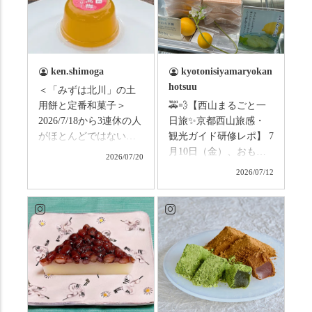
ken.shimoga
kyotonisiyamaryokan
hotsuu
＜「みずは北川」の土
用餅と定番和菓子＞
🚕💨【西山まるごと一
2026/7/18から3連休の人
日旅✨京都西山旅感・
がほとんどではないか
観光ガイド研修レポ】 7
と思います。みなさん
月10日（金）、おもて
2026/07/20
はこの連休は楽しんで
なしタクシーの日高順
2026/07/12
いますか？ これからは
子さんの名ガイドで、
ものすごい暑さが続き
西山の魅力をぎゅっと
ますので、熱中症にな
詰め込んだ観光ガイド
らないようお互いに気
研修に行ってきまし
をつけましょう。 3連休
た！ 🎋スタートは「竹
まずは「みずは北川」
の径」。 頭上を覆う竹
の和菓子の紹介から。
のトンネルに一歩入る
（写真2枚目から） ・土
と、空気がすっと涼し
用餅（2個入） 暑気払
くなって、聞こえるの