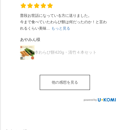
れますが、ほんとうに
幻の「千眼桜」のお話
でした。 ・ 今年も変わ
の中に甘さを感じる大
納得です。種類は断ト
には一同うっとり。
らず湯島天満宮さんで
人の味わいです☺️ それ
ツに京きなこが人気で
「満開に出会えたら千
普段お世話になっている方に送りました。
夏の
茅の輪をくぐらせて頂
ぞれにきな粉、抹茶き
すが、私はどれも同じ
の願いが叶う」…来
今まで食べていたわらび餅は何だったのか！と言わ
た。
き、水無月にも出会え
な粉がついているの
くらい好きです。 ※京
春、絶対に狙います🌸
れるくらい美味...
もっと見る
あん
夏を迎えられることに
で、食べる直前にかけ
きなこはきなこ、抹茶
🍜お昼は「そば切りこ
が増.
感謝しています。あり
て召し上がれ💁‍♀️
あやみん様
は抹茶きなこが付いて
ごろ」さんで、のど越
がとうございます🙏 ・
************** みずは
秋様
ますが、追加でかけな
し最高のお蕎麦をつる
お皿は原稔さん
北川
くても十分おいしくい
り。器まで美しくて、
本わらび餅420g・清竹４本セット
（@hara_minoru）「角
（mizuha_kitagawa） 京
ただけます。 店内には
みんなの箸もカメラも
皿 金彩三島 千羽鶴」で
都府長岡京市うぐいす
別の食べ方でおいしく
止まりません📸 🌸午後
す。 ・ #みずは北川 #
台1-3 10:00～18:00 無休
いただける、わらび餅
は西行ゆかりの花の寺
水無月 #原稔 さん #和
（元日のみ休業）
のアレンジレシピのポ
「勝持寺」、石庭が見
菓子 #京都
**************
他の感想を見る
ップがあります。店員
事な石の寺「正法寺」
sense_nagaokakyo では
さんに一言お声かけて
へ。青もみじがきらき
「長岡京」や近郊のま
もらえれば、撮影許可
ら輝いて、秋の紅葉シ
ちの日常の魅力を発信
をいただけます。よか
ーズンへの期待が膨ら
しています📱 ぜひ皆さ
ったらぜひこちらも試
みます。 💠そしてクラ
んも「 #センス長岡京
してみてね。 ※発信は
イマックスは「善峯
」を付けて長岡京の素
今回控えさせていただ
寺」！ 境内に咲くあじ
敵な写真を投稿して下
きました。 •お茶丸 •天
さいはなんと8000株。