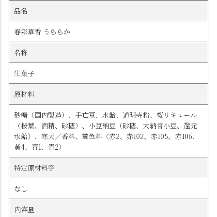
品名
春彩草香 うららか
名称
生菓子
原材料
砂糖（国内製造）、手亡豆、水飴、道明寺粉、桜リキュール
（桜葉、酒精、砂糖）、小豆納豆（砂糖、大納言小豆、還元
水飴）、寒天／香料、着色料（赤2、赤102、赤105、赤106、
黄4、青1、青2）
特定原材料等
なし
内容量