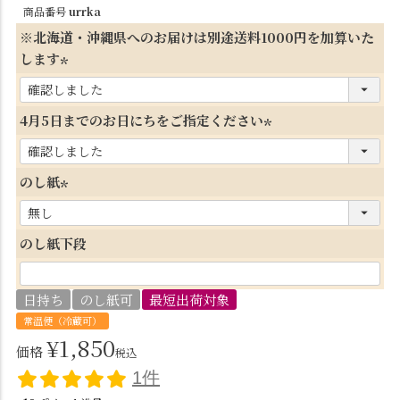
商品番号
urrka
※北海道・沖縄県へのお届けは別途送料1000円を加算いた
します
(
必
4月5日までのお日にちをご指定ください
須
(
)
必
のし紙
須
(
)
必
のし紙下段
須
)
日持ち
のし紙可
最短出荷対象
常温便（冷蔵可）
¥
1,850
価格
税込
1件