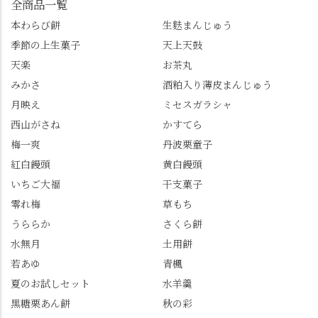
全商品一覧
さい😉 #長岡京スイー
上天鼓 •天楽 •完熟南紅
「もう終わってるか
ツ #みずは北川 #わらび
本わらび餅
生麩まんじゅう
梅ゼリー 上記4点も定番
な…」と半ば諦めてい
餅 #抹茶わらび餅
季節の上生菓子
天上天鼓
の和菓子。 完熟南紅梅
たら、上の方にはまだ
ゼリーは、現在1,500円
瑞々しい花がたくさん
天楽
お茶丸
以上購入すると1個プレ
残っていてくれました
みかさ
酒粕入り薄皮まんじゅう
ゼントのクーポン企画
✨ちょうどこの日から
月映え
ミセスガラシャ
を実施中。期限は
始まった「あじさい供
7/26（日）。但し、「み
養」で、池に浮かぶあ
西山がさね
かすてら
ずは北川」のアプリ会
じさいにも出会えるか
梅一爽
丹波栗童子
員登録が必要です。 ※
も…という素敵なお話
紅白饅頭
黄白饅頭
ゼリーは生の写真を撮
も。 天然記念物の「遊
いちご大福
干支菓子
りたかったのですが、
龍の松」は、地を這う
崩れてしまいました。
ように伸びる主幹がま
零れ梅
草もち
「みずは北川」のアプ
るで龍が遊ぶように見
うららか
さくら餅
リ会員の登録はほんと
える迫力！そして桂昌
水無月
土用餅
うにおすすめ。ポイン
院お手植えと伝わる樹
若あゆ
青楓
トもすぐに貯まります
齢300年超のしだれ
し、いろんな特典もあ
桜。"玉の輿"の語源に
夏のお試しセット
水羊羹
ります。まだ会員登録
なったお玉さん＝桂昌
黒糖栗あん餅
秋の彩
していない人はぜひこ
院と徳川綱吉の、教科