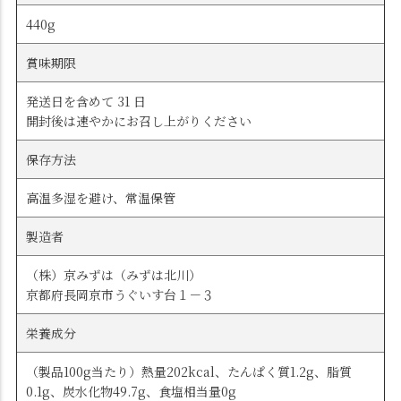
440g
賞味期限
発送日を含めて 31 日
開封後は速やかにお召し上がりください
保存方法
高温多湿を避け、常温保管
製造者
（株）京みずは（みずは北川）
京都府長岡京市うぐいす台１－３
栄養成分
（製品100g当たり）熱量202kcal、たんぱく質1.2g、脂質
0.1g、炭水化物49.7g、食塩相当量0g