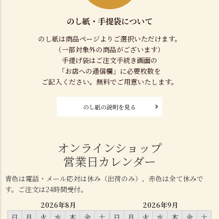
のし紙・手提袋について
のし紙は商品ページよりご選択いただけます。
（一部対象外の商品がございます）
手提げ袋はご注文手続き画面の
「お店への通信欄」に必要枚数を
ご記入ください。無料でご用意いたします。
のし紙の説明を見る
オンラインショップ
営業日カレンダー
青色は電話・メール応対は休み（出荷のみ）、赤色は全て休みで
す。ご注文は24時間受付。
2026年8月
2026年9月
日
月
火
水
木
金
土
日
月
火
水
木
金
土