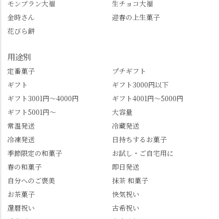
モンブラン大福
生チョコ大福
の機会に会員登録もし
書がひっくり返るよう
てみてね。 みなさんは
な再評価のお話まで聞
金時さん
迎春の上生菓子
この中で気になったも
けて、もう頭も心も満
花びら餅
のはありましたか？ど
腹です。振り返れば京
れも食べてほしいおす
都盆地が一望…!西から
用途別
すめ品ばかりです。よ
京都を見渡せるこの絶
かったらぜひこの機会
景、もっと知られてほ
定番菓子
プチギフト
に食べてみてはいかが
しい！ 🍋締めは「みず
ギフト
ギフト3000円以下
でしょうか。 🍡みずは
は北川」さんへ。 いま
ギフト3001円～4000円
ギフト4001円～5000円
北川🍡 住所 長岡京市う
話題のレモンわらび餅
ギフト5001円～
大容量
ぐいす台1-3 TEL 075-
と、夏季限定・竹筒入
954-0400 営業時間 10:00
り水ようかん「清竹」
常温発送
冷蔵発送
～18:00 インスタ
を無事ゲットして、み
冷凍発送
日持ちするお菓子
@mizuha_kitagawa #セン
んな大満足の笑顔😋 さ
季節限定の和菓子
お試し・ご自宅用に
ス長岡京 #SENSE長岡
らに日高さんから、な
春の和菓子
即日発送
京公式アンバサダー #み
かの邸の珈琲パックと
ずは北川 私のアカウン
小倉山荘のお菓子のサ
自分へのご褒美
抹茶 和菓子
トは、地元のおすすめ
プライズプレゼントま
お茶菓子
快気祝い
グルメをメインに発
で🎁最後の最後まで"お
還暦祝い
古希祝い
信。お店選びの参考な
もてなし"の心を教えて