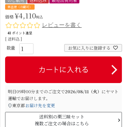
のし紙可
送料込み
最短出荷対象
常温便（冷蔵可）
¥
4,110
価格
税込
レビューを書く
41
ポイント進呈
送料込
お気に入りに登録する
明日
09時00分
までのご注文で
2026/08/11（火）
に
ヤマト
運輸
でお届けします。
東京都
お届け先を変更
送料別の栗三昧セット
複数ご注文の場合はこちら