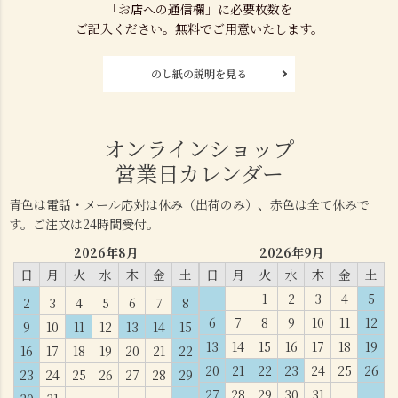
「お店への通信欄」に必要枚数を
ご記入ください。無料でご用意いたします。
のし紙の説明を見る
オンラインショップ
営業日カレンダー
青色は電話・メール応対は休み（出荷のみ）、赤色は全て休みで
す。ご注文は24時間受付。
2026年8月
2026年9月
日
月
火
水
木
金
土
日
月
火
水
木
金
土
1
2
3
4
5
2
3
4
5
6
7
8
6
7
8
9
10
11
12
9
10
11
12
13
14
15
13
14
15
16
17
18
19
16
17
18
19
20
21
22
20
21
22
23
24
25
26
23
24
25
26
27
28
29
27
28
29
30
31