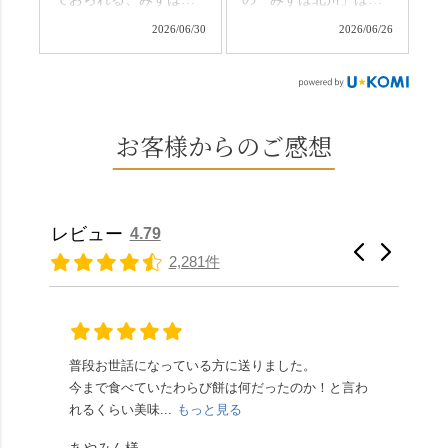
ひこの機会に食べてみ
か…？ここを独り占め
川さん
和菓子作りの要である
ては。 •わらび餅（京き
できるのが西山なんで
2026/06/30
2026/06/26
（@mizuha_kitagawa）
おいしい水を求めて、
なこ） •わらび餅（抹
す。 ⛩️続いて「大原野
の水無月を頂きまし
西山の地にたどり着き
茶） 上記2点のわらび餅
神社」へ。 延暦3年
た。 ・ 大納言小豆は程
ました⛲️ 創業から30余
は、始めから一口サイ
（784年）、長岡京遷都
よい甘さで、ほっくり
年、自社の井戸の地下
ズになっているのです
とともに歩んできた"京
とした小豆の食感も美
水で作る和菓子は目に
お客様からのご感想
ぐにいただけます。 ち
春日"。鯉沢の池には白
味しかったです。うい
も麗しいものばかり👀
なみに、京きなこは通
いスイレンが咲き、神
ろう生地は歯応えもあ
「本わらび餅」は、も
常サイズ（250g）とビ
の使いの鹿がお出迎
りつつ滑らかで、こち
っちりした食感に深煎
ッグサイズ（420g）の2
え。紫式部が越前の雪
らもほんのりとした甘
りの香ばしい京きな粉
種類があります。 ※私
景色を見ながら想いを
レビュー
4.79
さだったため、とても
と和三盆の風味が広が
たちの間では、「みず
馳せた小塩山のふもと
2,281件
頂きやすかったです。
ります🥰 抹茶味もあ
はさんといえばわらび
に鎮座するお社です。
ありがたく、美味しく
り、こちらには宇治抹
餅がおすすめ」といわ
半日〜3日しか咲かない
頂きました。ご馳走様
茶を使用🍵 上質な渋み
れますが、ほんとうに
幻の「千眼桜」のお話
でした。 ・ 今年も変わ
の中に甘さを感じる大
納得です。種類は断ト
には一同うっとり。
らず湯島天満宮さんで
人の味わいです☺️ それ
ツに京きなこが人気で
「満開に出会えたら千
普段お世話になっている方に送りました。
夏の
茅の輪をくぐらせて頂
ぞれにきな粉、抹茶き
すが、私はどれも同じ
の願いが叶う」…来
今まで食べていたわらび餅は何だったのか！と言わ
た。
き、水無月にも出会え
な粉がついているの
くらい好きです。 ※京
春、絶対に狙います🌸
れるくらい美味...
もっと見る
あん
夏を迎えられることに
で、食べる直前にかけ
きなこはきなこ、抹茶
🍜お昼は「そば切りこ
が増.
感謝しています。あり
て召し上がれ💁‍♀️