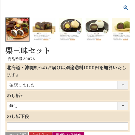
栗三昧セット
商品番号
30078
北海道・沖縄県へのお届けは別途送料1000円を加算いたし
ます
(
必
のし紙
須
(
)
必
のし紙下段
須
)