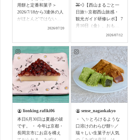
用餅と定番和菓子＞
🚕💨【西山まるごと一
2026/7/18から3連休の人
日旅✨京都西山旅感・
がほとんどではないか
観光ガイド研修レポ】 7
と思います。みなさん
月10日（金）、おもて
2026/07/20
はこの連休は楽しんで
なしタクシーの日高順
2026/07/12
いますか？ これからは
子さんの名ガイドで、
ものすごい暑さが続き
西山の魅力をぎゅっと
ますので、熱中症にな
詰め込んだ観光ガイド
らないようお互いに気
研修に行ってきまし
をつけましょう。 3連休
た！ 🎋スタートは「竹
まずは「みずは北川」
の径」。 頭上を覆う竹
の和菓子の紹介から。
のトンネルに一歩入る
（写真2枚目から） ・土
と、空気がすっと涼し
用餅（2個入） 暑気払
くなって、聞こえるの
い、厄払いとして夏の
は葉ずれの音だけ。嵐
土用入りにいただくと
山の竹林に絶対負けて
lionking.rafiki06
sense_nagaokakyo
いわれている土用餅。
ない美しさなのに、す
本日6月30日は夏越の祓
・ ＼✨とろけるような
今年の土用の入りは7/20
れ違うのは犬の散歩の
です。 ・ 今年は京都・
口溶けのわらび餅✨／
だそうです。連休最終
方くらい。この静け
長岡京市にお店を構え
瑞々しい生菓子が人気
日、時間のある人はぜ
さ、贅沢すぎません
ておられる、みずは北
の「みずは北川」は、