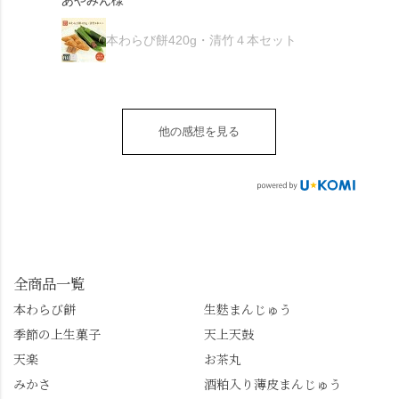
あやみん様
は抹茶きなこが付いて
ごろ」さんで、のど越
がとうございます🙏 ・
************** みずは
秋様
ますが、追加でかけな
し最高のお蕎麦をつる
お皿は原稔さん
北川
くても十分おいしくい
り。器まで美しくて、
本わらび餅420g・清竹４本セット
（@hara_minoru）「角
（mizuha_kitagawa） 京
ただけます。 店内には
みんなの箸もカメラも
皿 金彩三島 千羽鶴」で
都府長岡京市うぐいす
別の食べ方でおいしく
止まりません📸 🌸午後
す。 ・ #みずは北川 #
台1-3 10:00～18:00 無休
いただける、わらび餅
は西行ゆかりの花の寺
水無月 #原稔 さん #和
（元日のみ休業）
のアレンジレシピのポ
「勝持寺」、石庭が見
菓子 #京都
**************
他の感想を見る
ップがあります。店員
事な石の寺「正法寺」
sense_nagaokakyo では
さんに一言お声かけて
へ。青もみじがきらき
「長岡京」や近郊のま
もらえれば、撮影許可
ら輝いて、秋の紅葉シ
ちの日常の魅力を発信
をいただけます。よか
ーズンへの期待が膨ら
しています📱 ぜひ皆さ
ったらぜひこちらも試
みます。 💠そしてクラ
んも「 #センス長岡京
してみてね。 ※発信は
イマックスは「善峯
」を付けて長岡京の素
今回控えさせていただ
寺」！ 境内に咲くあじ
敵な写真を投稿して下
きました。 •お茶丸 •天
さいはなんと8000株。
全商品一覧
さい😉 #長岡京スイー
上天鼓 •天楽 •完熟南紅
「もう終わってるか
ツ #みずは北川 #わらび
本わらび餅
生麩まんじゅう
梅ゼリー 上記4点も定番
な…」と半ば諦めてい
餅 #抹茶わらび餅
季節の上生菓子
天上天鼓
の和菓子。 完熟南紅梅
たら、上の方にはまだ
ゼリーは、現在1,500円
瑞々しい花がたくさん
天楽
お茶丸
以上購入すると1個プレ
残っていてくれました
みかさ
酒粕入り薄皮まんじゅう
ゼントのクーポン企画
✨ちょうどこの日から