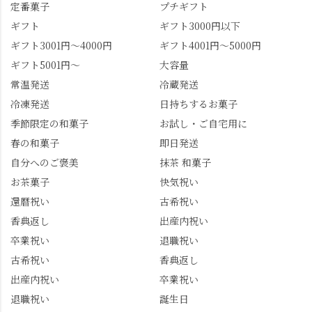
かったらぜひこの機会
景、もっと知られてほ
定番菓子
プチギフト
に食べてみてはいかが
しい！ 🍋締めは「みず
ギフト
ギフト3000円以下
でしょうか。 🍡みずは
は北川」さんへ。 いま
ギフト3001円～4000円
ギフト4001円～5000円
北川🍡 住所 長岡京市う
話題のレモンわらび餅
ギフト5001円～
大容量
ぐいす台1-3 TEL 075-
と、夏季限定・竹筒入
954-0400 営業時間 10:00
り水ようかん「清竹」
常温発送
冷蔵発送
～18:00 インスタ
を無事ゲットして、み
冷凍発送
日持ちするお菓子
@mizuha_kitagawa #セン
んな大満足の笑顔😋 さ
季節限定の和菓子
お試し・ご自宅用に
ス長岡京 #SENSE長岡
らに日高さんから、な
春の和菓子
即日発送
京公式アンバサダー #み
かの邸の珈琲パックと
ずは北川 私のアカウン
小倉山荘のお菓子のサ
自分へのご褒美
抹茶 和菓子
トは、地元のおすすめ
プライズプレゼントま
お茶菓子
快気祝い
グルメをメインに発
で🎁最後の最後まで"お
還暦祝い
古希祝い
信。お店選びの参考な
もてなし"の心を教えて
どにご利用いただける
いただきました。 プロ
香典返し
出産内祝い
と嬉しいです。 長岡京
ドライバーならではの
卒業祝い
退職祝い
市のお店や観光地など
ルート取り、駐車場事
古希祝い
香典返し
の情報を詳しく知りた
情、お客様を飽きさせ
出産内祝い
卒業祝い
い人は、下記アカウン
ない語り口…。楽しみ
トもあわせてチェック
ながら学びっぱなしの
退職祝い
誕生日
またはフォローして
一日。この経験を西山