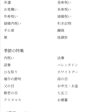
茶道
長寿祝い
ね。 センス長岡京
のガイド活動にしっか
お見舞い
米寿祝い
@sense_nagaokakyo 長岡
り活かしていきます💪
卒寿祝い
結婚祝い
京市観光協会
西山、ほんまにええと
@nagaokakyo_tourism ふ
こです。次はあなたを
結婚内祝い
引き出物
るふる長岡京
ご案内させてください
手土産
饅頭
@furufuru_nagaokakyo
🚕✨ #京都西山旅感 #京
栗
地鎮祭
まいぷれ乙訓
都西山 #おもてなしタク
@mypl_otokuni ※今も
シー #観光ガイド研修 #
物価の値上がりが激し
竹の径 #大原野神社 #京
季節の特集
くなっているので、値
春日 #千眼桜 #そば切り
内祝い
法事
段の記載はしばらく止
こごろ #勝持寺 #正法寺
迎春
バレンタイン
めます。
#善峯寺 #あじさい #あ
じさい供養 #遊龍の松 #
ひな祭り
ホワイトデー
桂昌院 #玉の輿 #みずは
端午の節句
母の日
北川 #レモンわらび餅 #
父の日
お中元・お盆
清竹 #なかの邸 #小倉山
敬老の日
七五三
荘 #京都観光 #西京区 #
大原野
クリスマス
お歳暮