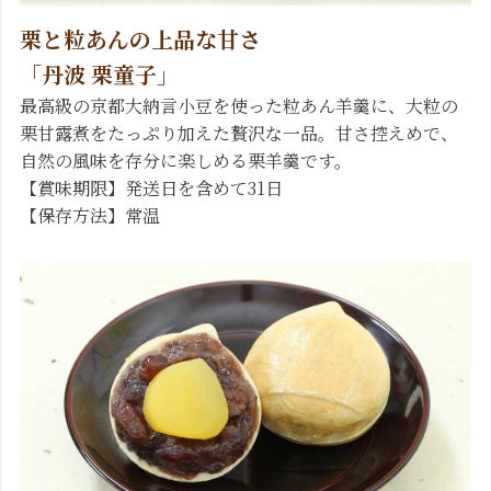
栗と粒あんの上品な甘さ
「丹波 栗童子」
最高級の京都大納言小豆を使った粒あん羊羹に、大粒の
栗甘露煮をたっぷり加えた贅沢な一品。甘さ控えめで、
自然の風味を存分に楽しめる栗羊羹です。
【賞味期限】発送日を含めて31日
【保存方法】常温