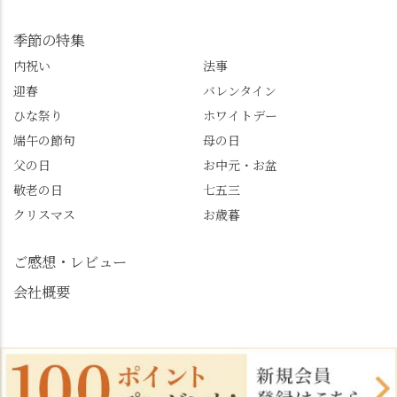
@mypl_otokuni ※今も
シー #観光ガイド研修 #
物価の値上がりが激し
竹の径 #大原野神社 #京
季節の特集
くなっているので、値
春日 #千眼桜 #そば切り
内祝い
法事
段の記載はしばらく止
こごろ #勝持寺 #正法寺
迎春
バレンタイン
めます。
#善峯寺 #あじさい #あ
じさい供養 #遊龍の松 #
ひな祭り
ホワイトデー
桂昌院 #玉の輿 #みずは
端午の節句
母の日
北川 #レモンわらび餅 #
父の日
お中元・お盆
清竹 #なかの邸 #小倉山
敬老の日
七五三
荘 #京都観光 #西京区 #
大原野
クリスマス
お歳暮
ご感想・レビュー
会社概要