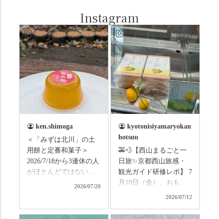
Instagram
ken.shimoga
kyotonisiyamaryokan
hotsuu
＜「みずは北川」の土
用餅と定番和菓子＞
🚕💨【西山まるごと一
2026/7/18から3連休の人
日旅✨京都西山旅感・
がほとんどではないか
観光ガイド研修レポ】 7
と思います。みなさん
月10日（金）、おもて
2026/07/20
はこの連休は楽しんで
なしタクシーの日高順
2026/07/12
いますか？ これからは
子さんの名ガイドで、
ものすごい暑さが続き
西山の魅力をぎゅっと