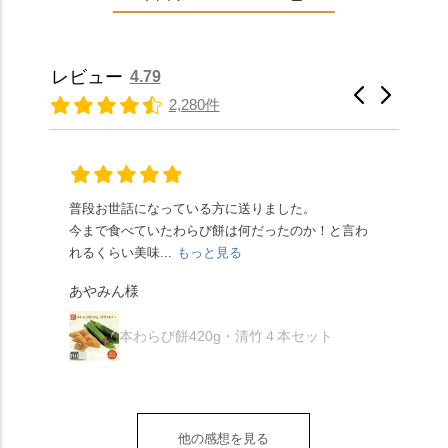
なみに、京きなこは通
いスイレンが咲き、神
ろう生地は歯応えもあ
「本わらび餅」は、も
常サイズ（250g）とビ
の使いの鹿がお出迎
りつつ滑らかで、こち
っちりした食感に深煎
ッグサイズ（420g）の2
え。紫式部が越前の雪
らもほんのりとした甘
りの香ばしい京きな粉
種類があります。 ※私
景色を見ながら想いを
レビュー
4.79
さだったため、とても
と和三盆の風味が広が
たちの間では、「みず
馳せた小塩山のふもと
2,280件
頂きやすかったです。
ります🥰 抹茶味もあ
はさんといえばわらび
に鎮座するお社です。
ありがたく、美味しく
り、こちらには宇治抹
餅がおすすめ」といわ
半日〜3日しか咲かない
頂きました。ご馳走様
茶を使用🍵 上質な渋み
れますが、ほんとうに
幻の「千眼桜」のお話
でした。 ・ 今年も変わ
の中に甘さを感じる大
納得です。種類は断ト
には一同うっとり。
らず湯島天満宮さんで
人の味わいです☺️ それ
ツに京きなこが人気で
「満開に出会えたら千
普段お世話になっている方に送りました。
夏の
茅の輪をくぐらせて頂
ぞれにきな粉、抹茶き
すが、私はどれも同じ
の願いが叶う」…来
今まで食べていたわらび餅は何だったのか！と言わ
た。
き、水無月にも出会え
な粉がついているの
くらい好きです。 ※京
春、絶対に狙います🌸
れるくらい美味...
もっと見る
あん
夏を迎えられることに
で、食べる直前にかけ
きなこはきなこ、抹茶
🍜お昼は「そば切りこ
が増.
感謝しています。あり
て召し上がれ💁‍♀️
あやみん様
は抹茶きなこが付いて
ごろ」さんで、のど越
がとうございます🙏 ・
************** みずは
秋様
ますが、追加でかけな
し最高のお蕎麦をつる
お皿は原稔さん
北川
くても十分おいしくい
り。器まで美しくて、
本わらび餅420g・清竹４本セット
（@hara_minoru）「角
（mizuha_kitagawa） 京
ただけます。 店内には
みんなの箸もカメラも
皿 金彩三島 千羽鶴」で
都府長岡京市うぐいす
別の食べ方でおいしく
止まりません📸 🌸午後
す。 ・ #みずは北川 #
台1-3 10:00～18:00 無休
いただける、わらび餅
は西行ゆかりの花の寺
水無月 #原稔 さん #和
（元日のみ休業）
のアレンジレシピのポ
「勝持寺」、石庭が見
菓子 #京都
**************
他の感想を見る
ップがあります。店員
事な石の寺「正法寺」