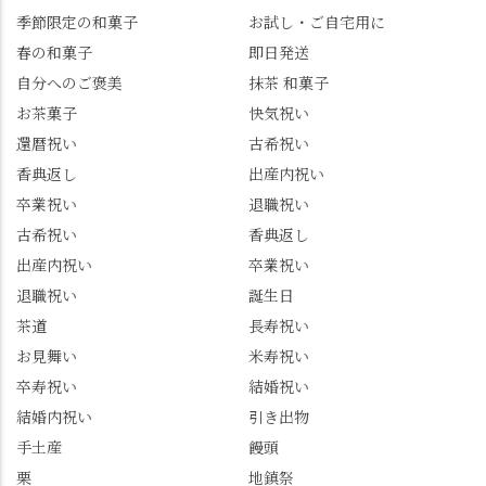
@mizuha_kitagawa #セン
んな大満足の笑顔😋 さ
季節限定の和菓子
お試し・ご自宅用に
ス長岡京 #SENSE長岡
らに日高さんから、な
春の和菓子
即日発送
京公式アンバサダー #み
かの邸の珈琲パックと
ずは北川 私のアカウン
小倉山荘のお菓子のサ
自分へのご褒美
抹茶 和菓子
トは、地元のおすすめ
プライズプレゼントま
お茶菓子
快気祝い
グルメをメインに発
で🎁最後の最後まで"お
還暦祝い
古希祝い
信。お店選びの参考な
もてなし"の心を教えて
どにご利用いただける
いただきました。 プロ
香典返し
出産内祝い
と嬉しいです。 長岡京
ドライバーならではの
卒業祝い
退職祝い
市のお店や観光地など
ルート取り、駐車場事
古希祝い
香典返し
の情報を詳しく知りた
情、お客様を飽きさせ
出産内祝い
卒業祝い
い人は、下記アカウン
ない語り口…。楽しみ
トもあわせてチェック
ながら学びっぱなしの
退職祝い
誕生日
またはフォローして
一日。この経験を西山
茶道
長寿祝い
ね。 センス長岡京
のガイド活動にしっか
お見舞い
米寿祝い
@sense_nagaokakyo 長岡
り活かしていきます💪
卒寿祝い
結婚祝い
京市観光協会
西山、ほんまにええと
@nagaokakyo_tourism ふ
こです。次はあなたを
結婚内祝い
引き出物
るふる長岡京
ご案内させてください
手土産
饅頭
@furufuru_nagaokakyo
🚕✨ #京都西山旅感 #京
栗
地鎮祭
まいぷれ乙訓
都西山 #おもてなしタク