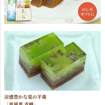
涼感豊かな夏の羊羹
「爽風菓 青楓」