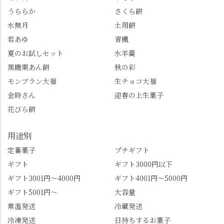
「みずは北川」のアプ
るで龍が遊ぶように見
うららか
さくら餅
リ会員の登録はほんと
える迫力！そして桂昌
水無月
土用餅
うにおすすめ。ポイン
院お手植えと伝わる樹
若あゆ
青楓
トもすぐに貯まります
齢300年超のしだれ
し、いろんな特典もあ
桜。"玉の輿"の語源に
夏のお試しセット
水羊羹
ります。まだ会員登録
なったお玉さん＝桂昌
黒糖栗あん餅
秋の彩
していない人はぜひこ
院と徳川綱吉の、教科
モンブラン大福
生チョコ大福
の機会に会員登録もし
書がひっくり返るよう
てみてね。 みなさんは
な再評価のお話まで聞
金時さん
迎春の上生菓子
この中で気になったも
けて、もう頭も心も満
花びら餅
のはありましたか？ど
腹です。振り返れば京
れも食べてほしいおす
都盆地が一望…!西から
用途別
すめ品ばかりです。よ
京都を見渡せるこの絶
かったらぜひこの機会
景、もっと知られてほ
定番菓子
プチギフト
に食べてみてはいかが
しい！ 🍋締めは「みず
ギフト
ギフト3000円以下
でしょうか。 🍡みずは
は北川」さんへ。 いま
ギフト3001円～4000円
ギフト4001円～5000円
北川🍡 住所 長岡京市う
話題のレモンわらび餅
ギフト5001円～
大容量
ぐいす台1-3 TEL 075-
と、夏季限定・竹筒入
954-0400 営業時間 10:00
り水ようかん「清竹」
常温発送
冷蔵発送
～18:00 インスタ
を無事ゲットして、み
冷凍発送
日持ちするお菓子