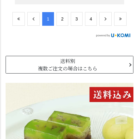
​1
​2
​3
​4
送料別
複数ご注文の場合はこちら