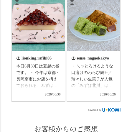
ますので、熱中症にな
詰め込んだ観光ガイド
らないようお互いに気
研修に行ってきまし
をつけましょう。 3連休
た！ 🎋スタートは「竹
まずは「みずは北川」
の径」。 頭上を覆う竹
の和菓子の紹介から。
のトンネルに一歩入る
（写真2枚目から） ・土
と、空気がすっと涼し
用餅（2個入） 暑気払
くなって、聞こえるの
い、厄払いとして夏の
は葉ずれの音だけ。嵐
土用入りにいただくと
山の竹林に絶対負けて
lionking.rafiki06
sense_nagaokakyo
いわれている土用餅。
ない美しさなのに、す
本日6月30日は夏越の祓
・ ＼✨とろけるような
今年の土用の入りは7/20
れ違うのは犬の散歩の
です。 ・ 今年は京都・
口溶けのわらび餅✨／
だそうです。連休最終
方くらい。この静け
長岡京市にお店を構え
瑞々しい生菓子が人気
日、時間のある人はぜ
さ、贅沢すぎません
ておられる、みずは北
の「みずは北川」は、
ひこの機会に食べてみ
か…？ここを独り占め
川さん
和菓子作りの要である
ては。 •わらび餅（京き
できるのが西山なんで
2026/06/30
2026/06/26
（@mizuha_kitagawa）
おいしい水を求めて、
なこ） •わらび餅（抹
す。 ⛩️続いて「大原野
の水無月を頂きまし
西山の地にたどり着き
茶） 上記2点のわらび餅
神社」へ。 延暦3年
た。 ・ 大納言小豆は程
ました⛲️ 創業から30余
は、始めから一口サイ
（784年）、長岡京遷都
よい甘さで、ほっくり
年、自社の井戸の地下
ズになっているのです
とともに歩んできた"京
とした小豆の食感も美
水で作る和菓子は目に
お客様からのご感想
ぐにいただけます。 ち
春日"。鯉沢の池には白
味しかったです。うい
も麗しいものばかり👀