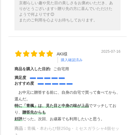
京都らしい趣や見た目の美しさをお褒めいただき、あ
りがとうございます✨️贈り先の方に喜んでいただけた
ようで何よりです😊
またのご利用を心よりお待ちしております。
2025-07-16
AKI様
購入確認済み
商品を購入した目的:
ご自宅用
満足度
おすすめ度
お中元に贈答する前に、自身の自宅で買って食べてから、
選んだ。
特に「青楓」は、見た目と中身の味が上品
でマッチしてお
り、
贈答先からも
好評
だった。次回、お歳暮でも利用したいと思う。
商品：
青楓・本わらび餅250g・ミセスガラシャ4個セッ
ト