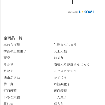
sense_nagaokakyo では
さんに一言お声かけて
へ。青もみじがきらき
「長岡京」や近郊のま
もらえれば、撮影許可
ら輝いて、秋の紅葉シ
ちの日常の魅力を発信
をいただけます。よか
ーズンへの期待が膨ら
しています📱 ぜひ皆さ
ったらぜひこちらも試
みます。 💠そしてクラ
んも「 #センス長岡京
してみてね。 ※発信は
イマックスは「善峯
」を付けて長岡京の素
今回控えさせていただ
寺」！ 境内に咲くあじ
敵な写真を投稿して下
きました。 •お茶丸 •天
さいはなんと8000株。
全商品一覧
さい😉 #長岡京スイー
上天鼓 •天楽 •完熟南紅
「もう終わってるか
ツ #みずは北川 #わらび
本わらび餅
生麩まんじゅう
梅ゼリー 上記4点も定番
な…」と半ば諦めてい
餅 #抹茶わらび餅
季節の上生菓子
天上天鼓
の和菓子。 完熟南紅梅
たら、上の方にはまだ
ゼリーは、現在1,500円
瑞々しい花がたくさん
天楽
お茶丸
以上購入すると1個プレ
残っていてくれました
みかさ
酒粕入り薄皮まんじゅう
ゼントのクーポン企画
✨ちょうどこの日から
月映え
ミセスガラシャ
を実施中。期限は
始まった「あじさい供
7/26（日）。但し、「み
養」で、池に浮かぶあ
西山がさね
かすてら
ずは北川」のアプリ会
じさいにも出会えるか
梅一爽
丹波栗童子
員登録が必要です。 ※
も…という素敵なお話
紅白饅頭
黄白饅頭
ゼリーは生の写真を撮
も。 天然記念物の「遊
いちご大福
干支菓子
りたかったのですが、
龍の松」は、地を這う
崩れてしまいました。
ように伸びる主幹がま
零れ梅
草もち