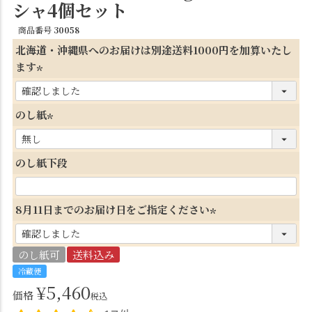
シャ4個セット
商品番号
30058
北海道・沖縄県へのお届けは別途送料1000円を加算いたし
ます
(
必
のし紙
須
(
)
必
のし紙下段
須
)
8月11日までのお届け日をご指定ください
(
必
のし紙可
送料込み
須
冷蔵便
)
¥
5,460
価格
税込