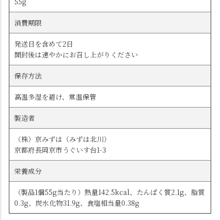
55g
消費期限
発送日を含めて2日
開封後は速やかにお召し上がりください
保存方法
高温多湿を避け、常温保管
製造者
（株）京みずは（みずは北川）
京都府長岡京市うぐいす台1-3
栄養成分
（製品1個55g当たり）熱量142.5kcal、たんぱく質2.1g、脂質
0.3g、炭水化物31.9g、食塩相当量0.38g