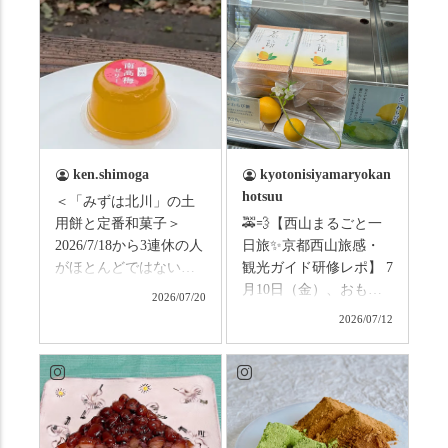
ken.shimoga
kyotonisiyamaryokan
hotsuu
＜「みずは北川」の土
用餅と定番和菓子＞
🚕💨【西山まるごと一
2026/7/18から3連休の人
日旅✨京都西山旅感・
がほとんどではないか
観光ガイド研修レポ】 7
と思います。みなさん
月10日（金）、おもて
2026/07/20
はこの連休は楽しんで
なしタクシーの日高順
2026/07/12
いますか？ これからは
子さんの名ガイドで、
ものすごい暑さが続き
西山の魅力をぎゅっと
ますので、熱中症にな
詰め込んだ観光ガイド
らないようお互いに気
研修に行ってきまし
をつけましょう。 3連休
た！ 🎋スタートは「竹
まずは「みずは北川」
の径」。 頭上を覆う竹