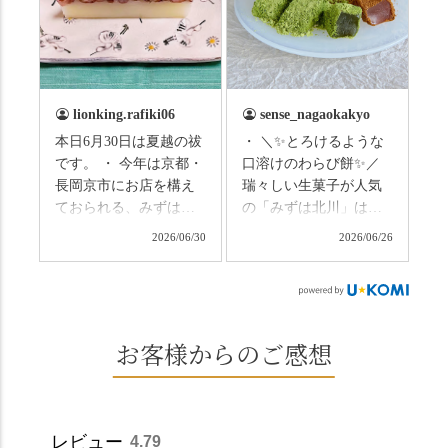
の和菓子の紹介から。
のトンネルに一歩入る
（写真2枚目から） ・土
と、空気がすっと涼し
用餅（2個入） 暑気払
くなって、聞こえるの
い、厄払いとして夏の
は葉ずれの音だけ。嵐
土用入りにいただくと
山の竹林に絶対負けて
lionking.rafiki06
sense_nagaokakyo
いわれている土用餅。
ない美しさなのに、す
本日6月30日は夏越の祓
・ ＼✨とろけるような
今年の土用の入りは7/20
れ違うのは犬の散歩の
です。 ・ 今年は京都・
口溶けのわらび餅✨／
だそうです。連休最終
方くらい。この静け
長岡京市にお店を構え
瑞々しい生菓子が人気
日、時間のある人はぜ
さ、贅沢すぎません
ておられる、みずは北
の「みずは北川」は、
ひこの機会に食べてみ
か…？ここを独り占め
川さん
和菓子作りの要である
ては。 •わらび餅（京き
できるのが西山なんで
2026/06/30
2026/06/26
（@mizuha_kitagawa）
おいしい水を求めて、
なこ） •わらび餅（抹
す。 ⛩️続いて「大原野
の水無月を頂きまし
西山の地にたどり着き
茶） 上記2点のわらび餅
神社」へ。 延暦3年
た。 ・ 大納言小豆は程
ました⛲️ 創業から30余
は、始めから一口サイ
（784年）、長岡京遷都
よい甘さで、ほっくり
年、自社の井戸の地下
ズになっているのです
とともに歩んできた"京
とした小豆の食感も美
水で作る和菓子は目に
お客様からのご感想
ぐにいただけます。 ち
春日"。鯉沢の池には白
味しかったです。うい
も麗しいものばかり👀
なみに、京きなこは通
いスイレンが咲き、神
ろう生地は歯応えもあ
「本わらび餅」は、も
常サイズ（250g）とビ
の使いの鹿がお出迎
りつつ滑らかで、こち
っちりした食感に深煎
ッグサイズ（420g）の2
え。紫式部が越前の雪
らもほんのりとした甘
りの香ばしい京きな粉
種類があります。 ※私
景色を見ながら想いを
レビュー
4.79