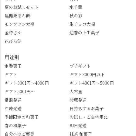
し、いろんな特典もあ
桜。"玉の輿"の語源に
夏のお試しセット
水羊羹
ります。まだ会員登録
なったお玉さん＝桂昌
黒糖栗あん餅
秋の彩
していない人はぜひこ
院と徳川綱吉の、教科
モンブラン大福
生チョコ大福
の機会に会員登録もし
書がひっくり返るよう
てみてね。 みなさんは
な再評価のお話まで聞
金時さん
迎春の上生菓子
この中で気になったも
けて、もう頭も心も満
花びら餅
のはありましたか？ど
腹です。振り返れば京
れも食べてほしいおす
都盆地が一望…!西から
用途別
すめ品ばかりです。よ
京都を見渡せるこの絶
かったらぜひこの機会
景、もっと知られてほ
定番菓子
プチギフト
に食べてみてはいかが
しい！ 🍋締めは「みず
ギフト
ギフト3000円以下
でしょうか。 🍡みずは
は北川」さんへ。 いま
ギフト3001円～4000円
ギフト4001円～5000円
北川🍡 住所 長岡京市う
話題のレモンわらび餅
ギフト5001円～
大容量
ぐいす台1-3 TEL 075-
と、夏季限定・竹筒入
954-0400 営業時間 10:00
り水ようかん「清竹」
常温発送
冷蔵発送
～18:00 インスタ
を無事ゲットして、み
冷凍発送
日持ちするお菓子
@mizuha_kitagawa #セン
んな大満足の笑顔😋 さ
季節限定の和菓子
お試し・ご自宅用に
ス長岡京 #SENSE長岡
らに日高さんから、な
春の和菓子
即日発送
京公式アンバサダー #み
かの邸の珈琲パックと
ずは北川 私のアカウン
小倉山荘のお菓子のサ
自分へのご褒美
抹茶 和菓子