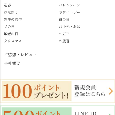
迎春
バレンタイン
めます。
#善峯寺 #あじさい #あ
じさい供養 #遊龍の松 #
ひな祭り
ホワイトデー
桂昌院 #玉の輿 #みずは
端午の節句
母の日
北川 #レモンわらび餅 #
父の日
お中元・お盆
清竹 #なかの邸 #小倉山
敬老の日
七五三
荘 #京都観光 #西京区 #
大原野
クリスマス
お歳暮
ご感想・レビュー
会社概要