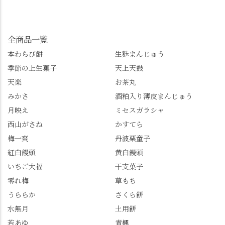
ったらぜひこちらも試
みます。 💠そしてクラ
んも「 #センス長岡京
してみてね。 ※発信は
イマックスは「善峯
」を付けて長岡京の素
今回控えさせていただ
寺」！ 境内に咲くあじ
敵な写真を投稿して下
きました。 •お茶丸 •天
さいはなんと8000株。
全商品一覧
さい😉 #長岡京スイー
上天鼓 •天楽 •完熟南紅
「もう終わってるか
ツ #みずは北川 #わらび
本わらび餅
生麩まんじゅう
梅ゼリー 上記4点も定番
な…」と半ば諦めてい
餅 #抹茶わらび餅
季節の上生菓子
天上天鼓
の和菓子。 完熟南紅梅
たら、上の方にはまだ
ゼリーは、現在1,500円
瑞々しい花がたくさん
天楽
お茶丸
以上購入すると1個プレ
残っていてくれました
みかさ
酒粕入り薄皮まんじゅう
ゼントのクーポン企画
✨ちょうどこの日から
月映え
ミセスガラシャ
を実施中。期限は
始まった「あじさい供
7/26（日）。但し、「み
養」で、池に浮かぶあ
西山がさね
かすてら
ずは北川」のアプリ会
じさいにも出会えるか
梅一爽
丹波栗童子
員登録が必要です。 ※
も…という素敵なお話
紅白饅頭
黄白饅頭
ゼリーは生の写真を撮
も。 天然記念物の「遊
いちご大福
干支菓子
りたかったのですが、
龍の松」は、地を這う
崩れてしまいました。
ように伸びる主幹がま
零れ梅
草もち
「みずは北川」のアプ
るで龍が遊ぶように見
うららか
さくら餅
リ会員の登録はほんと
える迫力！そして桂昌
水無月
土用餅
うにおすすめ。ポイン
院お手植えと伝わる樹
若あゆ
青楓
トもすぐに貯まります
齢300年超のしだれ