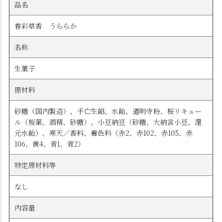
品名
春彩草香 うららか
名称
生菓子
原材料
砂糖（国内製造）、手亡生餡、水飴、道明寺粉、桜リキュー
ル（桜葉、酒精、砂糖）、小豆納豆（砂糖、大納言小豆、還
元水飴）、寒天／香料、着色料（赤2、赤102、赤105、赤
106、黄4、青1、青2）
特定原材料等
なし
内容量