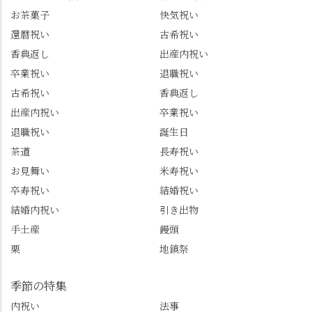
トは、地元のおすすめ
プライズプレゼントま
お茶菓子
快気祝い
グルメをメインに発
で🎁最後の最後まで"お
還暦祝い
古希祝い
信。お店選びの参考な
もてなし"の心を教えて
どにご利用いただける
いただきました。 プロ
香典返し
出産内祝い
と嬉しいです。 長岡京
ドライバーならではの
卒業祝い
退職祝い
市のお店や観光地など
ルート取り、駐車場事
古希祝い
香典返し
の情報を詳しく知りた
情、お客様を飽きさせ
出産内祝い
卒業祝い
い人は、下記アカウン
ない語り口…。楽しみ
トもあわせてチェック
ながら学びっぱなしの
退職祝い
誕生日
またはフォローして
一日。この経験を西山
茶道
長寿祝い
ね。 センス長岡京
のガイド活動にしっか
お見舞い
米寿祝い
@sense_nagaokakyo 長岡
り活かしていきます💪
卒寿祝い
結婚祝い
京市観光協会
西山、ほんまにええと
@nagaokakyo_tourism ふ
こです。次はあなたを
結婚内祝い
引き出物
るふる長岡京
ご案内させてください
手土産
饅頭
@furufuru_nagaokakyo
🚕✨ #京都西山旅感 #京
栗
地鎮祭
まいぷれ乙訓
都西山 #おもてなしタク
@mypl_otokuni ※今も
シー #観光ガイド研修 #
物価の値上がりが激し
竹の径 #大原野神社 #京
季節の特集
くなっているので、値
春日 #千眼桜 #そば切り
内祝い
法事
段の記載はしばらく止
こごろ #勝持寺 #正法寺