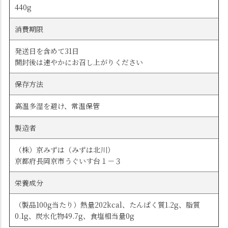
440g
消費期限
発送日を含めて31日
開封後は速やかにお召し上がりください
保存方法
高温多湿を避け、常温保管
製造者
（株）京みずは（みずは北川）
京都府長岡京市うぐいす台１－３
栄養成分
（製品100g当たり）熱量202kcal、たんぱく質1.2g、脂質
0.1g、炭水化物49.7g、食塩相当量0g