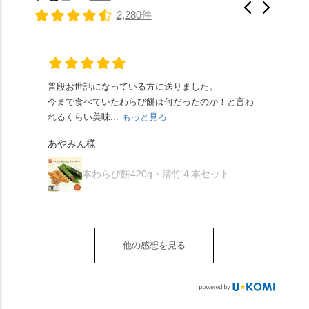
さだったため、とても
と和三盆の風味が広が
たちの間では、「みず
馳せた小塩山のふもと
2,280件
頂きやすかったです。
ります🥰 抹茶味もあ
はさんといえばわらび
に鎮座するお社です。
ありがたく、美味しく
り、こちらには宇治抹
餅がおすすめ」といわ
半日〜3日しか咲かない
頂きました。ご馳走様
茶を使用🍵 上質な渋み
れますが、ほんとうに
幻の「千眼桜」のお話
でした。 ・ 今年も変わ
の中に甘さを感じる大
納得です。種類は断ト
には一同うっとり。
らず湯島天満宮さんで
人の味わいです☺️ それ
ツに京きなこが人気で
「満開に出会えたら千
普段お世話になっている方に送りました。
夏の
茅の輪をくぐらせて頂
ぞれにきな粉、抹茶き
すが、私はどれも同じ
の願いが叶う」…来
今まで食べていたわらび餅は何だったのか！と言わ
た。
き、水無月にも出会え
な粉がついているの
くらい好きです。 ※京
春、絶対に狙います🌸
れるくらい美味...
もっと見る
あん
夏を迎えられることに
で、食べる直前にかけ
きなこはきなこ、抹茶
🍜お昼は「そば切りこ
が増.
感謝しています。あり
て召し上がれ💁‍♀️
あやみん様
は抹茶きなこが付いて
ごろ」さんで、のど越
がとうございます🙏 ・
************** みずは
秋様
ますが、追加でかけな
し最高のお蕎麦をつる
お皿は原稔さん
北川
くても十分おいしくい
り。器まで美しくて、
本わらび餅420g・清竹４本セット
（@hara_minoru）「角
（mizuha_kitagawa） 京
ただけます。 店内には
みんなの箸もカメラも
皿 金彩三島 千羽鶴」で
都府長岡京市うぐいす
別の食べ方でおいしく
止まりません📸 🌸午後
す。 ・ #みずは北川 #
台1-3 10:00～18:00 無休
いただける、わらび餅
は西行ゆかりの花の寺
水無月 #原稔 さん #和
（元日のみ休業）
のアレンジレシピのポ
「勝持寺」、石庭が見
菓子 #京都
**************
他の感想を見る
ップがあります。店員
事な石の寺「正法寺」
sense_nagaokakyo では
さんに一言お声かけて
へ。青もみじがきらき
「長岡京」や近郊のま
もらえれば、撮影許可
ら輝いて、秋の紅葉シ
ちの日常の魅力を発信
をいただけます。よか
ーズンへの期待が膨ら
しています📱 ぜひ皆さ