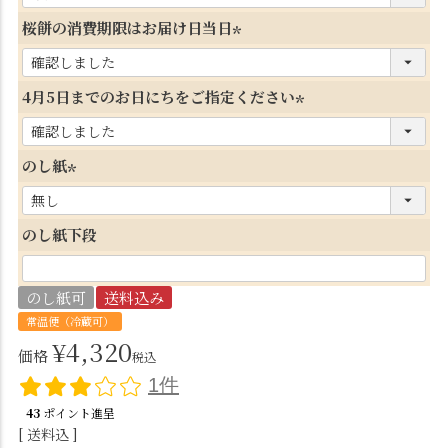
必
桜餅の消費期限はお届け日当日
須
(
)
必
4月5日までのお日にちをご指定ください
須
(
)
必
のし紙
須
(
)
必
のし紙下段
須
)
のし紙可
送料込み
常温便（冷蔵可）
¥
4,320
価格
税込
1件
43
ポイント進呈
送料込