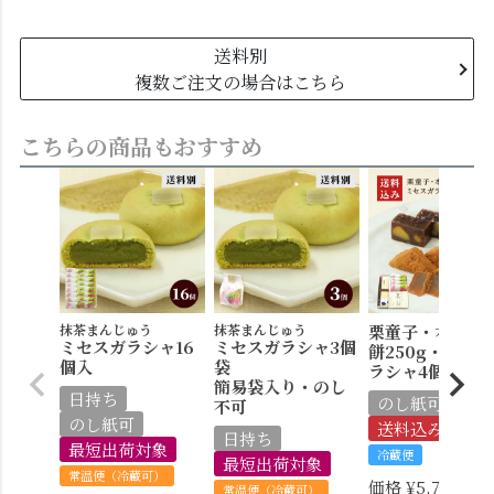
送料別
複数ご注文の場合はこちら
こちらの商品もおすすめ
抹茶まんじゅう
抹茶まんじゅう
栗童子・本わら
ミセスガラシャ16
ミセスガラシャ3個
餅250g・ミセ
個入
袋
ラシャ4個セット
簡易袋入り・のし
日持ち
のし紙可
不可
のし紙可
送料込み
日持ち
最短出荷対象
冷蔵便
最短出荷対象
常温便（冷蔵可）
価格
¥
5,710
税込
常温便（冷蔵可）