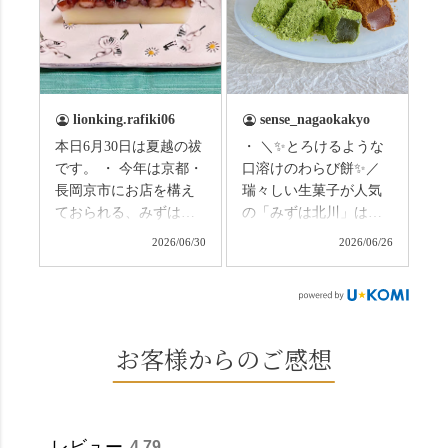
まずは「みずは北川」
の径」。 頭上を覆う竹
の和菓子の紹介から。
のトンネルに一歩入る
（写真2枚目から） ・土
と、空気がすっと涼し
用餅（2個入） 暑気払
くなって、聞こえるの
い、厄払いとして夏の
は葉ずれの音だけ。嵐
土用入りにいただくと
山の竹林に絶対負けて
lionking.rafiki06
sense_nagaokakyo
いわれている土用餅。
ない美しさなのに、す
本日6月30日は夏越の祓
・ ＼✨とろけるような
今年の土用の入りは7/20
れ違うのは犬の散歩の
です。 ・ 今年は京都・
口溶けのわらび餅✨／
だそうです。連休最終
方くらい。この静け
長岡京市にお店を構え
瑞々しい生菓子が人気
日、時間のある人はぜ
さ、贅沢すぎません
ておられる、みずは北
の「みずは北川」は、
ひこの機会に食べてみ
か…？ここを独り占め
川さん
和菓子作りの要である
ては。 •わらび餅（京き
できるのが西山なんで
2026/06/30
2026/06/26
（@mizuha_kitagawa）
おいしい水を求めて、
なこ） •わらび餅（抹
す。 ⛩️続いて「大原野
の水無月を頂きまし
西山の地にたどり着き
茶） 上記2点のわらび餅
神社」へ。 延暦3年
た。 ・ 大納言小豆は程
ました⛲️ 創業から30余
は、始めから一口サイ
（784年）、長岡京遷都
よい甘さで、ほっくり
年、自社の井戸の地下
ズになっているのです
とともに歩んできた"京
とした小豆の食感も美
水で作る和菓子は目に
お客様からのご感想
ぐにいただけます。 ち
春日"。鯉沢の池には白
味しかったです。うい
も麗しいものばかり👀
なみに、京きなこは通
いスイレンが咲き、神
ろう生地は歯応えもあ
「本わらび餅」は、も
常サイズ（250g）とビ
の使いの鹿がお出迎
りつつ滑らかで、こち
っちりした食感に深煎
ッグサイズ（420g）の2
え。紫式部が越前の雪
らもほんのりとした甘
りの香ばしい京きな粉
種類があります。 ※私
景色を見ながら想いを
レビュー
4.79