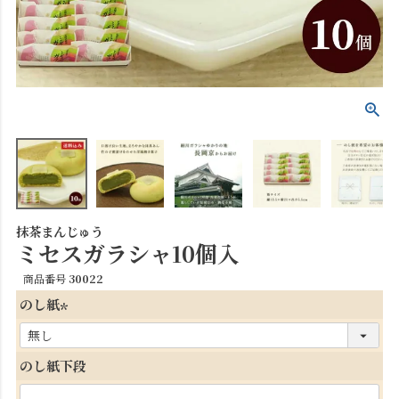
抹茶まんじゅう
ミセスガラシャ10個入
商品番号
30022
のし紙
(
必
のし紙下段
須
)