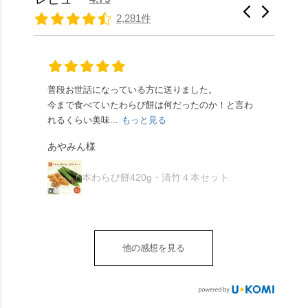
さだったため、とても
と和三盆の風味が広が
たちの間では、「みず
馳せた小塩山のふもと
2,281件
頂きやすかったです。
ります🥰 抹茶味もあ
はさんといえばわらび
に鎮座するお社です。
ありがたく、美味しく
り、こちらには宇治抹
餅がおすすめ」といわ
半日〜3日しか咲かない
頂きました。ご馳走様
茶を使用🍵 上質な渋み
れますが、ほんとうに
幻の「千眼桜」のお話
でした。 ・ 今年も変わ
の中に甘さを感じる大
納得です。種類は断ト
には一同うっとり。
らず湯島天満宮さんで
人の味わいです☺️ それ
ツに京きなこが人気で
「満開に出会えたら千
普段お世話になっている方に送りました。
夏の
茅の輪をくぐらせて頂
ぞれにきな粉、抹茶き
すが、私はどれも同じ
の願いが叶う」…来
今まで食べていたわらび餅は何だったのか！と言わ
た。
き、水無月にも出会え
な粉がついているの
くらい好きです。 ※京
春、絶対に狙います🌸
れるくらい美味...
もっと見る
あん
夏を迎えられることに
で、食べる直前にかけ
きなこはきなこ、抹茶
🍜お昼は「そば切りこ
が増.
感謝しています。あり
て召し上がれ💁‍♀️
あやみん様
は抹茶きなこが付いて
ごろ」さんで、のど越
がとうございます🙏 ・
************** みずは
秋様
ますが、追加でかけな
し最高のお蕎麦をつる
お皿は原稔さん
北川
くても十分おいしくい
り。器まで美しくて、
本わらび餅420g・清竹４本セット
（@hara_minoru）「角
（mizuha_kitagawa） 京
ただけます。 店内には
みんなの箸もカメラも
皿 金彩三島 千羽鶴」で
都府長岡京市うぐいす
別の食べ方でおいしく
止まりません📸 🌸午後
す。 ・ #みずは北川 #
台1-3 10:00～18:00 無休
いただける、わらび餅
は西行ゆかりの花の寺
水無月 #原稔 さん #和
（元日のみ休業）
のアレンジレシピのポ
「勝持寺」、石庭が見
菓子 #京都
**************
他の感想を見る
ップがあります。店員
事な石の寺「正法寺」
sense_nagaokakyo では
さんに一言お声かけて
へ。青もみじがきらき
「長岡京」や近郊のま
もらえれば、撮影許可
ら輝いて、秋の紅葉シ
ちの日常の魅力を発信
をいただけます。よか
ーズンへの期待が膨ら
しています📱 ぜひ皆さ