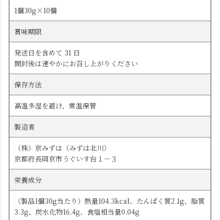
1個30g×10個
賞味期限
発送日を含めて 31 日
開封後は速やかにお召し上がりください
保存方法
高温多湿を避け、常温保管
製造者
（株）京みずは（みずは北川）
京都府長岡京市うぐいす台１－３
栄養成分
（製品1個30g当たり）熱量104.3kcal、たんぱく質2.1g、脂質
3.3g、炭水化物16.4g、食塩相当量0.04g