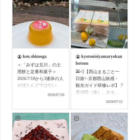
ken.shimoga
kyotonisiyamaryokan
hotsuu
＜「みずは北川」の土
用餅と定番和菓子＞
🚕💨【西山まるごと一
2026/7/18から3連休の人
日旅✨京都西山旅感・
がほとんどではないか
観光ガイド研修レポ】 7
と思います。みなさん
月10日（金）、おもて
2026/07/20
はこの連休は楽しんで
なしタクシーの日高順
2026/07/12
いますか？ これからは
子さんの名ガイドで、
ものすごい暑さが続き
西山の魅力をぎゅっと
ますので、熱中症にな
詰め込んだ観光ガイド
らないようお互いに気
研修に行ってきまし
をつけましょう。 3連休
た！ 🎋スタートは「竹