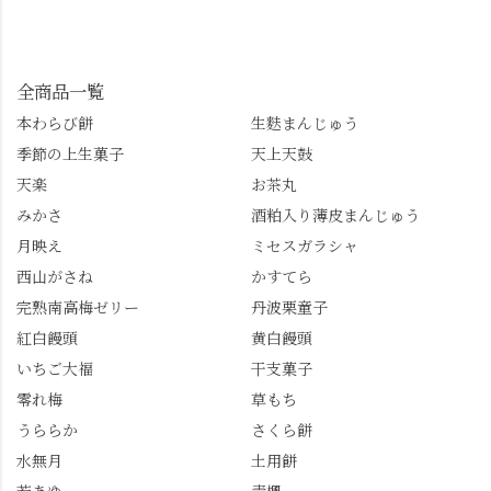
ったらぜひこちらも試
みます。 💠そしてクラ
んも「 #センス長岡京
してみてね。 ※発信は
イマックスは「善峯
」を付けて長岡京の素
今回控えさせていただ
寺」！ 境内に咲くあじ
敵な写真を投稿して下
きました。 •お茶丸 •天
さいはなんと8000株。
全商品一覧
さい😉 #長岡京スイー
上天鼓 •天楽 •完熟南紅
「もう終わってるか
ツ #みずは北川 #わらび
本わらび餅
生麩まんじゅう
梅ゼリー 上記4点も定番
な…」と半ば諦めてい
餅 #抹茶わらび餅
季節の上生菓子
天上天鼓
の和菓子。 完熟南紅梅
たら、上の方にはまだ
ゼリーは、現在1,500円
瑞々しい花がたくさん
天楽
お茶丸
以上購入すると1個プレ
残っていてくれました
みかさ
酒粕入り薄皮まんじゅう
ゼントのクーポン企画
✨ちょうどこの日から
月映え
ミセスガラシャ
を実施中。期限は
始まった「あじさい供
7/26（日）。但し、「み
養」で、池に浮かぶあ
西山がさね
かすてら
ずは北川」のアプリ会
じさいにも出会えるか
完熟南高梅ゼリー
丹波栗童子
員登録が必要です。 ※
も…という素敵なお話
紅白饅頭
黄白饅頭
ゼリーは生の写真を撮
も。 天然記念物の「遊
いちご大福
干支菓子
りたかったのですが、
龍の松」は、地を這う
崩れてしまいました。
ように伸びる主幹がま
零れ梅
草もち
「みずは北川」のアプ
るで龍が遊ぶように見
うららか
さくら餅
リ会員の登録はほんと
える迫力！そして桂昌
水無月
土用餅
うにおすすめ。ポイン
院お手植えと伝わる樹
トもすぐに貯まります
齢300年超のしだれ