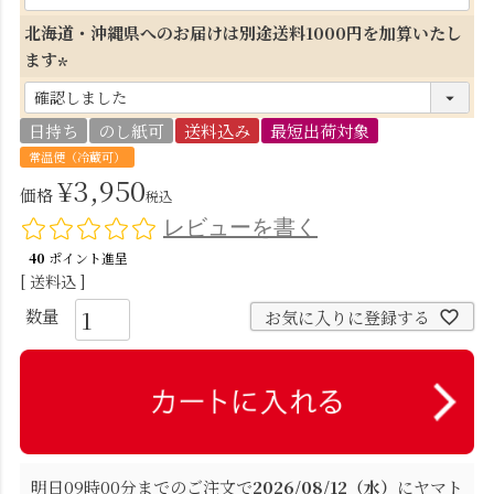
北海道・沖縄県へのお届けは別途送料1000円を加算いたし
ます
(
必
日持ち
のし紙可
送料込み
最短出荷対象
須
常温便（冷蔵可）
)
¥
3,950
価格
税込
レビューを書く
40
ポイント進呈
送料込
お気に入りに登録する
明日
09時00分
までのご注文で
2026/08/12（水）
に
ヤマト