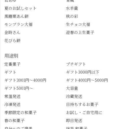
若あゆ
青楓
し、いろんな特典もあ
桜。"玉の輿"の語源に
夏のお試しセット
水羊羹
ります。まだ会員登録
なったお玉さん＝桂昌
黒糖栗あん餅
秋の彩
していない人はぜひこ
院と徳川綱吉の、教科
モンブラン大福
生チョコ大福
の機会に会員登録もし
書がひっくり返るよう
てみてね。 みなさんは
な再評価のお話まで聞
金時さん
迎春の上生菓子
この中で気になったも
けて、もう頭も心も満
花びら餅
のはありましたか？ど
腹です。振り返れば京
れも食べてほしいおす
都盆地が一望…!西から
用途別
すめ品ばかりです。よ
京都を見渡せるこの絶
かったらぜひこの機会
景、もっと知られてほ
定番菓子
プチギフト
に食べてみてはいかが
しい！ 🍋締めは「みず
ギフト
ギフト3000円以下
でしょうか。 🍡みずは
は北川」さんへ。 いま
ギフト3001円～4000円
ギフト4001円～5000円
北川🍡 住所 長岡京市う
話題のレモンわらび餅
ギフト5001円～
大容量
ぐいす台1-3 TEL 075-
と、夏季限定・竹筒入
954-0400 営業時間 10:00
り水ようかん「清竹」
常温発送
冷蔵発送
～18:00 インスタ
を無事ゲットして、み
冷凍発送
日持ちするお菓子
@mizuha_kitagawa #セン
んな大満足の笑顔😋 さ
季節限定の和菓子
お試し・ご自宅用に
ス長岡京 #SENSE長岡
らに日高さんから、な
春の和菓子
即日発送
京公式アンバサダー #み
かの邸の珈琲パックと
ずは北川 私のアカウン
小倉山荘のお菓子のサ
自分へのご褒美
抹茶 和菓子