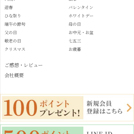
段の記載はしばらく止
こごろ #勝持寺 #正法寺
迎春
バレンタイン
めます。
#善峯寺 #あじさい #あ
じさい供養 #遊龍の松 #
ひな祭り
ホワイトデー
桂昌院 #玉の輿 #みずは
端午の節句
母の日
北川 #レモンわらび餅 #
父の日
お中元・お盆
清竹 #なかの邸 #小倉山
敬老の日
七五三
荘 #京都観光 #西京区 #
大原野
クリスマス
お歳暮
ご感想・レビュー
会社概要