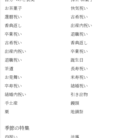
トは、地元のおすすめ
プライズプレゼントま
お茶菓子
快気祝い
グルメをメインに発
で🎁最後の最後まで"お
還暦祝い
古希祝い
信。お店選びの参考な
もてなし"の心を教えて
どにご利用いただける
いただきました。 プロ
香典返し
出産内祝い
と嬉しいです。 長岡京
ドライバーならではの
卒業祝い
退職祝い
市のお店や観光地など
ルート取り、駐車場事
古希祝い
香典返し
の情報を詳しく知りた
情、お客様を飽きさせ
出産内祝い
卒業祝い
い人は、下記アカウン
ない語り口…。楽しみ
トもあわせてチェック
ながら学びっぱなしの
退職祝い
誕生日
またはフォローして
一日。この経験を西山
茶道
長寿祝い
ね。 センス長岡京
のガイド活動にしっか
お見舞い
米寿祝い
@sense_nagaokakyo 長岡
り活かしていきます💪
卒寿祝い
結婚祝い
京市観光協会
西山、ほんまにええと
@nagaokakyo_tourism ふ
こです。次はあなたを
結婚内祝い
引き出物
るふる長岡京
ご案内させてください
手土産
饅頭
@furufuru_nagaokakyo
🚕✨ #京都西山旅感 #京
栗
地鎮祭
まいぷれ乙訓
都西山 #おもてなしタク
@mypl_otokuni ※今も
シー #観光ガイド研修 #
物価の値上がりが激し
竹の径 #大原野神社 #京
季節の特集
くなっているので、値
春日 #千眼桜 #そば切り
内祝い
法事