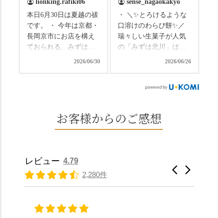
lionking.rafiki06
sense_nagaokakyo
いわれている土用餅。
ない美しさなのに、す
本日6月30日は夏越の祓
・ ＼✨とろけるような
今年の土用の入りは7/20
れ違うのは犬の散歩の
です。 ・ 今年は京都・
口溶けのわらび餅✨／
だそうです。連休最終
方くらい。この静け
長岡京市にお店を構え
瑞々しい生菓子が人気
日、時間のある人はぜ
さ、贅沢すぎません
ておられる、みずは北
の「みずは北川」は、
ひこの機会に食べてみ
か…？ここを独り占め
川さん
和菓子作りの要である
ては。 •わらび餅（京き
できるのが西山なんで
2026/06/30
2026/06/26
（@mizuha_kitagawa）
おいしい水を求めて、
なこ） •わらび餅（抹
す。 ⛩️続いて「大原野
の水無月を頂きまし
西山の地にたどり着き
茶） 上記2点のわらび餅
神社」へ。 延暦3年
た。 ・ 大納言小豆は程
ました⛲️ 創業から30余
は、始めから一口サイ
（784年）、長岡京遷都
よい甘さで、ほっくり
年、自社の井戸の地下
ズになっているのです
とともに歩んできた"京
とした小豆の食感も美
水で作る和菓子は目に
お客様からのご感想
ぐにいただけます。 ち
春日"。鯉沢の池には白
味しかったです。うい
も麗しいものばかり👀
なみに、京きなこは通
いスイレンが咲き、神
ろう生地は歯応えもあ
「本わらび餅」は、も
常サイズ（250g）とビ
の使いの鹿がお出迎
りつつ滑らかで、こち
っちりした食感に深煎
ッグサイズ（420g）の2
え。紫式部が越前の雪
らもほんのりとした甘
りの香ばしい京きな粉
種類があります。 ※私
景色を見ながら想いを
レビュー
4.79
さだったため、とても
と和三盆の風味が広が
たちの間では、「みず
馳せた小塩山のふもと
2,280件
頂きやすかったです。
ります🥰 抹茶味もあ
はさんといえばわらび
に鎮座するお社です。
ありがたく、美味しく
り、こちらには宇治抹
餅がおすすめ」といわ
半日〜3日しか咲かない
頂きました。ご馳走様
茶を使用🍵 上質な渋み
れますが、ほんとうに
幻の「千眼桜」のお話
でした。 ・ 今年も変わ
の中に甘さを感じる大
納得です。種類は断ト
には一同うっとり。