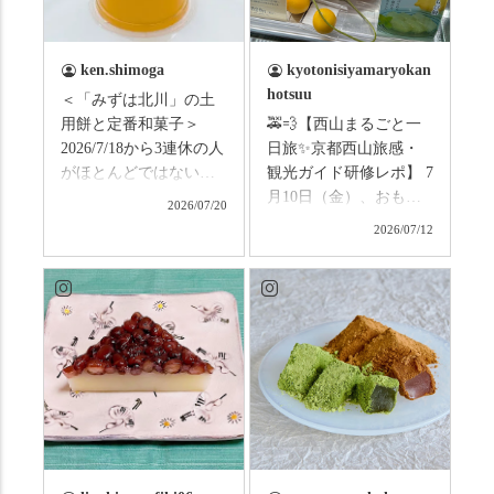
ken.shimoga
kyotonisiyamaryokan
hotsuu
＜「みずは北川」の土
用餅と定番和菓子＞
🚕💨【西山まるごと一
2026/7/18から3連休の人
日旅✨京都西山旅感・
がほとんどではないか
観光ガイド研修レポ】 7
と思います。みなさん
月10日（金）、おもて
2026/07/20
はこの連休は楽しんで
なしタクシーの日高順
2026/07/12
いますか？ これからは
子さんの名ガイドで、
ものすごい暑さが続き
西山の魅力をぎゅっと
ますので、熱中症にな
詰め込んだ観光ガイド
らないようお互いに気
研修に行ってきまし
をつけましょう。 3連休
た！ 🎋スタートは「竹
まずは「みずは北川」
の径」。 頭上を覆う竹
の和菓子の紹介から。
のトンネルに一歩入る
（写真2枚目から） ・土
と、空気がすっと涼し
用餅（2個入） 暑気払
くなって、聞こえるの
い、厄払いとして夏の
は葉ずれの音だけ。嵐
土用入りにいただくと
山の竹林に絶対負けて