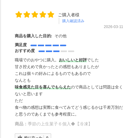
ご購入者様
購入確認済み
2026-03-11
商品を購入した目的:
その他
満足度
おすすめ度
職場でのおやつに購入。
おいしいと好評
でした
甘さ控えめで良かったとの感想もありましたが
これは個々の好みによるものでもあるので
なんとも
味食感見た目を喜んでもらえた
ので商品としては問題は全く
ないと思います
ただ
食べ物の感想は実際に食べてみてどう感じるかは千差万別だ
と思うのであくまでも参考程度に。
商品：
季節の上生菓子６個入◆【冷凍】
役に立った
0