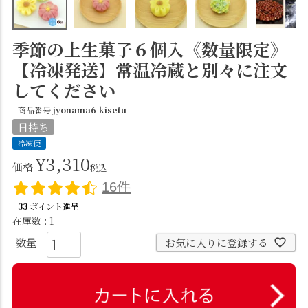
季節の上生菓子６個入《数量限定》
【冷凍発送】常温冷蔵と別々に注文
してください
商品番号
jyonama6-kisetu
日持ち
冷凍便
¥
3,310
価格
税込
16件
33
ポイント進呈
在庫数
1
お気に入りに登録する