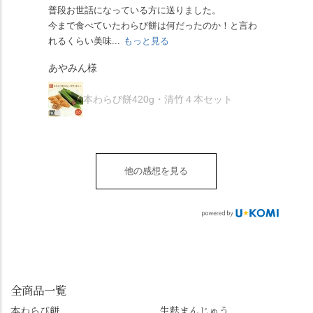
らず湯島天満宮さんで
人の味わいです☺️ それ
ツに京きなこが人気で
「満開に出会えたら千
普段お世話になっている方に送りました。
夏の
茅の輪をくぐらせて頂
ぞれにきな粉、抹茶き
すが、私はどれも同じ
の願いが叶う」…来
今まで食べていたわらび餅は何だったのか！と言わ
た。
き、水無月にも出会え
な粉がついているの
くらい好きです。 ※京
春、絶対に狙います🌸
れるくらい美味...
もっと見る
あん
夏を迎えられることに
で、食べる直前にかけ
きなこはきなこ、抹茶
🍜お昼は「そば切りこ
が増.
感謝しています。あり
て召し上がれ💁‍♀️
あやみん様
は抹茶きなこが付いて
ごろ」さんで、のど越
がとうございます🙏 ・
************** みずは
秋様
ますが、追加でかけな
し最高のお蕎麦をつる
お皿は原稔さん
北川
くても十分おいしくい
り。器まで美しくて、
本わらび餅420g・清竹４本セット
（@hara_minoru）「角
（mizuha_kitagawa） 京
ただけます。 店内には
みんなの箸もカメラも
皿 金彩三島 千羽鶴」で
都府長岡京市うぐいす
別の食べ方でおいしく
止まりません📸 🌸午後
す。 ・ #みずは北川 #
台1-3 10:00～18:00 無休
いただける、わらび餅
は西行ゆかりの花の寺
水無月 #原稔 さん #和
（元日のみ休業）
のアレンジレシピのポ
「勝持寺」、石庭が見
菓子 #京都
**************
他の感想を見る
ップがあります。店員
事な石の寺「正法寺」
sense_nagaokakyo では
さんに一言お声かけて
へ。青もみじがきらき
「長岡京」や近郊のま
もらえれば、撮影許可
ら輝いて、秋の紅葉シ
ちの日常の魅力を発信
をいただけます。よか
ーズンへの期待が膨ら
しています📱 ぜひ皆さ
ったらぜひこちらも試
みます。 💠そしてクラ
んも「 #センス長岡京
してみてね。 ※発信は
イマックスは「善峯
」を付けて長岡京の素
今回控えさせていただ
寺」！ 境内に咲くあじ
敵な写真を投稿して下
きました。 •お茶丸 •天
さいはなんと8000株。
全商品一覧
さい😉 #長岡京スイー
上天鼓 •天楽 •完熟南紅
「もう終わってるか
ツ #みずは北川 #わらび
本わらび餅
生麩まんじゅう