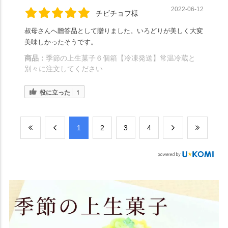
2022-06-12
チビチョフ様
叔母さんへ贈答品として贈りました。いろどりが美しく大変
美味しかったそうです。
商品：
季節の上生菓子６個箱【冷凍発送】常温冷蔵と
別々に注文してください
役に立った
1
​1
​2
​3
​4