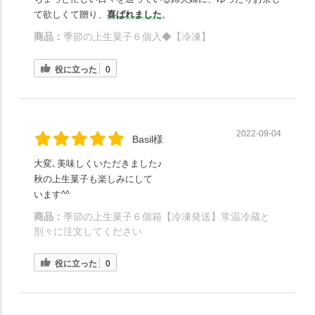
て欲しくて贈り、
喜ばれました
。
商品：
季節の上生菓子６個入◆【冷凍】
役に立った
0
2022-09-04
Basil様
大変､美味しくいただきました♪
秋の上生菓子も楽しみにして
います^^
商品：
季節の上生菓子６個箱【冷凍発送】常温冷蔵と
別々に注文してください
役に立った
0