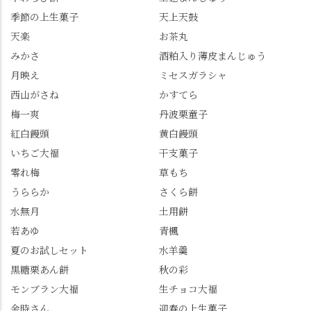
梅ゼリー 上記4点も定番
な…」と半ば諦めてい
餅 #抹茶わらび餅
季節の上生菓子
天上天鼓
の和菓子。 完熟南紅梅
たら、上の方にはまだ
ゼリーは、現在1,500円
瑞々しい花がたくさん
天楽
お茶丸
以上購入すると1個プレ
残っていてくれました
みかさ
酒粕入り薄皮まんじゅう
ゼントのクーポン企画
✨ちょうどこの日から
月映え
ミセスガラシャ
を実施中。期限は
始まった「あじさい供
7/26（日）。但し、「み
養」で、池に浮かぶあ
西山がさね
かすてら
ずは北川」のアプリ会
じさいにも出会えるか
梅一爽
丹波栗童子
員登録が必要です。 ※
も…という素敵なお話
紅白饅頭
黄白饅頭
ゼリーは生の写真を撮
も。 天然記念物の「遊
いちご大福
干支菓子
りたかったのですが、
龍の松」は、地を這う
崩れてしまいました。
ように伸びる主幹がま
零れ梅
草もち
「みずは北川」のアプ
るで龍が遊ぶように見
うららか
さくら餅
リ会員の登録はほんと
える迫力！そして桂昌
水無月
土用餅
うにおすすめ。ポイン
院お手植えと伝わる樹
若あゆ
青楓
トもすぐに貯まります
齢300年超のしだれ
し、いろんな特典もあ
桜。"玉の輿"の語源に
夏のお試しセット
水羊羹
ります。まだ会員登録
なったお玉さん＝桂昌
黒糖栗あん餅
秋の彩
していない人はぜひこ
院と徳川綱吉の、教科
モンブラン大福
生チョコ大福
の機会に会員登録もし
書がひっくり返るよう
てみてね。 みなさんは
な再評価のお話まで聞
金時さん
迎春の上生菓子