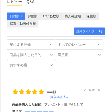
レビュー
Q&A
日付順 ↓
評価順
いいね数順
購入確認順
返信順
写真・動画付き順
詳細フィルター
2026-06-25
nae様
購入確認済み
商品を購入した目的:
プレゼント・贈り物として
満足度