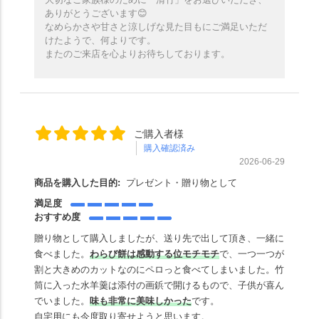
ありがとうございます😊
なめらかさや甘さと涼しげな見た目もにご満足いただ
けたようで、何よりです。
またのご来店を心よりお待ちしております。
ご購入者様
購入確認済み
2026-06-29
商品を購入した目的:
プレゼント・贈り物として
満足度
おすすめ度
贈り物として購入しましたが、送り先で出して頂き、一緒に
食べました。
わ
らび餅は感動する位モチモチ
で、一つ一つが
割と大きめのカットなのにペロっと食べてしまいました。竹
筒に入った水羊羹は添付の画鋲で開けるもので、子供が喜ん
でいました。
味も非常に美味しかった
です。
自宅用にも今度取り寄せようと思います。