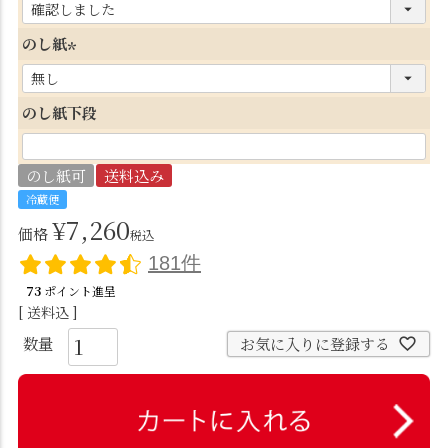
(
必
のし紙
須
(
)
必
のし紙下段
須
)
のし紙可
送料込み
冷蔵便
¥
7,260
価格
税込
181件
73
ポイント進呈
送料込
お気に入りに登録する