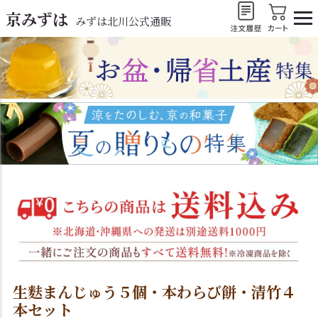
京みずは
みずは北川公式通販
生麩まんじゅう５個・本わらび餅・清竹４
本セット