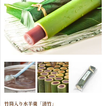
竹筒入り水羊羹「清竹」