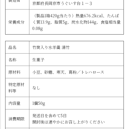
製造者
京都府長岡京市うぐいす台１－３
（製品1箱420g当たり）熱量676.2kcal、たんぱ
栄養成分
く質13.9g、脂質5g、炭水化物144g、食塩相当量
0.08g
品名
竹筒入り水羊羹 清竹
名称
生菓子
原材料
小豆、砂糖、寒天、葛粉／トレハロース
特定原材
なし
料等
内容量
1個50g
発送日を含めて5日
消費期限
開封後は速やかにお召し上がりください