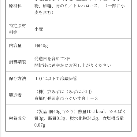
原材料
粉、砂糖、青のり／トレハロース、 （一部に小
麦を含む）
特定原材
小麦
料等
内容量
1個40g
発送日を含めて3日
消費期限
開封後は速やかにお召し上がりください
保存方法
１０℃以下で冷蔵保管
（株）京みずは（みずは北川）
製造者
京都府長岡京市うぐいす台１－３
（製品1個40g当たり）熱量115.1kcal、たんぱく
栄養成分
質3g、脂質0.3g、炭水化物24.2g、食塩相当量
0.07g