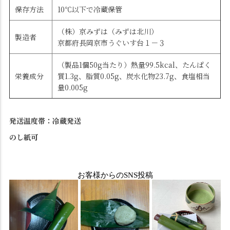
保存方法
10℃以下で冷蔵保管
（株）京みずは（みずは北川）
製造者
京都府長岡京市うぐいす台１－３
（製品1個50g当たり）熱量99.5kcal、たんぱく
栄養成分
質1.3g、脂質0.05g、炭水化物23.7g、食塩相当
量0.005g
発送温度帯：冷蔵発送
のし紙可
お客様からのSNS投稿