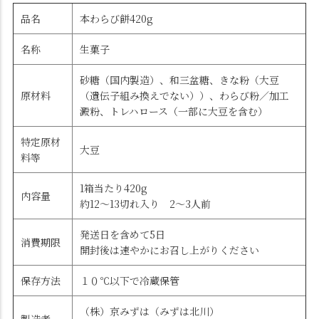
品名
本わらび餅420g
名称
生菓子
砂糖（国内製造）、和三盆糖、きな粉（大豆
原材料
（遺伝子組み換えでない））、わらび粉／加工
澱粉、トレハロース（一部に大豆を含む）
特定原材
大豆
料等
1箱当たり420g
内容量
約12～13切れ入り 2～3人前
発送日を含めて5日
消費期限
開封後は速やかにお召し上がりください
保存方法
１０℃以下で冷蔵保管
（株）京みずは（みずは北川）