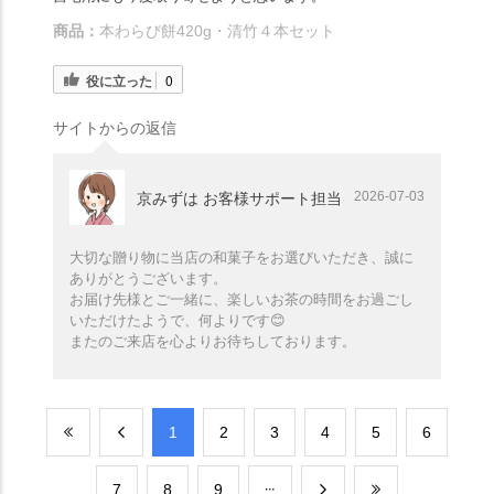
商品：
本わらび餅420g・清竹４本セット
役に立った
0
サイトからの返信
2026-07-03
京みずは お客様サポート担当
大切な贈り物に当店の和菓子をお選びいただき、誠に
ありがとうございます。
お届け先様とご一緒に、楽しいお茶の時間をお過ごし
いただけたようで、何よりです😊
またのご来店を心よりお待ちしております。
​1
​2
​3
​4
​5
​6
​7
​8
​9