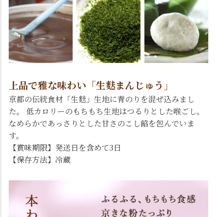
上品で雅な味わい「生麩まんじゅう」
京都の伝統食材「生麩」生地に青のりを混ぜ込みまし
た。 低カロリーのもちもち生地はつるりとした喉ごし。
なめらかであっさりとした甘さのこし餡を包んでいま
す。
【賞味期限】発送日を含めて3日
【保存方法】冷蔵