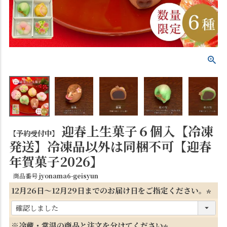
迎春上生菓子６個入【冷凍
【予約受付中】
発送】冷凍品以外は同梱不可【迎春
年賀菓子2026】
商品番号
jyonama6-geisyun
12月26日～12月29日までのお届け日をご指定ください。
(
必
※冷蔵・常温の商品と注文を分けてください