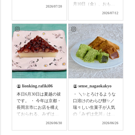
と思います。みなさん
月10日（金）、おもて
2026/07/20
はこの連休は楽しんで
なしタクシーの日高順
2026/07/12
いますか？ これからは
子さんの名ガイドで、
ものすごい暑さが続き
西山の魅力をぎゅっと
ますので、熱中症にな
詰め込んだ観光ガイド
らないようお互いに気
研修に行ってきまし
をつけましょう。 3連休
た！ 🎋スタートは「竹
まずは「みずは北川」
の径」。 頭上を覆う竹
の和菓子の紹介から。
のトンネルに一歩入る
（写真2枚目から） ・土
と、空気がすっと涼し
用餅（2個入） 暑気払
くなって、聞こえるの
い、厄払いとして夏の
は葉ずれの音だけ。嵐
土用入りにいただくと
山の竹林に絶対負けて
lionking.rafiki06
sense_nagaokakyo
いわれている土用餅。
ない美しさなのに、す
本日6月30日は夏越の祓
・ ＼✨とろけるような
今年の土用の入りは7/20
れ違うのは犬の散歩の
です。 ・ 今年は京都・
口溶けのわらび餅✨／
だそうです。連休最終
方くらい。この静け
長岡京市にお店を構え
瑞々しい生菓子が人気
日、時間のある人はぜ
さ、贅沢すぎません
ておられる、みずは北
の「みずは北川」は、
ひこの機会に食べてみ
か…？ここを独り占め
川さん
和菓子作りの要である
ては。 •わらび餅（京き
できるのが西山なんで
2026/06/30
2026/06/26
（@mizuha_kitagawa）
おいしい水を求めて、
なこ） •わらび餅（抹
す。 ⛩️続いて「大原野
の水無月を頂きまし
西山の地にたどり着き