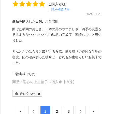
ご購入者様
購入確認済み
2024-01-21
商品を購入した目的:
ご自宅用
開けた瞬間の美しさ、日本の美のつつましさ、四季の風景を
見るようなひとつひとつの絵柄の完成度、素晴らしいと思い
ました、
きんとんのはらりとほどける食感、練り切りの絶妙な生地の
密度、餡の澄み切った後味と、どれもが素晴らしいお菓子で
した。
ご馳走様でした。
商品：
迎春の上生菓子６個入◆【冷凍】
役に立った
0
​1
​2
​3