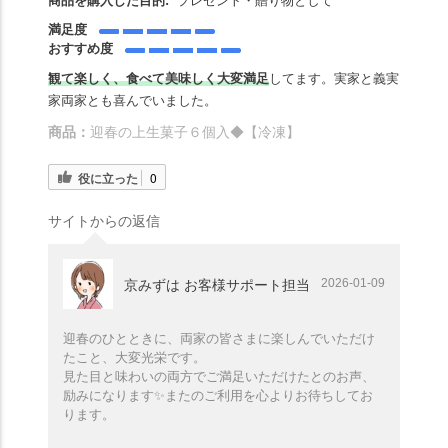
商品を購入した目的:
プレゼント・贈り物として
満足度
おすすめ度
観て楽しく、食べて美味しく大変満足
してます。実家と義実
家両家とも喜んでいました。
商品：
迎春の上生菓子６個入◆【冷凍】
役に立った
0
サイトからの返信
2026-01-09
京みずは お客様サポート担当
迎春のひとときに、両家の皆さまに楽しんでいただけ
たこと、大変光栄です。
見た目と味わいの両方でご満足いただけたとのお声、
励みになります✨️またのご利用を心よりお待ちしてお
ります。