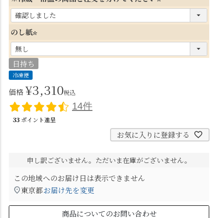
須
(
)
必
のし紙
須
(
)
必
日持ち
須
冷凍便
)
¥
3,310
価格
税込
14件
33
ポイント進呈
お気に入りに登録する
申し訳ございません。ただいま在庫がございません。
この地域へのお届け日は表示できません
東京都
お届け先を変更
商品についてのお問い合わせ