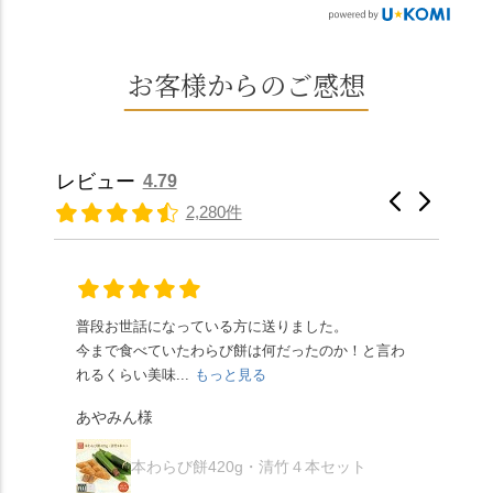
茶） 上記2点のわらび餅
神社」へ。 延暦3年
た。 ・ 大納言小豆は程
ました⛲️ 創業から30余
は、始めから一口サイ
（784年）、長岡京遷都
よい甘さで、ほっくり
年、自社の井戸の地下
ズになっているのです
とともに歩んできた"京
とした小豆の食感も美
水で作る和菓子は目に
お客様からのご感想
ぐにいただけます。 ち
春日"。鯉沢の池には白
味しかったです。うい
も麗しいものばかり👀
なみに、京きなこは通
いスイレンが咲き、神
ろう生地は歯応えもあ
「本わらび餅」は、も
常サイズ（250g）とビ
の使いの鹿がお出迎
りつつ滑らかで、こち
っちりした食感に深煎
ッグサイズ（420g）の2
え。紫式部が越前の雪
らもほんのりとした甘
りの香ばしい京きな粉
種類があります。 ※私
景色を見ながら想いを
レビュー
4.79
さだったため、とても
と和三盆の風味が広が
たちの間では、「みず
馳せた小塩山のふもと
2,280件
頂きやすかったです。
ります🥰 抹茶味もあ
はさんといえばわらび
に鎮座するお社です。
ありがたく、美味しく
り、こちらには宇治抹
餅がおすすめ」といわ
半日〜3日しか咲かない
頂きました。ご馳走様
茶を使用🍵 上質な渋み
れますが、ほんとうに
幻の「千眼桜」のお話
でした。 ・ 今年も変わ
の中に甘さを感じる大
納得です。種類は断ト
には一同うっとり。
らず湯島天満宮さんで
人の味わいです☺️ それ
ツに京きなこが人気で
「満開に出会えたら千
普段お世話になっている方に送りました。
夏の
茅の輪をくぐらせて頂
ぞれにきな粉、抹茶き
すが、私はどれも同じ
の願いが叶う」…来
今まで食べていたわらび餅は何だったのか！と言わ
た。
き、水無月にも出会え
な粉がついているの
くらい好きです。 ※京
春、絶対に狙います🌸
れるくらい美味...
もっと見る
あん
夏を迎えられることに
で、食べる直前にかけ
きなこはきなこ、抹茶
🍜お昼は「そば切りこ
が増.
感謝しています。あり
て召し上がれ💁‍♀️
あやみん様
は抹茶きなこが付いて
ごろ」さんで、のど越
がとうございます🙏 ・
************** みずは
秋様
ますが、追加でかけな
し最高のお蕎麦をつる
お皿は原稔さん
北川
くても十分おいしくい
り。器まで美しくて、
本わらび餅420g・清竹４本セット
（@hara_minoru）「角
（mizuha_kitagawa） 京
ただけます。 店内には
みんなの箸もカメラも