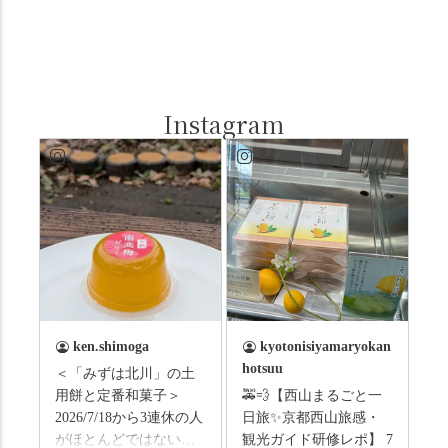
Instagram
ken.shimoga
kyotonisiyamaryokan
hotsuu
＜「みずは北川」の土
用餅と定番和菓子＞
🚕💨【西山まるごと一
2026/7/18から3連休の人
日旅✨京都西山旅感・
がほとんどではないか
観光ガイド研修レポ】 7