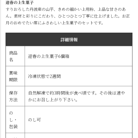
迎春の上生菓子
すりおろした丹波産の山芋、きめの細かい上用粉、上品な甘さのあ
ん。素材と彩りにこだわり、ひとつひとつ丁寧に仕上げました。お正
月のおめでたい席にふさわしい上生菓子のセットです。
詳細情報
商品
迎春の上生菓子6個箱
名
賞味
冷凍状態で2週間
期限
保存
自然解凍で約3時間後が食べ頃です。その後は速や
方法
かにお召し上がり下さい。
の
し・
のし可
包装