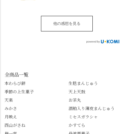
皿 金彩三島 千羽鶴」で
都府長岡京市うぐいす
別の食べ方でおいしく
止まりません📸 🌸午後
す。 ・ #みずは北川 #
台1-3 10:00～18:00 無休
いただける、わらび餅
は西行ゆかりの花の寺
水無月 #原稔 さん #和
（元日のみ休業）
のアレンジレシピのポ
「勝持寺」、石庭が見
菓子 #京都
**************
他の感想を見る
ップがあります。店員
事な石の寺「正法寺」
sense_nagaokakyo では
さんに一言お声かけて
へ。青もみじがきらき
「長岡京」や近郊のま
もらえれば、撮影許可
ら輝いて、秋の紅葉シ
ちの日常の魅力を発信
をいただけます。よか
ーズンへの期待が膨ら
しています📱 ぜひ皆さ
ったらぜひこちらも試
みます。 💠そしてクラ
んも「 #センス長岡京
してみてね。 ※発信は
イマックスは「善峯
」を付けて長岡京の素
今回控えさせていただ
寺」！ 境内に咲くあじ
敵な写真を投稿して下
きました。 •お茶丸 •天
さいはなんと8000株。
全商品一覧
さい😉 #長岡京スイー
上天鼓 •天楽 •完熟南紅
「もう終わってるか
ツ #みずは北川 #わらび
本わらび餅
生麩まんじゅう
梅ゼリー 上記4点も定番
な…」と半ば諦めてい
餅 #抹茶わらび餅
季節の上生菓子
天上天鼓
の和菓子。 完熟南紅梅
たら、上の方にはまだ
ゼリーは、現在1,500円
瑞々しい花がたくさん
天楽
お茶丸
以上購入すると1個プレ
残っていてくれました
みかさ
酒粕入り薄皮まんじゅう
ゼントのクーポン企画
✨ちょうどこの日から
月映え
ミセスガラシャ
を実施中。期限は
始まった「あじさい供
7/26（日）。但し、「み
養」で、池に浮かぶあ
西山がさね
かすてら
ずは北川」のアプリ会
じさいにも出会えるか
梅一爽
丹波栗童子