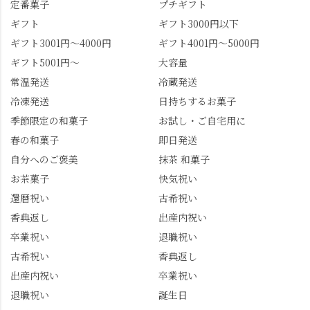
かったらぜひこの機会
景、もっと知られてほ
定番菓子
プチギフト
に食べてみてはいかが
しい！ 🍋締めは「みず
ギフト
ギフト3000円以下
でしょうか。 🍡みずは
は北川」さんへ。 いま
ギフト3001円～4000円
ギフト4001円～5000円
北川🍡 住所 長岡京市う
話題のレモンわらび餅
ギフト5001円～
大容量
ぐいす台1-3 TEL 075-
と、夏季限定・竹筒入
954-0400 営業時間 10:00
り水ようかん「清竹」
常温発送
冷蔵発送
～18:00 インスタ
を無事ゲットして、み
冷凍発送
日持ちするお菓子
@mizuha_kitagawa #セン
んな大満足の笑顔😋 さ
季節限定の和菓子
お試し・ご自宅用に
ス長岡京 #SENSE長岡
らに日高さんから、な
春の和菓子
即日発送
京公式アンバサダー #み
かの邸の珈琲パックと
ずは北川 私のアカウン
小倉山荘のお菓子のサ
自分へのご褒美
抹茶 和菓子
トは、地元のおすすめ
プライズプレゼントま
お茶菓子
快気祝い
グルメをメインに発
で🎁最後の最後まで"お
還暦祝い
古希祝い
信。お店選びの参考な
もてなし"の心を教えて
どにご利用いただける
いただきました。 プロ
香典返し
出産内祝い
と嬉しいです。 長岡京
ドライバーならではの
卒業祝い
退職祝い
市のお店や観光地など
ルート取り、駐車場事
古希祝い
香典返し
の情報を詳しく知りた
情、お客様を飽きさせ
出産内祝い
卒業祝い
い人は、下記アカウン
ない語り口…。楽しみ
トもあわせてチェック
ながら学びっぱなしの
退職祝い
誕生日
またはフォローして
一日。この経験を西山