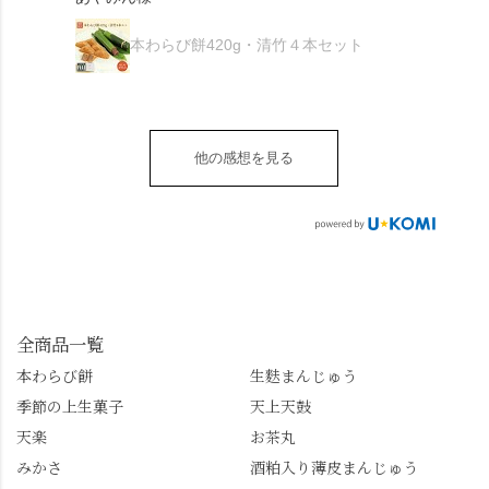
がとうございます🙏 ・
************** みずは
秋様
ますが、追加でかけな
し最高のお蕎麦をつる
お皿は原稔さん
北川
くても十分おいしくい
り。器まで美しくて、
本わらび餅420g・清竹４本セット
（@hara_minoru）「角
（mizuha_kitagawa） 京
ただけます。 店内には
みんなの箸もカメラも
皿 金彩三島 千羽鶴」で
都府長岡京市うぐいす
別の食べ方でおいしく
止まりません📸 🌸午後
す。 ・ #みずは北川 #
台1-3 10:00～18:00 無休
いただける、わらび餅
は西行ゆかりの花の寺
水無月 #原稔 さん #和
（元日のみ休業）
のアレンジレシピのポ
「勝持寺」、石庭が見
菓子 #京都
**************
他の感想を見る
ップがあります。店員
事な石の寺「正法寺」
sense_nagaokakyo では
さんに一言お声かけて
へ。青もみじがきらき
「長岡京」や近郊のま
もらえれば、撮影許可
ら輝いて、秋の紅葉シ
ちの日常の魅力を発信
をいただけます。よか
ーズンへの期待が膨ら
しています📱 ぜひ皆さ
ったらぜひこちらも試
みます。 💠そしてクラ
んも「 #センス長岡京
してみてね。 ※発信は
イマックスは「善峯
」を付けて長岡京の素
今回控えさせていただ
寺」！ 境内に咲くあじ
敵な写真を投稿して下
きました。 •お茶丸 •天
さいはなんと8000株。
全商品一覧
さい😉 #長岡京スイー
上天鼓 •天楽 •完熟南紅
「もう終わってるか
ツ #みずは北川 #わらび
本わらび餅
生麩まんじゅう
梅ゼリー 上記4点も定番
な…」と半ば諦めてい
餅 #抹茶わらび餅
季節の上生菓子
天上天鼓
の和菓子。 完熟南紅梅
たら、上の方にはまだ
ゼリーは、現在1,500円
瑞々しい花がたくさん
天楽
お茶丸
以上購入すると1個プレ
残っていてくれました
みかさ
酒粕入り薄皮まんじゅう
ゼントのクーポン企画
✨ちょうどこの日から