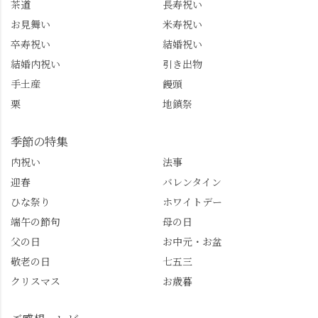
茶道
長寿祝い
ね。 センス長岡京
のガイド活動にしっか
お見舞い
米寿祝い
@sense_nagaokakyo 長岡
り活かしていきます💪
卒寿祝い
結婚祝い
京市観光協会
西山、ほんまにええと
@nagaokakyo_tourism ふ
こです。次はあなたを
結婚内祝い
引き出物
るふる長岡京
ご案内させてください
手土産
饅頭
@furufuru_nagaokakyo
🚕✨ #京都西山旅感 #京
栗
地鎮祭
まいぷれ乙訓
都西山 #おもてなしタク
@mypl_otokuni ※今も
シー #観光ガイド研修 #
物価の値上がりが激し
竹の径 #大原野神社 #京
季節の特集
くなっているので、値
春日 #千眼桜 #そば切り
内祝い
法事
段の記載はしばらく止
こごろ #勝持寺 #正法寺
迎春
バレンタイン
めます。
#善峯寺 #あじさい #あ
じさい供養 #遊龍の松 #
ひな祭り
ホワイトデー
桂昌院 #玉の輿 #みずは
端午の節句
母の日
北川 #レモンわらび餅 #
父の日
お中元・お盆
清竹 #なかの邸 #小倉山
敬老の日
七五三
荘 #京都観光 #西京区 #
大原野
クリスマス
お歳暮