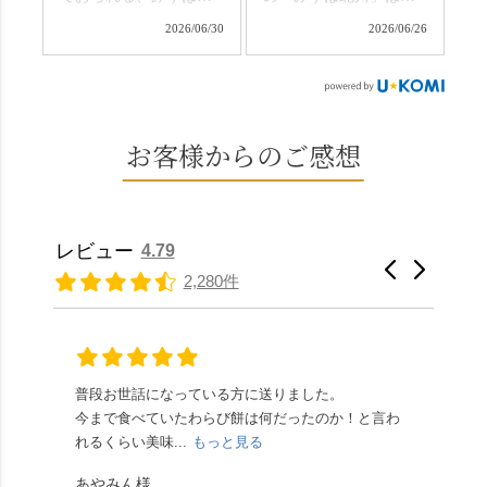
ひこの機会に食べてみ
か…？ここを独り占め
川さん
和菓子作りの要である
ては。 •わらび餅（京き
できるのが西山なんで
2026/06/30
2026/06/26
（@mizuha_kitagawa）
おいしい水を求めて、
なこ） •わらび餅（抹
す。 ⛩️続いて「大原野
の水無月を頂きまし
西山の地にたどり着き
茶） 上記2点のわらび餅
神社」へ。 延暦3年
た。 ・ 大納言小豆は程
ました⛲️ 創業から30余
は、始めから一口サイ
（784年）、長岡京遷都
よい甘さで、ほっくり
年、自社の井戸の地下
ズになっているのです
とともに歩んできた"京
とした小豆の食感も美
水で作る和菓子は目に
お客様からのご感想
ぐにいただけます。 ち
春日"。鯉沢の池には白
味しかったです。うい
も麗しいものばかり👀
なみに、京きなこは通
いスイレンが咲き、神
ろう生地は歯応えもあ
「本わらび餅」は、も
常サイズ（250g）とビ
の使いの鹿がお出迎
りつつ滑らかで、こち
っちりした食感に深煎
ッグサイズ（420g）の2
え。紫式部が越前の雪
らもほんのりとした甘
りの香ばしい京きな粉
種類があります。 ※私
景色を見ながら想いを
レビュー
4.79
さだったため、とても
と和三盆の風味が広が
たちの間では、「みず
馳せた小塩山のふもと
2,280件
頂きやすかったです。
ります🥰 抹茶味もあ
はさんといえばわらび
に鎮座するお社です。
ありがたく、美味しく
り、こちらには宇治抹
餅がおすすめ」といわ
半日〜3日しか咲かない
頂きました。ご馳走様
茶を使用🍵 上質な渋み
れますが、ほんとうに
幻の「千眼桜」のお話
でした。 ・ 今年も変わ
の中に甘さを感じる大
納得です。種類は断ト
には一同うっとり。
らず湯島天満宮さんで
人の味わいです☺️ それ
ツに京きなこが人気で
「満開に出会えたら千
普段お世話になっている方に送りました。
夏の
茅の輪をくぐらせて頂
ぞれにきな粉、抹茶き
すが、私はどれも同じ
の願いが叶う」…来
今まで食べていたわらび餅は何だったのか！と言わ
た。
き、水無月にも出会え
な粉がついているの
くらい好きです。 ※京
春、絶対に狙います🌸
れるくらい美味...
もっと見る
あん
夏を迎えられることに
で、食べる直前にかけ
きなこはきなこ、抹茶
🍜お昼は「そば切りこ
が増.
感謝しています。あり
て召し上がれ💁‍♀️
あやみん様
は抹茶きなこが付いて
ごろ」さんで、のど越