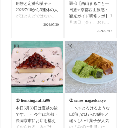
用餅と定番和菓子＞
🚕💨【西山まるごと一
2026/7/18から3連休の人
日旅✨京都西山旅感・
がほとんどではないか
観光ガイド研修レポ】 7
と思います。みなさん
月10日（金）、おもて
2026/07/20
はこの連休は楽しんで
なしタクシーの日高順
2026/07/12
いますか？ これからは
子さんの名ガイドで、
ものすごい暑さが続き
西山の魅力をぎゅっと
ますので、熱中症にな
詰め込んだ観光ガイド
らないようお互いに気
研修に行ってきまし
をつけましょう。 3連休
た！ 🎋スタートは「竹
まずは「みずは北川」
の径」。 頭上を覆う竹
の和菓子の紹介から。
のトンネルに一歩入る
（写真2枚目から） ・土
と、空気がすっと涼し
用餅（2個入） 暑気払
くなって、聞こえるの
い、厄払いとして夏の
は葉ずれの音だけ。嵐
土用入りにいただくと
山の竹林に絶対負けて
lionking.rafiki06
sense_nagaokakyo
いわれている土用餅。
ない美しさなのに、す
本日6月30日は夏越の祓
・ ＼✨とろけるような
今年の土用の入りは7/20
れ違うのは犬の散歩の
です。 ・ 今年は京都・
口溶けのわらび餅✨／
だそうです。連休最終
方くらい。この静け
長岡京市にお店を構え
瑞々しい生菓子が人気
日、時間のある人はぜ
さ、贅沢すぎません
ておられる、みずは北
の「みずは北川」は、