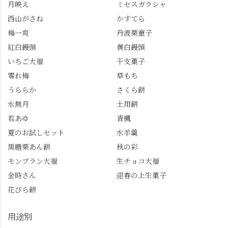
月映え
ミセスガラシャ
を実施中。期限は
始まった「あじさい供
7/26（日）。但し、「み
養」で、池に浮かぶあ
西山がさね
かすてら
ずは北川」のアプリ会
じさいにも出会えるか
梅一爽
丹波栗童子
員登録が必要です。 ※
も…という素敵なお話
紅白饅頭
黄白饅頭
ゼリーは生の写真を撮
も。 天然記念物の「遊
いちご大福
干支菓子
りたかったのですが、
龍の松」は、地を這う
崩れてしまいました。
ように伸びる主幹がま
零れ梅
草もち
「みずは北川」のアプ
るで龍が遊ぶように見
うららか
さくら餅
リ会員の登録はほんと
える迫力！そして桂昌
水無月
土用餅
うにおすすめ。ポイン
院お手植えと伝わる樹
若あゆ
青楓
トもすぐに貯まります
齢300年超のしだれ
し、いろんな特典もあ
桜。"玉の輿"の語源に
夏のお試しセット
水羊羹
ります。まだ会員登録
なったお玉さん＝桂昌
黒糖栗あん餅
秋の彩
していない人はぜひこ
院と徳川綱吉の、教科
モンブラン大福
生チョコ大福
の機会に会員登録もし
書がひっくり返るよう
てみてね。 みなさんは
な再評価のお話まで聞
金時さん
迎春の上生菓子
この中で気になったも
けて、もう頭も心も満
花びら餅
のはありましたか？ど
腹です。振り返れば京
れも食べてほしいおす
都盆地が一望…!西から
用途別
すめ品ばかりです。よ
京都を見渡せるこの絶