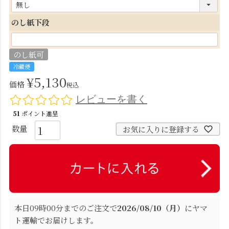
(
必
のし紙下段
須
)
のし紙可
冷蔵便
¥
5,130
価格
税込
レビューを書く
51
ポイント進呈
お気に入りに登録する
本日
09時00分
までのご注文で
2026/08/10（月）
に
ヤマ
ト運輸
でお届けします。