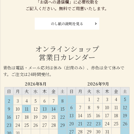
「お店への通信欄」に必要枚数を
ご記入ください。無料でご用意いたします。
のし紙の説明を見る
オンラインショップ
営業日カレンダー
青色は電話・メール応対は休み（出荷のみ）、赤色は全て休みで
す。ご注文は24時間受付。
2026年8月
2026年9月
日
月
火
水
木
金
土
日
月
火
水
木
金
土
1
2
3
4
5
2
3
4
5
6
7
8
6
7
8
9
10
11
12
9
10
11
12
13
14
15
13
14
15
16
17
18
19
16
17
18
19
20
21
22
20
21
22
23
24
25
26
23
24
25
26
27
28
29
27
28
29
30
31
30
31