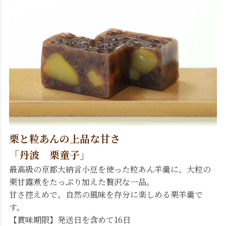
栗と粒あんの上品な甘さ
「丹波 栗童子」
最高級の京都大納言小豆を使った粒あん羊羹に、大粒の
栗甘露煮をたっぷり加えた贅沢な一品。
甘さ控えめで、自然の風味を存分に楽しめる栗羊羹で
す。
【賞味期限】発送日を含めて16日