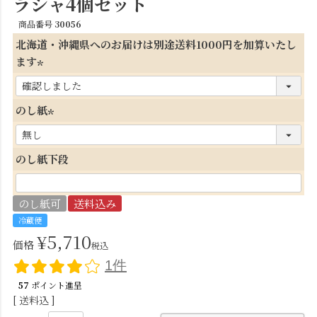
ラシャ4個セット
商品番号
30056
北海道・沖縄県へのお届けは別途送料1000円を加算いたし
ます
(
必
のし紙
須
(
)
必
のし紙下段
須
)
のし紙可
送料込み
冷蔵便
¥
5,710
価格
税込
1件
57
ポイント進呈
送料込