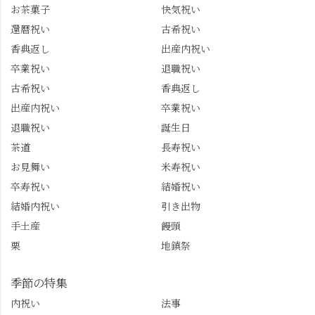
トは、地元のおすすめ
プライズプレゼントま
お茶菓子
快気祝い
グルメをメインに発
で🎁最後の最後まで"お
還暦祝い
古希祝い
信。お店選びの参考な
もてなし"の心を教えて
どにご利用いただける
いただきました。 プロ
香典返し
出産内祝い
と嬉しいです。 長岡京
ドライバーならではの
卒業祝い
退職祝い
市のお店や観光地など
ルート取り、駐車場事
古希祝い
香典返し
の情報を詳しく知りた
情、お客様を飽きさせ
出産内祝い
卒業祝い
い人は、下記アカウン
ない語り口…。楽しみ
トもあわせてチェック
ながら学びっぱなしの
退職祝い
誕生日
またはフォローして
一日。この経験を西山
茶道
長寿祝い
ね。 センス長岡京
のガイド活動にしっか
お見舞い
米寿祝い
@sense_nagaokakyo 長岡
り活かしていきます💪
卒寿祝い
結婚祝い
京市観光協会
西山、ほんまにええと
@nagaokakyo_tourism ふ
こです。次はあなたを
結婚内祝い
引き出物
るふる長岡京
ご案内させてください
手土産
饅頭
@furufuru_nagaokakyo
🚕✨ #京都西山旅感 #京
栗
地鎮祭
まいぷれ乙訓
都西山 #おもてなしタク
@mypl_otokuni ※今も
シー #観光ガイド研修 #
物価の値上がりが激し
竹の径 #大原野神社 #京
季節の特集
くなっているので、値
春日 #千眼桜 #そば切り
内祝い
法事
段の記載はしばらく止
こごろ #勝持寺 #正法寺