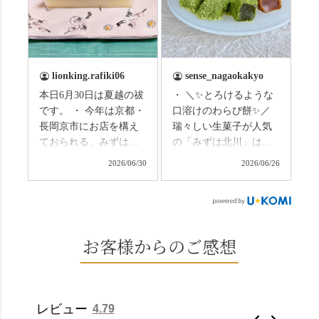
の和菓子の紹介から。
のトンネルに一歩入る
（写真2枚目から） ・土
と、空気がすっと涼し
用餅（2個入） 暑気払
くなって、聞こえるの
い、厄払いとして夏の
は葉ずれの音だけ。嵐
土用入りにいただくと
山の竹林に絶対負けて
lionking.rafiki06
sense_nagaokakyo
いわれている土用餅。
ない美しさなのに、す
本日6月30日は夏越の祓
・ ＼✨とろけるような
今年の土用の入りは7/20
れ違うのは犬の散歩の
です。 ・ 今年は京都・
口溶けのわらび餅✨／
だそうです。連休最終
方くらい。この静け
長岡京市にお店を構え
瑞々しい生菓子が人気
日、時間のある人はぜ
さ、贅沢すぎません
ておられる、みずは北
の「みずは北川」は、
ひこの機会に食べてみ
か…？ここを独り占め
川さん
和菓子作りの要である
ては。 •わらび餅（京き
できるのが西山なんで
2026/06/30
2026/06/26
（@mizuha_kitagawa）
おいしい水を求めて、
なこ） •わらび餅（抹
す。 ⛩️続いて「大原野
の水無月を頂きまし
西山の地にたどり着き
茶） 上記2点のわらび餅
神社」へ。 延暦3年
た。 ・ 大納言小豆は程
ました⛲️ 創業から30余
は、始めから一口サイ
（784年）、長岡京遷都
よい甘さで、ほっくり
年、自社の井戸の地下
ズになっているのです
とともに歩んできた"京
とした小豆の食感も美
水で作る和菓子は目に
お客様からのご感想
ぐにいただけます。 ち
春日"。鯉沢の池には白
味しかったです。うい
も麗しいものばかり👀
なみに、京きなこは通
いスイレンが咲き、神
ろう生地は歯応えもあ
「本わらび餅」は、も
常サイズ（250g）とビ
の使いの鹿がお出迎
りつつ滑らかで、こち
っちりした食感に深煎
ッグサイズ（420g）の2
え。紫式部が越前の雪
らもほんのりとした甘
りの香ばしい京きな粉
種類があります。 ※私
景色を見ながら想いを
レビュー
4.79
さだったため、とても
と和三盆の風味が広が