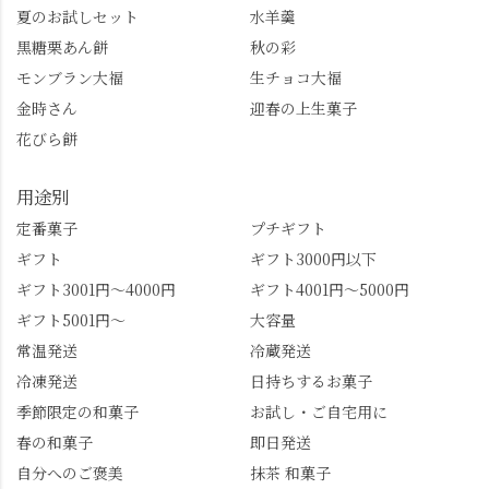
し、いろんな特典もあ
桜。"玉の輿"の語源に
夏のお試しセット
水羊羹
ります。まだ会員登録
なったお玉さん＝桂昌
黒糖栗あん餅
秋の彩
していない人はぜひこ
院と徳川綱吉の、教科
モンブラン大福
生チョコ大福
の機会に会員登録もし
書がひっくり返るよう
てみてね。 みなさんは
な再評価のお話まで聞
金時さん
迎春の上生菓子
この中で気になったも
けて、もう頭も心も満
花びら餅
のはありましたか？ど
腹です。振り返れば京
れも食べてほしいおす
都盆地が一望…!西から
用途別
すめ品ばかりです。よ
京都を見渡せるこの絶
かったらぜひこの機会
景、もっと知られてほ
定番菓子
プチギフト
に食べてみてはいかが
しい！ 🍋締めは「みず
ギフト
ギフト3000円以下
でしょうか。 🍡みずは
は北川」さんへ。 いま
ギフト3001円～4000円
ギフト4001円～5000円
北川🍡 住所 長岡京市う
話題のレモンわらび餅
ギフト5001円～
大容量
ぐいす台1-3 TEL 075-
と、夏季限定・竹筒入
954-0400 営業時間 10:00
り水ようかん「清竹」
常温発送
冷蔵発送
～18:00 インスタ
を無事ゲットして、み
冷凍発送
日持ちするお菓子
@mizuha_kitagawa #セン
んな大満足の笑顔😋 さ
季節限定の和菓子
お試し・ご自宅用に
ス長岡京 #SENSE長岡
らに日高さんから、な
春の和菓子
即日発送
京公式アンバサダー #み
かの邸の珈琲パックと
ずは北川 私のアカウン
小倉山荘のお菓子のサ
自分へのご褒美
抹茶 和菓子