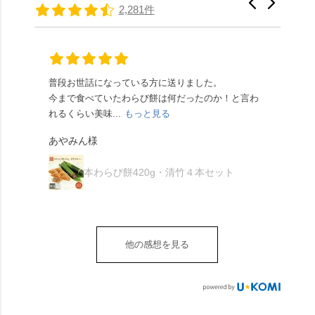
たちの間では、「みず
馳せた小塩山のふもと
2,281件
頂きやすかったです。
ります🥰 抹茶味もあ
はさんといえばわらび
に鎮座するお社です。
ありがたく、美味しく
り、こちらには宇治抹
餅がおすすめ」といわ
半日〜3日しか咲かない
頂きました。ご馳走様
茶を使用🍵 上質な渋み
れますが、ほんとうに
幻の「千眼桜」のお話
でした。 ・ 今年も変わ
の中に甘さを感じる大
納得です。種類は断ト
には一同うっとり。
らず湯島天満宮さんで
人の味わいです☺️ それ
ツに京きなこが人気で
「満開に出会えたら千
普段お世話になっている方に送りました。
夏の
茅の輪をくぐらせて頂
ぞれにきな粉、抹茶き
すが、私はどれも同じ
の願いが叶う」…来
今まで食べていたわらび餅は何だったのか！と言わ
た。
き、水無月にも出会え
な粉がついているの
くらい好きです。 ※京
春、絶対に狙います🌸
れるくらい美味...
もっと見る
あん
夏を迎えられることに
で、食べる直前にかけ
きなこはきなこ、抹茶
🍜お昼は「そば切りこ
が増.
感謝しています。あり
て召し上がれ💁‍♀️
あやみん様
は抹茶きなこが付いて
ごろ」さんで、のど越
がとうございます🙏 ・
************** みずは
秋様
ますが、追加でかけな
し最高のお蕎麦をつる
お皿は原稔さん
北川
くても十分おいしくい
り。器まで美しくて、
本わらび餅420g・清竹４本セット
（@hara_minoru）「角
（mizuha_kitagawa） 京
ただけます。 店内には
みんなの箸もカメラも
皿 金彩三島 千羽鶴」で
都府長岡京市うぐいす
別の食べ方でおいしく
止まりません📸 🌸午後
す。 ・ #みずは北川 #
台1-3 10:00～18:00 無休
いただける、わらび餅
は西行ゆかりの花の寺
水無月 #原稔 さん #和
（元日のみ休業）
のアレンジレシピのポ
「勝持寺」、石庭が見
菓子 #京都
**************
他の感想を見る
ップがあります。店員
事な石の寺「正法寺」
sense_nagaokakyo では
さんに一言お声かけて
へ。青もみじがきらき
「長岡京」や近郊のま
もらえれば、撮影許可
ら輝いて、秋の紅葉シ
ちの日常の魅力を発信
をいただけます。よか
ーズンへの期待が膨ら
しています📱 ぜひ皆さ
ったらぜひこちらも試
みます。 💠そしてクラ