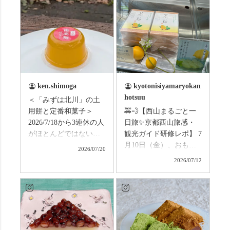
ken.shimoga
kyotonisiyamaryokan
hotsuu
＜「みずは北川」の土
用餅と定番和菓子＞
🚕💨【西山まるごと一
2026/7/18から3連休の人
日旅✨京都西山旅感・
がほとんどではないか
観光ガイド研修レポ】 7
と思います。みなさん
月10日（金）、おもて
2026/07/20
はこの連休は楽しんで
なしタクシーの日高順
2026/07/12
いますか？ これからは
子さんの名ガイドで、
ものすごい暑さが続き
西山の魅力をぎゅっと
ますので、熱中症にな
詰め込んだ観光ガイド
らないようお互いに気
研修に行ってきまし
をつけましょう。 3連休
た！ 🎋スタートは「竹
まずは「みずは北川」
の径」。 頭上を覆う竹