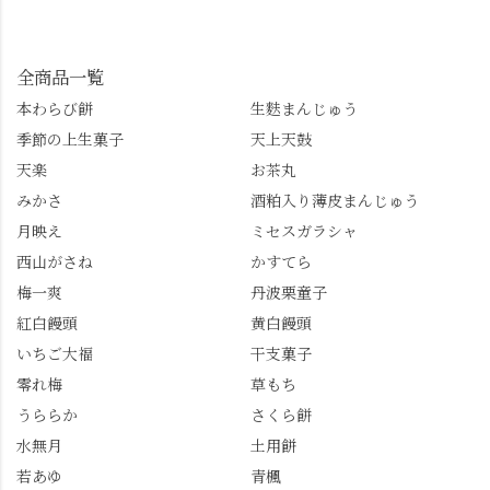
んも「 #センス長岡京
してみてね。 ※発信は
イマックスは「善峯
」を付けて長岡京の素
今回控えさせていただ
寺」！ 境内に咲くあじ
敵な写真を投稿して下
きました。 •お茶丸 •天
さいはなんと8000株。
全商品一覧
さい😉 #長岡京スイー
上天鼓 •天楽 •完熟南紅
「もう終わってるか
ツ #みずは北川 #わらび
本わらび餅
生麩まんじゅう
梅ゼリー 上記4点も定番
な…」と半ば諦めてい
餅 #抹茶わらび餅
季節の上生菓子
天上天鼓
の和菓子。 完熟南紅梅
たら、上の方にはまだ
ゼリーは、現在1,500円
瑞々しい花がたくさん
天楽
お茶丸
以上購入すると1個プレ
残っていてくれました
みかさ
酒粕入り薄皮まんじゅう
ゼントのクーポン企画
✨ちょうどこの日から
月映え
ミセスガラシャ
を実施中。期限は
始まった「あじさい供
7/26（日）。但し、「み
養」で、池に浮かぶあ
西山がさね
かすてら
ずは北川」のアプリ会
じさいにも出会えるか
梅一爽
丹波栗童子
員登録が必要です。 ※
も…という素敵なお話
紅白饅頭
黄白饅頭
ゼリーは生の写真を撮
も。 天然記念物の「遊
いちご大福
干支菓子
りたかったのですが、
龍の松」は、地を這う
崩れてしまいました。
ように伸びる主幹がま
零れ梅
草もち
「みずは北川」のアプ
るで龍が遊ぶように見
うららか
さくら餅
リ会員の登録はほんと
える迫力！そして桂昌
水無月
土用餅
うにおすすめ。ポイン
院お手植えと伝わる樹
若あゆ
青楓
トもすぐに貯まります
齢300年超のしだれ