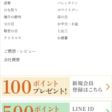
迎春
バレンタイン
めます。
#善峯寺 #あじさい #あ
じさい供養 #遊龍の松 #
ひな祭り
ホワイトデー
桂昌院 #玉の輿 #みずは
端午の節句
母の日
北川 #レモンわらび餅 #
父の日
お中元・お盆
清竹 #なかの邸 #小倉山
敬老の日
七五三
荘 #京都観光 #西京区 #
大原野
クリスマス
お歳暮
ご感想・レビュー
会社概要