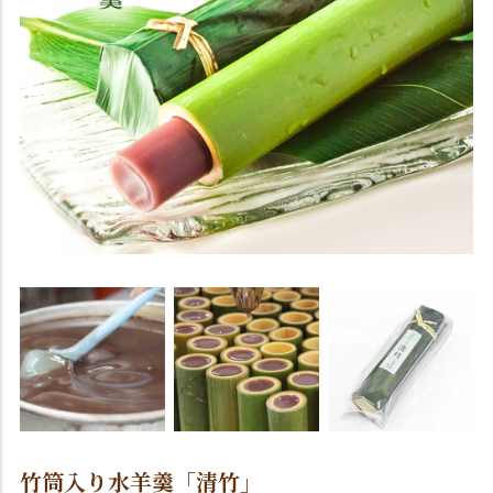
竹筒入り水羊羹「清竹」