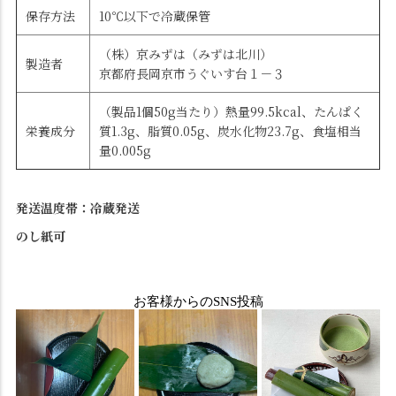
保存方法
10℃以下で冷蔵保管
（株）京みずは（みずは北川）
製造者
京都府長岡京市うぐいす台１－３
（製品1個50g当たり）熱量99.5kcal、たんぱく
栄養成分
質1.3g、脂質0.05g、炭水化物23.7g、食塩相当
量0.005g
発送温度帯：冷蔵発送
のし紙可
お客様からのSNS投稿