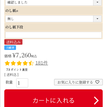
(
必
のし紙
須
(
)
必
のし紙下段
須
)
送料込み
冷蔵便
¥
7,260
価格
税込
181件
73
ポイント進呈
送料込
お気に入りに登録する