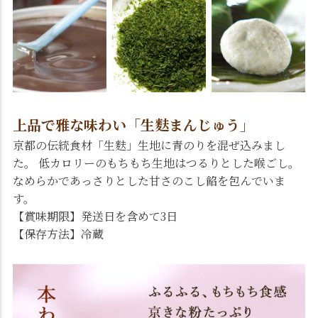
上品で雅な味わい「生麩まんじゅう」
京都の伝統食材「生麩」生地に青のりを混ぜ込みまし
た。 低カロリーのもちもち生地はつるりとした喉ごし。
なめらかであっさりとした甘さのこし餡を包んでいま
す。
【賞味期限】発送日を含めて3日
【保存方法】冷蔵