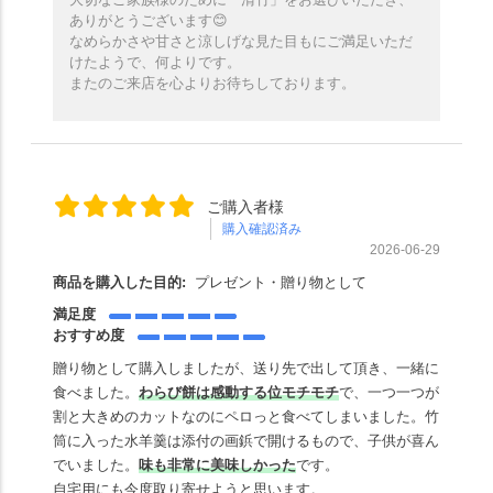
ありがとうございます😊
なめらかさや甘さと涼しげな見た目もにご満足いただ
けたようで、何よりです。
またのご来店を心よりお待ちしております。
ご購入者様
購入確認済み
2026-06-29
商品を購入した目的:
プレゼント・贈り物として
満足度
おすすめ度
贈り物として購入しましたが、送り先で出して頂き、一緒に
食べました。
わ
らび餅は感動する位モチモチ
で、一つ一つが
割と大きめのカットなのにペロっと食べてしまいました。竹
筒に入った水羊羹は添付の画鋲で開けるもので、子供が喜ん
でいました。
味も非常に美味しかった
です。
自宅用にも今度取り寄せようと思います。