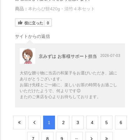
商品：
本わらび餅420g・清竹４本セット
役に立った
0
サイトからの返信
2026-07-03
京みずは お客様サポート担当
大切な贈り物に当店の和菓子をお選びいただき、誠に
ありがとうございます。
お届け先様とご一緒に、楽しいお茶の時間をお過ごし
いただけたようで、何よりです😊
またのご来店を心よりお待ちしております。
​1
​2
​3
​4
​5
​6
​7
​8
​9