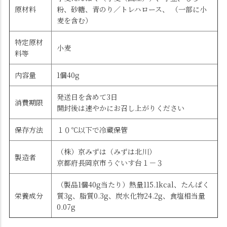
原材料
粉、砂糖、青のり／トレハロース、 （一部に小
麦を含む）
特定原材
小麦
料等
内容量
1個40g
発送日を含めて3日
消費期限
開封後は速やかにお召し上がりください
保存方法
１０℃以下で冷蔵保管
（株）京みずは（みずは北川）
製造者
京都府長岡京市うぐいす台１－３
（製品1個40g当たり）熱量115.1kcal、たんぱく
栄養成分
質3g、脂質0.3g、炭水化物24.2g、食塩相当量
0.07g