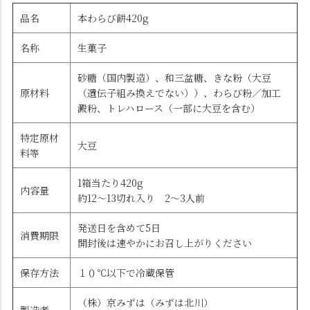
品名
本わらび餅420g
名称
生菓子
砂糖（国内製造）、和三盆糖、きな粉（大豆
原材料
（遺伝子組み換えでない））、わらび粉／加工
澱粉、トレハロース（一部に大豆を含む）
特定原材
大豆
料等
1箱当たり420g
内容量
約12～13切れ入り 2～3人前
発送日を含めて5日
消費期限
開封後は速やかにお召し上がりください
保存方法
１０℃以下で冷蔵保管
（株）京みずは（みずは北川）