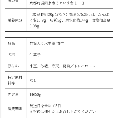
製造者
京都府長岡京市うぐいす台１－３
（製品1箱420g当たり）熱量676.2kcal、たんぱ
栄養成分
く質13.9g、脂質5g、炭水化物144g、食塩相当量
0.08g
品名
竹筒入り水羊羹 清竹
名称
生菓子
原材料
小豆、砂糖、寒天、葛粉／トレハロース
特定原材
なし
料等
内容量
1個50g
発送日を含めて5日
消費期限
開封後は速やかにお召し上がりください