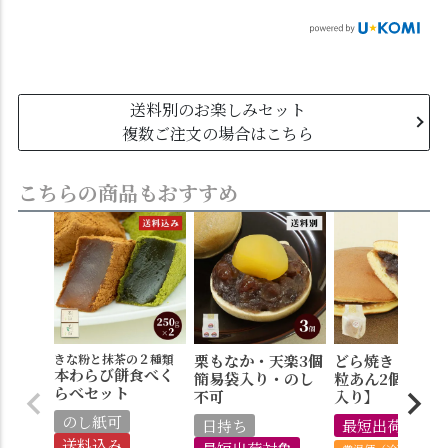
送料別のお楽しみセット
複数ご注文の場合はこちら
こちらの商品もおすすめ
きな粉と抹茶の２種類
栗もなか・天楽3個
どら焼き・みか
本わらび餅食べく
簡易袋入り・のし
粒あん2個【簡
らべセット
不可
入り】
のし紙可
日持ち
最短出荷対象
送料込み