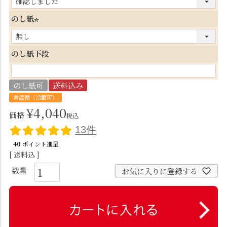
必
のし紙
須
(
)
必
のし紙下段
須
)
のし紙可
送料込み
常温便（冷蔵可）
¥
4,040
価格
税込
13件
40
ポイント進呈
送料込
お気に入りに登録する