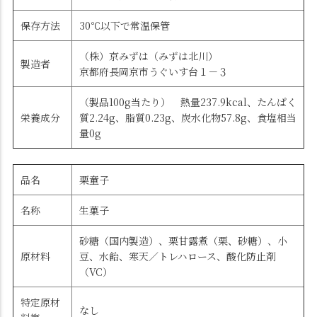
保存方法
30℃以下で常温保管
（株）京みずは（みずは北川）
製造者
京都府長岡京市うぐいす台１－３
（製品100g当たり） 熱量237.9kcal、たんぱく
栄養成分
質2.24g、脂質0.23g、炭水化物57.8g、食塩相当
量0g
品名
栗童子
名称
生菓子
砂糖（国内製造）、栗甘露煮（栗、砂糖）、小
原材料
豆、水飴、寒天／トレハロース、酸化防止剤
（VC）
特定原材
なし