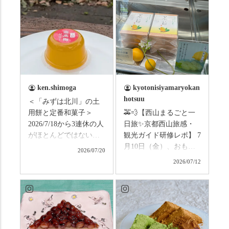
ken.shimoga
kyotonisiyamaryokan
hotsuu
＜「みずは北川」の土
用餅と定番和菓子＞
🚕💨【西山まるごと一
2026/7/18から3連休の人
日旅✨京都西山旅感・
がほとんどではないか
観光ガイド研修レポ】 7
と思います。みなさん
月10日（金）、おもて
2026/07/20
はこの連休は楽しんで
なしタクシーの日高順
2026/07/12
いますか？ これからは
子さんの名ガイドで、
ものすごい暑さが続き
西山の魅力をぎゅっと
ますので、熱中症にな
詰め込んだ観光ガイド
らないようお互いに気
研修に行ってきまし
をつけましょう。 3連休
た！ 🎋スタートは「竹
まずは「みずは北川」
の径」。 頭上を覆う竹