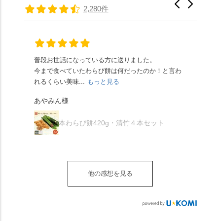
たちの間では、「みず
馳せた小塩山のふもと
2,280件
頂きやすかったです。
ります🥰 抹茶味もあ
はさんといえばわらび
に鎮座するお社です。
ありがたく、美味しく
り、こちらには宇治抹
餅がおすすめ」といわ
半日〜3日しか咲かない
頂きました。ご馳走様
茶を使用🍵 上質な渋み
れますが、ほんとうに
幻の「千眼桜」のお話
でした。 ・ 今年も変わ
の中に甘さを感じる大
納得です。種類は断ト
には一同うっとり。
らず湯島天満宮さんで
人の味わいです☺️ それ
ツに京きなこが人気で
「満開に出会えたら千
普段お世話になっている方に送りました。
夏の
茅の輪をくぐらせて頂
ぞれにきな粉、抹茶き
すが、私はどれも同じ
の願いが叶う」…来
今まで食べていたわらび餅は何だったのか！と言わ
た。
き、水無月にも出会え
な粉がついているの
くらい好きです。 ※京
春、絶対に狙います🌸
れるくらい美味...
もっと見る
あん
夏を迎えられることに
で、食べる直前にかけ
きなこはきなこ、抹茶
🍜お昼は「そば切りこ
が増.
感謝しています。あり
て召し上がれ💁‍♀️
あやみん様
は抹茶きなこが付いて
ごろ」さんで、のど越
がとうございます🙏 ・
************** みずは
秋様
ますが、追加でかけな
し最高のお蕎麦をつる
お皿は原稔さん
北川
くても十分おいしくい
り。器まで美しくて、
本わらび餅420g・清竹４本セット
（@hara_minoru）「角
（mizuha_kitagawa） 京
ただけます。 店内には
みんなの箸もカメラも
皿 金彩三島 千羽鶴」で
都府長岡京市うぐいす
別の食べ方でおいしく
止まりません📸 🌸午後
す。 ・ #みずは北川 #
台1-3 10:00～18:00 無休
いただける、わらび餅
は西行ゆかりの花の寺
水無月 #原稔 さん #和
（元日のみ休業）
のアレンジレシピのポ
「勝持寺」、石庭が見
菓子 #京都
**************
他の感想を見る
ップがあります。店員
事な石の寺「正法寺」
sense_nagaokakyo では
さんに一言お声かけて
へ。青もみじがきらき
「長岡京」や近郊のま
もらえれば、撮影許可
ら輝いて、秋の紅葉シ
ちの日常の魅力を発信
をいただけます。よか
ーズンへの期待が膨ら
しています📱 ぜひ皆さ
ったらぜひこちらも試
みます。 💠そしてクラ