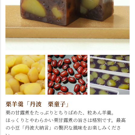
栗羊羹「丹波 栗童子」
栗の甘露煮をたっぷりとちりばめた、粒あん羊羹。
ほっくりとやわらかい栗甘露煮の旨さは格別です。最高
の小豆「丹波大納言」の贅沢な風味をお楽しみくださ