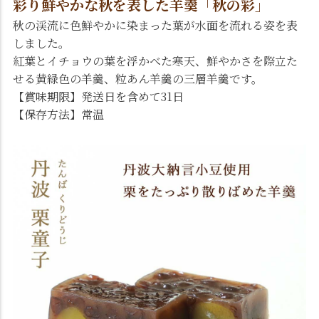
彩り鮮やかな秋を表した羊羹「秋の彩」
秋の渓流に色鮮やかに染まった葉が水面を流れる姿を表
しました。
紅葉とイチョウの葉を浮かべた寒天、鮮やかさを際立た
せる黄緑色の羊羹、粒あん羊羹の三層羊羹です。
【賞味期限】発送日を含めて31日
【保存方法】常温