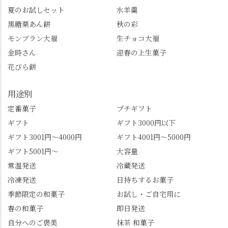
し、いろんな特典もあ
桜。"玉の輿"の語源に
夏のお試しセット
水羊羹
ります。まだ会員登録
なったお玉さん＝桂昌
黒糖栗あん餅
秋の彩
していない人はぜひこ
院と徳川綱吉の、教科
モンブラン大福
生チョコ大福
の機会に会員登録もし
書がひっくり返るよう
てみてね。 みなさんは
な再評価のお話まで聞
金時さん
迎春の上生菓子
この中で気になったも
けて、もう頭も心も満
花びら餅
のはありましたか？ど
腹です。振り返れば京
れも食べてほしいおす
都盆地が一望…!西から
用途別
すめ品ばかりです。よ
京都を見渡せるこの絶
かったらぜひこの機会
景、もっと知られてほ
定番菓子
プチギフト
に食べてみてはいかが
しい！ 🍋締めは「みず
ギフト
ギフト3000円以下
でしょうか。 🍡みずは
は北川」さんへ。 いま
ギフト3001円～4000円
ギフト4001円～5000円
北川🍡 住所 長岡京市う
話題のレモンわらび餅
ギフト5001円～
大容量
ぐいす台1-3 TEL 075-
と、夏季限定・竹筒入
954-0400 営業時間 10:00
り水ようかん「清竹」
常温発送
冷蔵発送
～18:00 インスタ
を無事ゲットして、み
冷凍発送
日持ちするお菓子
@mizuha_kitagawa #セン
んな大満足の笑顔😋 さ
季節限定の和菓子
お試し・ご自宅用に
ス長岡京 #SENSE長岡
らに日高さんから、な
春の和菓子
即日発送
京公式アンバサダー #み
かの邸の珈琲パックと
ずは北川 私のアカウン
小倉山荘のお菓子のサ
自分へのご褒美
抹茶 和菓子