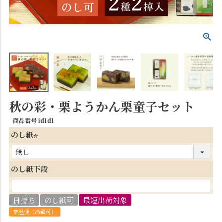
秋の彩・栗ようかん栗童子セット
商品番号
id1d1
のし紙
(
必
のし紙下段
須
)
日持ち
のし紙可
最短出荷対象
常温便（冷蔵可）