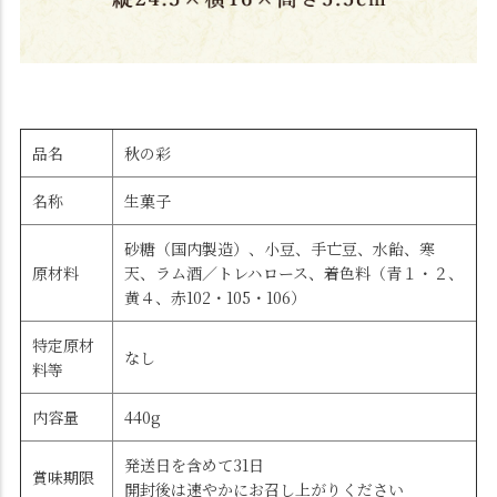
品名
秋の彩
名称
生菓子
砂糖（国内製造）、小豆、手亡豆、水飴、寒
原材料
天、ラム酒／トレハロース、着色料（青１・２、
黄４、赤102・105・106）
特定原材
なし
料等
内容量
440g
発送日を含めて31日
賞味期限
開封後は速やかにお召し上がりください