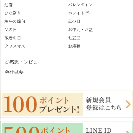
迎春
バレンタイン
めます。
#善峯寺 #あじさい #あ
じさい供養 #遊龍の松 #
ひな祭り
ホワイトデー
桂昌院 #玉の輿 #みずは
端午の節句
母の日
北川 #レモンわらび餅 #
父の日
お中元・お盆
清竹 #なかの邸 #小倉山
敬老の日
七五三
荘 #京都観光 #西京区 #
大原野
クリスマス
お歳暮
ご感想・レビュー
会社概要