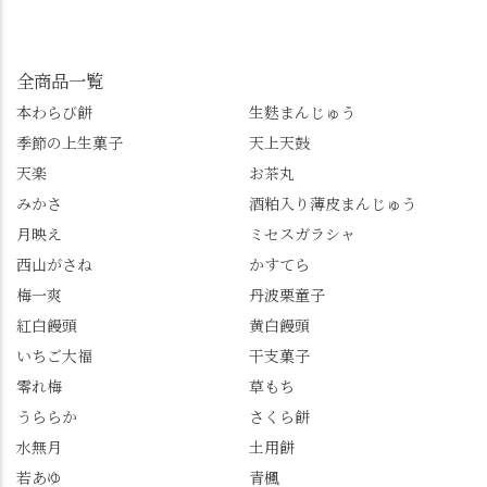
んも「 #センス長岡京
してみてね。 ※発信は
イマックスは「善峯
」を付けて長岡京の素
今回控えさせていただ
寺」！ 境内に咲くあじ
敵な写真を投稿して下
きました。 •お茶丸 •天
さいはなんと8000株。
全商品一覧
さい😉 #長岡京スイー
上天鼓 •天楽 •完熟南紅
「もう終わってるか
ツ #みずは北川 #わらび
本わらび餅
生麩まんじゅう
梅ゼリー 上記4点も定番
な…」と半ば諦めてい
餅 #抹茶わらび餅
季節の上生菓子
天上天鼓
の和菓子。 完熟南紅梅
たら、上の方にはまだ
ゼリーは、現在1,500円
瑞々しい花がたくさん
天楽
お茶丸
以上購入すると1個プレ
残っていてくれました
みかさ
酒粕入り薄皮まんじゅう
ゼントのクーポン企画
✨ちょうどこの日から
月映え
ミセスガラシャ
を実施中。期限は
始まった「あじさい供
7/26（日）。但し、「み
養」で、池に浮かぶあ
西山がさね
かすてら
ずは北川」のアプリ会
じさいにも出会えるか
梅一爽
丹波栗童子
員登録が必要です。 ※
も…という素敵なお話
紅白饅頭
黄白饅頭
ゼリーは生の写真を撮
も。 天然記念物の「遊
いちご大福
干支菓子
りたかったのですが、
龍の松」は、地を這う
崩れてしまいました。
ように伸びる主幹がま
零れ梅
草もち
「みずは北川」のアプ
るで龍が遊ぶように見
うららか
さくら餅
リ会員の登録はほんと
える迫力！そして桂昌
水無月
土用餅
うにおすすめ。ポイン
院お手植えと伝わる樹
若あゆ
青楓
トもすぐに貯まります
齢300年超のしだれ