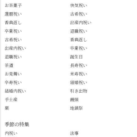
トは、地元のおすすめ
プライズプレゼントま
お茶菓子
快気祝い
グルメをメインに発
で🎁最後の最後まで"お
還暦祝い
古希祝い
信。お店選びの参考な
もてなし"の心を教えて
どにご利用いただける
いただきました。 プロ
香典返し
出産内祝い
と嬉しいです。 長岡京
ドライバーならではの
卒業祝い
退職祝い
市のお店や観光地など
ルート取り、駐車場事
古希祝い
香典返し
の情報を詳しく知りた
情、お客様を飽きさせ
出産内祝い
卒業祝い
い人は、下記アカウン
ない語り口…。楽しみ
トもあわせてチェック
ながら学びっぱなしの
退職祝い
誕生日
またはフォローして
一日。この経験を西山
茶道
長寿祝い
ね。 センス長岡京
のガイド活動にしっか
お見舞い
米寿祝い
@sense_nagaokakyo 長岡
り活かしていきます💪
卒寿祝い
結婚祝い
京市観光協会
西山、ほんまにええと
@nagaokakyo_tourism ふ
こです。次はあなたを
結婚内祝い
引き出物
るふる長岡京
ご案内させてください
手土産
饅頭
@furufuru_nagaokakyo
🚕✨ #京都西山旅感 #京
栗
地鎮祭
まいぷれ乙訓
都西山 #おもてなしタク
@mypl_otokuni ※今も
シー #観光ガイド研修 #
物価の値上がりが激し
竹の径 #大原野神社 #京
季節の特集
くなっているので、値
春日 #千眼桜 #そば切り
内祝い
法事
段の記載はしばらく止
こごろ #勝持寺 #正法寺