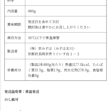
料等
内容量
480g
発送日を含めて31日
賞味期限
開封後は速やかにお召し上がりください
保存方法
30℃以下で常温保管
（株）京みずは（みずは北川）
製造者
京都府長岡京市うぐいす台１－３
（製品1本480g当たり）熱量1177.1kcal、たんぱ
栄養成分
く質15.5g、脂質1.9g、炭水化物278.9g、食塩相
当量0g
発送温度帯：常温発送
のし紙可