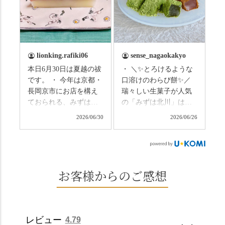
の和菓子の紹介から。
のトンネルに一歩入る
（写真2枚目から） ・土
と、空気がすっと涼し
用餅（2個入） 暑気払
くなって、聞こえるの
い、厄払いとして夏の
は葉ずれの音だけ。嵐
土用入りにいただくと
山の竹林に絶対負けて
lionking.rafiki06
sense_nagaokakyo
いわれている土用餅。
ない美しさなのに、す
本日6月30日は夏越の祓
・ ＼✨とろけるような
今年の土用の入りは7/20
れ違うのは犬の散歩の
です。 ・ 今年は京都・
口溶けのわらび餅✨／
だそうです。連休最終
方くらい。この静け
長岡京市にお店を構え
瑞々しい生菓子が人気
日、時間のある人はぜ
さ、贅沢すぎません
ておられる、みずは北
の「みずは北川」は、
ひこの機会に食べてみ
か…？ここを独り占め
川さん
和菓子作りの要である
ては。 •わらび餅（京き
できるのが西山なんで
2026/06/30
2026/06/26
（@mizuha_kitagawa）
おいしい水を求めて、
なこ） •わらび餅（抹
す。 ⛩️続いて「大原野
の水無月を頂きまし
西山の地にたどり着き
茶） 上記2点のわらび餅
神社」へ。 延暦3年
た。 ・ 大納言小豆は程
ました⛲️ 創業から30余
は、始めから一口サイ
（784年）、長岡京遷都
よい甘さで、ほっくり
年、自社の井戸の地下
ズになっているのです
とともに歩んできた"京
とした小豆の食感も美
水で作る和菓子は目に
お客様からのご感想
ぐにいただけます。 ち
春日"。鯉沢の池には白
味しかったです。うい
も麗しいものばかり👀
なみに、京きなこは通
いスイレンが咲き、神
ろう生地は歯応えもあ
「本わらび餅」は、も
常サイズ（250g）とビ
の使いの鹿がお出迎
りつつ滑らかで、こち
っちりした食感に深煎
ッグサイズ（420g）の2
え。紫式部が越前の雪
らもほんのりとした甘
りの香ばしい京きな粉
種類があります。 ※私
景色を見ながら想いを
レビュー
4.79
さだったため、とても
と和三盆の風味が広が