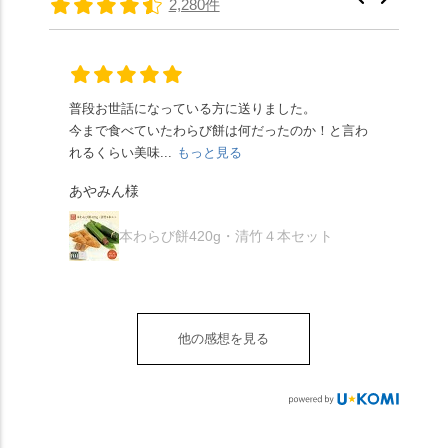
2,280件
頂きやすかったです。
ります🥰 抹茶味もあ
はさんといえばわらび
に鎮座するお社です。
ありがたく、美味しく
り、こちらには宇治抹
餅がおすすめ」といわ
半日〜3日しか咲かない
頂きました。ご馳走様
茶を使用🍵 上質な渋み
れますが、ほんとうに
幻の「千眼桜」のお話
でした。 ・ 今年も変わ
の中に甘さを感じる大
納得です。種類は断ト
には一同うっとり。
らず湯島天満宮さんで
人の味わいです☺️ それ
ツに京きなこが人気で
「満開に出会えたら千
普段お世話になっている方に送りました。
夏の
茅の輪をくぐらせて頂
ぞれにきな粉、抹茶き
すが、私はどれも同じ
の願いが叶う」…来
今まで食べていたわらび餅は何だったのか！と言わ
た。
き、水無月にも出会え
な粉がついているの
くらい好きです。 ※京
春、絶対に狙います🌸
れるくらい美味...
もっと見る
あん
夏を迎えられることに
で、食べる直前にかけ
きなこはきなこ、抹茶
🍜お昼は「そば切りこ
が増.
感謝しています。あり
て召し上がれ💁‍♀️
あやみん様
は抹茶きなこが付いて
ごろ」さんで、のど越
がとうございます🙏 ・
************** みずは
秋様
ますが、追加でかけな
し最高のお蕎麦をつる
お皿は原稔さん
北川
くても十分おいしくい
り。器まで美しくて、
本わらび餅420g・清竹４本セット
（@hara_minoru）「角
（mizuha_kitagawa） 京
ただけます。 店内には
みんなの箸もカメラも
皿 金彩三島 千羽鶴」で
都府長岡京市うぐいす
別の食べ方でおいしく
止まりません📸 🌸午後
す。 ・ #みずは北川 #
台1-3 10:00～18:00 無休
いただける、わらび餅
は西行ゆかりの花の寺
水無月 #原稔 さん #和
（元日のみ休業）
のアレンジレシピのポ
「勝持寺」、石庭が見
菓子 #京都
**************
他の感想を見る
ップがあります。店員
事な石の寺「正法寺」
sense_nagaokakyo では
さんに一言お声かけて
へ。青もみじがきらき
「長岡京」や近郊のま
もらえれば、撮影許可
ら輝いて、秋の紅葉シ
ちの日常の魅力を発信
をいただけます。よか
ーズンへの期待が膨ら
しています📱 ぜひ皆さ
ったらぜひこちらも試
みます。 💠そしてクラ
んも「 #センス長岡京