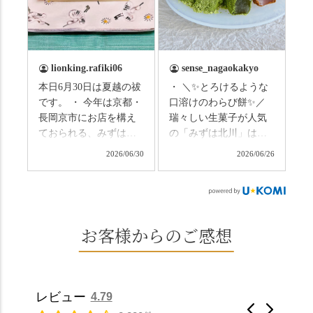
の和菓子の紹介から。
のトンネルに一歩入る
（写真2枚目から） ・土
と、空気がすっと涼し
用餅（2個入） 暑気払
くなって、聞こえるの
い、厄払いとして夏の
は葉ずれの音だけ。嵐
土用入りにいただくと
山の竹林に絶対負けて
lionking.rafiki06
sense_nagaokakyo
いわれている土用餅。
ない美しさなのに、す
本日6月30日は夏越の祓
・ ＼✨とろけるような
今年の土用の入りは7/20
れ違うのは犬の散歩の
です。 ・ 今年は京都・
口溶けのわらび餅✨／
だそうです。連休最終
方くらい。この静け
長岡京市にお店を構え
瑞々しい生菓子が人気
日、時間のある人はぜ
さ、贅沢すぎません
ておられる、みずは北
の「みずは北川」は、
ひこの機会に食べてみ
か…？ここを独り占め
川さん
和菓子作りの要である
ては。 •わらび餅（京き
できるのが西山なんで
2026/06/30
2026/06/26
（@mizuha_kitagawa）
おいしい水を求めて、
なこ） •わらび餅（抹
す。 ⛩️続いて「大原野
の水無月を頂きまし
西山の地にたどり着き
茶） 上記2点のわらび餅
神社」へ。 延暦3年
た。 ・ 大納言小豆は程
ました⛲️ 創業から30余
は、始めから一口サイ
（784年）、長岡京遷都
よい甘さで、ほっくり
年、自社の井戸の地下
ズになっているのです
とともに歩んできた"京
とした小豆の食感も美
水で作る和菓子は目に
お客様からのご感想
ぐにいただけます。 ち
春日"。鯉沢の池には白
味しかったです。うい
も麗しいものばかり👀
なみに、京きなこは通
いスイレンが咲き、神
ろう生地は歯応えもあ
「本わらび餅」は、も
常サイズ（250g）とビ
の使いの鹿がお出迎
りつつ滑らかで、こち
っちりした食感に深煎
ッグサイズ（420g）の2
え。紫式部が越前の雪
らもほんのりとした甘
りの香ばしい京きな粉
種類があります。 ※私
景色を見ながら想いを
レビュー
4.79
さだったため、とても
と和三盆の風味が広が
たちの間では、「みず
馳せた小塩山のふもと