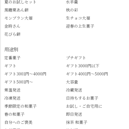
夏のお試しセット
水羊羹
ります。まだ会員登録
なったお玉さん＝桂昌
黒糖栗あん餅
秋の彩
していない人はぜひこ
院と徳川綱吉の、教科
モンブラン大福
生チョコ大福
の機会に会員登録もし
書がひっくり返るよう
てみてね。 みなさんは
な再評価のお話まで聞
金時さん
迎春の上生菓子
この中で気になったも
けて、もう頭も心も満
花びら餅
のはありましたか？ど
腹です。振り返れば京
れも食べてほしいおす
都盆地が一望…!西から
用途別
すめ品ばかりです。よ
京都を見渡せるこの絶
かったらぜひこの機会
景、もっと知られてほ
定番菓子
プチギフト
に食べてみてはいかが
しい！ 🍋締めは「みず
ギフト
ギフト3000円以下
でしょうか。 🍡みずは
は北川」さんへ。 いま
ギフト3001円～4000円
ギフト4001円～5000円
北川🍡 住所 長岡京市う
話題のレモンわらび餅
ギフト5001円～
大容量
ぐいす台1-3 TEL 075-
と、夏季限定・竹筒入
954-0400 営業時間 10:00
り水ようかん「清竹」
常温発送
冷蔵発送
～18:00 インスタ
を無事ゲットして、み
冷凍発送
日持ちするお菓子
@mizuha_kitagawa #セン
んな大満足の笑顔😋 さ
季節限定の和菓子
お試し・ご自宅用に
ス長岡京 #SENSE長岡
らに日高さんから、な
春の和菓子
即日発送
京公式アンバサダー #み
かの邸の珈琲パックと
ずは北川 私のアカウン
小倉山荘のお菓子のサ
自分へのご褒美
抹茶 和菓子
トは、地元のおすすめ
プライズプレゼントま