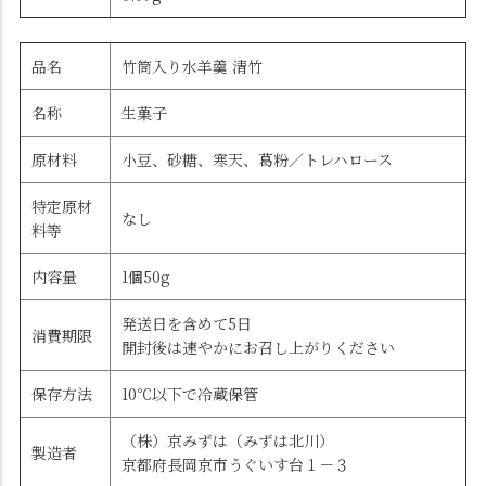
品名
竹筒入り水羊羹 清竹
名称
生菓子
原材料
小豆、砂糖、寒天、葛粉／トレハロース
特定原材
なし
料等
内容量
1個50g
発送日を含めて5日
消費期限
開封後は速やかにお召し上がりください
保存方法
10℃以下で冷蔵保管
（株）京みずは（みずは北川）
製造者
京都府長岡京市うぐいす台１－３