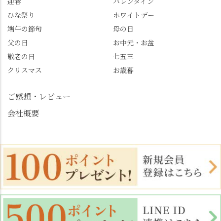
迎春
バレンタイン
めます。
#善峯寺 #あじさい #あ
じさい供養 #遊龍の松 #
ひな祭り
ホワイトデー
桂昌院 #玉の輿 #みずは
端午の節句
母の日
北川 #レモンわらび餅 #
父の日
お中元・お盆
清竹 #なかの邸 #小倉山
敬老の日
七五三
荘 #京都観光 #西京区 #
大原野
クリスマス
お歳暮
ご感想・レビュー
会社概要