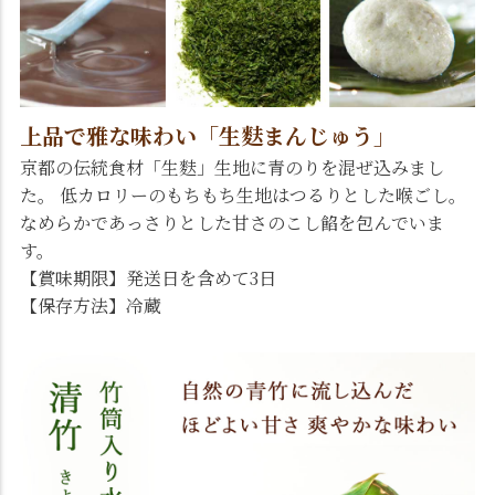
上品で雅な味わい「生麩まんじゅう」
京都の伝統食材「生麩」生地に青のりを混ぜ込みまし
た。 低カロリーのもちもち生地はつるりとした喉ごし。
なめらかであっさりとした甘さのこし餡を包んでいま
す。
【賞味期限】発送日を含めて3日
【保存方法】冷蔵