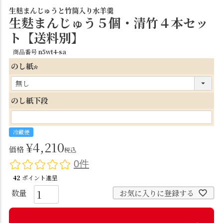
生麸まんじゅうと竹筒入り水羊羹
生麩まんじゅう５個・清竹４本セッ
ト【送料別】
商品番号
n5wt4-sa
のし紙
(
必
のし紙下段
須
)
冷蔵便
¥
4,210
価格
税込
0件
42
ポイント進呈
お気に入りに登録する