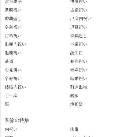
お茶菓子
快気祝い
グルメをメインに発
で🎁最後の最後まで"お
還暦祝い
古希祝い
信。お店選びの参考な
もてなし"の心を教えて
どにご利用いただける
いただきました。 プロ
香典返し
出産内祝い
と嬉しいです。 長岡京
ドライバーならではの
卒業祝い
退職祝い
市のお店や観光地など
ルート取り、駐車場事
古希祝い
香典返し
の情報を詳しく知りた
情、お客様を飽きさせ
出産内祝い
卒業祝い
い人は、下記アカウン
ない語り口…。楽しみ
トもあわせてチェック
ながら学びっぱなしの
退職祝い
誕生日
またはフォローして
一日。この経験を西山
茶道
長寿祝い
ね。 センス長岡京
のガイド活動にしっか
お見舞い
米寿祝い
@sense_nagaokakyo 長岡
り活かしていきます💪
卒寿祝い
結婚祝い
京市観光協会
西山、ほんまにええと
@nagaokakyo_tourism ふ
こです。次はあなたを
結婚内祝い
引き出物
るふる長岡京
ご案内させてください
手土産
饅頭
@furufuru_nagaokakyo
🚕✨ #京都西山旅感 #京
栗
地鎮祭
まいぷれ乙訓
都西山 #おもてなしタク
@mypl_otokuni ※今も
シー #観光ガイド研修 #
物価の値上がりが激し
竹の径 #大原野神社 #京
季節の特集
くなっているので、値
春日 #千眼桜 #そば切り
内祝い
法事
段の記載はしばらく止
こごろ #勝持寺 #正法寺