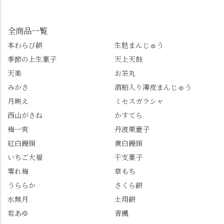
してみてね。 ※発信は
イマックスは「善峯
」を付けて長岡京の素
今回控えさせていただ
寺」！ 境内に咲くあじ
敵な写真を投稿して下
きました。 •お茶丸 •天
さいはなんと8000株。
全商品一覧
さい😉 #長岡京スイー
上天鼓 •天楽 •完熟南紅
「もう終わってるか
ツ #みずは北川 #わらび
本わらび餅
生麩まんじゅう
梅ゼリー 上記4点も定番
な…」と半ば諦めてい
餅 #抹茶わらび餅
季節の上生菓子
天上天鼓
の和菓子。 完熟南紅梅
たら、上の方にはまだ
ゼリーは、現在1,500円
瑞々しい花がたくさん
天楽
お茶丸
以上購入すると1個プレ
残っていてくれました
みかさ
酒粕入り薄皮まんじゅう
ゼントのクーポン企画
✨ちょうどこの日から
月映え
ミセスガラシャ
を実施中。期限は
始まった「あじさい供
7/26（日）。但し、「み
養」で、池に浮かぶあ
西山がさね
かすてら
ずは北川」のアプリ会
じさいにも出会えるか
梅一爽
丹波栗童子
員登録が必要です。 ※
も…という素敵なお話
紅白饅頭
黄白饅頭
ゼリーは生の写真を撮
も。 天然記念物の「遊
いちご大福
干支菓子
りたかったのですが、
龍の松」は、地を這う
崩れてしまいました。
ように伸びる主幹がま
零れ梅
草もち
「みずは北川」のアプ
るで龍が遊ぶように見
うららか
さくら餅
リ会員の登録はほんと
える迫力！そして桂昌
水無月
土用餅
うにおすすめ。ポイン
院お手植えと伝わる樹
若あゆ
青楓
トもすぐに貯まります
齢300年超のしだれ
し、いろんな特典もあ
桜。"玉の輿"の語源に