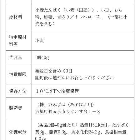
小麦たんぱく（小麦（国産））、小豆、もち
原材料
粉、砂糖、青のり／トレハロース、 （一部に小
麦を含む）
特定原材
小麦
料等
内容量
1個40g
発送日を含めて3日
消費期限
開封後は速やかにお召し上がりください
保存方法
１０℃以下で冷蔵保管
（株）京みずは（みずは北川）
製造者
京都府長岡京市うぐいす台１－３
（製品1個40g当たり）熱量115.1kcal、たんぱく
栄養成分
質3g、脂質0.3g、炭水化物24.2g、食塩相当量
0.07g