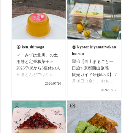
ken.shimoga
kyotonisiyamaryokan
hotsuu
＜「みずは北川」の土
用餅と定番和菓子＞
🚕💨【西山まるごと一
2026/7/18から3連休の人
日旅✨京都西山旅感・
がほとんどではないか
観光ガイド研修レポ】 7
と思います。みなさん
月10日（金）、おもて
2026/07/20
はこの連休は楽しんで
なしタクシーの日高順
2026/07/12
いますか？ これからは
子さんの名ガイドで、
ものすごい暑さが続き
西山の魅力をぎゅっと
ますので、熱中症にな
詰め込んだ観光ガイド
らないようお互いに気
研修に行ってきまし
をつけましょう。 3連休
た！ 🎋スタートは「竹
まずは「みずは北川」
の径」。 頭上を覆う竹