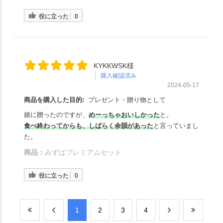
役に立った
0
KYKKWSK様
購入確認済み
2024-05-17
商品を購入した目的:
プレゼント・贈り物として
娘に贈ったのですが、
めーっちゃおいしかった
と。
食べ終わってからも、しばらく余韻があった
と言っていまし
た。
商品：
みずはプレミアムセット
役に立った
0
​1
​2
​3
​4