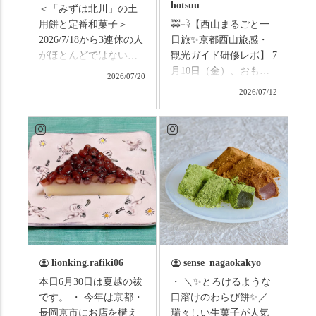
hotsuu
＜「みずは北川」の土
用餅と定番和菓子＞
🚕💨【西山まるごと一
2026/7/18から3連休の人
日旅✨京都西山旅感・
がほとんどではないか
観光ガイド研修レポ】 7
と思います。みなさん
月10日（金）、おもて
2026/07/20
はこの連休は楽しんで
なしタクシーの日高順
2026/07/12
いますか？ これからは
子さんの名ガイドで、
ものすごい暑さが続き
西山の魅力をぎゅっと
ますので、熱中症にな
詰め込んだ観光ガイド
らないようお互いに気
研修に行ってきまし
をつけましょう。 3連休
た！ 🎋スタートは「竹
まずは「みずは北川」
の径」。 頭上を覆う竹
の和菓子の紹介から。
のトンネルに一歩入る
（写真2枚目から） ・土
と、空気がすっと涼し
用餅（2個入） 暑気払
くなって、聞こえるの
い、厄払いとして夏の
は葉ずれの音だけ。嵐
土用入りにいただくと
山の竹林に絶対負けて
lionking.rafiki06
sense_nagaokakyo
いわれている土用餅。
ない美しさなのに、す
本日6月30日は夏越の祓
・ ＼✨とろけるような
今年の土用の入りは7/20
れ違うのは犬の散歩の
です。 ・ 今年は京都・
口溶けのわらび餅✨／
だそうです。連休最終
方くらい。この静け
長岡京市にお店を構え
瑞々しい生菓子が人気