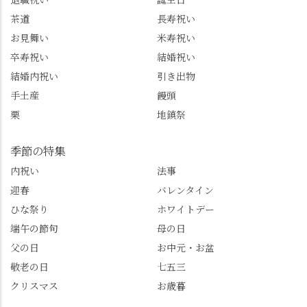
またはフォローして
一日。この経験を西山
茶道
長寿祝い
ね。 センス長岡京
のガイド活動にしっか
お見舞い
米寿祝い
@sense_nagaokakyo 長岡
り活かしていきます💪
卒寿祝い
結婚祝い
京市観光協会
西山、ほんまにええと
@nagaokakyo_tourism ふ
こです。次はあなたを
結婚内祝い
引き出物
るふる長岡京
ご案内させてください
手土産
饅頭
@furufuru_nagaokakyo
🚕✨ #京都西山旅感 #京
栗
地鎮祭
まいぷれ乙訓
都西山 #おもてなしタク
@mypl_otokuni ※今も
シー #観光ガイド研修 #
物価の値上がりが激し
竹の径 #大原野神社 #京
季節の特集
くなっているので、値
春日 #千眼桜 #そば切り
内祝い
法事
段の記載はしばらく止
こごろ #勝持寺 #正法寺
迎春
バレンタイン
めます。
#善峯寺 #あじさい #あ
じさい供養 #遊龍の松 #
ひな祭り
ホワイトデー
桂昌院 #玉の輿 #みずは
端午の節句
母の日
北川 #レモンわらび餅 #
父の日
お中元・お盆
清竹 #なかの邸 #小倉山
敬老の日
七五三
荘 #京都観光 #西京区 #
大原野
クリスマス
お歳暮