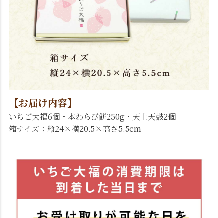
【お届け内容】
いちご大福6個・本わらび餅250g・天上天鼓2個
箱サイズ：縦24×横20.5×高さ5.5cm