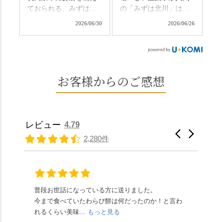
日、時間のある人はぜ
さ、贅沢すぎません
ておられる、みずは北
の「みずは北川」は、
ひこの機会に食べてみ
か…？ここを独り占め
川さん
和菓子作りの要である
ては。 •わらび餅（京き
できるのが西山なんで
2026/06/30
2026/06/26
（@mizuha_kitagawa）
おいしい水を求めて、
なこ） •わらび餅（抹
す。 ⛩️続いて「大原野
の水無月を頂きまし
西山の地にたどり着き
茶） 上記2点のわらび餅
神社」へ。 延暦3年
た。 ・ 大納言小豆は程
ました⛲️ 創業から30余
は、始めから一口サイ
（784年）、長岡京遷都
よい甘さで、ほっくり
年、自社の井戸の地下
ズになっているのです
とともに歩んできた"京
とした小豆の食感も美
水で作る和菓子は目に
お客様からのご感想
ぐにいただけます。 ち
春日"。鯉沢の池には白
味しかったです。うい
も麗しいものばかり👀
なみに、京きなこは通
いスイレンが咲き、神
ろう生地は歯応えもあ
「本わらび餅」は、も
常サイズ（250g）とビ
の使いの鹿がお出迎
りつつ滑らかで、こち
っちりした食感に深煎
ッグサイズ（420g）の2
え。紫式部が越前の雪
らもほんのりとした甘
りの香ばしい京きな粉
種類があります。 ※私
景色を見ながら想いを
レビュー
4.79
さだったため、とても
と和三盆の風味が広が
たちの間では、「みず
馳せた小塩山のふもと
2,280件
頂きやすかったです。
ります🥰 抹茶味もあ
はさんといえばわらび
に鎮座するお社です。
ありがたく、美味しく
り、こちらには宇治抹
餅がおすすめ」といわ
半日〜3日しか咲かない
頂きました。ご馳走様
茶を使用🍵 上質な渋み
れますが、ほんとうに
幻の「千眼桜」のお話
でした。 ・ 今年も変わ
の中に甘さを感じる大
納得です。種類は断ト
には一同うっとり。
らず湯島天満宮さんで
人の味わいです☺️ それ
ツに京きなこが人気で
「満開に出会えたら千
普段お世話になっている方に送りました。
夏の
茅の輪をくぐらせて頂
ぞれにきな粉、抹茶き
すが、私はどれも同じ
の願いが叶う」…来
今まで食べていたわらび餅は何だったのか！と言わ
た。
き、水無月にも出会え
な粉がついているの
くらい好きです。 ※京
春、絶対に狙います🌸
れるくらい美味...
もっと見る
あん
夏を迎えられることに
で、食べる直前にかけ
きなこはきなこ、抹茶
🍜お昼は「そば切りこ