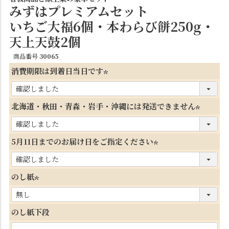
みずはプレミアムセット
いちご大福6個・本わらび餅250g・
天上天鼓2個
商品番号
30065
消費期限は到着日当日です
(
必
北海道・秋田・青森・岩手・沖縄には発送できません
須
(
)
必
5月11日までのお届け日をご指定ください
須
(
)
必
のし紙
須
(
)
必
のし紙下段
須