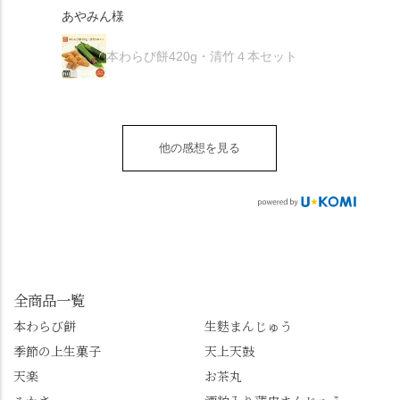
が増.
感謝しています。あり
て召し上がれ💁‍♀️
あやみん様
は抹茶きなこが付いて
ごろ」さんで、のど越
がとうございます🙏 ・
************** みずは
秋様
ますが、追加でかけな
し最高のお蕎麦をつる
お皿は原稔さん
北川
くても十分おいしくい
り。器まで美しくて、
本わらび餅420g・清竹４本セット
（@hara_minoru）「角
（mizuha_kitagawa） 京
ただけます。 店内には
みんなの箸もカメラも
皿 金彩三島 千羽鶴」で
都府長岡京市うぐいす
別の食べ方でおいしく
止まりません📸 🌸午後
す。 ・ #みずは北川 #
台1-3 10:00～18:00 無休
いただける、わらび餅
は西行ゆかりの花の寺
水無月 #原稔 さん #和
（元日のみ休業）
のアレンジレシピのポ
「勝持寺」、石庭が見
菓子 #京都
**************
他の感想を見る
ップがあります。店員
事な石の寺「正法寺」
sense_nagaokakyo では
さんに一言お声かけて
へ。青もみじがきらき
「長岡京」や近郊のま
もらえれば、撮影許可
ら輝いて、秋の紅葉シ
ちの日常の魅力を発信
をいただけます。よか
ーズンへの期待が膨ら
しています📱 ぜひ皆さ
ったらぜひこちらも試
みます。 💠そしてクラ
んも「 #センス長岡京
してみてね。 ※発信は
イマックスは「善峯
」を付けて長岡京の素
今回控えさせていただ
寺」！ 境内に咲くあじ
敵な写真を投稿して下
きました。 •お茶丸 •天
さいはなんと8000株。
全商品一覧
さい😉 #長岡京スイー
上天鼓 •天楽 •完熟南紅
「もう終わってるか
ツ #みずは北川 #わらび
本わらび餅
生麩まんじゅう
梅ゼリー 上記4点も定番
な…」と半ば諦めてい
餅 #抹茶わらび餅
季節の上生菓子
天上天鼓
の和菓子。 完熟南紅梅
たら、上の方にはまだ
ゼリーは、現在1,500円
瑞々しい花がたくさん
天楽
お茶丸
以上購入すると1個プレ
残っていてくれました