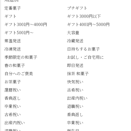
すめ品ばかりです。よ
京都を見渡せるこの絶
かったらぜひこの機会
景、もっと知られてほ
定番菓子
プチギフト
に食べてみてはいかが
しい！ 🍋締めは「みず
ギフト
ギフト3000円以下
でしょうか。 🍡みずは
は北川」さんへ。 いま
ギフト3001円～4000円
ギフト4001円～5000円
北川🍡 住所 長岡京市う
話題のレモンわらび餅
ギフト5001円～
大容量
ぐいす台1-3 TEL 075-
と、夏季限定・竹筒入
954-0400 営業時間 10:00
り水ようかん「清竹」
常温発送
冷蔵発送
～18:00 インスタ
を無事ゲットして、み
冷凍発送
日持ちするお菓子
@mizuha_kitagawa #セン
んな大満足の笑顔😋 さ
季節限定の和菓子
お試し・ご自宅用に
ス長岡京 #SENSE長岡
らに日高さんから、な
春の和菓子
即日発送
京公式アンバサダー #み
かの邸の珈琲パックと
ずは北川 私のアカウン
小倉山荘のお菓子のサ
自分へのご褒美
抹茶 和菓子
トは、地元のおすすめ
プライズプレゼントま
お茶菓子
快気祝い
グルメをメインに発
で🎁最後の最後まで"お
還暦祝い
古希祝い
信。お店選びの参考な
もてなし"の心を教えて
どにご利用いただける
いただきました。 プロ
香典返し
出産内祝い
と嬉しいです。 長岡京
ドライバーならではの
卒業祝い
退職祝い
市のお店や観光地など
ルート取り、駐車場事
古希祝い
香典返し
の情報を詳しく知りた
情、お客様を飽きさせ
出産内祝い
卒業祝い
い人は、下記アカウン
ない語り口…。楽しみ
トもあわせてチェック
ながら学びっぱなしの
退職祝い
誕生日