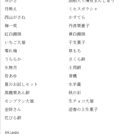
みかさ
酒粕入り薄皮まんじゅう
ゼントのクーポン企画
✨ちょうどこの日から
月映え
ミセスガラシャ
を実施中。期限は
始まった「あじさい供
7/26（日）。但し、「み
養」で、池に浮かぶあ
西山がさね
かすてら
ずは北川」のアプリ会
じさいにも出会えるか
梅一爽
丹波栗童子
員登録が必要です。 ※
も…という素敵なお話
紅白饅頭
黄白饅頭
ゼリーは生の写真を撮
も。 天然記念物の「遊
いちご大福
干支菓子
りたかったのですが、
龍の松」は、地を這う
崩れてしまいました。
ように伸びる主幹がま
零れ梅
草もち
「みずは北川」のアプ
るで龍が遊ぶように見
うららか
さくら餅
リ会員の登録はほんと
える迫力！そして桂昌
水無月
土用餅
うにおすすめ。ポイン
院お手植えと伝わる樹
若あゆ
青楓
トもすぐに貯まります
齢300年超のしだれ
し、いろんな特典もあ
桜。"玉の輿"の語源に
夏のお試しセット
水羊羹
ります。まだ会員登録
なったお玉さん＝桂昌
黒糖栗あん餅
秋の彩
していない人はぜひこ
院と徳川綱吉の、教科
モンブラン大福
生チョコ大福
の機会に会員登録もし
書がひっくり返るよう
てみてね。 みなさんは
な再評価のお話まで聞
金時さん
迎春の上生菓子
この中で気になったも
けて、もう頭も心も満
花びら餅
のはありましたか？ど
腹です。振り返れば京
れも食べてほしいおす
都盆地が一望…!西から
用途別