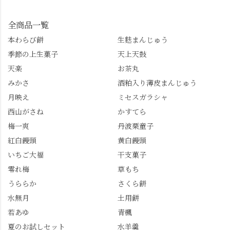
」を付けて長岡京の素
今回控えさせていただ
寺」！ 境内に咲くあじ
敵な写真を投稿して下
きました。 •お茶丸 •天
さいはなんと8000株。
全商品一覧
さい😉 #長岡京スイー
上天鼓 •天楽 •完熟南紅
「もう終わってるか
ツ #みずは北川 #わらび
本わらび餅
生麩まんじゅう
梅ゼリー 上記4点も定番
な…」と半ば諦めてい
餅 #抹茶わらび餅
季節の上生菓子
天上天鼓
の和菓子。 完熟南紅梅
たら、上の方にはまだ
ゼリーは、現在1,500円
瑞々しい花がたくさん
天楽
お茶丸
以上購入すると1個プレ
残っていてくれました
みかさ
酒粕入り薄皮まんじゅう
ゼントのクーポン企画
✨ちょうどこの日から
月映え
ミセスガラシャ
を実施中。期限は
始まった「あじさい供
7/26（日）。但し、「み
養」で、池に浮かぶあ
西山がさね
かすてら
ずは北川」のアプリ会
じさいにも出会えるか
梅一爽
丹波栗童子
員登録が必要です。 ※
も…という素敵なお話
紅白饅頭
黄白饅頭
ゼリーは生の写真を撮
も。 天然記念物の「遊
いちご大福
干支菓子
りたかったのですが、
龍の松」は、地を這う
崩れてしまいました。
ように伸びる主幹がま
零れ梅
草もち
「みずは北川」のアプ
るで龍が遊ぶように見
うららか
さくら餅
リ会員の登録はほんと
える迫力！そして桂昌
水無月
土用餅
うにおすすめ。ポイン
院お手植えと伝わる樹
若あゆ
青楓
トもすぐに貯まります
齢300年超のしだれ
し、いろんな特典もあ
桜。"玉の輿"の語源に
夏のお試しセット
水羊羹