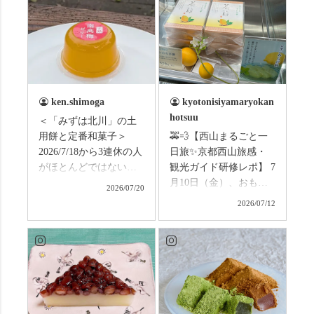
ken.shimoga
kyotonisiyamaryokan
hotsuu
＜「みずは北川」の土
用餅と定番和菓子＞
🚕💨【西山まるごと一
2026/7/18から3連休の人
日旅✨京都西山旅感・
がほとんどではないか
観光ガイド研修レポ】 7
と思います。みなさん
月10日（金）、おもて
2026/07/20
はこの連休は楽しんで
なしタクシーの日高順
2026/07/12
いますか？ これからは
子さんの名ガイドで、
ものすごい暑さが続き
西山の魅力をぎゅっと
ますので、熱中症にな
詰め込んだ観光ガイド
らないようお互いに気
研修に行ってきまし
をつけましょう。 3連休
た！ 🎋スタートは「竹
まずは「みずは北川」
の径」。 頭上を覆う竹
の和菓子の紹介から。
のトンネルに一歩入る