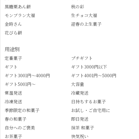
ります。まだ会員登録
なったお玉さん＝桂昌
黒糖栗あん餅
秋の彩
していない人はぜひこ
院と徳川綱吉の、教科
モンブラン大福
生チョコ大福
の機会に会員登録もし
書がひっくり返るよう
てみてね。 みなさんは
な再評価のお話まで聞
金時さん
迎春の上生菓子
この中で気になったも
けて、もう頭も心も満
花びら餅
のはありましたか？ど
腹です。振り返れば京
れも食べてほしいおす
都盆地が一望…!西から
用途別
すめ品ばかりです。よ
京都を見渡せるこの絶
かったらぜひこの機会
景、もっと知られてほ
定番菓子
プチギフト
に食べてみてはいかが
しい！ 🍋締めは「みず
ギフト
ギフト3000円以下
でしょうか。 🍡みずは
は北川」さんへ。 いま
ギフト3001円～4000円
ギフト4001円～5000円
北川🍡 住所 長岡京市う
話題のレモンわらび餅
ギフト5001円～
大容量
ぐいす台1-3 TEL 075-
と、夏季限定・竹筒入
954-0400 営業時間 10:00
り水ようかん「清竹」
常温発送
冷蔵発送
～18:00 インスタ
を無事ゲットして、み
冷凍発送
日持ちするお菓子
@mizuha_kitagawa #セン
んな大満足の笑顔😋 さ
季節限定の和菓子
お試し・ご自宅用に
ス長岡京 #SENSE長岡
らに日高さんから、な
春の和菓子
即日発送
京公式アンバサダー #み
かの邸の珈琲パックと
ずは北川 私のアカウン
小倉山荘のお菓子のサ
自分へのご褒美
抹茶 和菓子
トは、地元のおすすめ
プライズプレゼントま
お茶菓子
快気祝い