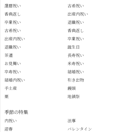
グルメをメインに発
で🎁最後の最後まで"お
還暦祝い
古希祝い
信。お店選びの参考な
もてなし"の心を教えて
どにご利用いただける
いただきました。 プロ
香典返し
出産内祝い
と嬉しいです。 長岡京
ドライバーならではの
卒業祝い
退職祝い
市のお店や観光地など
ルート取り、駐車場事
古希祝い
香典返し
の情報を詳しく知りた
情、お客様を飽きさせ
出産内祝い
卒業祝い
い人は、下記アカウン
ない語り口…。楽しみ
トもあわせてチェック
ながら学びっぱなしの
退職祝い
誕生日
またはフォローして
一日。この経験を西山
茶道
長寿祝い
ね。 センス長岡京
のガイド活動にしっか
お見舞い
米寿祝い
@sense_nagaokakyo 長岡
り活かしていきます💪
卒寿祝い
結婚祝い
京市観光協会
西山、ほんまにええと
@nagaokakyo_tourism ふ
こです。次はあなたを
結婚内祝い
引き出物
るふる長岡京
ご案内させてください
手土産
饅頭
@furufuru_nagaokakyo
🚕✨ #京都西山旅感 #京
栗
地鎮祭
まいぷれ乙訓
都西山 #おもてなしタク
@mypl_otokuni ※今も
シー #観光ガイド研修 #
物価の値上がりが激し
竹の径 #大原野神社 #京
季節の特集
くなっているので、値
春日 #千眼桜 #そば切り
内祝い
法事
段の記載はしばらく止
こごろ #勝持寺 #正法寺
迎春
バレンタイン
めます。
#善峯寺 #あじさい #あ