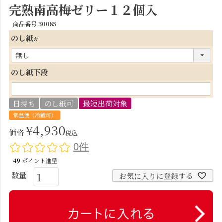
完熟南高梅ゼリー１２個入
商品番号
30085
のし紙
(
必
のし紙下段
須
)
日持ち
のし紙可
最短出荷対象
常温便（冷蔵可）
¥
4,930
価格
税込
0件
49
ポイント進呈
お気に入りに登録する