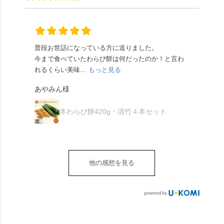
はさんといえばわらび
に鎮座するお社です。
ありがたく、美味しく
り、こちらには宇治抹
餅がおすすめ」といわ
半日〜3日しか咲かない
頂きました。ご馳走様
茶を使用🍵 上質な渋み
れますが、ほんとうに
幻の「千眼桜」のお話
でした。 ・ 今年も変わ
の中に甘さを感じる大
納得です。種類は断ト
には一同うっとり。
らず湯島天満宮さんで
人の味わいです☺️ それ
ツに京きなこが人気で
「満開に出会えたら千
普段お世話になっている方に送りました。
夏の
茅の輪をくぐらせて頂
ぞれにきな粉、抹茶き
すが、私はどれも同じ
の願いが叶う」…来
今まで食べていたわらび餅は何だったのか！と言わ
た。
き、水無月にも出会え
な粉がついているの
くらい好きです。 ※京
春、絶対に狙います🌸
れるくらい美味...
もっと見る
あん
夏を迎えられることに
で、食べる直前にかけ
きなこはきなこ、抹茶
🍜お昼は「そば切りこ
が増.
感謝しています。あり
て召し上がれ💁‍♀️
あやみん様
は抹茶きなこが付いて
ごろ」さんで、のど越
がとうございます🙏 ・
************** みずは
秋様
ますが、追加でかけな
し最高のお蕎麦をつる
お皿は原稔さん
北川
くても十分おいしくい
り。器まで美しくて、
本わらび餅420g・清竹４本セット
（@hara_minoru）「角
（mizuha_kitagawa） 京
ただけます。 店内には
みんなの箸もカメラも
皿 金彩三島 千羽鶴」で
都府長岡京市うぐいす
別の食べ方でおいしく
止まりません📸 🌸午後
す。 ・ #みずは北川 #
台1-3 10:00～18:00 無休
いただける、わらび餅
は西行ゆかりの花の寺
水無月 #原稔 さん #和
（元日のみ休業）
のアレンジレシピのポ
「勝持寺」、石庭が見
菓子 #京都
**************
他の感想を見る
ップがあります。店員
事な石の寺「正法寺」
sense_nagaokakyo では
さんに一言お声かけて
へ。青もみじがきらき
「長岡京」や近郊のま
もらえれば、撮影許可
ら輝いて、秋の紅葉シ
ちの日常の魅力を発信
をいただけます。よか
ーズンへの期待が膨ら
しています📱 ぜひ皆さ
ったらぜひこちらも試
みます。 💠そしてクラ
んも「 #センス長岡京
してみてね。 ※発信は
イマックスは「善峯