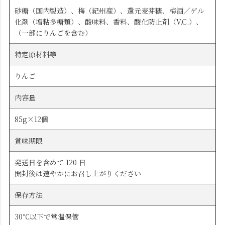
砂糖（国内製造）、梅（紀州産）、還元麦芽糖、梅酒／ゲル
化剤（増粘多糖類）、酸味料、香料、酸化防止剤（V.C.）、
（一部にりんごを含む）
特定原材料等
りんご
内容量
85g×12個
賞味期限
発送日を含めて 120 日
開封後は速やかにお召し上がりください
保存方法
30℃以下で常温保管