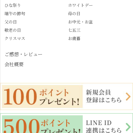
じさい供養 #遊龍の松 #
ひな祭り
ホワイトデー
桂昌院 #玉の輿 #みずは
端午の節句
母の日
北川 #レモンわらび餅 #
父の日
お中元・お盆
清竹 #なかの邸 #小倉山
敬老の日
七五三
荘 #京都観光 #西京区 #
大原野
クリスマス
お歳暮
ご感想・レビュー
会社概要