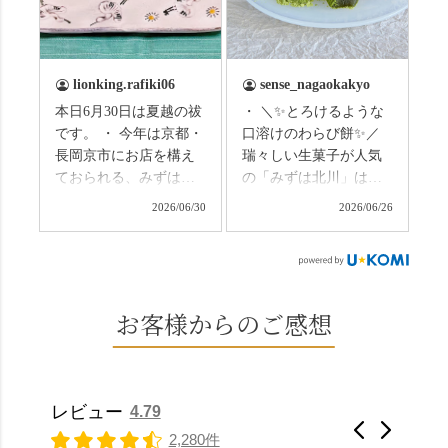
（写真2枚目から） ・土
と、空気がすっと涼し
用餅（2個入） 暑気払
くなって、聞こえるの
い、厄払いとして夏の
は葉ずれの音だけ。嵐
土用入りにいただくと
山の竹林に絶対負けて
lionking.rafiki06
sense_nagaokakyo
いわれている土用餅。
ない美しさなのに、す
本日6月30日は夏越の祓
・ ＼✨とろけるような
今年の土用の入りは7/20
れ違うのは犬の散歩の
です。 ・ 今年は京都・
口溶けのわらび餅✨／
だそうです。連休最終
方くらい。この静け
長岡京市にお店を構え
瑞々しい生菓子が人気
日、時間のある人はぜ
さ、贅沢すぎません
ておられる、みずは北
の「みずは北川」は、
ひこの機会に食べてみ
か…？ここを独り占め
川さん
和菓子作りの要である
ては。 •わらび餅（京き
できるのが西山なんで
2026/06/30
2026/06/26
（@mizuha_kitagawa）
おいしい水を求めて、
なこ） •わらび餅（抹
す。 ⛩️続いて「大原野
の水無月を頂きまし
西山の地にたどり着き
茶） 上記2点のわらび餅
神社」へ。 延暦3年
た。 ・ 大納言小豆は程
ました⛲️ 創業から30余
は、始めから一口サイ
（784年）、長岡京遷都
よい甘さで、ほっくり
年、自社の井戸の地下
ズになっているのです
とともに歩んできた"京
とした小豆の食感も美
水で作る和菓子は目に
お客様からのご感想
ぐにいただけます。 ち
春日"。鯉沢の池には白
味しかったです。うい
も麗しいものばかり👀
なみに、京きなこは通
いスイレンが咲き、神
ろう生地は歯応えもあ
「本わらび餅」は、も
常サイズ（250g）とビ
の使いの鹿がお出迎
りつつ滑らかで、こち
っちりした食感に深煎
ッグサイズ（420g）の2
え。紫式部が越前の雪
らもほんのりとした甘
りの香ばしい京きな粉
種類があります。 ※私
景色を見ながら想いを
レビュー
4.79
さだったため、とても
と和三盆の風味が広が
たちの間では、「みず
馳せた小塩山のふもと
2,280件
頂きやすかったです。
ります🥰 抹茶味もあ