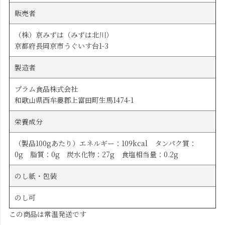
販売者
（株）京みずは（みずは北川）
京都府長岡京市うぐいす台1-3
製造者
プラム食品株式会社
和歌山県西牟婁郡上富田町生馬1474-1
栄養成分
（製品100gあたり）エネルギー：109kcal タンパク質：
0g 脂質：0g 炭水化物：27g 食塩相当量：0.2g
のし紙・包装
のし可
この商品は常温発送です