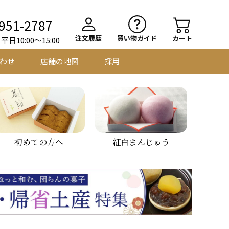
951-2787
注文履歴
買い物ガイド
カート
日10:00～15:00
わせ
店舗の地図
採用
初めての方へ
紅白まんじゅう