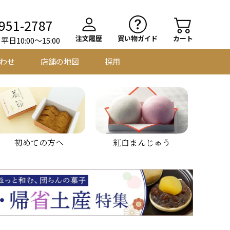
951-2787
注文履歴
買い物ガイド
カート
日10:00～15:00
わせ
店舗の地図
採用
初めての方へ
紅白まんじゅう