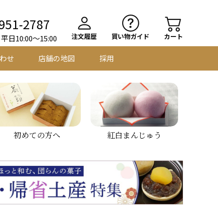
951-2787
注文履歴
買い物ガイド
カート
日10:00～15:00
わせ
店舗の地図
採用
初めての方へ
紅白まんじゅう