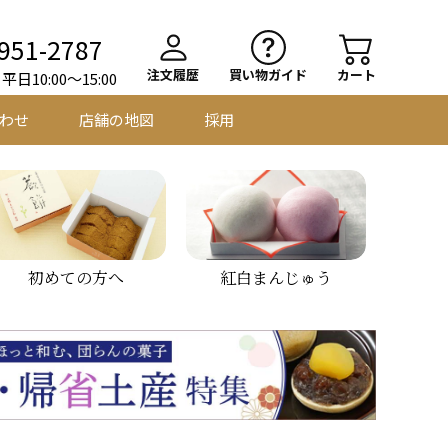
951-2787
注文履歴
買い物ガイド
カート
日10:00～15:00
わせ
店舗の地図
採用
初めての方へ
紅白まんじゅう