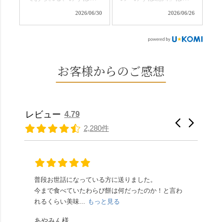
ひこの機会に食べてみ
か…？ここを独り占め
川さん
和菓子作りの要である
ては。 •わらび餅（京き
できるのが西山なんで
2026/06/30
2026/06/26
（@mizuha_kitagawa）
おいしい水を求めて、
なこ） •わらび餅（抹
す。 ⛩️続いて「大原野
の水無月を頂きまし
西山の地にたどり着き
茶） 上記2点のわらび餅
神社」へ。 延暦3年
た。 ・ 大納言小豆は程
ました⛲️ 創業から30余
は、始めから一口サイ
（784年）、長岡京遷都
よい甘さで、ほっくり
年、自社の井戸の地下
ズになっているのです
とともに歩んできた"京
とした小豆の食感も美
水で作る和菓子は目に
お客様からのご感想
ぐにいただけます。 ち
春日"。鯉沢の池には白
味しかったです。うい
も麗しいものばかり👀
なみに、京きなこは通
いスイレンが咲き、神
ろう生地は歯応えもあ
「本わらび餅」は、も
常サイズ（250g）とビ
の使いの鹿がお出迎
りつつ滑らかで、こち
っちりした食感に深煎
ッグサイズ（420g）の2
え。紫式部が越前の雪
らもほんのりとした甘
りの香ばしい京きな粉
種類があります。 ※私
景色を見ながら想いを
レビュー
4.79
さだったため、とても
と和三盆の風味が広が
たちの間では、「みず
馳せた小塩山のふもと
2,280件
頂きやすかったです。
ります🥰 抹茶味もあ
はさんといえばわらび
に鎮座するお社です。
ありがたく、美味しく
り、こちらには宇治抹
餅がおすすめ」といわ
半日〜3日しか咲かない
頂きました。ご馳走様
茶を使用🍵 上質な渋み
れますが、ほんとうに
幻の「千眼桜」のお話
でした。 ・ 今年も変わ
の中に甘さを感じる大
納得です。種類は断ト
には一同うっとり。
らず湯島天満宮さんで
人の味わいです☺️ それ
ツに京きなこが人気で
「満開に出会えたら千
普段お世話になっている方に送りました。
夏の
茅の輪をくぐらせて頂
ぞれにきな粉、抹茶き
すが、私はどれも同じ
の願いが叶う」…来
今まで食べていたわらび餅は何だったのか！と言わ
た。
き、水無月にも出会え
な粉がついているの
くらい好きです。 ※京
春、絶対に狙います🌸
れるくらい美味...
もっと見る
あん
夏を迎えられることに
で、食べる直前にかけ
きなこはきなこ、抹茶
🍜お昼は「そば切りこ
が増.
感謝しています。あり
て召し上がれ💁‍♀️
あやみん様
は抹茶きなこが付いて
ごろ」さんで、のど越