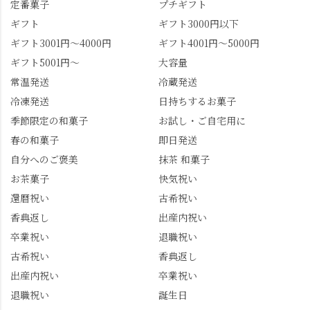
かったらぜひこの機会
景、もっと知られてほ
定番菓子
プチギフト
に食べてみてはいかが
しい！ 🍋締めは「みず
ギフト
ギフト3000円以下
でしょうか。 🍡みずは
は北川」さんへ。 いま
ギフト3001円～4000円
ギフト4001円～5000円
北川🍡 住所 長岡京市う
話題のレモンわらび餅
ギフト5001円～
大容量
ぐいす台1-3 TEL 075-
と、夏季限定・竹筒入
954-0400 営業時間 10:00
り水ようかん「清竹」
常温発送
冷蔵発送
～18:00 インスタ
を無事ゲットして、み
冷凍発送
日持ちするお菓子
@mizuha_kitagawa #セン
んな大満足の笑顔😋 さ
季節限定の和菓子
お試し・ご自宅用に
ス長岡京 #SENSE長岡
らに日高さんから、な
春の和菓子
即日発送
京公式アンバサダー #み
かの邸の珈琲パックと
ずは北川 私のアカウン
小倉山荘のお菓子のサ
自分へのご褒美
抹茶 和菓子
トは、地元のおすすめ
プライズプレゼントま
お茶菓子
快気祝い
グルメをメインに発
で🎁最後の最後まで"お
還暦祝い
古希祝い
信。お店選びの参考な
もてなし"の心を教えて
どにご利用いただける
いただきました。 プロ
香典返し
出産内祝い
と嬉しいです。 長岡京
ドライバーならではの
卒業祝い
退職祝い
市のお店や観光地など
ルート取り、駐車場事
古希祝い
香典返し
の情報を詳しく知りた
情、お客様を飽きさせ
出産内祝い
卒業祝い
い人は、下記アカウン
ない語り口…。楽しみ
トもあわせてチェック
ながら学びっぱなしの
退職祝い
誕生日
またはフォローして
一日。この経験を西山