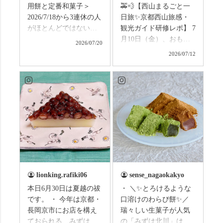
用餅と定番和菓子＞
🚕💨【西山まるごと一
2026/7/18から3連休の人
日旅✨京都西山旅感・
がほとんどではないか
観光ガイド研修レポ】 7
と思います。みなさん
月10日（金）、おもて
2026/07/20
はこの連休は楽しんで
なしタクシーの日高順
2026/07/12
いますか？ これからは
子さんの名ガイドで、
ものすごい暑さが続き
西山の魅力をぎゅっと
ますので、熱中症にな
詰め込んだ観光ガイド
らないようお互いに気
研修に行ってきまし
をつけましょう。 3連休
た！ 🎋スタートは「竹
まずは「みずは北川」
の径」。 頭上を覆う竹
の和菓子の紹介から。
のトンネルに一歩入る
（写真2枚目から） ・土
と、空気がすっと涼し
用餅（2個入） 暑気払
くなって、聞こえるの
い、厄払いとして夏の
は葉ずれの音だけ。嵐
土用入りにいただくと
山の竹林に絶対負けて
lionking.rafiki06
sense_nagaokakyo
いわれている土用餅。
ない美しさなのに、す
本日6月30日は夏越の祓
・ ＼✨とろけるような
今年の土用の入りは7/20
れ違うのは犬の散歩の
です。 ・ 今年は京都・
口溶けのわらび餅✨／
だそうです。連休最終
方くらい。この静け
長岡京市にお店を構え
瑞々しい生菓子が人気
日、時間のある人はぜ
さ、贅沢すぎません
ておられる、みずは北
の「みずは北川」は、