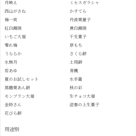
月映え
ミセスガラシャ
を実施中。期限は
始まった「あじさい供
7/26（日）。但し、「み
養」で、池に浮かぶあ
西山がさね
かすてら
ずは北川」のアプリ会
じさいにも出会えるか
梅一爽
丹波栗童子
員登録が必要です。 ※
も…という素敵なお話
紅白饅頭
黄白饅頭
ゼリーは生の写真を撮
も。 天然記念物の「遊
いちご大福
干支菓子
りたかったのですが、
龍の松」は、地を這う
崩れてしまいました。
ように伸びる主幹がま
零れ梅
草もち
「みずは北川」のアプ
るで龍が遊ぶように見
うららか
さくら餅
リ会員の登録はほんと
える迫力！そして桂昌
水無月
土用餅
うにおすすめ。ポイン
院お手植えと伝わる樹
若あゆ
青楓
トもすぐに貯まります
齢300年超のしだれ
し、いろんな特典もあ
桜。"玉の輿"の語源に
夏のお試しセット
水羊羹
ります。まだ会員登録
なったお玉さん＝桂昌
黒糖栗あん餅
秋の彩
していない人はぜひこ
院と徳川綱吉の、教科
モンブラン大福
生チョコ大福
の機会に会員登録もし
書がひっくり返るよう
てみてね。 みなさんは
な再評価のお話まで聞
金時さん
迎春の上生菓子
この中で気になったも
けて、もう頭も心も満
花びら餅
のはありましたか？ど
腹です。振り返れば京
れも食べてほしいおす
都盆地が一望…!西から
用途別
すめ品ばかりです。よ
京都を見渡せるこの絶