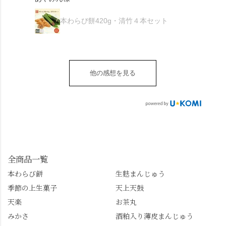
がとうございます🙏 ・
************** みずは
秋様
ますが、追加でかけな
し最高のお蕎麦をつる
お皿は原稔さん
北川
くても十分おいしくい
り。器まで美しくて、
本わらび餅420g・清竹４本セット
（@hara_minoru）「角
（mizuha_kitagawa） 京
ただけます。 店内には
みんなの箸もカメラも
皿 金彩三島 千羽鶴」で
都府長岡京市うぐいす
別の食べ方でおいしく
止まりません📸 🌸午後
す。 ・ #みずは北川 #
台1-3 10:00～18:00 無休
いただける、わらび餅
は西行ゆかりの花の寺
水無月 #原稔 さん #和
（元日のみ休業）
のアレンジレシピのポ
「勝持寺」、石庭が見
菓子 #京都
**************
他の感想を見る
ップがあります。店員
事な石の寺「正法寺」
sense_nagaokakyo では
さんに一言お声かけて
へ。青もみじがきらき
「長岡京」や近郊のま
もらえれば、撮影許可
ら輝いて、秋の紅葉シ
ちの日常の魅力を発信
をいただけます。よか
ーズンへの期待が膨ら
しています📱 ぜひ皆さ
ったらぜひこちらも試
みます。 💠そしてクラ
んも「 #センス長岡京
してみてね。 ※発信は
イマックスは「善峯
」を付けて長岡京の素
今回控えさせていただ
寺」！ 境内に咲くあじ
敵な写真を投稿して下
きました。 •お茶丸 •天
さいはなんと8000株。
全商品一覧
さい😉 #長岡京スイー
上天鼓 •天楽 •完熟南紅
「もう終わってるか
ツ #みずは北川 #わらび
本わらび餅
生麩まんじゅう
梅ゼリー 上記4点も定番
な…」と半ば諦めてい
餅 #抹茶わらび餅
季節の上生菓子
天上天鼓
の和菓子。 完熟南紅梅
たら、上の方にはまだ
ゼリーは、現在1,500円
瑞々しい花がたくさん
天楽
お茶丸
以上購入すると1個プレ
残っていてくれました
みかさ
酒粕入り薄皮まんじゅう
ゼントのクーポン企画
✨ちょうどこの日から