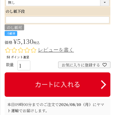
(
必
のし紙下段
須
)
のし紙可
冷蔵便
¥
5,130
価格
税込
レビューを書く
51
ポイント進呈
お気に入りに登録する
本日
09時00分
までのご注文で
2026/08/10（月）
に
ヤマ
ト運輸
でお届けします。