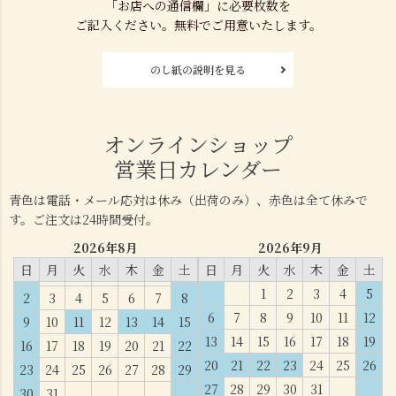
「お店への通信欄」に必要枚数を
ご記入ください。無料でご用意いたします。
のし紙の説明を見る
オンラインショップ
営業日カレンダー
青色は電話・メール応対は休み（出荷のみ）、赤色は全て休みで
す。ご注文は24時間受付。
2026年8月
2026年9月
日
月
火
水
木
金
土
日
月
火
水
木
金
土
1
2
3
4
5
2
3
4
5
6
7
8
6
7
8
9
10
11
12
9
10
11
12
13
14
15
13
14
15
16
17
18
19
16
17
18
19
20
21
22
20
21
22
23
24
25
26
23
24
25
26
27
28
29
27
28
29
30
31
30
31