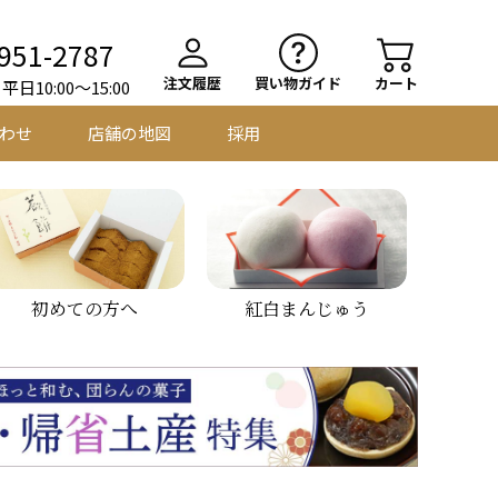
951-2787
注文履歴
買い物ガイド
カート
日10:00～15:00
わせ
店舗の地図
採用
初めての方へ
紅白まんじゅう