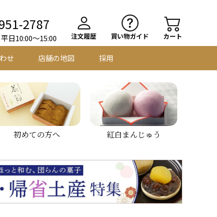
951-2787
注文履歴
買い物ガイド
カート
日10:00～15:00
わせ
店舗の地図
採用
初めての方へ
紅白まんじゅう