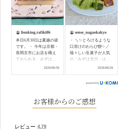
の和菓子の紹介から。
のトンネルに一歩入る
（写真2枚目から） ・土
と、空気がすっと涼し
用餅（2個入） 暑気払
くなって、聞こえるの
い、厄払いとして夏の
は葉ずれの音だけ。嵐
土用入りにいただくと
山の竹林に絶対負けて
lionking.rafiki06
sense_nagaokakyo
いわれている土用餅。
ない美しさなのに、す
本日6月30日は夏越の祓
・ ＼✨とろけるような
今年の土用の入りは7/20
れ違うのは犬の散歩の
です。 ・ 今年は京都・
口溶けのわらび餅✨／
だそうです。連休最終
方くらい。この静け
長岡京市にお店を構え
瑞々しい生菓子が人気
日、時間のある人はぜ
さ、贅沢すぎません
ておられる、みずは北
の「みずは北川」は、
ひこの機会に食べてみ
か…？ここを独り占め
川さん
和菓子作りの要である
ては。 •わらび餅（京き
できるのが西山なんで
2026/06/30
2026/06/26
（@mizuha_kitagawa）
おいしい水を求めて、
なこ） •わらび餅（抹
す。 ⛩️続いて「大原野
の水無月を頂きまし
西山の地にたどり着き
茶） 上記2点のわらび餅
神社」へ。 延暦3年
た。 ・ 大納言小豆は程
ました⛲️ 創業から30余
は、始めから一口サイ
（784年）、長岡京遷都
よい甘さで、ほっくり
年、自社の井戸の地下
ズになっているのです
とともに歩んできた"京
とした小豆の食感も美
水で作る和菓子は目に
お客様からのご感想
ぐにいただけます。 ち
春日"。鯉沢の池には白
味しかったです。うい
も麗しいものばかり👀
なみに、京きなこは通
いスイレンが咲き、神
ろう生地は歯応えもあ
「本わらび餅」は、も
常サイズ（250g）とビ
の使いの鹿がお出迎
りつつ滑らかで、こち
っちりした食感に深煎
ッグサイズ（420g）の2
え。紫式部が越前の雪
らもほんのりとした甘
りの香ばしい京きな粉
種類があります。 ※私
景色を見ながら想いを
レビュー
4.79
さだったため、とても
と和三盆の風味が広が