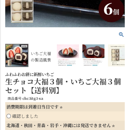
いちご大福
の製造風景
ふわふわお餅に新鮮いちご
生チョコ大福３個・いちご大福３個
セット【送料別】
商品番号
chc3itg3-sa
消費期限は到着日当日です
(
確認しました
必
北海道・秋田・青森・岩手・沖縄には発送できません
須