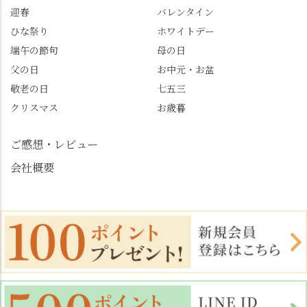
迎春
バレンタイン
めます。
#善峯寺 #あじさい #あ
じさい供養 #遊龍の松 #
ひな祭り
ホワイトデー
桂昌院 #玉の輿 #みずは
端午の節句
母の日
北川 #レモンわらび餅 #
父の日
お中元・お盆
清竹 #なかの邸 #小倉山
敬老の日
七五三
荘 #京都観光 #西京区 #
大原野
クリスマス
お歳暮
ご感想・レビュー
会社概要