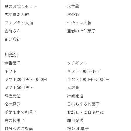
し、いろんな特典もあ
桜。"玉の輿"の語源に
夏のお試しセット
水羊羹
ります。まだ会員登録
なったお玉さん＝桂昌
黒糖栗あん餅
秋の彩
していない人はぜひこ
院と徳川綱吉の、教科
モンブラン大福
生チョコ大福
の機会に会員登録もし
書がひっくり返るよう
てみてね。 みなさんは
な再評価のお話まで聞
金時さん
迎春の上生菓子
この中で気になったも
けて、もう頭も心も満
花びら餅
のはありましたか？ど
腹です。振り返れば京
れも食べてほしいおす
都盆地が一望…!西から
用途別
すめ品ばかりです。よ
京都を見渡せるこの絶
かったらぜひこの機会
景、もっと知られてほ
定番菓子
プチギフト
に食べてみてはいかが
しい！ 🍋締めは「みず
ギフト
ギフト3000円以下
でしょうか。 🍡みずは
は北川」さんへ。 いま
ギフト3001円～4000円
ギフト4001円～5000円
北川🍡 住所 長岡京市う
話題のレモンわらび餅
ギフト5001円～
大容量
ぐいす台1-3 TEL 075-
と、夏季限定・竹筒入
954-0400 営業時間 10:00
り水ようかん「清竹」
常温発送
冷蔵発送
～18:00 インスタ
を無事ゲットして、み
冷凍発送
日持ちするお菓子
@mizuha_kitagawa #セン
んな大満足の笑顔😋 さ
季節限定の和菓子
お試し・ご自宅用に
ス長岡京 #SENSE長岡
らに日高さんから、な
春の和菓子
即日発送
京公式アンバサダー #み
かの邸の珈琲パックと
ずは北川 私のアカウン
小倉山荘のお菓子のサ
自分へのご褒美
抹茶 和菓子