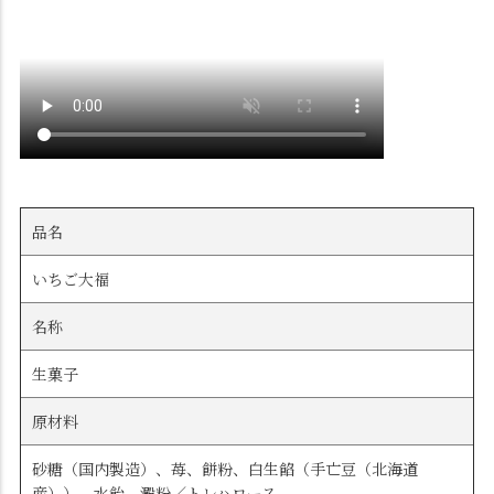
品名
いちご大福
名称
生菓子
原材料
砂糖（国内製造）、苺、餅粉、白生餡（手亡豆（北海道
産））、水飴、澱粉／トレハロース