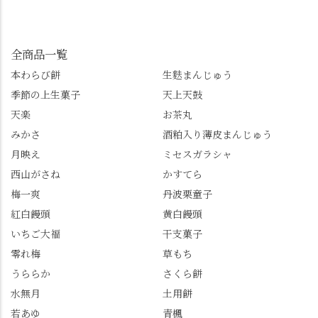
ったらぜひこちらも試
みます。 💠そしてクラ
んも「 #センス長岡京
してみてね。 ※発信は
イマックスは「善峯
」を付けて長岡京の素
今回控えさせていただ
寺」！ 境内に咲くあじ
敵な写真を投稿して下
きました。 •お茶丸 •天
さいはなんと8000株。
全商品一覧
さい😉 #長岡京スイー
上天鼓 •天楽 •完熟南紅
「もう終わってるか
ツ #みずは北川 #わらび
本わらび餅
生麩まんじゅう
梅ゼリー 上記4点も定番
な…」と半ば諦めてい
餅 #抹茶わらび餅
季節の上生菓子
天上天鼓
の和菓子。 完熟南紅梅
たら、上の方にはまだ
ゼリーは、現在1,500円
瑞々しい花がたくさん
天楽
お茶丸
以上購入すると1個プレ
残っていてくれました
みかさ
酒粕入り薄皮まんじゅう
ゼントのクーポン企画
✨ちょうどこの日から
月映え
ミセスガラシャ
を実施中。期限は
始まった「あじさい供
7/26（日）。但し、「み
養」で、池に浮かぶあ
西山がさね
かすてら
ずは北川」のアプリ会
じさいにも出会えるか
梅一爽
丹波栗童子
員登録が必要です。 ※
も…という素敵なお話
紅白饅頭
黄白饅頭
ゼリーは生の写真を撮
も。 天然記念物の「遊
いちご大福
干支菓子
りたかったのですが、
龍の松」は、地を這う
崩れてしまいました。
ように伸びる主幹がま
零れ梅
草もち
「みずは北川」のアプ
るで龍が遊ぶように見
うららか
さくら餅
リ会員の登録はほんと
える迫力！そして桂昌
水無月
土用餅
うにおすすめ。ポイン
院お手植えと伝わる樹
若あゆ
青楓
トもすぐに貯まります
齢300年超のしだれ