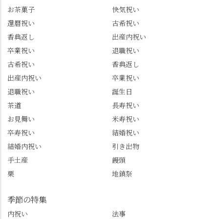
トは、地元のおすすめ
プライズプレゼントま
お茶菓子
快気祝い
グルメをメインに発
で🎁最後の最後まで"お
還暦祝い
古希祝い
信。お店選びの参考な
もてなし"の心を教えて
どにご利用いただける
いただきました。 プロ
香典返し
出産内祝い
と嬉しいです。 長岡京
ドライバーならではの
卒業祝い
退職祝い
市のお店や観光地など
ルート取り、駐車場事
古希祝い
香典返し
の情報を詳しく知りた
情、お客様を飽きさせ
出産内祝い
卒業祝い
い人は、下記アカウン
ない語り口…。楽しみ
トもあわせてチェック
ながら学びっぱなしの
退職祝い
誕生日
またはフォローして
一日。この経験を西山
茶道
長寿祝い
ね。 センス長岡京
のガイド活動にしっか
お見舞い
米寿祝い
@sense_nagaokakyo 長岡
り活かしていきます💪
卒寿祝い
結婚祝い
京市観光協会
西山、ほんまにええと
@nagaokakyo_tourism ふ
こです。次はあなたを
結婚内祝い
引き出物
るふる長岡京
ご案内させてください
手土産
饅頭
@furufuru_nagaokakyo
🚕✨ #京都西山旅感 #京
栗
地鎮祭
まいぷれ乙訓
都西山 #おもてなしタク
@mypl_otokuni ※今も
シー #観光ガイド研修 #
物価の値上がりが激し
竹の径 #大原野神社 #京
季節の特集
くなっているので、値
春日 #千眼桜 #そば切り
内祝い
法事
段の記載はしばらく止
こごろ #勝持寺 #正法寺