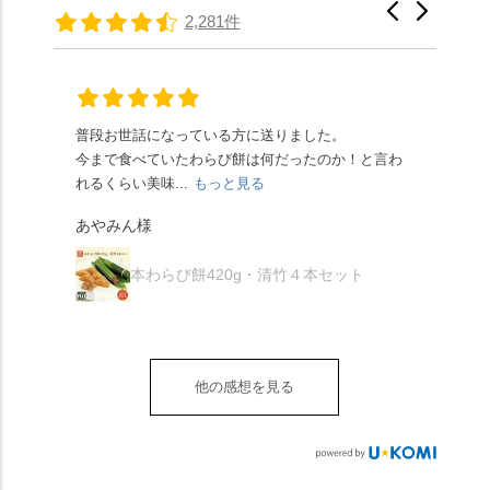
たちの間では、「みず
馳せた小塩山のふもと
2,281件
頂きやすかったです。
ります🥰 抹茶味もあ
はさんといえばわらび
に鎮座するお社です。
ありがたく、美味しく
り、こちらには宇治抹
餅がおすすめ」といわ
半日〜3日しか咲かない
頂きました。ご馳走様
茶を使用🍵 上質な渋み
れますが、ほんとうに
幻の「千眼桜」のお話
でした。 ・ 今年も変わ
の中に甘さを感じる大
納得です。種類は断ト
には一同うっとり。
らず湯島天満宮さんで
人の味わいです☺️ それ
ツに京きなこが人気で
「満開に出会えたら千
普段お世話になっている方に送りました。
夏の
茅の輪をくぐらせて頂
ぞれにきな粉、抹茶き
すが、私はどれも同じ
の願いが叶う」…来
今まで食べていたわらび餅は何だったのか！と言わ
た。
き、水無月にも出会え
な粉がついているの
くらい好きです。 ※京
春、絶対に狙います🌸
れるくらい美味...
もっと見る
あん
夏を迎えられることに
で、食べる直前にかけ
きなこはきなこ、抹茶
🍜お昼は「そば切りこ
が増.
感謝しています。あり
て召し上がれ💁‍♀️
あやみん様
は抹茶きなこが付いて
ごろ」さんで、のど越
がとうございます🙏 ・
************** みずは
秋様
ますが、追加でかけな
し最高のお蕎麦をつる
お皿は原稔さん
北川
くても十分おいしくい
り。器まで美しくて、
本わらび餅420g・清竹４本セット
（@hara_minoru）「角
（mizuha_kitagawa） 京
ただけます。 店内には
みんなの箸もカメラも
皿 金彩三島 千羽鶴」で
都府長岡京市うぐいす
別の食べ方でおいしく
止まりません📸 🌸午後
す。 ・ #みずは北川 #
台1-3 10:00～18:00 無休
いただける、わらび餅
は西行ゆかりの花の寺
水無月 #原稔 さん #和
（元日のみ休業）
のアレンジレシピのポ
「勝持寺」、石庭が見
菓子 #京都
**************
他の感想を見る
ップがあります。店員
事な石の寺「正法寺」
sense_nagaokakyo では
さんに一言お声かけて
へ。青もみじがきらき
「長岡京」や近郊のま
もらえれば、撮影許可
ら輝いて、秋の紅葉シ
ちの日常の魅力を発信
をいただけます。よか
ーズンへの期待が膨ら
しています📱 ぜひ皆さ