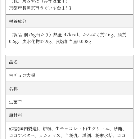
（株）京みずは（みずは北川）
京都府長岡京市うぐいす台１?３
栄養成分
（製品1個75g当たり）熱量147kcal、たんぱく質2.6g、脂質
0.5g、炭水化物32.9g、食塩相当量0.008g
品名
生チョコ大福
名称
生菓子
原材料
砂糖(国内製造)、餅粉、生チョコレート(生クリーム、砂糖、
ココアバター、カカオマス、全粉乳、洋酒、粉末水飴、ココ