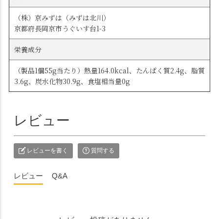
（株）京みずは（みずは北川）
京都府長岡京市うぐいす台1-3
栄養成分
（製品1個55g当たり）熱量164.0kcal、たんぱく質2.4g、脂質
3.6g、炭水化物30.9g、食塩相当量0g
レビュー
レビューを書く
質問する
レビュー
Q&A