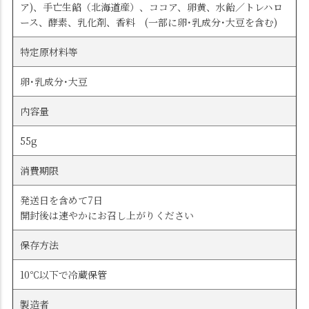
ア)、手亡生餡（北海道産）、ココア、卵黄、水飴／トレハロ
ース、酵素、乳化剤、香料 (一部に卵･乳成分･大豆を含む)
特定原材料等
卵･乳成分･大豆
内容量
55g
消費期限
発送日を含めて7日
開封後は速やかにお召し上がりください
保存方法
10℃以下で冷蔵保管
製造者