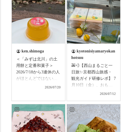
ken.shimoga
kyotonisiyamaryokan
hotsuu
＜「みずは北川」の土
用餅と定番和菓子＞
🚕💨【西山まるごと一
2026/7/18から3連休の人
日旅✨京都西山旅感・
がほとんどではないか
観光ガイド研修レポ】 7
と思います。みなさん
月10日（金）、おもて
2026/07/20
はこの連休は楽しんで
なしタクシーの日高順
2026/07/12
いますか？ これからは
子さんの名ガイドで、
ものすごい暑さが続き
西山の魅力をぎゅっと
ますので、熱中症にな
詰め込んだ観光ガイド
らないようお互いに気
研修に行ってきまし
をつけましょう。 3連休
た！ 🎋スタートは「竹
まずは「みずは北川」
の径」。 頭上を覆う竹