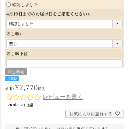
(
確認しました
)
必
4月19日までのお届け日をご指定ください
須
(
)
必
のし紙
須
(
)
必
のし紙下段
須
)
のし紙可
冷蔵便
¥
2,770
価格
税込
レビューを書く
28
ポイント進呈
お気に入りに登録する
申し訳ございません。ただいま在庫がございません。