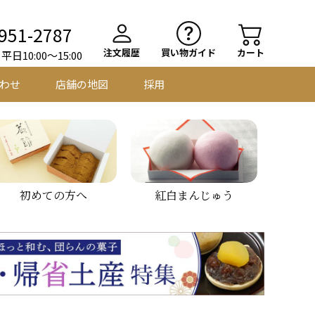
951-2787
注文履歴
買い物ガイド
カート
日10:00～15:00
わせ
店舗の地図
採用
初めての方へ
紅白まんじゅう