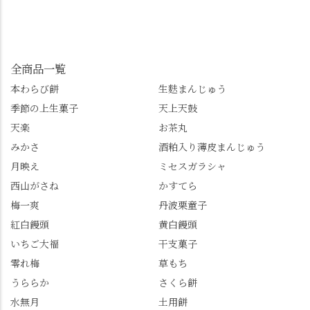
をいただけます。よか
ーズンへの期待が膨ら
しています📱 ぜひ皆さ
ったらぜひこちらも試
みます。 💠そしてクラ
んも「 #センス長岡京
してみてね。 ※発信は
イマックスは「善峯
」を付けて長岡京の素
今回控えさせていただ
寺」！ 境内に咲くあじ
敵な写真を投稿して下
きました。 •お茶丸 •天
さいはなんと8000株。
全商品一覧
さい😉 #長岡京スイー
上天鼓 •天楽 •完熟南紅
「もう終わってるか
ツ #みずは北川 #わらび
本わらび餅
生麩まんじゅう
梅ゼリー 上記4点も定番
な…」と半ば諦めてい
餅 #抹茶わらび餅
季節の上生菓子
天上天鼓
の和菓子。 完熟南紅梅
たら、上の方にはまだ
ゼリーは、現在1,500円
瑞々しい花がたくさん
天楽
お茶丸
以上購入すると1個プレ
残っていてくれました
みかさ
酒粕入り薄皮まんじゅう
ゼントのクーポン企画
✨ちょうどこの日から
月映え
ミセスガラシャ
を実施中。期限は
始まった「あじさい供
7/26（日）。但し、「み
養」で、池に浮かぶあ
西山がさね
かすてら
ずは北川」のアプリ会
じさいにも出会えるか
梅一爽
丹波栗童子
員登録が必要です。 ※
も…という素敵なお話
紅白饅頭
黄白饅頭
ゼリーは生の写真を撮
も。 天然記念物の「遊
いちご大福
干支菓子
りたかったのですが、
龍の松」は、地を這う
崩れてしまいました。
ように伸びる主幹がま
零れ梅
草もち
「みずは北川」のアプ
るで龍が遊ぶように見
うららか
さくら餅
リ会員の登録はほんと
える迫力！そして桂昌
水無月
土用餅
うにおすすめ。ポイン
院お手植えと伝わる樹