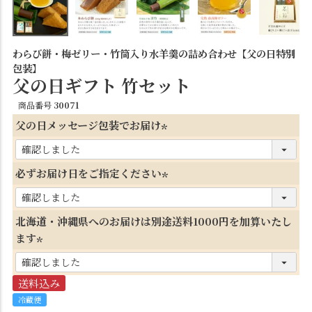
わらび餅・梅ゼリー・竹筒入り水羊羹の詰め合わせ【父の日特別
包装】
父の日ギフト 竹セット
商品番号
30071
父の日メッセージ包装でお届け
(
必
必ずお届け日をご指定ください
須
(
)
必
北海道・沖縄県へのお届けは別途送料1000円を加算いたし
須
ます
)
(
必
送料込み
須
冷蔵便
)