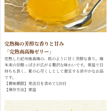
完熟梅の芳醇な香りと甘み
「完熟南高梅ゼリー」
完熟した紀州南高梅の、桃のように甘く芳醇な香り。梅
本来の甘酸っぱさが広がる贅沢な味わいです。常温で日
持ちも良く、夏の心尽くしとして重宝する涼やかなお品
です。
【賞味期限】発送日を含めて120日
【保存方法】常温