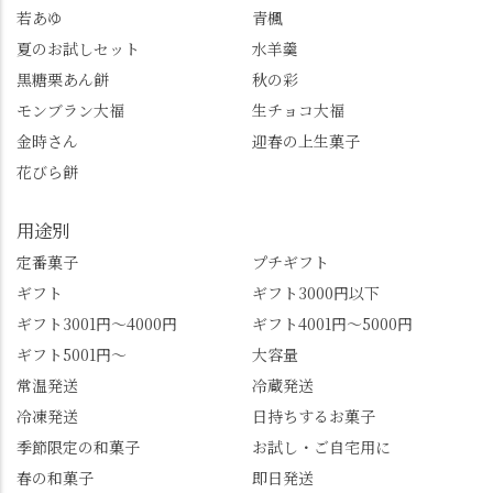
若あゆ
青楓
トもすぐに貯まります
齢300年超のしだれ
し、いろんな特典もあ
桜。"玉の輿"の語源に
夏のお試しセット
水羊羹
ります。まだ会員登録
なったお玉さん＝桂昌
黒糖栗あん餅
秋の彩
していない人はぜひこ
院と徳川綱吉の、教科
モンブラン大福
生チョコ大福
の機会に会員登録もし
書がひっくり返るよう
てみてね。 みなさんは
な再評価のお話まで聞
金時さん
迎春の上生菓子
この中で気になったも
けて、もう頭も心も満
花びら餅
のはありましたか？ど
腹です。振り返れば京
れも食べてほしいおす
都盆地が一望…!西から
用途別
すめ品ばかりです。よ
京都を見渡せるこの絶
かったらぜひこの機会
景、もっと知られてほ
定番菓子
プチギフト
に食べてみてはいかが
しい！ 🍋締めは「みず
ギフト
ギフト3000円以下
でしょうか。 🍡みずは
は北川」さんへ。 いま
ギフト3001円～4000円
ギフト4001円～5000円
北川🍡 住所 長岡京市う
話題のレモンわらび餅
ギフト5001円～
大容量
ぐいす台1-3 TEL 075-
と、夏季限定・竹筒入
954-0400 営業時間 10:00
り水ようかん「清竹」
常温発送
冷蔵発送
～18:00 インスタ
を無事ゲットして、み
冷凍発送
日持ちするお菓子
@mizuha_kitagawa #セン
んな大満足の笑顔😋 さ
季節限定の和菓子
お試し・ご自宅用に
ス長岡京 #SENSE長岡
らに日高さんから、な
春の和菓子
即日発送
京公式アンバサダー #み
かの邸の珈琲パックと