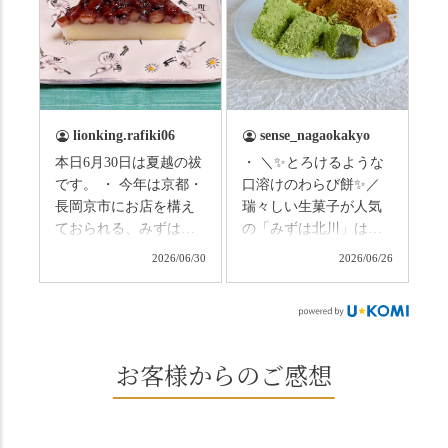
まずは「みずは北川」
の径」。 頭上を覆う竹
の和菓子の紹介から。
のトンネルに一歩入る
（写真2枚目から） ・土
と、空気がすっと涼し
用餅（2個入） 暑気払
くなって、聞こえるの
い、厄払いとして夏の
は葉ずれの音だけ。嵐
土用入りにいただくと
山の竹林に絶対負けて
lionking.rafiki06
sense_nagaokakyo
いわれている土用餅。
ない美しさなのに、す
本日6月30日は夏越の祓
・ ＼✨とろけるような
今年の土用の入りは7/20
れ違うのは犬の散歩の
です。 ・ 今年は京都・
口溶けのわらび餅✨／
だそうです。連休最終
方くらい。この静け
長岡京市にお店を構え
瑞々しい生菓子が人気
日、時間のある人はぜ
さ、贅沢すぎません
ておられる、みずは北
の「みずは北川」は、
ひこの機会に食べてみ
か…？ここを独り占め
川さん
和菓子作りの要である
ては。 •わらび餅（京き
できるのが西山なんで
2026/06/30
2026/06/26
（@mizuha_kitagawa）
おいしい水を求めて、
なこ） •わらび餅（抹
す。 ⛩️続いて「大原野
の水無月を頂きまし
西山の地にたどり着き
茶） 上記2点のわらび餅
神社」へ。 延暦3年
た。 ・ 大納言小豆は程
ました⛲️ 創業から30余
は、始めから一口サイ
（784年）、長岡京遷都
よい甘さで、ほっくり
年、自社の井戸の地下
ズになっているのです
とともに歩んできた"京
とした小豆の食感も美
水で作る和菓子は目に
お客様からのご感想
ぐにいただけます。 ち
春日"。鯉沢の池には白
味しかったです。うい
も麗しいものばかり👀
なみに、京きなこは通
いスイレンが咲き、神
ろう生地は歯応えもあ
「本わらび餅」は、も
常サイズ（250g）とビ
の使いの鹿がお出迎
りつつ滑らかで、こち
っちりした食感に深煎
ッグサイズ（420g）の2
え。紫式部が越前の雪