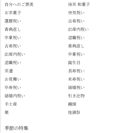
ずは北川 私のアカウン
小倉山荘のお菓子のサ
自分へのご褒美
抹茶 和菓子
トは、地元のおすすめ
プライズプレゼントま
お茶菓子
快気祝い
グルメをメインに発
で🎁最後の最後まで"お
還暦祝い
古希祝い
信。お店選びの参考な
もてなし"の心を教えて
どにご利用いただける
いただきました。 プロ
香典返し
出産内祝い
と嬉しいです。 長岡京
ドライバーならではの
卒業祝い
退職祝い
市のお店や観光地など
ルート取り、駐車場事
古希祝い
香典返し
の情報を詳しく知りた
情、お客様を飽きさせ
出産内祝い
卒業祝い
い人は、下記アカウン
ない語り口…。楽しみ
トもあわせてチェック
ながら学びっぱなしの
退職祝い
誕生日
またはフォローして
一日。この経験を西山
茶道
長寿祝い
ね。 センス長岡京
のガイド活動にしっか
お見舞い
米寿祝い
@sense_nagaokakyo 長岡
り活かしていきます💪
卒寿祝い
結婚祝い
京市観光協会
西山、ほんまにええと
@nagaokakyo_tourism ふ
こです。次はあなたを
結婚内祝い
引き出物
るふる長岡京
ご案内させてください
手土産
饅頭
@furufuru_nagaokakyo
🚕✨ #京都西山旅感 #京
栗
地鎮祭
まいぷれ乙訓
都西山 #おもてなしタク
@mypl_otokuni ※今も
シー #観光ガイド研修 #
物価の値上がりが激し
竹の径 #大原野神社 #京
季節の特集
くなっているので、値
春日 #千眼桜 #そば切り