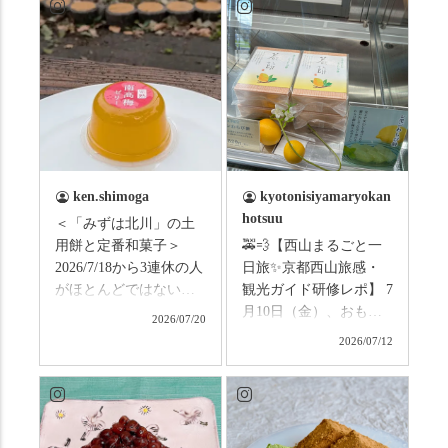
ken.shimoga
kyotonisiyamaryokan
hotsuu
＜「みずは北川」の土
用餅と定番和菓子＞
🚕💨【西山まるごと一
2026/7/18から3連休の人
日旅✨京都西山旅感・
がほとんどではないか
観光ガイド研修レポ】 7
と思います。みなさん
月10日（金）、おもて
2026/07/20
はこの連休は楽しんで
なしタクシーの日高順
2026/07/12
いますか？ これからは
子さんの名ガイドで、
ものすごい暑さが続き
西山の魅力をぎゅっと
ますので、熱中症にな
詰め込んだ観光ガイド
らないようお互いに気
研修に行ってきまし
をつけましょう。 3連休
た！ 🎋スタートは「竹