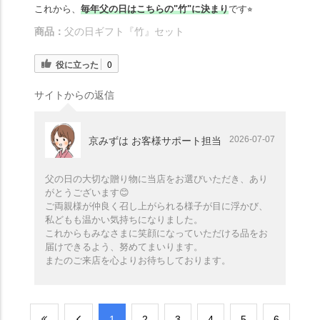
これから、
毎年父の日はこちらの"竹"に決まり
です⭐︎
商品：
父の日ギフト『竹』セット
役に立った
0
サイトからの返信
2026-07-07
京みずは お客様サポート担当
父の日の大切な贈り物に当店をお選びいただき、あり
がとうございます😊
ご両親様が仲良く召し上がられる様子が目に浮かび、
私どもも温かい気持ちになりました。
これからもみなさまに笑顔になっていただける品をお
届けできるよう、努めてまいります。
またのご来店を心よりお待ちしております。
​1
​2
​3
​4
​5
​6