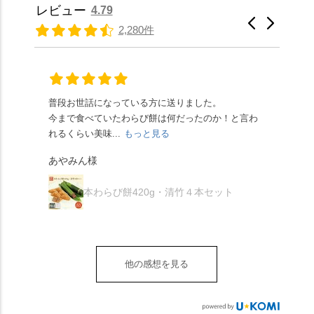
らもほんのりとした甘
りの香ばしい京きな粉
種類があります。 ※私
景色を見ながら想いを
レビュー
4.79
さだったため、とても
と和三盆の風味が広が
たちの間では、「みず
馳せた小塩山のふもと
2,280件
頂きやすかったです。
ります🥰 抹茶味もあ
はさんといえばわらび
に鎮座するお社です。
ありがたく、美味しく
り、こちらには宇治抹
餅がおすすめ」といわ
半日〜3日しか咲かない
頂きました。ご馳走様
茶を使用🍵 上質な渋み
れますが、ほんとうに
幻の「千眼桜」のお話
でした。 ・ 今年も変わ
の中に甘さを感じる大
納得です。種類は断ト
には一同うっとり。
らず湯島天満宮さんで
人の味わいです☺️ それ
ツに京きなこが人気で
「満開に出会えたら千
普段お世話になっている方に送りました。
夏の
茅の輪をくぐらせて頂
ぞれにきな粉、抹茶き
すが、私はどれも同じ
の願いが叶う」…来
今まで食べていたわらび餅は何だったのか！と言わ
た。
き、水無月にも出会え
な粉がついているの
くらい好きです。 ※京
春、絶対に狙います🌸
れるくらい美味...
もっと見る
あん
夏を迎えられることに
で、食べる直前にかけ
きなこはきなこ、抹茶
🍜お昼は「そば切りこ
が増.
感謝しています。あり
て召し上がれ💁‍♀️
あやみん様
は抹茶きなこが付いて
ごろ」さんで、のど越
がとうございます🙏 ・
************** みずは
秋様
ますが、追加でかけな
し最高のお蕎麦をつる
お皿は原稔さん
北川
くても十分おいしくい
り。器まで美しくて、
本わらび餅420g・清竹４本セット
（@hara_minoru）「角
（mizuha_kitagawa） 京
ただけます。 店内には
みんなの箸もカメラも
皿 金彩三島 千羽鶴」で
都府長岡京市うぐいす
別の食べ方でおいしく
止まりません📸 🌸午後
す。 ・ #みずは北川 #
台1-3 10:00～18:00 無休
いただける、わらび餅
は西行ゆかりの花の寺
水無月 #原稔 さん #和
（元日のみ休業）
のアレンジレシピのポ
「勝持寺」、石庭が見
菓子 #京都
**************
他の感想を見る
ップがあります。店員
事な石の寺「正法寺」
sense_nagaokakyo では
さんに一言お声かけて
へ。青もみじがきらき
「長岡京」や近郊のま
もらえれば、撮影許可
ら輝いて、秋の紅葉シ
ちの日常の魅力を発信