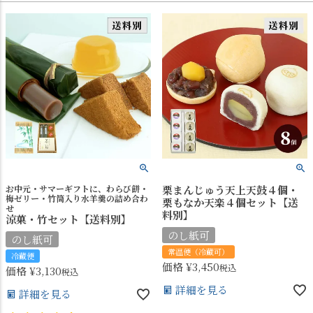
お中元・サマーギフトに、わらび餅・
栗まんじゅう天上天鼓４個・
梅ゼリー・竹筒入り水羊羹の詰め合わ
栗もなか天楽４個セット【送
せ
料別】
涼菓・竹セット【送料別】
のし紙可
のし紙可
常温便（冷蔵可）
冷蔵便
価格
¥
3,450
税込
価格
¥
3,130
税込
詳細を見る
詳細を見る