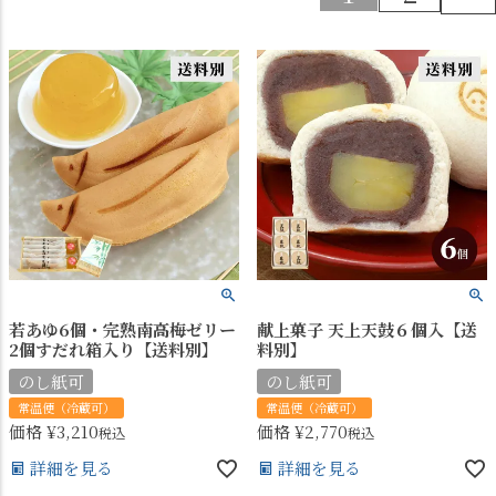
若あゆ6個・完熟南高梅ゼリー
献上菓子 天上天鼓６個入【送
2個すだれ箱入り【送料別】
料別】
のし紙可
のし紙可
常温便（冷蔵可）
常温便（冷蔵可）
価格
¥
3,210
価格
¥
2,770
税込
税込
詳細を見る
詳細を見る