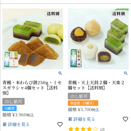
青楓・本わらび餅250g・ミセ
青楓・天上天鼓２個・天楽２
スガラシャ4個セット【送料
個セット【送料別】
別】
のし紙可
のし紙可
常温便（冷蔵可）
冷蔵便
価格
¥
3,700
税込
価格
¥
3,960
税込
詳細を見る
詳細を見る
1件