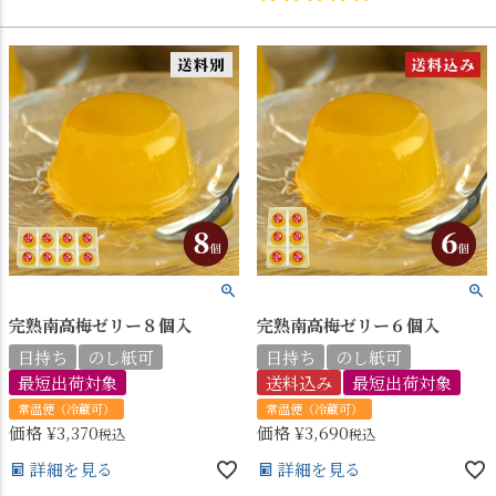
完熟南高梅ゼリー８個入
完熟南高梅ゼリー６個入
日持ち
のし紙可
日持ち
のし紙可
最短出荷対象
送料込み
最短出荷対象
常温便（冷蔵可）
常温便（冷蔵可）
価格
¥
3,370
価格
¥
3,690
税込
税込
詳細を見る
詳細を見る