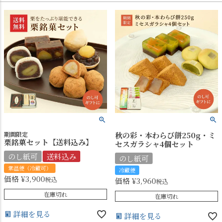
期間限定
秋の彩・本わらび餅250g・ミ
栗銘菓セット【送料込み】
セスガラシャ4個セット
のし紙可
送料込み
のし紙可
常温便（冷蔵可）
冷蔵便
価格
¥
3,900
税込
価格
¥
3,960
税込
在庫切れ
在庫切れ
詳細を見る
詳細を見る