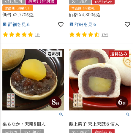
のし紙可
最短出荷対象
のし紙可
送料込み
常温便（冷蔵可）
常温便（冷蔵可）
価格
¥
3,770
価格
¥
4,800
税込
税込
詳細を見る
詳細を見る
1件
17件
栗もなか・天楽8個入
献上菓子 天上天鼓６個入
日持ち
のし紙可
のし紙可
送料込み