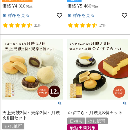
価格
¥
4,310
価格
¥
5,460
税込
税込
詳細を見る
詳細を見る
21件
17件
天上天鼓2個・天楽2個・月映
かすてら・月映え8個セット
え8個セット
日持ち
のし紙可
のし紙可
最短出荷対象