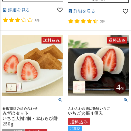
詳細を見る
詳細を見る
1件
3件
看板商品の詰め合わせ
ふわふわお餅に新鮮いちご
みずはセット
いちご大福４個入
いちご大福2個・本わらび餅
送料込み
250g
冷蔵便