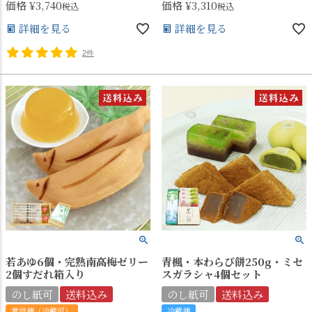
価格
¥
3,740
価格
¥
3,310
税込
税込
詳細を見る
詳細を見る
2件
若あゆ6個・完熟南高梅ゼリー
青楓・本わらび餅250g・ミセ
2個すだれ箱入り
スガラシャ4個セット
のし紙可
送料込み
のし紙可
送料込み
常温便（冷蔵可）
冷蔵便