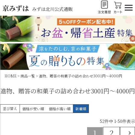
京みずは
みずは北川公式通販
HOME
商品一覧
進物、贈答の和菓子の詰め合わせ3001円～4000円
進物、贈答の和菓子の詰め合わせ3001円～4000円
並び替え
価格が安い順
価格が高い順
新着順
52
件中
1
-
50
件表示
1
2