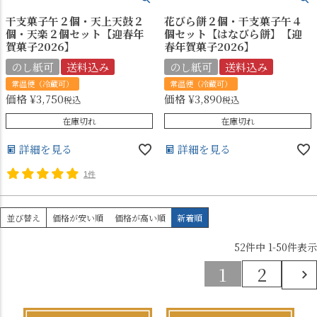
干支菓子午２個・天上天鼓２
花びら餅２個・干支菓子午４
個・天楽２個セット【迎春年
個セット【はなびら餅】【迎
賀菓子2026】
春年賀菓子2026】
のし紙可
送料込み
のし紙可
送料込み
常温便（冷蔵可）
常温便（冷蔵可）
価格
¥
3,750
価格
¥
3,890
税込
税込
在庫切れ
在庫切れ
詳細を見る
詳細を見る
1件
並び替え
価格が安い順
価格が高い順
新着順
52
件中
1
-
50
件表示
1
2