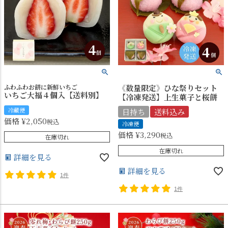
ふわふわお餅に新鮮いちご
《数量限定》ひな祭りセット
いちご大福４個入【送料別】
【冷凍発送】上生菓子と桜餅
冷蔵便
日持ち
送料込み
価格
¥
2,050
税込
冷凍便
価格
¥
3,290
税込
在庫切れ
在庫切れ
詳細を見る
詳細を見る
1件
1件