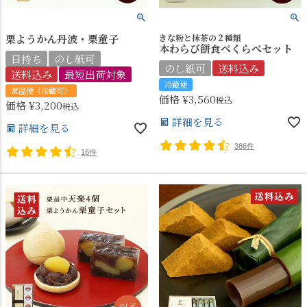
栗ようかん丹波・栗童子
きな粉と抹茶の２種類
本わらび餅食べくらべセット
日持ち
のし紙可
のし紙可
送料込み
送料込み
最短出荷対象
冷蔵便
常温便（冷蔵可）
価格
¥
3,560
税込
価格
¥
3,200
税込
詳細を見る
詳細を見る
386件
16件