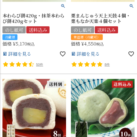
本わらび餅420g・抹茶本わら
栗まんじゅう天上天鼓４個・
び餅420gセット
栗もなか天楽４個セット
のし紙可
送料込み
のし紙可
送料込み
冷蔵便
常温便（冷蔵可）
価格
¥
5,170
価格
¥
4,550
税込
税込
詳細を見る
詳細を見る
50件
8件