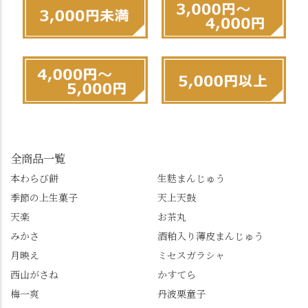
全商品一覧
本わらび餅
生麩まんじゅう
季節の上生菓子
天上天鼓
天楽
お茶丸
みかさ
酒粕入り薄皮まんじゅう
月映え
ミセスガラシャ
西山がさね
かすてら
梅一爽
丹波栗童子