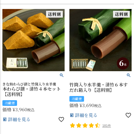
きな粉わらび餅と竹筒入り水羊羹
竹筒入り水羊羹・清竹６本す
本わらび餅・清竹４本セット
だれ箱入り【送料別】
【送料別】
冷蔵便
冷蔵便
価格
¥
3,690
税込
価格
¥
3,960
税込
詳細を見る
詳細を見る
181件