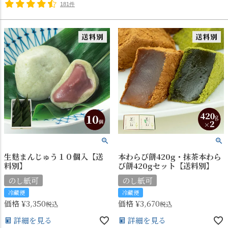
181件
生麩まんじゅう１０個入【送
本わらび餅420g・抹茶本わら
料別】
び餅420gセット【送料別】
のし紙可
のし紙可
冷蔵便
冷蔵便
価格
¥
3,350
価格
¥
3,670
税込
税込
詳細を見る
詳細を見る