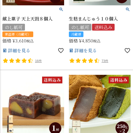
献上菓子 天上天鼓８個入
生麩まんじゅう１０個入
のし紙可
のし紙可
送料込み
常温便（冷蔵可）
冷蔵便
価格
¥
3,610
価格
¥
4,850
税込
税込
詳細を見る
詳細を見る
16件
73件