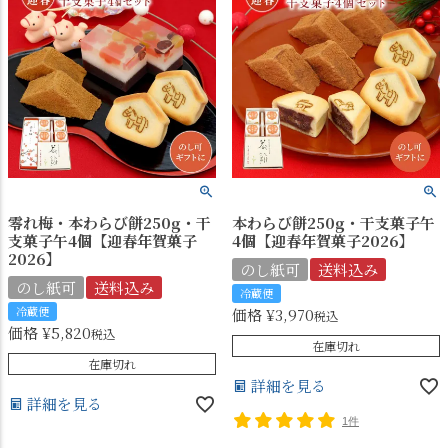
零れ梅・本わらび餅250g・干
本わらび餅250g・干支菓子午
支菓子午4個【迎春年賀菓子
4個【迎春年賀菓子2026】
2026】
のし紙可
送料込み
のし紙可
送料込み
冷蔵便
冷蔵便
価格
¥
3,970
税込
価格
¥
5,820
税込
在庫切れ
在庫切れ
詳細を見る
詳細を見る
1件