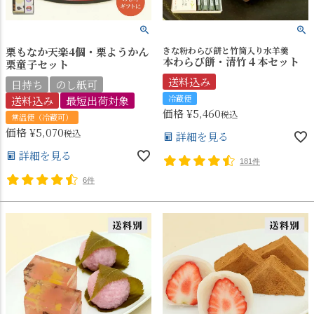
栗もなか天楽4個・栗ようかん
きな粉わらび餅と竹筒入り水羊羹
本わらび餅・清竹４本セット
栗童子セット
送料込み
日持ち
のし紙可
冷蔵便
送料込み
最短出荷対象
価格
¥
5,460
税込
常温便（冷蔵可）
価格
¥
5,070
税込
詳細を見る
詳細を見る
181件
6件