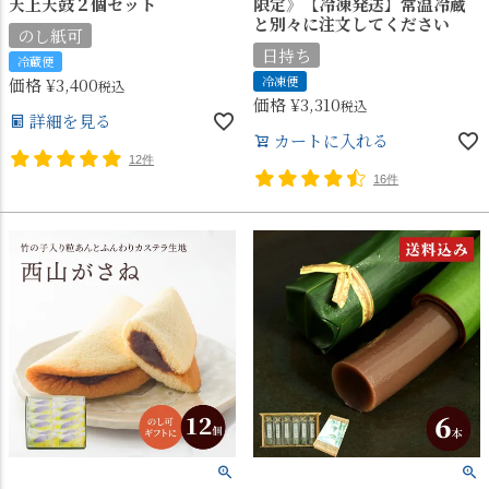
天上天鼓２個セット
限定》【冷凍発送】常温冷蔵
と別々に注文してください
のし紙可
日持ち
冷蔵便
冷凍便
価格
¥
3,400
税込
価格
¥
3,310
税込
詳細を見る
カートに入れる
12件
16件