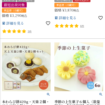
最短出荷対象
常温便（冷蔵可）
価格
¥
3,870
税込
常温便（冷蔵可）
価格
¥
3,290
税込
詳細を見る
詳細を見る
6件
3件
本わらび餅420g・天楽２個・
季節の上生菓子６個入《数量