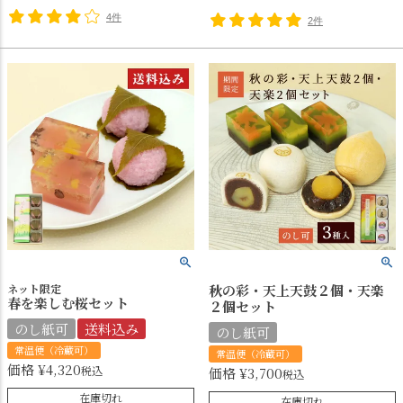
4件
2件
ネット限定
秋の彩・天上天鼓２個・天楽
春を楽しむ桜セット
２個セット
のし紙可
送料込み
のし紙可
常温便（冷蔵可）
常温便（冷蔵可）
価格
¥
4,320
税込
価格
¥
3,700
税込
在庫切れ
在庫切れ