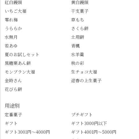
紅白饅頭
黄白饅頭
いちご大福
干支菓子
零れ梅
草もち
うららか
さくら餅
水無月
土用餅
若あゆ
青楓
夏のお試しセット
水羊羹
黒糖栗あん餅
秋の彩
モンブラン大福
生チョコ大福
金時さん
迎春の上生菓子
花びら餅
用途別
定番菓子
プチギフト
ギフト
ギフト3000円以下
ギフト3001円～4000円
ギフト4001円～5000円