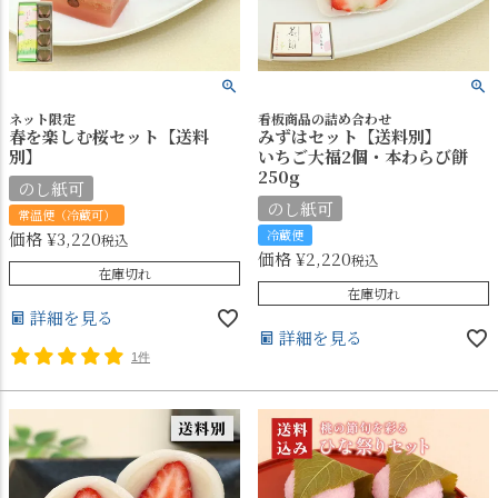
ネット限定
看板商品の詰め合わせ
春を楽しむ桜セット【送料
みずはセット【送料別】
別】
いちご大福2個・本わらび餅
250g
のし紙可
のし紙可
常温便（冷蔵可）
冷蔵便
価格
¥
3,220
税込
価格
¥
2,220
税込
在庫切れ
在庫切れ
詳細を見る
詳細を見る
1件