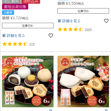
のし紙可
送料込み
価格
¥
3,550
税込
最短出荷対象
在庫切れ
冷蔵便
価格
¥
3,720
税込
詳細を見る
在庫切れ
250件
詳細を見る
47件