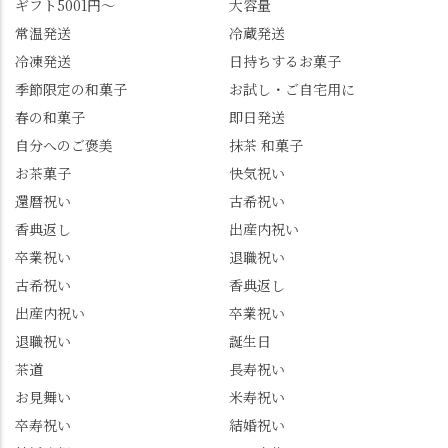
ギフト5001円～
大容量
常温発送
冷蔵発送
冷凍発送
日持ちするお菓子
季節限定の和菓子
お試し・ご自宅用に
春の和菓子
即日発送
自分へのご褒美
抹茶 和菓子
お茶菓子
快気祝い
還暦祝い
古希祝い
香典返し
出産内祝い
卒業祝い
退職祝い
古希祝い
香典返し
出産内祝い
卒業祝い
退職祝い
誕生日
茶道
長寿祝い
お見舞い
米寿祝い
卒寿祝い
結婚祝い