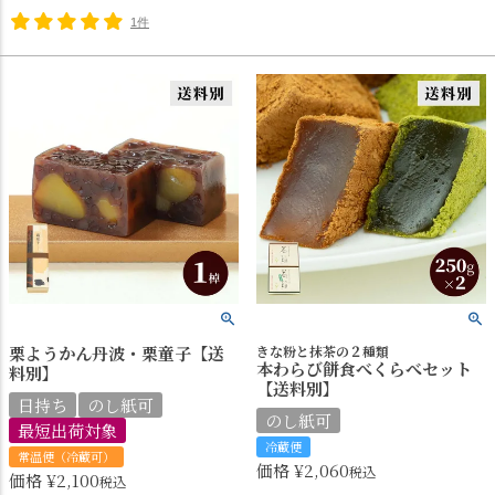
1件
栗ようかん丹波・栗童子【送
きな粉と抹茶の２種類
本わらび餅食べくらべセット
料別】
【送料別】
日持ち
のし紙可
のし紙可
最短出荷対象
冷蔵便
常温便（冷蔵可）
価格
¥
2,060
税込
価格
¥
2,100
税込