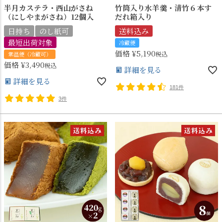
半月カステラ・西山がさね
竹筒入り水羊羹・清竹６本す
（にしやまがさね）12個入
だれ箱入り
日持ち
のし紙可
送料込み
最短出荷対象
冷蔵便
価格
¥
5,190
税込
常温便（冷蔵可）
価格
¥
3,490
税込
詳細を見る
詳細を見る
181件
3件