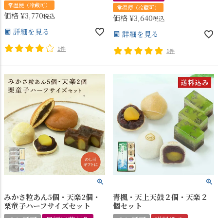
常温便（冷蔵可）
常温便（冷蔵可）
価格
¥
3,770
税込
価格
¥
3,640
税込
詳細を見る
詳細を見る
1件
1件
みかさ粒あん5個・天楽2個・
青楓・天上天鼓２個・天楽２
栗童子ハーフサイズセット
個セット