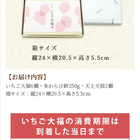
【お届け内容】
いちご大福6個・本わらび餅250g・天上天鼓2個
箱サイズ：縦24×横20.5×高さ5.5cm