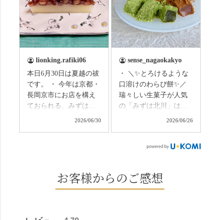
まずは「みずは北川」
の径」。 頭上を覆う竹
の和菓子の紹介から。
のトンネルに一歩入る
（写真2枚目から） ・土
と、空気がすっと涼し
用餅（2個入） 暑気払
くなって、聞こえるの
い、厄払いとして夏の
は葉ずれの音だけ。嵐
土用入りにいただくと
山の竹林に絶対負けて
lionking.rafiki06
sense_nagaokakyo
いわれている土用餅。
ない美しさなのに、す
本日6月30日は夏越の祓
・ ＼✨とろけるような
今年の土用の入りは7/20
れ違うのは犬の散歩の
です。 ・ 今年は京都・
口溶けのわらび餅✨／
だそうです。連休最終
方くらい。この静け
長岡京市にお店を構え
瑞々しい生菓子が人気
日、時間のある人はぜ
さ、贅沢すぎません
ておられる、みずは北
の「みずは北川」は、
ひこの機会に食べてみ
か…？ここを独り占め
川さん
和菓子作りの要である
ては。 •わらび餅（京き
できるのが西山なんで
2026/06/30
2026/06/26
（@mizuha_kitagawa）
おいしい水を求めて、
なこ） •わらび餅（抹
す。 ⛩️続いて「大原野
の水無月を頂きまし
西山の地にたどり着き
茶） 上記2点のわらび餅
神社」へ。 延暦3年
た。 ・ 大納言小豆は程
ました⛲️ 創業から30余
は、始めから一口サイ
（784年）、長岡京遷都
よい甘さで、ほっくり
年、自社の井戸の地下
ズになっているのです
とともに歩んできた"京
とした小豆の食感も美
水で作る和菓子は目に
お客様からのご感想
ぐにいただけます。 ち
春日"。鯉沢の池には白
味しかったです。うい
も麗しいものばかり👀
なみに、京きなこは通
いスイレンが咲き、神
ろう生地は歯応えもあ
「本わらび餅」は、も
常サイズ（250g）とビ
の使いの鹿がお出迎
りつつ滑らかで、こち
っちりした食感に深煎
ッグサイズ（420g）の2
え。紫式部が越前の雪
らもほんのりとした甘
りの香ばしい京きな粉
種類があります。 ※私
景色を見ながら想いを