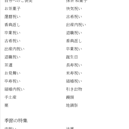
自分へのご褒美
抹茶 和菓子
トは、地元のおすすめ
プライズプレゼントま
お茶菓子
快気祝い
グルメをメインに発
で🎁最後の最後まで"お
還暦祝い
古希祝い
信。お店選びの参考な
もてなし"の心を教えて
どにご利用いただける
いただきました。 プロ
香典返し
出産内祝い
と嬉しいです。 長岡京
ドライバーならではの
卒業祝い
退職祝い
市のお店や観光地など
ルート取り、駐車場事
古希祝い
香典返し
の情報を詳しく知りた
情、お客様を飽きさせ
出産内祝い
卒業祝い
い人は、下記アカウン
ない語り口…。楽しみ
トもあわせてチェック
ながら学びっぱなしの
退職祝い
誕生日
またはフォローして
一日。この経験を西山
茶道
長寿祝い
ね。 センス長岡京
のガイド活動にしっか
お見舞い
米寿祝い
@sense_nagaokakyo 長岡
り活かしていきます💪
卒寿祝い
結婚祝い
京市観光協会
西山、ほんまにええと
@nagaokakyo_tourism ふ
こです。次はあなたを
結婚内祝い
引き出物
るふる長岡京
ご案内させてください
手土産
饅頭
@furufuru_nagaokakyo
🚕✨ #京都西山旅感 #京
栗
地鎮祭
まいぷれ乙訓
都西山 #おもてなしタク
@mypl_otokuni ※今も
シー #観光ガイド研修 #
物価の値上がりが激し
竹の径 #大原野神社 #京
季節の特集
くなっているので、値
春日 #千眼桜 #そば切り
内祝い
法事