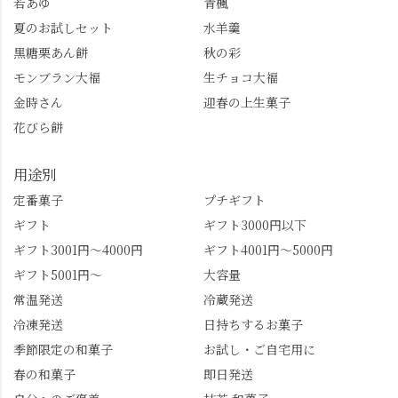
若あゆ
青楓
トもすぐに貯まります
齢300年超のしだれ
し、いろんな特典もあ
桜。"玉の輿"の語源に
夏のお試しセット
水羊羹
ります。まだ会員登録
なったお玉さん＝桂昌
黒糖栗あん餅
秋の彩
していない人はぜひこ
院と徳川綱吉の、教科
モンブラン大福
生チョコ大福
の機会に会員登録もし
書がひっくり返るよう
てみてね。 みなさんは
な再評価のお話まで聞
金時さん
迎春の上生菓子
この中で気になったも
けて、もう頭も心も満
花びら餅
のはありましたか？ど
腹です。振り返れば京
れも食べてほしいおす
都盆地が一望…!西から
用途別
すめ品ばかりです。よ
京都を見渡せるこの絶
かったらぜひこの機会
景、もっと知られてほ
定番菓子
プチギフト
に食べてみてはいかが
しい！ 🍋締めは「みず
ギフト
ギフト3000円以下
でしょうか。 🍡みずは
は北川」さんへ。 いま
ギフト3001円～4000円
ギフト4001円～5000円
北川🍡 住所 長岡京市う
話題のレモンわらび餅
ギフト5001円～
大容量
ぐいす台1-3 TEL 075-
と、夏季限定・竹筒入
954-0400 営業時間 10:00
り水ようかん「清竹」
常温発送
冷蔵発送
～18:00 インスタ
を無事ゲットして、み
冷凍発送
日持ちするお菓子
@mizuha_kitagawa #セン
んな大満足の笑顔😋 さ
季節限定の和菓子
お試し・ご自宅用に
ス長岡京 #SENSE長岡
らに日高さんから、な
春の和菓子
即日発送
京公式アンバサダー #み
かの邸の珈琲パックと
ずは北川 私のアカウン
小倉山荘のお菓子のサ