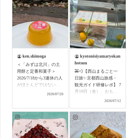
ken.shimoga
kyotonisiyamaryokan
hotsuu
＜「みずは北川」の土
用餅と定番和菓子＞
🚕💨【西山まるごと一
2026/7/18から3連休の人
日旅✨京都西山旅感・
がほとんどではないか
観光ガイド研修レポ】 7
と思います。みなさん
月10日（金）、おもて
2026/07/20
はこの連休は楽しんで
なしタクシーの日高順
2026/07/12
いますか？ これからは
子さんの名ガイドで、
ものすごい暑さが続き
西山の魅力をぎゅっと
ますので、熱中症にな
詰め込んだ観光ガイド
らないようお互いに気
研修に行ってきまし
をつけましょう。 3連休
た！ 🎋スタートは「竹