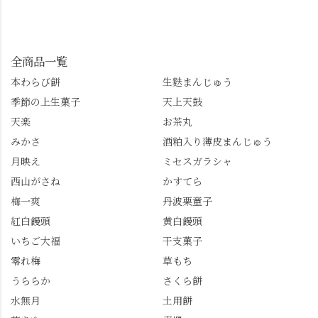
しています📱 ぜひ皆さ
ったらぜひこちらも試
みます。 💠そしてクラ
んも「 #センス長岡京
してみてね。 ※発信は
イマックスは「善峯
」を付けて長岡京の素
今回控えさせていただ
寺」！ 境内に咲くあじ
敵な写真を投稿して下
きました。 •お茶丸 •天
さいはなんと8000株。
全商品一覧
さい😉 #長岡京スイー
上天鼓 •天楽 •完熟南紅
「もう終わってるか
ツ #みずは北川 #わらび
本わらび餅
生麩まんじゅう
梅ゼリー 上記4点も定番
な…」と半ば諦めてい
餅 #抹茶わらび餅
季節の上生菓子
天上天鼓
の和菓子。 完熟南紅梅
たら、上の方にはまだ
ゼリーは、現在1,500円
瑞々しい花がたくさん
天楽
お茶丸
以上購入すると1個プレ
残っていてくれました
みかさ
酒粕入り薄皮まんじゅう
ゼントのクーポン企画
✨ちょうどこの日から
月映え
ミセスガラシャ
を実施中。期限は
始まった「あじさい供
7/26（日）。但し、「み
養」で、池に浮かぶあ
西山がさね
かすてら
ずは北川」のアプリ会
じさいにも出会えるか
梅一爽
丹波栗童子
員登録が必要です。 ※
も…という素敵なお話
紅白饅頭
黄白饅頭
ゼリーは生の写真を撮
も。 天然記念物の「遊
いちご大福
干支菓子
りたかったのですが、
龍の松」は、地を這う
崩れてしまいました。
ように伸びる主幹がま
零れ梅
草もち
「みずは北川」のアプ
るで龍が遊ぶように見
うららか
さくら餅
リ会員の登録はほんと
える迫力！そして桂昌
水無月
土用餅
うにおすすめ。ポイン
院お手植えと伝わる樹