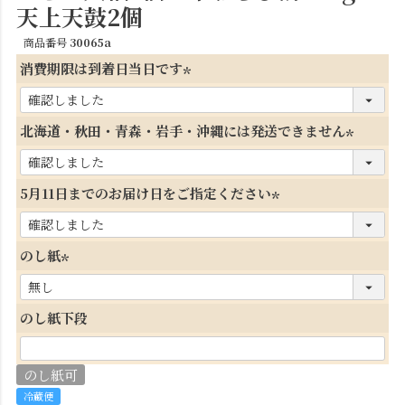
天上天鼓2個
商品番号
30065a
消費期限は到着日当日です
(
必
北海道・秋田・青森・岩手・沖縄には発送できません
須
(
)
必
5月11日までのお届け日をご指定ください
須
(
)
必
のし紙
須
(
)
必
のし紙下段
須
)
のし紙可
冷蔵便