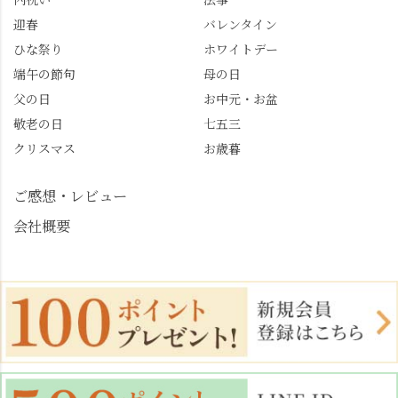
段の記載はしばらく止
こごろ #勝持寺 #正法寺
迎春
バレンタイン
めます。
#善峯寺 #あじさい #あ
じさい供養 #遊龍の松 #
ひな祭り
ホワイトデー
桂昌院 #玉の輿 #みずは
端午の節句
母の日
北川 #レモンわらび餅 #
父の日
お中元・お盆
清竹 #なかの邸 #小倉山
敬老の日
七五三
荘 #京都観光 #西京区 #
大原野
クリスマス
お歳暮
ご感想・レビュー
会社概要