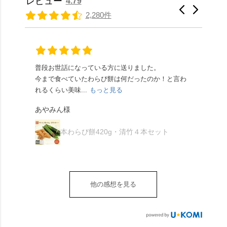
レビュー
4.79
さだったため、とても
と和三盆の風味が広が
たちの間では、「みず
馳せた小塩山のふもと
2,280件
頂きやすかったです。
ります🥰 抹茶味もあ
はさんといえばわらび
に鎮座するお社です。
ありがたく、美味しく
り、こちらには宇治抹
餅がおすすめ」といわ
半日〜3日しか咲かない
頂きました。ご馳走様
茶を使用🍵 上質な渋み
れますが、ほんとうに
幻の「千眼桜」のお話
でした。 ・ 今年も変わ
の中に甘さを感じる大
納得です。種類は断ト
には一同うっとり。
らず湯島天満宮さんで
人の味わいです☺️ それ
ツに京きなこが人気で
「満開に出会えたら千
普段お世話になっている方に送りました。
夏の
茅の輪をくぐらせて頂
ぞれにきな粉、抹茶き
すが、私はどれも同じ
の願いが叶う」…来
今まで食べていたわらび餅は何だったのか！と言わ
た。
き、水無月にも出会え
な粉がついているの
くらい好きです。 ※京
春、絶対に狙います🌸
れるくらい美味...
もっと見る
あん
夏を迎えられることに
で、食べる直前にかけ
きなこはきなこ、抹茶
🍜お昼は「そば切りこ
が増.
感謝しています。あり
て召し上がれ💁‍♀️
あやみん様
は抹茶きなこが付いて
ごろ」さんで、のど越
がとうございます🙏 ・
************** みずは
秋様
ますが、追加でかけな
し最高のお蕎麦をつる
お皿は原稔さん
北川
くても十分おいしくい
り。器まで美しくて、
本わらび餅420g・清竹４本セット
（@hara_minoru）「角
（mizuha_kitagawa） 京
ただけます。 店内には
みんなの箸もカメラも
皿 金彩三島 千羽鶴」で
都府長岡京市うぐいす
別の食べ方でおいしく
止まりません📸 🌸午後
す。 ・ #みずは北川 #
台1-3 10:00～18:00 無休
いただける、わらび餅
は西行ゆかりの花の寺
水無月 #原稔 さん #和
（元日のみ休業）
のアレンジレシピのポ
「勝持寺」、石庭が見
菓子 #京都
**************
他の感想を見る
ップがあります。店員
事な石の寺「正法寺」
sense_nagaokakyo では
さんに一言お声かけて
へ。青もみじがきらき
「長岡京」や近郊のま
もらえれば、撮影許可
ら輝いて、秋の紅葉シ
ちの日常の魅力を発信
をいただけます。よか
ーズンへの期待が膨ら