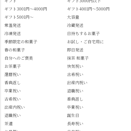
ギフト
ギフト3000円以下
でしょうか。 🍡みずは
は北川」さんへ。 いま
ギフト3001円～4000円
ギフト4001円～5000円
北川🍡 住所 長岡京市う
話題のレモンわらび餅
ギフト5001円～
大容量
ぐいす台1-3 TEL 075-
と、夏季限定・竹筒入
954-0400 営業時間 10:00
り水ようかん「清竹」
常温発送
冷蔵発送
～18:00 インスタ
を無事ゲットして、み
冷凍発送
日持ちするお菓子
@mizuha_kitagawa #セン
んな大満足の笑顔😋 さ
季節限定の和菓子
お試し・ご自宅用に
ス長岡京 #SENSE長岡
らに日高さんから、な
春の和菓子
即日発送
京公式アンバサダー #み
かの邸の珈琲パックと
ずは北川 私のアカウン
小倉山荘のお菓子のサ
自分へのご褒美
抹茶 和菓子
トは、地元のおすすめ
プライズプレゼントま
お茶菓子
快気祝い
グルメをメインに発
で🎁最後の最後まで"お
還暦祝い
古希祝い
信。お店選びの参考な
もてなし"の心を教えて
どにご利用いただける
いただきました。 プロ
香典返し
出産内祝い
と嬉しいです。 長岡京
ドライバーならではの
卒業祝い
退職祝い
市のお店や観光地など
ルート取り、駐車場事
古希祝い
香典返し
の情報を詳しく知りた
情、お客様を飽きさせ
出産内祝い
卒業祝い
い人は、下記アカウン
ない語り口…。楽しみ
トもあわせてチェック
ながら学びっぱなしの
退職祝い
誕生日
またはフォローして
一日。この経験を西山
茶道
長寿祝い
ね。 センス長岡京
のガイド活動にしっか