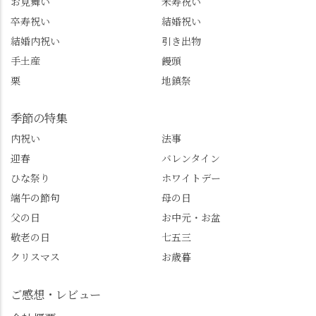
お見舞い
米寿祝い
@sense_nagaokakyo 長岡
り活かしていきます💪
卒寿祝い
結婚祝い
京市観光協会
西山、ほんまにええと
@nagaokakyo_tourism ふ
こです。次はあなたを
結婚内祝い
引き出物
るふる長岡京
ご案内させてください
手土産
饅頭
@furufuru_nagaokakyo
🚕✨ #京都西山旅感 #京
栗
地鎮祭
まいぷれ乙訓
都西山 #おもてなしタク
@mypl_otokuni ※今も
シー #観光ガイド研修 #
物価の値上がりが激し
竹の径 #大原野神社 #京
季節の特集
くなっているので、値
春日 #千眼桜 #そば切り
内祝い
法事
段の記載はしばらく止
こごろ #勝持寺 #正法寺
迎春
バレンタイン
めます。
#善峯寺 #あじさい #あ
じさい供養 #遊龍の松 #
ひな祭り
ホワイトデー
桂昌院 #玉の輿 #みずは
端午の節句
母の日
北川 #レモンわらび餅 #
父の日
お中元・お盆
清竹 #なかの邸 #小倉山
敬老の日
七五三
荘 #京都観光 #西京区 #
大原野
クリスマス
お歳暮
ご感想・レビュー