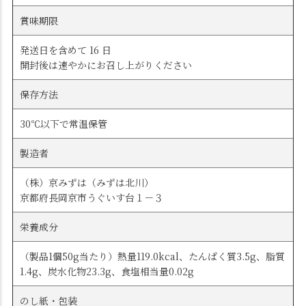
賞味期限
発送日を含めて 16 日
開封後は速やかにお召し上がりください
保存方法
30℃以下で常温保管
製造者
（株）京みずは（みずは北川）
京都府長岡京市うぐいす台１－３
栄養成分
（製品1個50g当たり）熱量119.0kcal、たんぱく質3.5g、脂質
1.4g、炭水化物23.3g、食塩相当量0.02g
のし紙・包装