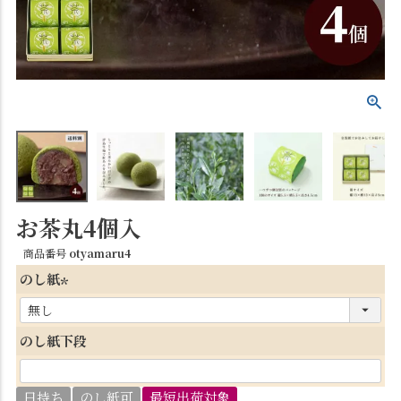
お茶丸4個入
商品番号
otyamaru4
のし紙
(
必
のし紙下段
須
)
日持ち
のし紙可
最短出荷対象