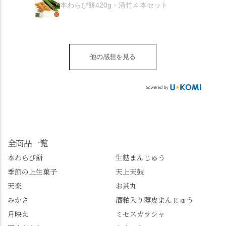
お皿は原稔さん
北川
くても十分おいしくい
り。器まで美しくて、
本わらび餅420g・清竹４本セット
（@hara_minoru）「角
（mizuha_kitagawa） 京
ただけます。 店内には
みんなの箸もカメラも
皿 金彩三島 千羽鶴」で
都府長岡京市うぐいす
別の食べ方でおいしく
止まりません📸 🌸午後
す。 ・ #みずは北川 #
台1-3 10:00～18:00 無休
いただける、わらび餅
は西行ゆかりの花の寺
水無月 #原稔 さん #和
（元日のみ休業）
のアレンジレシピのポ
「勝持寺」、石庭が見
菓子 #京都
**************
他の感想を見る
ップがあります。店員
事な石の寺「正法寺」
sense_nagaokakyo では
さんに一言お声かけて
へ。青もみじがきらき
「長岡京」や近郊のま
もらえれば、撮影許可
ら輝いて、秋の紅葉シ
ちの日常の魅力を発信
をいただけます。よか
ーズンへの期待が膨ら
しています📱 ぜひ皆さ
ったらぜひこちらも試
みます。 💠そしてクラ
んも「 #センス長岡京
してみてね。 ※発信は
イマックスは「善峯
」を付けて長岡京の素
今回控えさせていただ
寺」！ 境内に咲くあじ
敵な写真を投稿して下
きました。 •お茶丸 •天
さいはなんと8000株。
全商品一覧
さい😉 #長岡京スイー
上天鼓 •天楽 •完熟南紅
「もう終わってるか
ツ #みずは北川 #わらび
本わらび餅
生麩まんじゅう
梅ゼリー 上記4点も定番
な…」と半ば諦めてい
餅 #抹茶わらび餅
季節の上生菓子
天上天鼓
の和菓子。 完熟南紅梅
たら、上の方にはまだ
ゼリーは、現在1,500円
瑞々しい花がたくさん
天楽
お茶丸
以上購入すると1個プレ
残っていてくれました
みかさ
酒粕入り薄皮まんじゅう
ゼントのクーポン企画
✨ちょうどこの日から
月映え
ミセスガラシャ
を実施中。期限は
始まった「あじさい供