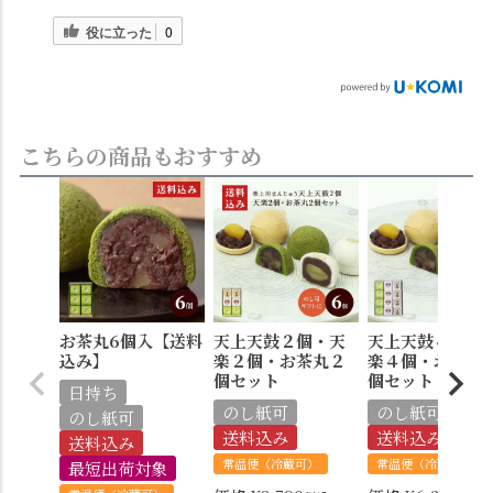
役に立った
0
こちらの商品もおすすめ
お茶丸6個入【送料
天上天鼓２個・天
天上天鼓４個・
込み】
楽２個・お茶丸２
楽４個・お茶丸
個セット
個セット
日持ち
のし紙可
のし紙可
のし紙可
送料込み
送料込み
送料込み
常温便（冷蔵可）
常温便（冷蔵可）
最短出荷対象