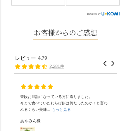
（@mizuha_kitagawa）
おいしい水を求めて、
なこ） •わらび餅（抹
す。 ⛩️続いて「大原野
の水無月を頂きまし
西山の地にたどり着き
茶） 上記2点のわらび餅
神社」へ。 延暦3年
た。 ・ 大納言小豆は程
ました⛲️ 創業から30余
は、始めから一口サイ
（784年）、長岡京遷都
よい甘さで、ほっくり
年、自社の井戸の地下
ズになっているのです
とともに歩んできた"京
とした小豆の食感も美
水で作る和菓子は目に
お客様からのご感想
ぐにいただけます。 ち
春日"。鯉沢の池には白
味しかったです。うい
も麗しいものばかり👀
なみに、京きなこは通
いスイレンが咲き、神
ろう生地は歯応えもあ
「本わらび餅」は、も
常サイズ（250g）とビ
の使いの鹿がお出迎
りつつ滑らかで、こち
っちりした食感に深煎
ッグサイズ（420g）の2
え。紫式部が越前の雪
らもほんのりとした甘
りの香ばしい京きな粉
種類があります。 ※私
景色を見ながら想いを
レビュー
4.79
さだったため、とても
と和三盆の風味が広が
たちの間では、「みず
馳せた小塩山のふもと
2,281件
頂きやすかったです。
ります🥰 抹茶味もあ
はさんといえばわらび
に鎮座するお社です。
ありがたく、美味しく
り、こちらには宇治抹
餅がおすすめ」といわ
半日〜3日しか咲かない
頂きました。ご馳走様
茶を使用🍵 上質な渋み
れますが、ほんとうに
幻の「千眼桜」のお話
でした。 ・ 今年も変わ
の中に甘さを感じる大
納得です。種類は断ト
には一同うっとり。
らず湯島天満宮さんで
人の味わいです☺️ それ
ツに京きなこが人気で
「満開に出会えたら千
普段お世話になっている方に送りました。
夏の
茅の輪をくぐらせて頂
ぞれにきな粉、抹茶き
すが、私はどれも同じ
の願いが叶う」…来
今まで食べていたわらび餅は何だったのか！と言わ
た。
き、水無月にも出会え
な粉がついているの
くらい好きです。 ※京
春、絶対に狙います🌸
れるくらい美味...
もっと見る
あん
夏を迎えられることに
で、食べる直前にかけ
きなこはきなこ、抹茶
🍜お昼は「そば切りこ
が増.
感謝しています。あり
て召し上がれ💁‍♀️
あやみん様
は抹茶きなこが付いて
ごろ」さんで、のど越
がとうございます🙏 ・
************** みずは
秋様
ますが、追加でかけな
し最高のお蕎麦をつる