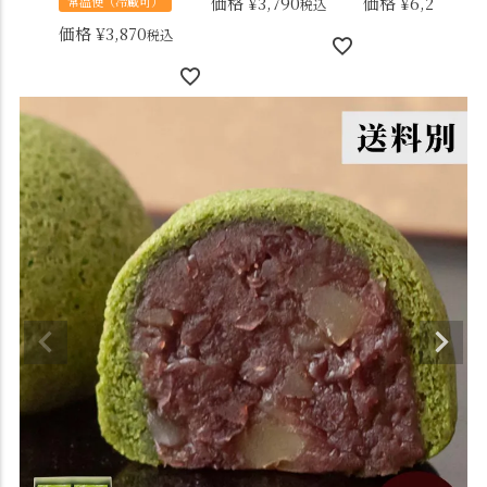
価格
¥
3,790
価格
¥
6,230
常温便（冷蔵可）
税込
税込
価格
¥
3,870
税込