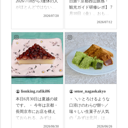
2026/7/18から3連休の人
日旅✨京都西山旅感・
がほとんどではないか
観光ガイド研修レポ】 7
と思います。みなさん
月10日（金）、おもて
2026/07/20
はこの連休は楽しんで
なしタクシーの日高順
2026/07/12
いますか？ これからは
子さんの名ガイドで、
ものすごい暑さが続き
西山の魅力をぎゅっと
ますので、熱中症にな
詰め込んだ観光ガイド
らないようお互いに気
研修に行ってきまし
をつけましょう。 3連休
た！ 🎋スタートは「竹
まずは「みずは北川」
の径」。 頭上を覆う竹
の和菓子の紹介から。
のトンネルに一歩入る
（写真2枚目から） ・土
と、空気がすっと涼し
用餅（2個入） 暑気払
くなって、聞こえるの
い、厄払いとして夏の
は葉ずれの音だけ。嵐
土用入りにいただくと
山の竹林に絶対負けて
lionking.rafiki06
sense_nagaokakyo
いわれている土用餅。
ない美しさなのに、す
本日6月30日は夏越の祓
・ ＼✨とろけるような
今年の土用の入りは7/20
れ違うのは犬の散歩の
です。 ・ 今年は京都・
口溶けのわらび餅✨／
だそうです。連休最終
方くらい。この静け
長岡京市にお店を構え
瑞々しい生菓子が人気
日、時間のある人はぜ
さ、贅沢すぎません
ておられる、みずは北
の「みずは北川」は、
ひこの機会に食べてみ
か…？ここを独り占め
川さん
和菓子作りの要である
ては。 •わらび餅（京き
できるのが西山なんで
2026/06/30
2026/06/26