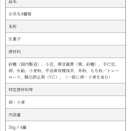
品名
お茶丸4個箱
名称
生菓子
原材料
砂糖（国内製造）、小豆、栗甘露煮（栗、砂糖）、手亡豆、
卵、水飴、小麦粉、宇治産有機抹茶、米粉、もち粉／トレハ
ロース、酸化防止剤（V.C）、（一部に卵・小麦を含む）
特定原材料等
卵・小麦
内容量
50g×4個