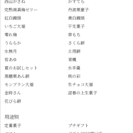
7/26（日）。但し、「み
養」で、池に浮かぶあ
西山がさね
かすてら
ずは北川」のアプリ会
じさいにも出会えるか
完熟南高梅ゼリー
丹波栗童子
員登録が必要です。 ※
も…という素敵なお話
紅白饅頭
黄白饅頭
ゼリーは生の写真を撮
も。 天然記念物の「遊
いちご大福
干支菓子
りたかったのですが、
龍の松」は、地を這う
崩れてしまいました。
ように伸びる主幹がま
零れ梅
草もち
「みずは北川」のアプ
るで龍が遊ぶように見
うららか
さくら餅
リ会員の登録はほんと
える迫力！そして桂昌
水無月
土用餅
うにおすすめ。ポイン
院お手植えと伝わる樹
若あゆ
青楓
トもすぐに貯まります
齢300年超のしだれ
し、いろんな特典もあ
桜。"玉の輿"の語源に
夏のお試しセット
水羊羹
ります。まだ会員登録
なったお玉さん＝桂昌
黒糖栗あん餅
秋の彩
していない人はぜひこ
院と徳川綱吉の、教科
モンブラン大福
生チョコ大福
の機会に会員登録もし
書がひっくり返るよう
てみてね。 みなさんは
な再評価のお話まで聞
金時さん
迎春の上生菓子
この中で気になったも
けて、もう頭も心も満
花びら餅
のはありましたか？ど
腹です。振り返れば京
れも食べてほしいおす
都盆地が一望…!西から
用途別
すめ品ばかりです。よ
京都を見渡せるこの絶
かったらぜひこの機会
景、もっと知られてほ
定番菓子
プチギフト
に食べてみてはいかが
しい！ 🍋締めは「みず