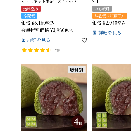
ット（ネット限定・のし不可）
別】
送料込み
のし紙可
冷蔵便
常温便（冷蔵可）
価格
¥
6,160
価格
¥
2,940
税込
税込
会員特別価格
¥
3,980
税込
詳細を見る
詳細を見る
12件