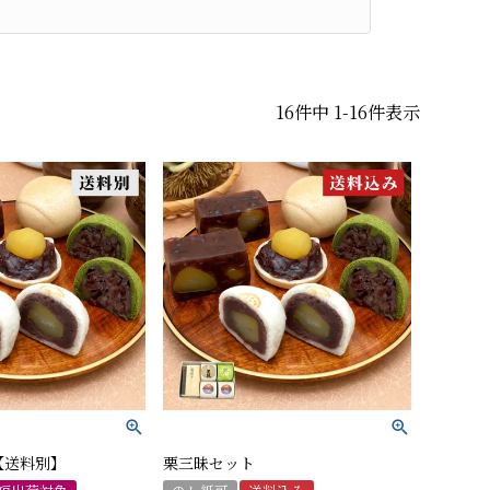
16
件中
1
-
16
件表示
【送料別】
栗三昧セット