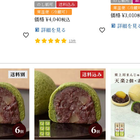
のし紙可
最
のし紙可
送料込み
常温便（冷蔵
常温便（冷蔵可）
価格
¥
3,010
価格
¥
4,040
税込
詳細を見
詳細を見る
13件