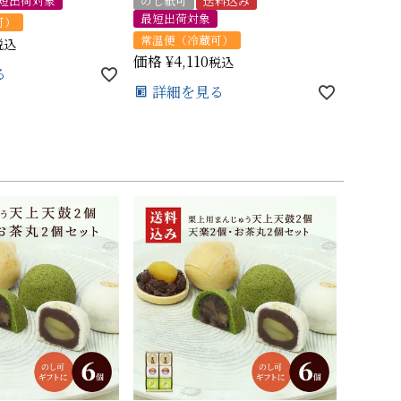
短出荷対象
のし紙可
送料込み
最短出荷対象
可）
常温便（冷蔵可）
税込
価格
¥
4,110
税込
る
詳細を見る