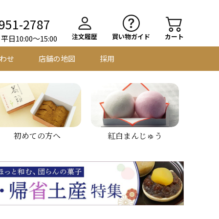
951-2787
注文履歴
買い物ガイド
カート
日10:00～15:00
わせ
店舗の地図
採用
初めての方へ
紅白まんじゅう