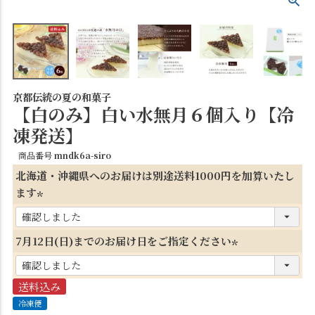
京都伝統の夏の和菓子
【白のみ】白い水無月６個入り【冷
凍発送】
商品番号
mndk6a-siro
北海道・沖縄県へのお届けは別途送料1000円を加算いたし
ます
(
必
7月12日(日)までのお届け日をご指定ください
須
(
)
必
送料込み
須
冷凍便
)