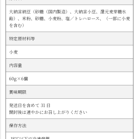
大納言納豆（砂糖（国内製造）、大納言小豆、還元麦芽糖水
飴）、米粉、砂糖、小麦粉、塩／トレハロース、（一部に小麦
を含む）
特定原材料等
小麦
内容量
60g×6個
賞味期限
発送日を含めて 31 日
開封後は速やかにお召し上がりください
保存方法
-18℃以下で冷凍保管