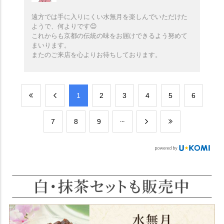
遠方では手に入りにくい水無月を楽しんでいただけた
ようで、何よりです😊
これからも京都の伝統の味をお届けできるよう努めて
まいります。
またのご来店を心よりお待ちしております。
​1
​2
​3
​4
​5
​6
​7
​8
​9