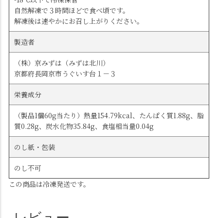
自然解凍で３時間ほどで食べ頃です。
解凍後は速やかにお召し上がりください。
製造者
（株）京みずは（みずは北川）
京都府長岡京市うぐいす台１－３
栄養成分
（製品1個60g当たり）熱量154.79kcal、たんぱく質1.88g、脂
質0.28g、炭水化物35.84g、食塩相当量0.04g
のし紙・包装
のし不可
この商品は冷凍発送です。
レビュー