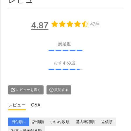
4.87
47件
満足度
おすすめ度
レビューを書く
質問する
レビュー
Q&A
日付順 ↓
評価順
いいね数順
購入確認順
返信順
写真・動画付き順