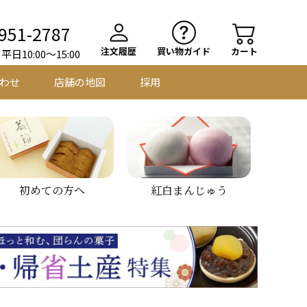
951-2787
注文履歴
買い物ガイド
カート
日10:00～15:00
わせ
店舗の地図
採用
初めての方へ
紅白まんじゅう