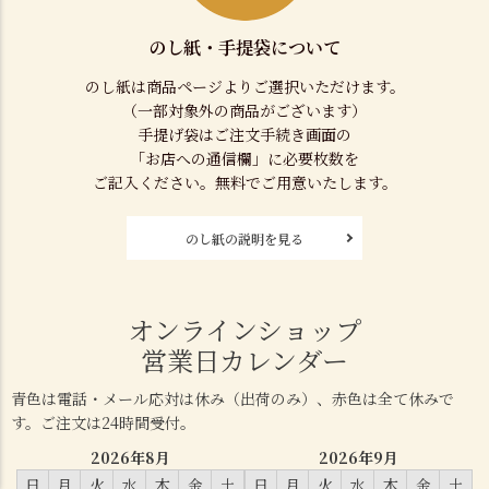
のし紙・手提袋について
のし紙は商品ページよりご選択いただけます。
（一部対象外の商品がございます）
手提げ袋はご注文手続き画面の
「お店への通信欄」に必要枚数を
ご記入ください。無料でご用意いたします。
のし紙の説明を見る
オンラインショップ
営業日カレンダー
青色は電話・メール応対は休み（出荷のみ）、赤色は全て休みで
す。ご注文は24時間受付。
2026年8月
2026年9月
日
月
火
水
木
金
土
日
月
火
水
木
金
土