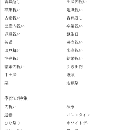
どにご利用いただける
いただきました。 プロ
香典返し
出産内祝い
と嬉しいです。 長岡京
ドライバーならではの
卒業祝い
退職祝い
市のお店や観光地など
ルート取り、駐車場事
古希祝い
香典返し
の情報を詳しく知りた
情、お客様を飽きさせ
出産内祝い
卒業祝い
い人は、下記アカウン
ない語り口…。楽しみ
トもあわせてチェック
ながら学びっぱなしの
退職祝い
誕生日
またはフォローして
一日。この経験を西山
茶道
長寿祝い
ね。 センス長岡京
のガイド活動にしっか
お見舞い
米寿祝い
@sense_nagaokakyo 長岡
り活かしていきます💪
卒寿祝い
結婚祝い
京市観光協会
西山、ほんまにええと
@nagaokakyo_tourism ふ
こです。次はあなたを
結婚内祝い
引き出物
るふる長岡京
ご案内させてください
手土産
饅頭
@furufuru_nagaokakyo
🚕✨ #京都西山旅感 #京
栗
地鎮祭
まいぷれ乙訓
都西山 #おもてなしタク
@mypl_otokuni ※今も
シー #観光ガイド研修 #
物価の値上がりが激し
竹の径 #大原野神社 #京
季節の特集
くなっているので、値
春日 #千眼桜 #そば切り
内祝い
法事
段の記載はしばらく止
こごろ #勝持寺 #正法寺
迎春
バレンタイン
めます。
#善峯寺 #あじさい #あ
じさい供養 #遊龍の松 #
ひな祭り
ホワイトデー
桂昌院 #玉の輿 #みずは