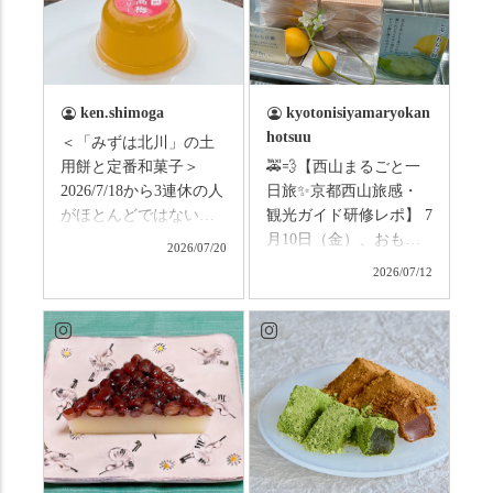
ken.shimoga
kyotonisiyamaryokan
hotsuu
＜「みずは北川」の土
用餅と定番和菓子＞
🚕💨【西山まるごと一
2026/7/18から3連休の人
日旅✨京都西山旅感・
がほとんどではないか
観光ガイド研修レポ】 7
と思います。みなさん
月10日（金）、おもて
2026/07/20
はこの連休は楽しんで
なしタクシーの日高順
2026/07/12
いますか？ これからは
子さんの名ガイドで、
ものすごい暑さが続き
西山の魅力をぎゅっと
ますので、熱中症にな
詰め込んだ観光ガイド
らないようお互いに気
研修に行ってきまし
をつけましょう。 3連休
た！ 🎋スタートは「竹
まずは「みずは北川」
の径」。 頭上を覆う竹
の和菓子の紹介から。
のトンネルに一歩入る
（写真2枚目から） ・土
と、空気がすっと涼し
用餅（2個入） 暑気払
くなって、聞こえるの