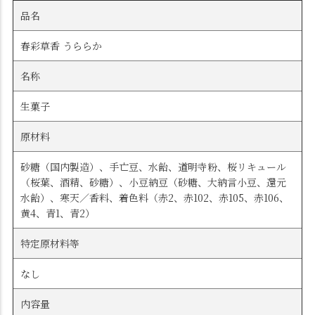
品名
春彩草香 うららか
名称
生菓子
原材料
砂糖（国内製造）、手亡豆、水飴、道明寺粉、桜リキュール
（桜葉、酒精、砂糖）、小豆納豆（砂糖、大納言小豆、還元
水飴）、寒天／香料、着色料（赤2、赤102、赤105、赤106、
黄4、青1、青2）
特定原材料等
なし
内容量