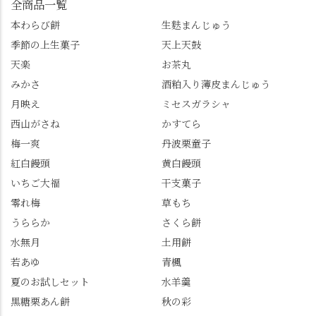
全商品一覧
さい😉 #長岡京スイー
上天鼓 •天楽 •完熟南紅
「もう終わってるか
ツ #みずは北川 #わらび
本わらび餅
生麩まんじゅう
梅ゼリー 上記4点も定番
な…」と半ば諦めてい
餅 #抹茶わらび餅
季節の上生菓子
天上天鼓
の和菓子。 完熟南紅梅
たら、上の方にはまだ
ゼリーは、現在1,500円
瑞々しい花がたくさん
天楽
お茶丸
以上購入すると1個プレ
残っていてくれました
みかさ
酒粕入り薄皮まんじゅう
ゼントのクーポン企画
✨ちょうどこの日から
月映え
ミセスガラシャ
を実施中。期限は
始まった「あじさい供
7/26（日）。但し、「み
養」で、池に浮かぶあ
西山がさね
かすてら
ずは北川」のアプリ会
じさいにも出会えるか
梅一爽
丹波栗童子
員登録が必要です。 ※
も…という素敵なお話
紅白饅頭
黄白饅頭
ゼリーは生の写真を撮
も。 天然記念物の「遊
いちご大福
干支菓子
りたかったのですが、
龍の松」は、地を這う
崩れてしまいました。
ように伸びる主幹がま
零れ梅
草もち
「みずは北川」のアプ
るで龍が遊ぶように見
うららか
さくら餅
リ会員の登録はほんと
える迫力！そして桂昌
水無月
土用餅
うにおすすめ。ポイン
院お手植えと伝わる樹
若あゆ
青楓
トもすぐに貯まります
齢300年超のしだれ
し、いろんな特典もあ
桜。"玉の輿"の語源に
夏のお試しセット
水羊羹
ります。まだ会員登録
なったお玉さん＝桂昌
黒糖栗あん餅
秋の彩
していない人はぜひこ
院と徳川綱吉の、教科