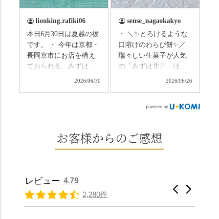
い、厄払いとして夏の
は葉ずれの音だけ。嵐
土用入りにいただくと
山の竹林に絶対負けて
lionking.rafiki06
sense_nagaokakyo
いわれている土用餅。
ない美しさなのに、す
本日6月30日は夏越の祓
・ ＼✨とろけるような
今年の土用の入りは7/20
れ違うのは犬の散歩の
です。 ・ 今年は京都・
口溶けのわらび餅✨／
だそうです。連休最終
方くらい。この静け
長岡京市にお店を構え
瑞々しい生菓子が人気
日、時間のある人はぜ
さ、贅沢すぎません
ておられる、みずは北
の「みずは北川」は、
ひこの機会に食べてみ
か…？ここを独り占め
川さん
和菓子作りの要である
ては。 •わらび餅（京き
できるのが西山なんで
2026/06/30
2026/06/26
（@mizuha_kitagawa）
おいしい水を求めて、
なこ） •わらび餅（抹
す。 ⛩️続いて「大原野
の水無月を頂きまし
西山の地にたどり着き
茶） 上記2点のわらび餅
神社」へ。 延暦3年
た。 ・ 大納言小豆は程
ました⛲️ 創業から30余
は、始めから一口サイ
（784年）、長岡京遷都
よい甘さで、ほっくり
年、自社の井戸の地下
ズになっているのです
とともに歩んできた"京
とした小豆の食感も美
水で作る和菓子は目に
お客様からのご感想
ぐにいただけます。 ち
春日"。鯉沢の池には白
味しかったです。うい
も麗しいものばかり👀
なみに、京きなこは通
いスイレンが咲き、神
ろう生地は歯応えもあ
「本わらび餅」は、も
常サイズ（250g）とビ
の使いの鹿がお出迎
りつつ滑らかで、こち
っちりした食感に深煎
ッグサイズ（420g）の2
え。紫式部が越前の雪
らもほんのりとした甘
りの香ばしい京きな粉
種類があります。 ※私
景色を見ながら想いを
レビュー
4.79
さだったため、とても
と和三盆の風味が広が
たちの間では、「みず
馳せた小塩山のふもと
2,280件
頂きやすかったです。
ります🥰 抹茶味もあ
はさんといえばわらび
に鎮座するお社です。
ありがたく、美味しく
り、こちらには宇治抹
餅がおすすめ」といわ
半日〜3日しか咲かない
頂きました。ご馳走様
茶を使用🍵 上質な渋み