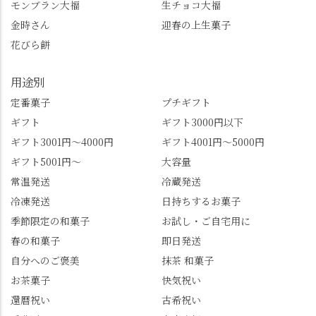
モンブラン大福
生チョコ大福
の機会に会員登録もし
書がひっくり返るよう
てみてね。 みなさんは
な再評価のお話まで聞
金時さん
迎春の上生菓子
この中で気になったも
けて、もう頭も心も満
花びら餅
のはありましたか？ど
腹です。振り返れば京
れも食べてほしいおす
都盆地が一望…!西から
用途別
すめ品ばかりです。よ
京都を見渡せるこの絶
かったらぜひこの機会
景、もっと知られてほ
定番菓子
プチギフト
に食べてみてはいかが
しい！ 🍋締めは「みず
ギフト
ギフト3000円以下
でしょうか。 🍡みずは
は北川」さんへ。 いま
ギフト3001円～4000円
ギフト4001円～5000円
北川🍡 住所 長岡京市う
話題のレモンわらび餅
ギフト5001円～
大容量
ぐいす台1-3 TEL 075-
と、夏季限定・竹筒入
954-0400 営業時間 10:00
り水ようかん「清竹」
常温発送
冷蔵発送
～18:00 インスタ
を無事ゲットして、み
冷凍発送
日持ちするお菓子
@mizuha_kitagawa #セン
んな大満足の笑顔😋 さ
季節限定の和菓子
お試し・ご自宅用に
ス長岡京 #SENSE長岡
らに日高さんから、な
春の和菓子
即日発送
京公式アンバサダー #み
かの邸の珈琲パックと
ずは北川 私のアカウン
小倉山荘のお菓子のサ
自分へのご褒美
抹茶 和菓子
トは、地元のおすすめ
プライズプレゼントま
お茶菓子
快気祝い
グルメをメインに発
で🎁最後の最後まで"お
還暦祝い
古希祝い
信。お店選びの参考な
もてなし"の心を教えて