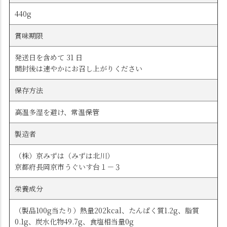
440g
賞味期限
発送日を含めて 31 日
開封後は速やかにお召し上がりください
保存方法
高温多湿を避け、常温保管
製造者
（株）京みずは（みずは北川）
京都府長岡京市うぐいす台１－３
栄養成分
（製品100g当たり）熱量202kcal、たんぱく質1.2g、脂質
0.1g、炭水化物49.7g、食塩相当量0g