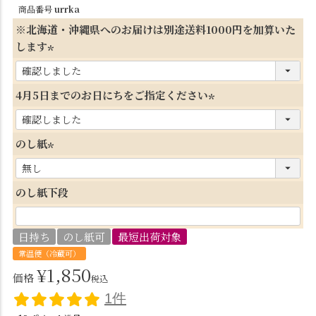
商品番号
urrka
※北海道・沖縄県へのお届けは別途送料1000円を加算いた
します
(
必
4月5日までのお日にちをご指定ください
須
(
)
必
のし紙
須
(
)
必
のし紙下段
須
)
日持ち
のし紙可
最短出荷対象
常温便（冷蔵可）
¥
1,850
価格
税込
1件