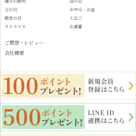
端午の節句
母の日
北川 #レモンわらび餅 #
父の日
お中元・お盆
清竹 #なかの邸 #小倉山
敬老の日
七五三
荘 #京都観光 #西京区 #
大原野
クリスマス
お歳暮
ご感想・レビュー
会社概要