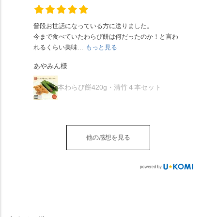
れますが、ほんとうに
幻の「千眼桜」のお話
でした。 ・ 今年も変わ
の中に甘さを感じる大
納得です。種類は断ト
には一同うっとり。
らず湯島天満宮さんで
人の味わいです☺️ それ
ツに京きなこが人気で
「満開に出会えたら千
普段お世話になっている方に送りました。
夏の
茅の輪をくぐらせて頂
ぞれにきな粉、抹茶き
すが、私はどれも同じ
の願いが叶う」…来
今まで食べていたわらび餅は何だったのか！と言わ
た。
き、水無月にも出会え
な粉がついているの
くらい好きです。 ※京
春、絶対に狙います🌸
れるくらい美味...
もっと見る
あん
夏を迎えられることに
で、食べる直前にかけ
きなこはきなこ、抹茶
🍜お昼は「そば切りこ
が増.
感謝しています。あり
て召し上がれ💁‍♀️
あやみん様
は抹茶きなこが付いて
ごろ」さんで、のど越
がとうございます🙏 ・
************** みずは
秋様
ますが、追加でかけな
し最高のお蕎麦をつる
お皿は原稔さん
北川
くても十分おいしくい
り。器まで美しくて、
本わらび餅420g・清竹４本セット
（@hara_minoru）「角
（mizuha_kitagawa） 京
ただけます。 店内には
みんなの箸もカメラも
皿 金彩三島 千羽鶴」で
都府長岡京市うぐいす
別の食べ方でおいしく
止まりません📸 🌸午後
す。 ・ #みずは北川 #
台1-3 10:00～18:00 無休
いただける、わらび餅
は西行ゆかりの花の寺
水無月 #原稔 さん #和
（元日のみ休業）
のアレンジレシピのポ
「勝持寺」、石庭が見
菓子 #京都
**************
他の感想を見る
ップがあります。店員
事な石の寺「正法寺」
sense_nagaokakyo では
さんに一言お声かけて
へ。青もみじがきらき
「長岡京」や近郊のま
もらえれば、撮影許可
ら輝いて、秋の紅葉シ
ちの日常の魅力を発信
をいただけます。よか
ーズンへの期待が膨ら
しています📱 ぜひ皆さ
ったらぜひこちらも試
みます。 💠そしてクラ
んも「 #センス長岡京
してみてね。 ※発信は
イマックスは「善峯
」を付けて長岡京の素
今回控えさせていただ
寺」！ 境内に咲くあじ
敵な写真を投稿して下
きました。 •お茶丸 •天
さいはなんと8000株。