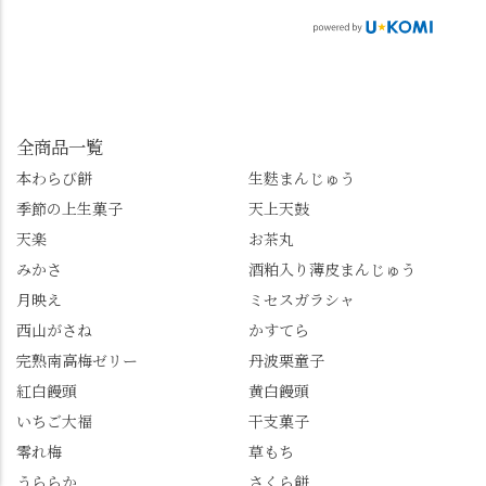
「長岡京」や近郊のま
もらえれば、撮影許可
ら輝いて、秋の紅葉シ
ちの日常の魅力を発信
をいただけます。よか
ーズンへの期待が膨ら
しています📱 ぜひ皆さ
ったらぜひこちらも試
みます。 💠そしてクラ
んも「 #センス長岡京
してみてね。 ※発信は
イマックスは「善峯
」を付けて長岡京の素
今回控えさせていただ
寺」！ 境内に咲くあじ
敵な写真を投稿して下
きました。 •お茶丸 •天
さいはなんと8000株。
全商品一覧
さい😉 #長岡京スイー
上天鼓 •天楽 •完熟南紅
「もう終わってるか
ツ #みずは北川 #わらび
本わらび餅
生麩まんじゅう
梅ゼリー 上記4点も定番
な…」と半ば諦めてい
餅 #抹茶わらび餅
季節の上生菓子
天上天鼓
の和菓子。 完熟南紅梅
たら、上の方にはまだ
ゼリーは、現在1,500円
瑞々しい花がたくさん
天楽
お茶丸
以上購入すると1個プレ
残っていてくれました
みかさ
酒粕入り薄皮まんじゅう
ゼントのクーポン企画
✨ちょうどこの日から
月映え
ミセスガラシャ
を実施中。期限は
始まった「あじさい供
7/26（日）。但し、「み
養」で、池に浮かぶあ
西山がさね
かすてら
ずは北川」のアプリ会
じさいにも出会えるか
完熟南高梅ゼリー
丹波栗童子
員登録が必要です。 ※
も…という素敵なお話
紅白饅頭
黄白饅頭
ゼリーは生の写真を撮
も。 天然記念物の「遊
いちご大福
干支菓子
りたかったのですが、
龍の松」は、地を這う
崩れてしまいました。
ように伸びる主幹がま
零れ梅
草もち
「みずは北川」のアプ
るで龍が遊ぶように見
うららか
さくら餅