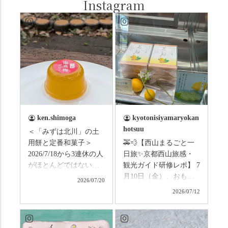
Instagram
ken.shimoga
kyotonisiyamaryokan
hotsuu
＜「みずは北川」の土
用餅と定番和菓子＞
🚕💨【西山まるごと一
2026/7/18から3連休の人
日旅✨京都西山旅感・
がほとんどではないか
観光ガイド研修レポ】 7
と思います。みなさん
月10日（金）、おもて
2026/07/20
はこの連休は楽しんで
なしタクシーの日高順
2026/07/12
いますか？ これからは
子さんの名ガイドで、
ものすごい暑さが続き
西山の魅力をぎゅっと
ますので、熱中症にな
詰め込んだ観光ガイド