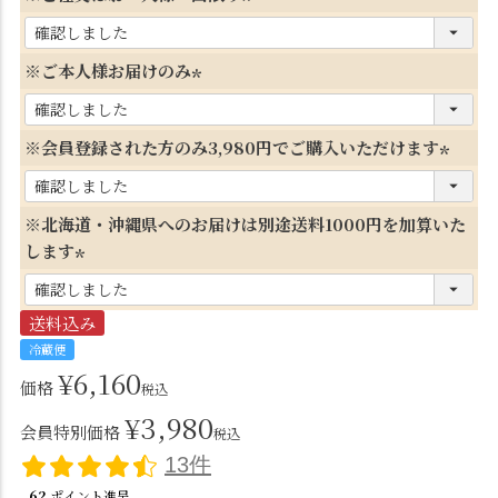
(
必
※ご本人様お届けのみ
須
(
)
必
※会員登録された方のみ3,980円でご購入いただけます
須
(
)
必
※北海道・沖縄県へのお届けは別途送料1000円を加算いた
須
します
)
(
必
送料込み
須
冷蔵便
)
¥
6,160
価格
税込
¥
3,980
会員特別価格
税込
13件
62
ポイント進呈