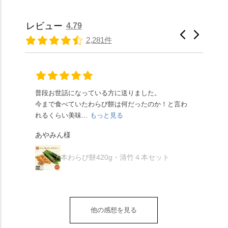
常サイズ（250g）とビ
の使いの鹿がお出迎
りつつ滑らかで、こち
っちりした食感に深煎
ッグサイズ（420g）の2
え。紫式部が越前の雪
らもほんのりとした甘
りの香ばしい京きな粉
種類があります。 ※私
景色を見ながら想いを
レビュー
4.79
さだったため、とても
と和三盆の風味が広が
たちの間では、「みず
馳せた小塩山のふもと
2,281件
頂きやすかったです。
ります🥰 抹茶味もあ
はさんといえばわらび
に鎮座するお社です。
ありがたく、美味しく
り、こちらには宇治抹
餅がおすすめ」といわ
半日〜3日しか咲かない
頂きました。ご馳走様
茶を使用🍵 上質な渋み
れますが、ほんとうに
幻の「千眼桜」のお話
でした。 ・ 今年も変わ
の中に甘さを感じる大
納得です。種類は断ト
には一同うっとり。
らず湯島天満宮さんで
人の味わいです☺️ それ
ツに京きなこが人気で
「満開に出会えたら千
普段お世話になっている方に送りました。
夏の
茅の輪をくぐらせて頂
ぞれにきな粉、抹茶き
すが、私はどれも同じ
の願いが叶う」…来
今まで食べていたわらび餅は何だったのか！と言わ
た。
き、水無月にも出会え
な粉がついているの
くらい好きです。 ※京
春、絶対に狙います🌸
れるくらい美味...
もっと見る
あん
夏を迎えられることに
で、食べる直前にかけ
きなこはきなこ、抹茶
🍜お昼は「そば切りこ
が増.
感謝しています。あり
て召し上がれ💁‍♀️
あやみん様
は抹茶きなこが付いて
ごろ」さんで、のど越
がとうございます🙏 ・
************** みずは
秋様
ますが、追加でかけな
し最高のお蕎麦をつる
お皿は原稔さん
北川
くても十分おいしくい
り。器まで美しくて、
本わらび餅420g・清竹４本セット
（@hara_minoru）「角
（mizuha_kitagawa） 京
ただけます。 店内には
みんなの箸もカメラも
皿 金彩三島 千羽鶴」で
都府長岡京市うぐいす
別の食べ方でおいしく
止まりません📸 🌸午後
す。 ・ #みずは北川 #
台1-3 10:00～18:00 無休
いただける、わらび餅
は西行ゆかりの花の寺
水無月 #原稔 さん #和
（元日のみ休業）
のアレンジレシピのポ
「勝持寺」、石庭が見
菓子 #京都
**************
他の感想を見る
ップがあります。店員
事な石の寺「正法寺」
sense_nagaokakyo では
さんに一言お声かけて
へ。青もみじがきらき