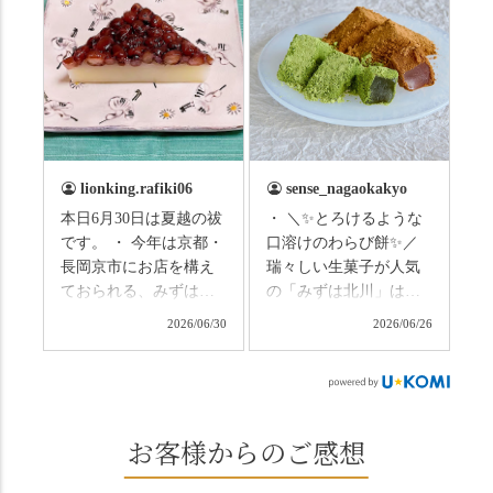
らないようお互いに気
研修に行ってきまし
をつけましょう。 3連休
た！ 🎋スタートは「竹
まずは「みずは北川」
の径」。 頭上を覆う竹
の和菓子の紹介から。
のトンネルに一歩入る
（写真2枚目から） ・土
と、空気がすっと涼し
用餅（2個入） 暑気払
くなって、聞こえるの
い、厄払いとして夏の
は葉ずれの音だけ。嵐
土用入りにいただくと
山の竹林に絶対負けて
lionking.rafiki06
sense_nagaokakyo
いわれている土用餅。
ない美しさなのに、す
本日6月30日は夏越の祓
・ ＼✨とろけるような
今年の土用の入りは7/20
れ違うのは犬の散歩の
です。 ・ 今年は京都・
口溶けのわらび餅✨／
だそうです。連休最終
方くらい。この静け
長岡京市にお店を構え
瑞々しい生菓子が人気
日、時間のある人はぜ
さ、贅沢すぎません
ておられる、みずは北
の「みずは北川」は、
ひこの機会に食べてみ
か…？ここを独り占め
川さん
和菓子作りの要である
ては。 •わらび餅（京き
できるのが西山なんで
2026/06/30
2026/06/26
（@mizuha_kitagawa）
おいしい水を求めて、
なこ） •わらび餅（抹
す。 ⛩️続いて「大原野
の水無月を頂きまし
西山の地にたどり着き
茶） 上記2点のわらび餅
神社」へ。 延暦3年
た。 ・ 大納言小豆は程
ました⛲️ 創業から30余
は、始めから一口サイ
（784年）、長岡京遷都
よい甘さで、ほっくり
年、自社の井戸の地下
ズになっているのです
とともに歩んできた"京
とした小豆の食感も美
水で作る和菓子は目に
お客様からのご感想
ぐにいただけます。 ち
春日"。鯉沢の池には白
味しかったです。うい
も麗しいものばかり👀
なみに、京きなこは通
いスイレンが咲き、神
ろう生地は歯応えもあ
「本わらび餅」は、も