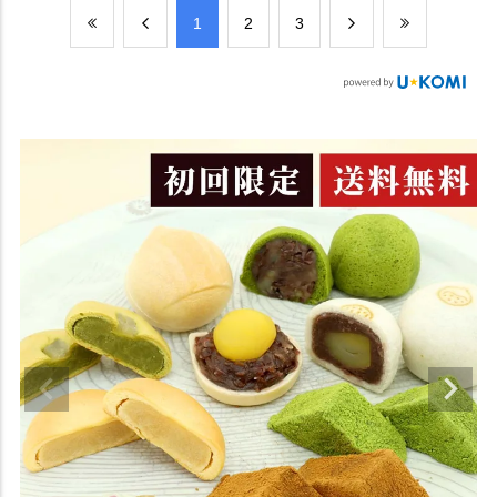
​1
​2
​3