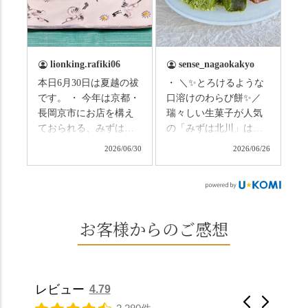
（写真2枚目から） ・土
と、空気がすっと涼し
用餅（2個入） 暑気払
くなって、聞こえるの
い、厄払いとして夏の
は葉ずれの音だけ。嵐
土用入りにいただくと
山の竹林に絶対負けて
lionking.rafiki06
sense_nagaokakyo
いわれている土用餅。
ない美しさなのに、す
本日6月30日は夏越の祓
・ ＼✨とろけるような
今年の土用の入りは7/20
れ違うのは犬の散歩の
です。 ・ 今年は京都・
口溶けのわらび餅✨／
だそうです。連休最終
方くらい。この静け
長岡京市にお店を構え
瑞々しい生菓子が人気
日、時間のある人はぜ
さ、贅沢すぎません
ておられる、みずは北
の「みずは北川」は、
ひこの機会に食べてみ
か…？ここを独り占め
川さん
和菓子作りの要である
ては。 •わらび餅（京き
できるのが西山なんで
2026/06/30
2026/06/26
（@mizuha_kitagawa）
おいしい水を求めて、
なこ） •わらび餅（抹
す。 ⛩️続いて「大原野
の水無月を頂きまし
西山の地にたどり着き
茶） 上記2点のわらび餅
神社」へ。 延暦3年
た。 ・ 大納言小豆は程
ました⛲️ 創業から30余
は、始めから一口サイ
（784年）、長岡京遷都
よい甘さで、ほっくり
年、自社の井戸の地下
ズになっているのです
とともに歩んできた"京
とした小豆の食感も美
水で作る和菓子は目に
お客様からのご感想
ぐにいただけます。 ち
春日"。鯉沢の池には白
味しかったです。うい
も麗しいものばかり👀
なみに、京きなこは通
いスイレンが咲き、神
ろう生地は歯応えもあ
「本わらび餅」は、も
常サイズ（250g）とビ
の使いの鹿がお出迎
りつつ滑らかで、こち
っちりした食感に深煎
ッグサイズ（420g）の2
え。紫式部が越前の雪
らもほんのりとした甘
りの香ばしい京きな粉
種類があります。 ※私
景色を見ながら想いを
レビュー
4.79
さだったため、とても
と和三盆の風味が広が
たちの間では、「みず
馳せた小塩山のふもと