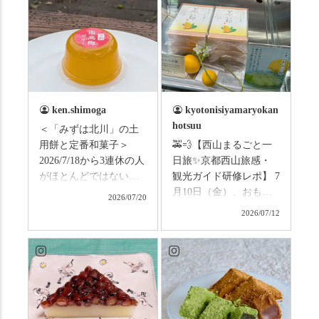
ken.shimoga
kyotonisiyamaryokan
hotsuu
＜「みずは北川」の土
用餅と定番和菓子＞
🚕💨【西山まるごと一
2026/7/18から3連休の人
日旅✨京都西山旅感・
がほとんどではないか
観光ガイド研修レポ】 7
と思います。みなさん
月10日（金）、おもて
2026/07/20
はこの連休は楽しんで
なしタクシーの日高順
2026/07/12
いますか？ これからは
子さんの名ガイドで、
ものすごい暑さが続き
西山の魅力をぎゅっと
ますので、熱中症にな
詰め込んだ観光ガイド
らないようお互いに気
研修に行ってきまし
をつけましょう。 3連休
た！ 🎋スタートは「竹
まずは「みずは北川」
の径」。 頭上を覆う竹
の和菓子の紹介から。
のトンネルに一歩入る