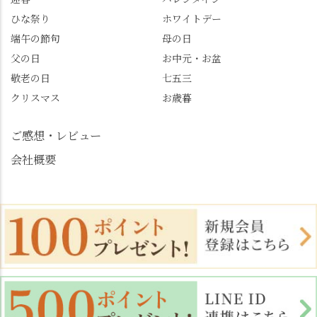
めます。
#善峯寺 #あじさい #あ
じさい供養 #遊龍の松 #
ひな祭り
ホワイトデー
桂昌院 #玉の輿 #みずは
端午の節句
母の日
北川 #レモンわらび餅 #
父の日
お中元・お盆
清竹 #なかの邸 #小倉山
敬老の日
七五三
荘 #京都観光 #西京区 #
大原野
クリスマス
お歳暮
ご感想・レビュー
会社概要