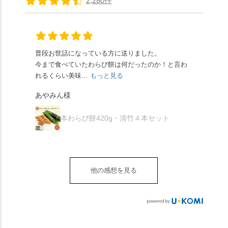
2,280件
頂きやすかったです。
ります🥰 抹茶味もあ
はさんといえばわらび
に鎮座するお社です。
ありがたく、美味しく
り、こちらには宇治抹
餅がおすすめ」といわ
半日〜3日しか咲かない
頂きました。ご馳走様
茶を使用🍵 上質な渋み
れますが、ほんとうに
幻の「千眼桜」のお話
でした。 ・ 今年も変わ
の中に甘さを感じる大
納得です。種類は断ト
には一同うっとり。
らず湯島天満宮さんで
人の味わいです☺️ それ
ツに京きなこが人気で
「満開に出会えたら千
普段お世話になっている方に送りました。
夏の
茅の輪をくぐらせて頂
ぞれにきな粉、抹茶き
すが、私はどれも同じ
の願いが叶う」…来
今まで食べていたわらび餅は何だったのか！と言わ
た。
き、水無月にも出会え
な粉がついているの
くらい好きです。 ※京
春、絶対に狙います🌸
れるくらい美味...
もっと見る
あん
夏を迎えられることに
で、食べる直前にかけ
きなこはきなこ、抹茶
🍜お昼は「そば切りこ
が増.
感謝しています。あり
て召し上がれ💁‍♀️
あやみん様
は抹茶きなこが付いて
ごろ」さんで、のど越
がとうございます🙏 ・
************** みずは
秋様
ますが、追加でかけな
し最高のお蕎麦をつる
お皿は原稔さん
北川
くても十分おいしくい
り。器まで美しくて、
本わらび餅420g・清竹４本セット
（@hara_minoru）「角
（mizuha_kitagawa） 京
ただけます。 店内には
みんなの箸もカメラも
皿 金彩三島 千羽鶴」で
都府長岡京市うぐいす
別の食べ方でおいしく
止まりません📸 🌸午後
す。 ・ #みずは北川 #
台1-3 10:00～18:00 無休
いただける、わらび餅
は西行ゆかりの花の寺
水無月 #原稔 さん #和
（元日のみ休業）
のアレンジレシピのポ
「勝持寺」、石庭が見
菓子 #京都
**************
他の感想を見る
ップがあります。店員
事な石の寺「正法寺」
sense_nagaokakyo では
さんに一言お声かけて
へ。青もみじがきらき
「長岡京」や近郊のま
もらえれば、撮影許可
ら輝いて、秋の紅葉シ
ちの日常の魅力を発信
をいただけます。よか
ーズンへの期待が膨ら
しています📱 ぜひ皆さ
ったらぜひこちらも試
みます。 💠そしてクラ
んも「 #センス長岡京