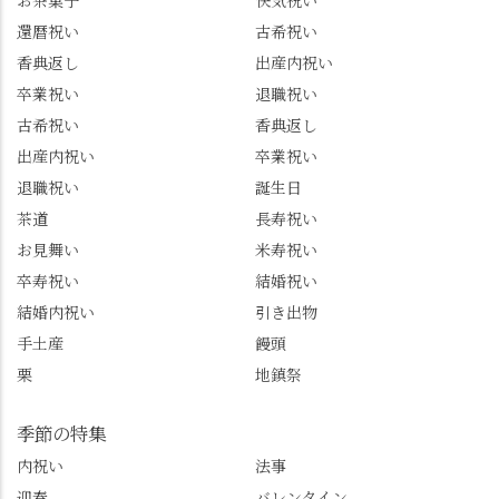
お茶菓子
快気祝い
グルメをメインに発
で🎁最後の最後まで"お
還暦祝い
古希祝い
信。お店選びの参考な
もてなし"の心を教えて
どにご利用いただける
いただきました。 プロ
香典返し
出産内祝い
と嬉しいです。 長岡京
ドライバーならではの
卒業祝い
退職祝い
市のお店や観光地など
ルート取り、駐車場事
古希祝い
香典返し
の情報を詳しく知りた
情、お客様を飽きさせ
出産内祝い
卒業祝い
い人は、下記アカウン
ない語り口…。楽しみ
トもあわせてチェック
ながら学びっぱなしの
退職祝い
誕生日
またはフォローして
一日。この経験を西山
茶道
長寿祝い
ね。 センス長岡京
のガイド活動にしっか
お見舞い
米寿祝い
@sense_nagaokakyo 長岡
り活かしていきます💪
卒寿祝い
結婚祝い
京市観光協会
西山、ほんまにええと
@nagaokakyo_tourism ふ
こです。次はあなたを
結婚内祝い
引き出物
るふる長岡京
ご案内させてください
手土産
饅頭
@furufuru_nagaokakyo
🚕✨ #京都西山旅感 #京
栗
地鎮祭
まいぷれ乙訓
都西山 #おもてなしタク
@mypl_otokuni ※今も
シー #観光ガイド研修 #
物価の値上がりが激し
竹の径 #大原野神社 #京
季節の特集
くなっているので、値
春日 #千眼桜 #そば切り
内祝い
法事
段の記載はしばらく止
こごろ #勝持寺 #正法寺
迎春
バレンタイン