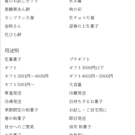
夏のお試しセット
水羊羹
ります。まだ会員登録
なったお玉さん＝桂昌
黒糖栗あん餅
秋の彩
していない人はぜひこ
院と徳川綱吉の、教科
モンブラン大福
生チョコ大福
の機会に会員登録もし
書がひっくり返るよう
てみてね。 みなさんは
な再評価のお話まで聞
金時さん
迎春の上生菓子
この中で気になったも
けて、もう頭も心も満
花びら餅
のはありましたか？ど
腹です。振り返れば京
れも食べてほしいおす
都盆地が一望…!西から
用途別
すめ品ばかりです。よ
京都を見渡せるこの絶
かったらぜひこの機会
景、もっと知られてほ
定番菓子
プチギフト
に食べてみてはいかが
しい！ 🍋締めは「みず
ギフト
ギフト3000円以下
でしょうか。 🍡みずは
は北川」さんへ。 いま
ギフト3001円～4000円
ギフト4001円～5000円
北川🍡 住所 長岡京市う
話題のレモンわらび餅
ギフト5001円～
大容量
ぐいす台1-3 TEL 075-
と、夏季限定・竹筒入
954-0400 営業時間 10:00
り水ようかん「清竹」
常温発送
冷蔵発送
～18:00 インスタ
を無事ゲットして、み
冷凍発送
日持ちするお菓子
@mizuha_kitagawa #セン
んな大満足の笑顔😋 さ
季節限定の和菓子
お試し・ご自宅用に
ス長岡京 #SENSE長岡
らに日高さんから、な
春の和菓子
即日発送
京公式アンバサダー #み
かの邸の珈琲パックと
ずは北川 私のアカウン
小倉山荘のお菓子のサ
自分へのご褒美
抹茶 和菓子
トは、地元のおすすめ
プライズプレゼントま