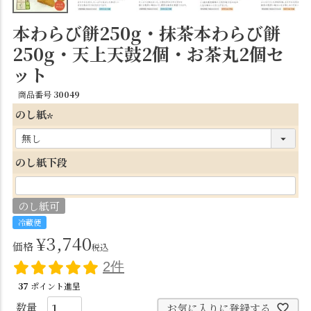
本わらび餅250g・抹茶本わらび餅
250g・天上天鼓2個・お茶丸2個セ
ット
商品番号
30049
のし紙
(
必
のし紙下段
須
)
のし紙可
冷蔵便
¥
3,740
価格
税込
2件
37
ポイント進呈
お気に入りに登録する