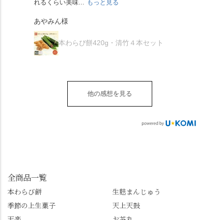
れるくらい美味...
もっと見る
あん
夏を迎えられることに
で、食べる直前にかけ
きなこはきなこ、抹茶
🍜お昼は「そば切りこ
が増.
感謝しています。あり
て召し上がれ💁‍♀️
あやみん様
は抹茶きなこが付いて
ごろ」さんで、のど越
がとうございます🙏 ・
************** みずは
秋様
ますが、追加でかけな
し最高のお蕎麦をつる
お皿は原稔さん
北川
くても十分おいしくい
り。器まで美しくて、
本わらび餅420g・清竹４本セット
（@hara_minoru）「角
（mizuha_kitagawa） 京
ただけます。 店内には
みんなの箸もカメラも
皿 金彩三島 千羽鶴」で
都府長岡京市うぐいす
別の食べ方でおいしく
止まりません📸 🌸午後
す。 ・ #みずは北川 #
台1-3 10:00～18:00 無休
いただける、わらび餅
は西行ゆかりの花の寺
水無月 #原稔 さん #和
（元日のみ休業）
のアレンジレシピのポ
「勝持寺」、石庭が見
菓子 #京都
**************
他の感想を見る
ップがあります。店員
事な石の寺「正法寺」
sense_nagaokakyo では
さんに一言お声かけて
へ。青もみじがきらき
「長岡京」や近郊のま
もらえれば、撮影許可
ら輝いて、秋の紅葉シ
ちの日常の魅力を発信
をいただけます。よか
ーズンへの期待が膨ら
しています📱 ぜひ皆さ
ったらぜひこちらも試
みます。 💠そしてクラ
んも「 #センス長岡京
してみてね。 ※発信は
イマックスは「善峯
」を付けて長岡京の素
今回控えさせていただ
寺」！ 境内に咲くあじ
敵な写真を投稿して下
きました。 •お茶丸 •天
さいはなんと8000株。
全商品一覧
さい😉 #長岡京スイー
上天鼓 •天楽 •完熟南紅
「もう終わってるか
ツ #みずは北川 #わらび
本わらび餅
生麩まんじゅう
梅ゼリー 上記4点も定番
な…」と半ば諦めてい
餅 #抹茶わらび餅
季節の上生菓子
天上天鼓
の和菓子。 完熟南紅梅
たら、上の方にはまだ
ゼリーは、現在1,500円
瑞々しい花がたくさん
天楽
お茶丸