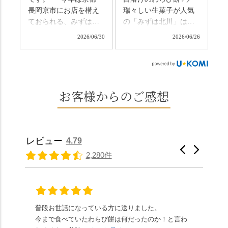
だそうです。連休最終
方くらい。この静け
長岡京市にお店を構え
瑞々しい生菓子が人気
日、時間のある人はぜ
さ、贅沢すぎません
ておられる、みずは北
の「みずは北川」は、
ひこの機会に食べてみ
か…？ここを独り占め
川さん
和菓子作りの要である
ては。 •わらび餅（京き
できるのが西山なんで
2026/06/30
2026/06/26
（@mizuha_kitagawa）
おいしい水を求めて、
なこ） •わらび餅（抹
す。 ⛩️続いて「大原野
の水無月を頂きまし
西山の地にたどり着き
茶） 上記2点のわらび餅
神社」へ。 延暦3年
た。 ・ 大納言小豆は程
ました⛲️ 創業から30余
は、始めから一口サイ
（784年）、長岡京遷都
よい甘さで、ほっくり
年、自社の井戸の地下
ズになっているのです
とともに歩んできた"京
とした小豆の食感も美
水で作る和菓子は目に
お客様からのご感想
ぐにいただけます。 ち
春日"。鯉沢の池には白
味しかったです。うい
も麗しいものばかり👀
なみに、京きなこは通
いスイレンが咲き、神
ろう生地は歯応えもあ
「本わらび餅」は、も
常サイズ（250g）とビ
の使いの鹿がお出迎
りつつ滑らかで、こち
っちりした食感に深煎
ッグサイズ（420g）の2
え。紫式部が越前の雪
らもほんのりとした甘
りの香ばしい京きな粉
種類があります。 ※私
景色を見ながら想いを
レビュー
4.79
さだったため、とても
と和三盆の風味が広が
たちの間では、「みず
馳せた小塩山のふもと
2,280件
頂きやすかったです。
ります🥰 抹茶味もあ
はさんといえばわらび
に鎮座するお社です。
ありがたく、美味しく
り、こちらには宇治抹
餅がおすすめ」といわ
半日〜3日しか咲かない
頂きました。ご馳走様
茶を使用🍵 上質な渋み
れますが、ほんとうに
幻の「千眼桜」のお話
でした。 ・ 今年も変わ
の中に甘さを感じる大
納得です。種類は断ト
には一同うっとり。
らず湯島天満宮さんで
人の味わいです☺️ それ
ツに京きなこが人気で
「満開に出会えたら千
普段お世話になっている方に送りました。
夏の
茅の輪をくぐらせて頂
ぞれにきな粉、抹茶き
すが、私はどれも同じ
の願いが叶う」…来
今まで食べていたわらび餅は何だったのか！と言わ
た。
き、水無月にも出会え
な粉がついているの
くらい好きです。 ※京
春、絶対に狙います🌸