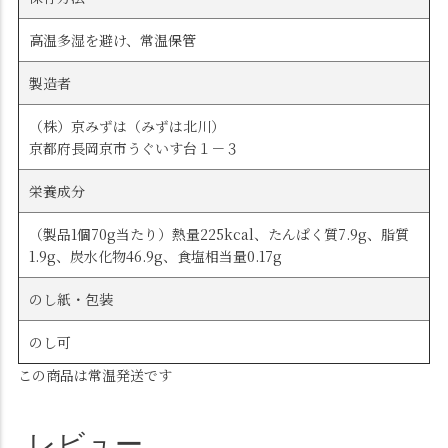
高温多湿を避け、常温保管
製造者
（株）京みずは（みずは北川）
京都府長岡京市うぐいす台１－３
栄養成分
（製品1個70g当たり）熱量225kcal、たんぱく質7.9g、脂質
1.9g、炭水化物46.9g、食塩相当量0.17g
のし紙・包装
のし可
この商品は常温発送です
レビュー