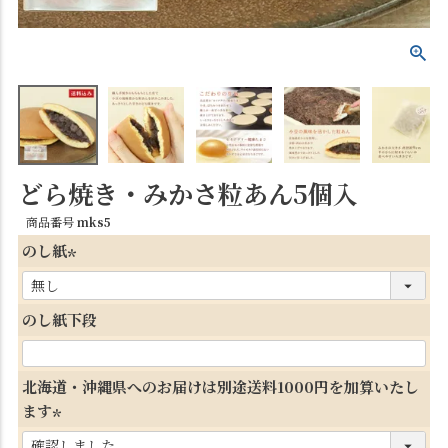
どら焼き・みかさ粒あん5個入
商品番号
mks5
のし紙
(
必
のし紙下段
須
)
北海道・沖縄県へのお届けは別途送料1000円を加算いたし
ます
(