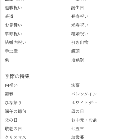
トもあわせてチェック
ながら学びっぱなしの
退職祝い
誕生日
またはフォローして
一日。この経験を西山
茶道
長寿祝い
ね。 センス長岡京
のガイド活動にしっか
お見舞い
米寿祝い
@sense_nagaokakyo 長岡
り活かしていきます💪
卒寿祝い
結婚祝い
京市観光協会
西山、ほんまにええと
@nagaokakyo_tourism ふ
こです。次はあなたを
結婚内祝い
引き出物
るふる長岡京
ご案内させてください
手土産
饅頭
@furufuru_nagaokakyo
🚕✨ #京都西山旅感 #京
栗
地鎮祭
まいぷれ乙訓
都西山 #おもてなしタク
@mypl_otokuni ※今も
シー #観光ガイド研修 #
物価の値上がりが激し
竹の径 #大原野神社 #京
季節の特集
くなっているので、値
春日 #千眼桜 #そば切り
内祝い
法事
段の記載はしばらく止
こごろ #勝持寺 #正法寺
迎春
バレンタイン
めます。
#善峯寺 #あじさい #あ
じさい供養 #遊龍の松 #
ひな祭り
ホワイトデー
桂昌院 #玉の輿 #みずは
端午の節句
母の日
北川 #レモンわらび餅 #
父の日
お中元・お盆
清竹 #なかの邸 #小倉山
敬老の日
七五三
荘 #京都観光 #西京区 #
大原野
クリスマス
お歳暮