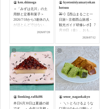
ken.shimoga
kyotonisiyamaryokan
hotsuu
＜「みずは北川」の土
用餅と定番和菓子＞
🚕💨【西山まるごと一
2026/7/18から3連休の人
日旅✨京都西山旅感・
がほとんどではないか
観光ガイド研修レポ】 7
と思います。みなさん
月10日（金）、おもて
2026/07/20
はこの連休は楽しんで
なしタクシーの日高順
2026/07/12
いますか？ これからは
子さんの名ガイドで、
ものすごい暑さが続き
西山の魅力をぎゅっと
ますので、熱中症にな
詰め込んだ観光ガイド
らないようお互いに気
研修に行ってきまし
をつけましょう。 3連休
た！ 🎋スタートは「竹
まずは「みずは北川」
の径」。 頭上を覆う竹
の和菓子の紹介から。
のトンネルに一歩入る
（写真2枚目から） ・土
と、空気がすっと涼し
用餅（2個入） 暑気払
くなって、聞こえるの
い、厄払いとして夏の
は葉ずれの音だけ。嵐
土用入りにいただくと
山の竹林に絶対負けて
lionking.rafiki06
sense_nagaokakyo
いわれている土用餅。
ない美しさなのに、す
本日6月30日は夏越の祓
・ ＼✨とろけるような
今年の土用の入りは7/20
れ違うのは犬の散歩の
です。 ・ 今年は京都・
口溶けのわらび餅✨／