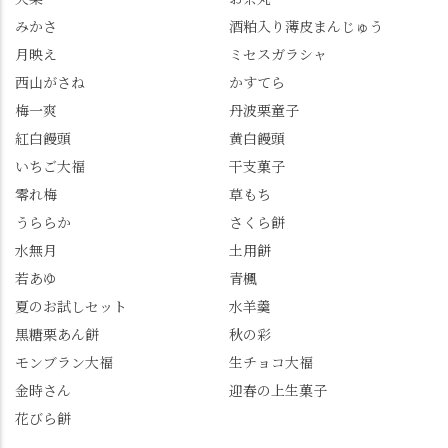
以上購入すると1個プレ
残っていてくれました
みかさ
酒粕入り薄皮まんじゅう
ゼントのクーポン企画
✨ちょうどこの日から
月映え
ミセスガラシャ
を実施中。期限は
始まった「あじさい供
7/26（日）。但し、「み
養」で、池に浮かぶあ
西山がさね
かすてら
ずは北川」のアプリ会
じさいにも出会えるか
梅一爽
丹波栗童子
員登録が必要です。 ※
も…という素敵なお話
紅白饅頭
黄白饅頭
ゼリーは生の写真を撮
も。 天然記念物の「遊
いちご大福
干支菓子
りたかったのですが、
龍の松」は、地を這う
崩れてしまいました。
ように伸びる主幹がま
零れ梅
草もち
「みずは北川」のアプ
るで龍が遊ぶように見
うららか
さくら餅
リ会員の登録はほんと
える迫力！そして桂昌
水無月
土用餅
うにおすすめ。ポイン
院お手植えと伝わる樹
若あゆ
青楓
トもすぐに貯まります
齢300年超のしだれ
し、いろんな特典もあ
桜。"玉の輿"の語源に
夏のお試しセット
水羊羹
ります。まだ会員登録
なったお玉さん＝桂昌
黒糖栗あん餅
秋の彩
していない人はぜひこ
院と徳川綱吉の、教科
モンブラン大福
生チョコ大福
の機会に会員登録もし
書がひっくり返るよう
てみてね。 みなさんは
な再評価のお話まで聞
金時さん
迎春の上生菓子
この中で気になったも
けて、もう頭も心も満
花びら餅
のはありましたか？ど
腹です。振り返れば京