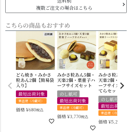
送料別
複数ご注文の場合はこちら
こちらの商品もおすすめ
どら焼き・みかさ
みかさ粒あん5個・
みかさ粒あん5
粒あん2個【簡易袋
天楽2個・栗童子ハ
天楽2個・栗童
入り】
ーフサイズセット
ーフサイズ・か
てらセット
最短出荷対象
のし紙可
のし紙可
最短出荷対象
常温便（冷蔵可）
最短出荷対象
常温便（冷蔵可）
価格
¥
680
税込
常温便（冷蔵可）
価格
¥
3,770
税込
価格
¥
5,240
税込