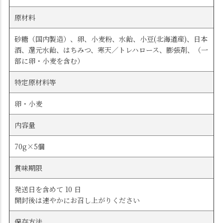
原材料
砂糖（国内製造）、卵、小麦粉、水飴、小豆(北海道産)、日本
酒、還元水飴、はちみつ、寒天／トレハロース、膨張剤、（一
部に卵・小麦を含む）
特定原材料等
卵・小麦
内容量
70g×5個
賞味期限
発送日を含めて 10 日
開封後は速やかにお召し上がりください
保存方法