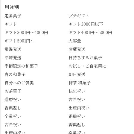
れも食べてほしいおす
都盆地が一望…!西から
用途別
すめ品ばかりです。よ
京都を見渡せるこの絶
かったらぜひこの機会
景、もっと知られてほ
定番菓子
プチギフト
に食べてみてはいかが
しい！ 🍋締めは「みず
ギフト
ギフト3000円以下
でしょうか。 🍡みずは
は北川」さんへ。 いま
ギフト3001円～4000円
ギフト4001円～5000円
北川🍡 住所 長岡京市う
話題のレモンわらび餅
ギフト5001円～
大容量
ぐいす台1-3 TEL 075-
と、夏季限定・竹筒入
954-0400 営業時間 10:00
り水ようかん「清竹」
常温発送
冷蔵発送
～18:00 インスタ
を無事ゲットして、み
冷凍発送
日持ちするお菓子
@mizuha_kitagawa #セン
んな大満足の笑顔😋 さ
季節限定の和菓子
お試し・ご自宅用に
ス長岡京 #SENSE長岡
らに日高さんから、な
春の和菓子
即日発送
京公式アンバサダー #み
かの邸の珈琲パックと
ずは北川 私のアカウン
小倉山荘のお菓子のサ
自分へのご褒美
抹茶 和菓子
トは、地元のおすすめ
プライズプレゼントま
お茶菓子
快気祝い
グルメをメインに発
で🎁最後の最後まで"お
還暦祝い
古希祝い
信。お店選びの参考な
もてなし"の心を教えて
どにご利用いただける
いただきました。 プロ
香典返し
出産内祝い
と嬉しいです。 長岡京
ドライバーならではの
卒業祝い
退職祝い
市のお店や観光地など
ルート取り、駐車場事
古希祝い
香典返し
の情報を詳しく知りた
情、お客様を飽きさせ
出産内祝い
卒業祝い
い人は、下記アカウン
ない語り口…。楽しみ