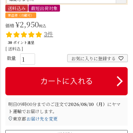
必
送料込み
最短出荷対象
須
常温便（冷蔵可）
)
¥
2,950
価格
税込
3件
30
ポイント進呈
送料込
お気に入りに登録する
明日
09時00分
までのご注文で
2026/08/10（月）
に
ヤマ
ト運輸
でお届けします。
東京都
お届け先を変更