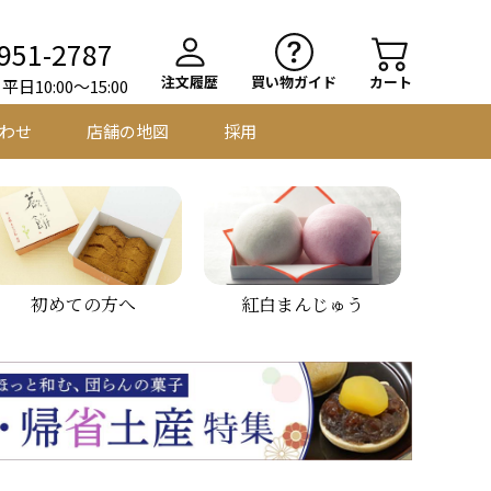
951-2787
注文履歴
買い物ガイド
カート
日10:00～15:00
わせ
店舗の地図
採用
初めての方へ
紅白まんじゅう