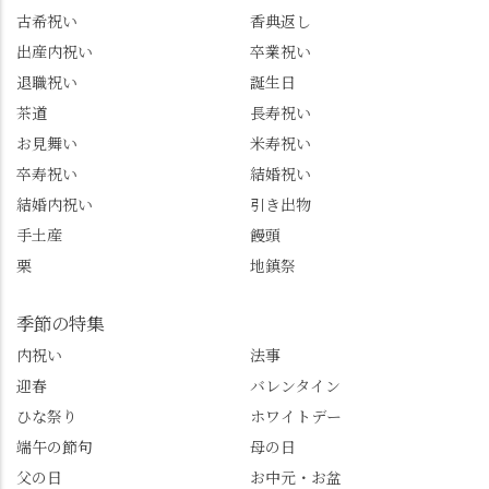
市のお店や観光地など
ルート取り、駐車場事
古希祝い
香典返し
の情報を詳しく知りた
情、お客様を飽きさせ
出産内祝い
卒業祝い
い人は、下記アカウン
ない語り口…。楽しみ
トもあわせてチェック
ながら学びっぱなしの
退職祝い
誕生日
またはフォローして
一日。この経験を西山
茶道
長寿祝い
ね。 センス長岡京
のガイド活動にしっか
お見舞い
米寿祝い
@sense_nagaokakyo 長岡
り活かしていきます💪
卒寿祝い
結婚祝い
京市観光協会
西山、ほんまにええと
@nagaokakyo_tourism ふ
こです。次はあなたを
結婚内祝い
引き出物
るふる長岡京
ご案内させてください
手土産
饅頭
@furufuru_nagaokakyo
🚕✨ #京都西山旅感 #京
栗
地鎮祭
まいぷれ乙訓
都西山 #おもてなしタク
@mypl_otokuni ※今も
シー #観光ガイド研修 #
物価の値上がりが激し
竹の径 #大原野神社 #京
季節の特集
くなっているので、値
春日 #千眼桜 #そば切り
内祝い
法事
段の記載はしばらく止
こごろ #勝持寺 #正法寺
迎春
バレンタイン
めます。
#善峯寺 #あじさい #あ
じさい供養 #遊龍の松 #
ひな祭り
ホワイトデー
桂昌院 #玉の輿 #みずは
端午の節句
母の日
北川 #レモンわらび餅 #
父の日
お中元・お盆
清竹 #なかの邸 #小倉山