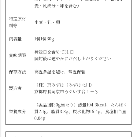
麦・乳成分・卵を含む）
特定原材
小麦・乳・卵
料等
内容量
1個1個30g
発送日を含めて31 日
賞味期限
開封後は速やかにお召し上がりください
保存方法
高温多湿を避け、常温保管
（株）京みずは（みずは北川）
製造者
京都府長岡京市うぐいす台１－３
（製品1個30g当たり）熱量104.3kcal、たんぱく
栄養成分
質2.1g、脂質3.3g、炭水化物16.4g、食塩相当量
0.04g