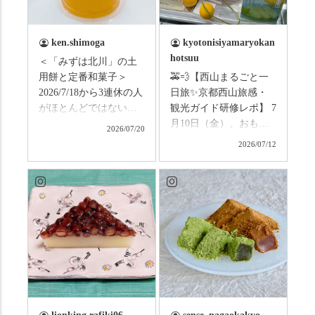
ken.shimoga
kyotonisiyamaryokan
hotsuu
＜「みずは北川」の土
用餅と定番和菓子＞
🚕💨【西山まるごと一
2026/7/18から3連休の人
日旅✨京都西山旅感・
がほとんどではないか
観光ガイド研修レポ】 7
と思います。みなさん
月10日（金）、おもて
2026/07/20
はこの連休は楽しんで
なしタクシーの日高順
2026/07/12
いますか？ これからは
子さんの名ガイドで、
ものすごい暑さが続き
西山の魅力をぎゅっと
ますので、熱中症にな
詰め込んだ観光ガイド
らないようお互いに気
研修に行ってきまし
をつけましょう。 3連休
た！ 🎋スタートは「竹
まずは「みずは北川」
の径」。 頭上を覆う竹
の和菓子の紹介から。
のトンネルに一歩入る
（写真2枚目から） ・土
と、空気がすっと涼し
用餅（2個入） 暑気払
くなって、聞こえるの
い、厄払いとして夏の
は葉ずれの音だけ。嵐
土用入りにいただくと
山の竹林に絶対負けて