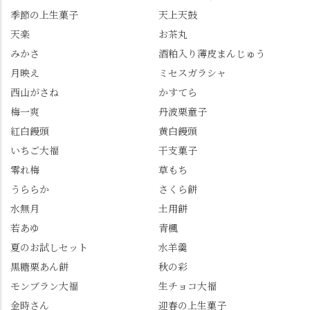
餅 #抹茶わらび餅
季節の上生菓子
天上天鼓
の和菓子。 完熟南紅梅
たら、上の方にはまだ
ゼリーは、現在1,500円
瑞々しい花がたくさん
天楽
お茶丸
以上購入すると1個プレ
残っていてくれました
みかさ
酒粕入り薄皮まんじゅう
ゼントのクーポン企画
✨ちょうどこの日から
月映え
ミセスガラシャ
を実施中。期限は
始まった「あじさい供
7/26（日）。但し、「み
養」で、池に浮かぶあ
西山がさね
かすてら
ずは北川」のアプリ会
じさいにも出会えるか
梅一爽
丹波栗童子
員登録が必要です。 ※
も…という素敵なお話
紅白饅頭
黄白饅頭
ゼリーは生の写真を撮
も。 天然記念物の「遊
いちご大福
干支菓子
りたかったのですが、
龍の松」は、地を這う
崩れてしまいました。
ように伸びる主幹がま
零れ梅
草もち
「みずは北川」のアプ
るで龍が遊ぶように見
うららか
さくら餅
リ会員の登録はほんと
える迫力！そして桂昌
水無月
土用餅
うにおすすめ。ポイン
院お手植えと伝わる樹
若あゆ
青楓
トもすぐに貯まります
齢300年超のしだれ
し、いろんな特典もあ
桜。"玉の輿"の語源に
夏のお試しセット
水羊羹
ります。まだ会員登録
なったお玉さん＝桂昌
黒糖栗あん餅
秋の彩
していない人はぜひこ
院と徳川綱吉の、教科
モンブラン大福
生チョコ大福
の機会に会員登録もし
書がひっくり返るよう
てみてね。 みなさんは
な再評価のお話まで聞
金時さん
迎春の上生菓子