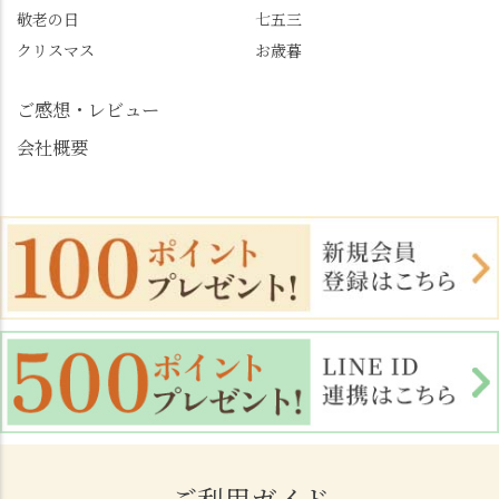
敬老の日
七五三
荘 #京都観光 #西京区 #
大原野
クリスマス
お歳暮
ご感想・レビュー
会社概要
ご利用ガイド