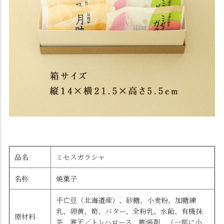
品名
ミセスガラシャ
名称
焼菓子
手亡豆（北海道産）、砂糖、小麦粉、加糖練
乳、卵黄、筍、バター、全粉乳、水飴、有機抹
原材料
茶、寒天／トレハロース、膨張剤、（一部に小