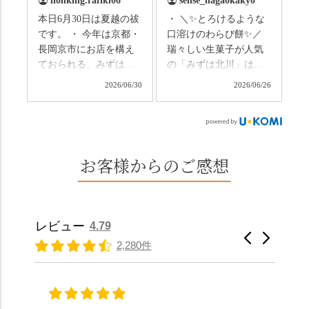
lionking.rafiki06
sense_nagaokakyo
いわれている土用餅。
ない美しさなのに、す
本日6月30日は夏越の祓
・ ＼✨とろけるような
今年の土用の入りは7/20
れ違うのは犬の散歩の
です。 ・ 今年は京都・
口溶けのわらび餅✨／
だそうです。連休最終
方くらい。この静け
長岡京市にお店を構え
瑞々しい生菓子が人気
日、時間のある人はぜ
さ、贅沢すぎません
ておられる、みずは北
の「みずは北川」は、
ひこの機会に食べてみ
か…？ここを独り占め
川さん
和菓子作りの要である
ては。 •わらび餅（京き
できるのが西山なんで
2026/06/30
2026/06/26
（@mizuha_kitagawa）
おいしい水を求めて、
なこ） •わらび餅（抹
す。 ⛩️続いて「大原野
の水無月を頂きまし
西山の地にたどり着き
茶） 上記2点のわらび餅
神社」へ。 延暦3年
た。 ・ 大納言小豆は程
ました⛲️ 創業から30余
は、始めから一口サイ
（784年）、長岡京遷都
よい甘さで、ほっくり
年、自社の井戸の地下
ズになっているのです
とともに歩んできた"京
とした小豆の食感も美
水で作る和菓子は目に
お客様からのご感想
ぐにいただけます。 ち
春日"。鯉沢の池には白
味しかったです。うい
も麗しいものばかり👀
なみに、京きなこは通
いスイレンが咲き、神
ろう生地は歯応えもあ
「本わらび餅」は、も
常サイズ（250g）とビ
の使いの鹿がお出迎
りつつ滑らかで、こち
っちりした食感に深煎
ッグサイズ（420g）の2
え。紫式部が越前の雪
らもほんのりとした甘
りの香ばしい京きな粉
種類があります。 ※私
景色を見ながら想いを
レビュー
4.79
さだったため、とても
と和三盆の風味が広が
たちの間では、「みず
馳せた小塩山のふもと
2,280件
頂きやすかったです。
ります🥰 抹茶味もあ
はさんといえばわらび
に鎮座するお社です。
ありがたく、美味しく
り、こちらには宇治抹
餅がおすすめ」といわ
半日〜3日しか咲かない
頂きました。ご馳走様
茶を使用🍵 上質な渋み
れますが、ほんとうに
幻の「千眼桜」のお話
でした。 ・ 今年も変わ
の中に甘さを感じる大
納得です。種類は断ト
には一同うっとり。
らず湯島天満宮さんで
人の味わいです☺️ それ