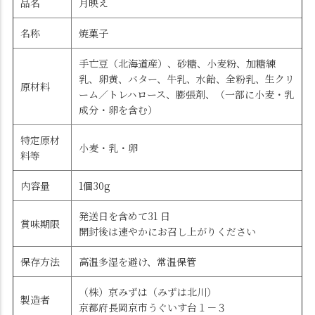
品名
月映え
名称
焼菓子
手亡豆（北海道産）、砂糖、小麦粉、加糖練
乳、卵黄、バター、牛乳、水飴、全粉乳、生クリ
原材料
ーム／トレハロース、膨張剤、（一部に小麦・乳
成分・卵を含む）
特定原材
小麦・乳・卵
料等
内容量
1個30g
発送日を含めて31 日
賞味期限
開封後は速やかにお召し上がりください
保存方法
高温多湿を避け、常温保管
（株）京みずは（みずは北川）
製造者
京都府長岡京市うぐいす台１－３