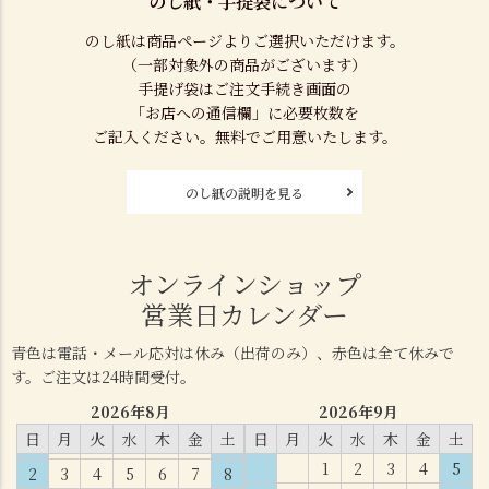
のし紙・手提袋について
のし紙は商品ページよりご選択いただけます。
（一部対象外の商品がございます）
手提げ袋はご注文手続き画面の
「お店への通信欄」に必要枚数を
ご記入ください。無料でご用意いたします。
のし紙の説明を見る
オンラインショップ
営業日カレンダー
青色は電話・メール応対は休み（出荷のみ）、赤色は全て休みで
す。ご注文は24時間受付。
2026年8月
2026年9月
日
月
火
水
木
金
土
日
月
火
水
木
金
土
1
2
3
4
5
2
3
4
5
6
7
8