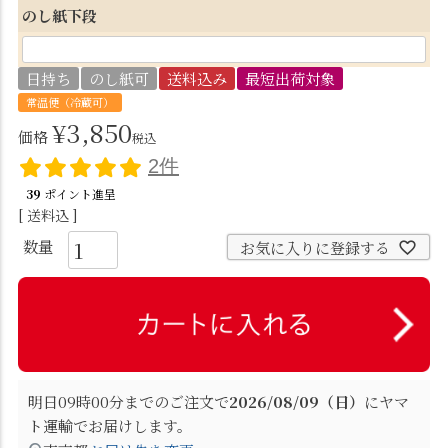
必
のし紙下段
須
)
日持ち
のし紙可
送料込み
最短出荷対象
常温便（冷蔵可）
¥
3,850
価格
税込
2件
39
ポイント進呈
送料込
お気に入りに登録する
明日
09時00分
までのご注文で
2026/08/09（日）
に
ヤマ
ト運輸
でお届けします。