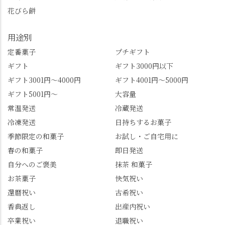
この中で気になったも
けて、もう頭も心も満
花びら餅
のはありましたか？ど
腹です。振り返れば京
れも食べてほしいおす
都盆地が一望…!西から
用途別
すめ品ばかりです。よ
京都を見渡せるこの絶
かったらぜひこの機会
景、もっと知られてほ
定番菓子
プチギフト
に食べてみてはいかが
しい！ 🍋締めは「みず
ギフト
ギフト3000円以下
でしょうか。 🍡みずは
は北川」さんへ。 いま
ギフト3001円～4000円
ギフト4001円～5000円
北川🍡 住所 長岡京市う
話題のレモンわらび餅
ギフト5001円～
大容量
ぐいす台1-3 TEL 075-
と、夏季限定・竹筒入
954-0400 営業時間 10:00
り水ようかん「清竹」
常温発送
冷蔵発送
～18:00 インスタ
を無事ゲットして、み
冷凍発送
日持ちするお菓子
@mizuha_kitagawa #セン
んな大満足の笑顔😋 さ
季節限定の和菓子
お試し・ご自宅用に
ス長岡京 #SENSE長岡
らに日高さんから、な
春の和菓子
即日発送
京公式アンバサダー #み
かの邸の珈琲パックと
ずは北川 私のアカウン
小倉山荘のお菓子のサ
自分へのご褒美
抹茶 和菓子
トは、地元のおすすめ
プライズプレゼントま
お茶菓子
快気祝い
グルメをメインに発
で🎁最後の最後まで"お
還暦祝い
古希祝い
信。お店選びの参考な
もてなし"の心を教えて
どにご利用いただける
いただきました。 プロ
香典返し
出産内祝い
と嬉しいです。 長岡京
ドライバーならではの
卒業祝い
退職祝い