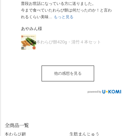
ツに京きなこが人気で
「満開に出会えたら千
普段お世話になっている方に送りました。
夏の
茅の輪をくぐらせて頂
ぞれにきな粉、抹茶き
すが、私はどれも同じ
の願いが叶う」…来
今まで食べていたわらび餅は何だったのか！と言わ
た。
き、水無月にも出会え
な粉がついているの
くらい好きです。 ※京
春、絶対に狙います🌸
れるくらい美味...
もっと見る
あん
夏を迎えられることに
で、食べる直前にかけ
きなこはきなこ、抹茶
🍜お昼は「そば切りこ
が増.
感謝しています。あり
て召し上がれ💁‍♀️
あやみん様
は抹茶きなこが付いて
ごろ」さんで、のど越
がとうございます🙏 ・
************** みずは
秋様
ますが、追加でかけな
し最高のお蕎麦をつる
お皿は原稔さん
北川
くても十分おいしくい
り。器まで美しくて、
本わらび餅420g・清竹４本セット
（@hara_minoru）「角
（mizuha_kitagawa） 京
ただけます。 店内には
みんなの箸もカメラも
皿 金彩三島 千羽鶴」で
都府長岡京市うぐいす
別の食べ方でおいしく
止まりません📸 🌸午後
す。 ・ #みずは北川 #
台1-3 10:00～18:00 無休
いただける、わらび餅
は西行ゆかりの花の寺
水無月 #原稔 さん #和
（元日のみ休業）
のアレンジレシピのポ
「勝持寺」、石庭が見
菓子 #京都
**************
他の感想を見る
ップがあります。店員
事な石の寺「正法寺」
sense_nagaokakyo では
さんに一言お声かけて
へ。青もみじがきらき
「長岡京」や近郊のま
もらえれば、撮影許可
ら輝いて、秋の紅葉シ
ちの日常の魅力を発信
をいただけます。よか
ーズンへの期待が膨ら
しています📱 ぜひ皆さ
ったらぜひこちらも試
みます。 💠そしてクラ
んも「 #センス長岡京
してみてね。 ※発信は
イマックスは「善峯
」を付けて長岡京の素
今回控えさせていただ
寺」！ 境内に咲くあじ
敵な写真を投稿して下
きました。 •お茶丸 •天
さいはなんと8000株。
全商品一覧
さい😉 #長岡京スイー
上天鼓 •天楽 •完熟南紅
「もう終わってるか
ツ #みずは北川 #わらび
本わらび餅
生麩まんじゅう
梅ゼリー 上記4点も定番
な…」と半ば諦めてい