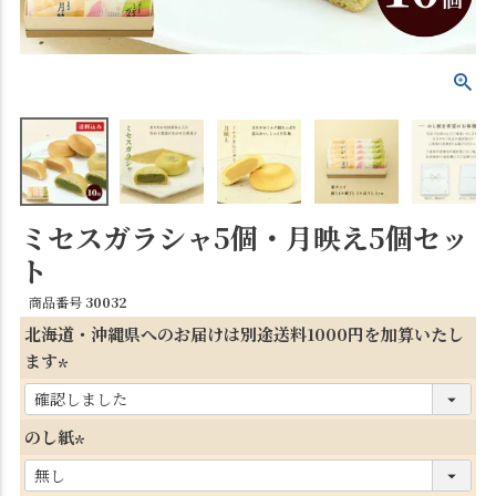
ミセスガラシャ5個・月映え5個セッ
ト
商品番号
30032
北海道・沖縄県へのお届けは別途送料1000円を加算いたし
ます
(
必
のし紙
須
(
)