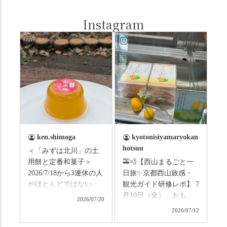
Instagram
ken.shimoga
kyotonisiyamaryokan
hotsuu
＜「みずは北川」の土
用餅と定番和菓子＞
🚕💨【西山まるごと一
2026/7/18から3連休の人
日旅✨京都西山旅感・
がほとんどではないか
観光ガイド研修レポ】 7
と思います。みなさん
月10日（金）、おもて
2026/07/20
はこの連休は楽しんで
なしタクシーの日高順
2026/07/12
いますか？ これからは
子さんの名ガイドで、