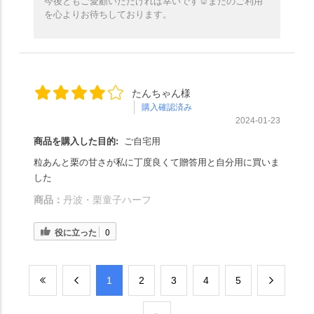
今後ともご愛顧いただければ幸いです☺️またのご利用
を心よりお待ちしております。
たんちゃん様
購入確認済み
2024-01-23
商品を購入した目的:
ご自宅用
粒あんと栗の甘さが私に丁度良くて贈答用と自分用に買いま
した
商品：
丹波・栗童子ハーフ
役に立った
0
​1
​2
​3
​4
​5