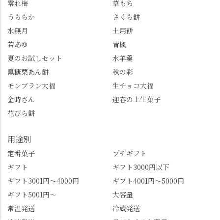
崩れてしまいました。
ように伸びる主幹がま
零れ梅
草もち
「みずは北川」のアプ
るで龍が遊ぶように見
うららか
さくら餅
リ会員の登録はほんと
える迫力！そして桂昌
水無月
土用餅
うにおすすめ。ポイン
院お手植えと伝わる樹
若あゆ
青楓
トもすぐに貯まります
齢300年超のしだれ
し、いろんな特典もあ
桜。"玉の輿"の語源に
夏のお試しセット
水羊羹
ります。まだ会員登録
なったお玉さん＝桂昌
黒糖栗あん餅
秋の彩
していない人はぜひこ
院と徳川綱吉の、教科
モンブラン大福
生チョコ大福
の機会に会員登録もし
書がひっくり返るよう
てみてね。 みなさんは
な再評価のお話まで聞
金時さん
迎春の上生菓子
この中で気になったも
けて、もう頭も心も満
花びら餅
のはありましたか？ど
腹です。振り返れば京
れも食べてほしいおす
都盆地が一望…!西から
用途別
すめ品ばかりです。よ
京都を見渡せるこの絶
かったらぜひこの機会
景、もっと知られてほ
定番菓子
プチギフト
に食べてみてはいかが
しい！ 🍋締めは「みず
ギフト
ギフト3000円以下
でしょうか。 🍡みずは
は北川」さんへ。 いま
ギフト3001円～4000円
ギフト4001円～5000円
北川🍡 住所 長岡京市う
話題のレモンわらび餅
ギフト5001円～
大容量
ぐいす台1-3 TEL 075-
と、夏季限定・竹筒入
954-0400 営業時間 10:00
り水ようかん「清竹」
常温発送
冷蔵発送
～18:00 インスタ
を無事ゲットして、み