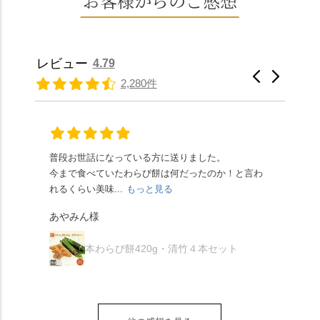
お客様からのご感想
味しかったです。うい
も麗しいものばかり👀
なみに、京きなこは通
いスイレンが咲き、神
ろう生地は歯応えもあ
「本わらび餅」は、も
常サイズ（250g）とビ
の使いの鹿がお出迎
りつつ滑らかで、こち
っちりした食感に深煎
ッグサイズ（420g）の2
え。紫式部が越前の雪
らもほんのりとした甘
りの香ばしい京きな粉
種類があります。 ※私
景色を見ながら想いを
レビュー
4.79
さだったため、とても
と和三盆の風味が広が
たちの間では、「みず
馳せた小塩山のふもと
2,280件
頂きやすかったです。
ります🥰 抹茶味もあ
はさんといえばわらび
に鎮座するお社です。
ありがたく、美味しく
り、こちらには宇治抹
餅がおすすめ」といわ
半日〜3日しか咲かない
頂きました。ご馳走様
茶を使用🍵 上質な渋み
れますが、ほんとうに
幻の「千眼桜」のお話
でした。 ・ 今年も変わ
の中に甘さを感じる大
納得です。種類は断ト
には一同うっとり。
らず湯島天満宮さんで
人の味わいです☺️ それ
ツに京きなこが人気で
「満開に出会えたら千
普段お世話になっている方に送りました。
夏の
茅の輪をくぐらせて頂
ぞれにきな粉、抹茶き
すが、私はどれも同じ
の願いが叶う」…来
今まで食べていたわらび餅は何だったのか！と言わ
た。
き、水無月にも出会え
な粉がついているの
くらい好きです。 ※京
春、絶対に狙います🌸
れるくらい美味...
もっと見る
あん
夏を迎えられることに
で、食べる直前にかけ
きなこはきなこ、抹茶
🍜お昼は「そば切りこ
が増.
感謝しています。あり
て召し上がれ💁‍♀️
あやみん様
は抹茶きなこが付いて
ごろ」さんで、のど越
がとうございます🙏 ・
************** みずは
秋様
ますが、追加でかけな
し最高のお蕎麦をつる
お皿は原稔さん
北川
くても十分おいしくい
り。器まで美しくて、
本わらび餅420g・清竹４本セット
（@hara_minoru）「角
（mizuha_kitagawa） 京
ただけます。 店内には
みんなの箸もカメラも
皿 金彩三島 千羽鶴」で
都府長岡京市うぐいす
別の食べ方でおいしく
止まりません📸 🌸午後
す。 ・ #みずは北川 #
台1-3 10:00～18:00 無休
いただける、わらび餅
は西行ゆかりの花の寺
水無月 #原稔 さん #和
（元日のみ休業）
のアレンジレシピのポ
「勝持寺」、石庭が見