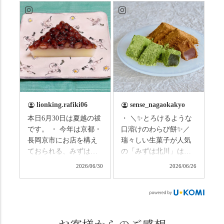
ものすごい暑さが続き
西山の魅力をぎゅっと
ますので、熱中症にな
詰め込んだ観光ガイド
らないようお互いに気
研修に行ってきまし
をつけましょう。 3連休
た！ 🎋スタートは「竹
まずは「みずは北川」
の径」。 頭上を覆う竹
の和菓子の紹介から。
のトンネルに一歩入る
（写真2枚目から） ・土
と、空気がすっと涼し
用餅（2個入） 暑気払
くなって、聞こえるの
い、厄払いとして夏の
は葉ずれの音だけ。嵐
土用入りにいただくと
山の竹林に絶対負けて
lionking.rafiki06
sense_nagaokakyo
いわれている土用餅。
ない美しさなのに、す
本日6月30日は夏越の祓
・ ＼✨とろけるような
今年の土用の入りは7/20
れ違うのは犬の散歩の
です。 ・ 今年は京都・
口溶けのわらび餅✨／
だそうです。連休最終
方くらい。この静け
長岡京市にお店を構え
瑞々しい生菓子が人気
日、時間のある人はぜ
さ、贅沢すぎません
ておられる、みずは北
の「みずは北川」は、
ひこの機会に食べてみ
か…？ここを独り占め
川さん
和菓子作りの要である
ては。 •わらび餅（京き
できるのが西山なんで
2026/06/30
2026/06/26
（@mizuha_kitagawa）
おいしい水を求めて、
なこ） •わらび餅（抹
す。 ⛩️続いて「大原野
の水無月を頂きまし
西山の地にたどり着き
茶） 上記2点のわらび餅
神社」へ。 延暦3年
た。 ・ 大納言小豆は程
ました⛲️ 創業から30余
は、始めから一口サイ
（784年）、長岡京遷都
よい甘さで、ほっくり
年、自社の井戸の地下
ズになっているのです
とともに歩んできた"京
とした小豆の食感も美
水で作る和菓子は目に
ぐにいただけます。 ち
春日"。鯉沢の池には白