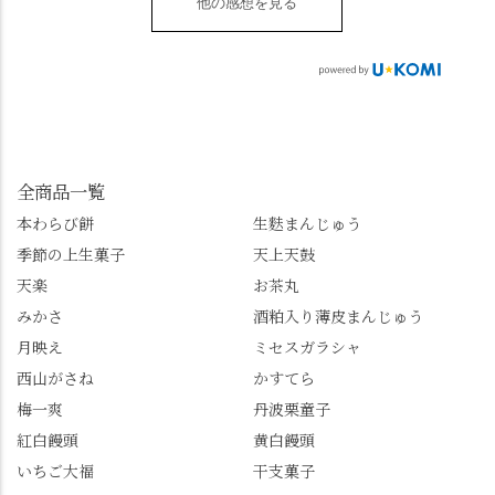
菓子 #京都
**************
他の感想を見る
ップがあります。店員
事な石の寺「正法寺」
sense_nagaokakyo では
さんに一言お声かけて
へ。青もみじがきらき
「長岡京」や近郊のま
もらえれば、撮影許可
ら輝いて、秋の紅葉シ
ちの日常の魅力を発信
をいただけます。よか
ーズンへの期待が膨ら
しています📱 ぜひ皆さ
ったらぜひこちらも試
みます。 💠そしてクラ
んも「 #センス長岡京
してみてね。 ※発信は
イマックスは「善峯
」を付けて長岡京の素
今回控えさせていただ
寺」！ 境内に咲くあじ
敵な写真を投稿して下
きました。 •お茶丸 •天
さいはなんと8000株。
全商品一覧
さい😉 #長岡京スイー
上天鼓 •天楽 •完熟南紅
「もう終わってるか
ツ #みずは北川 #わらび
本わらび餅
生麩まんじゅう
梅ゼリー 上記4点も定番
な…」と半ば諦めてい
餅 #抹茶わらび餅
季節の上生菓子
天上天鼓
の和菓子。 完熟南紅梅
たら、上の方にはまだ
ゼリーは、現在1,500円
瑞々しい花がたくさん
天楽
お茶丸
以上購入すると1個プレ
残っていてくれました
みかさ
酒粕入り薄皮まんじゅう
ゼントのクーポン企画
✨ちょうどこの日から
月映え
ミセスガラシャ
を実施中。期限は
始まった「あじさい供
7/26（日）。但し、「み
養」で、池に浮かぶあ
西山がさね
かすてら
ずは北川」のアプリ会
じさいにも出会えるか
梅一爽
丹波栗童子
員登録が必要です。 ※
も…という素敵なお話
紅白饅頭
黄白饅頭
ゼリーは生の写真を撮
も。 天然記念物の「遊
いちご大福
干支菓子
りたかったのですが、
龍の松」は、地を這う