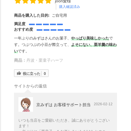
joon愛様
購入確認済み
商品を購入した目的:
ご自宅用
満足度
おすすめ度
一年ぶりのみずはさんのお菓子、
やっぱり美味しかった
で
す。つぶつぶの小豆が際立って、
よそにない、栗羊羹の味わ
い
です。
商品：
丹波・栗童子ハーフ
役に立った
0
サイトからの返信
2026-02-12
京みずは お客様サポート担当
いつも当店をご愛顧いただき、誠にありがとうござい
ます！