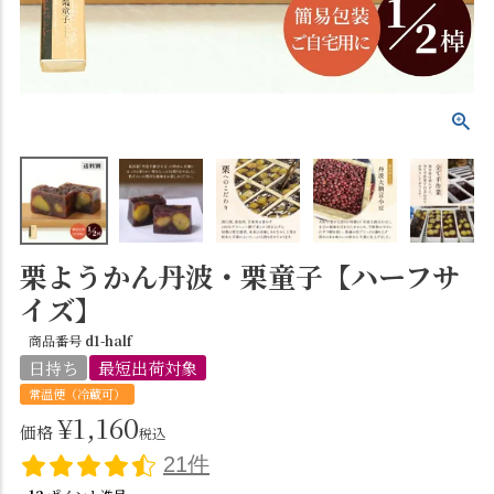
栗ようかん丹波・栗童子【ハーフサ
イズ】
商品番号
d1-half
日持ち
最短出荷対象
常温便（冷蔵可）
¥
1,160
価格
税込
21件