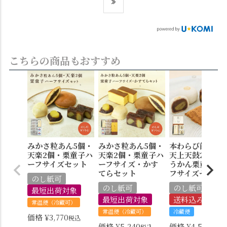
こちらの商品もおすすめ
みかさ粒あん5個・
みかさ粒あん5個・
本わらび餅250
天楽2個・栗童子ハ
天楽2個・栗童子ハ
天上天鼓2個・
ーフサイズセット
ーフサイズ・かす
うかん栗童子ハ
てらセット
フサイズセット
のし紙可
のし紙可
のし紙可
最短出荷対象
最短出荷対象
送料込み
常温便（冷蔵可）
常温便（冷蔵可）
冷蔵便
価格
¥
3,770
税込
価格
¥
5,240
価格
¥
4,570
税込
税込