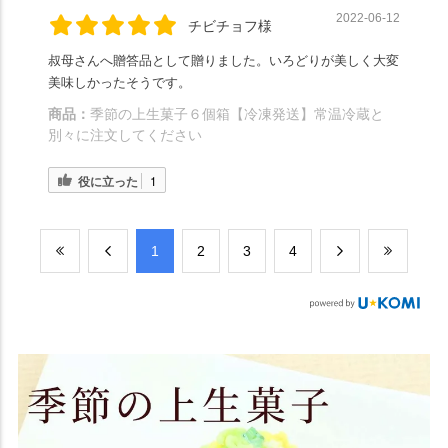
2022-06-12
チビチョフ様
叔母さんへ贈答品として贈りました。いろどりが美しく大変
美味しかったそうです。
商品：
季節の上生菓子６個箱【冷凍発送】常温冷蔵と
別々に注文してください
役に立った
1
​1
​2
​3
​4