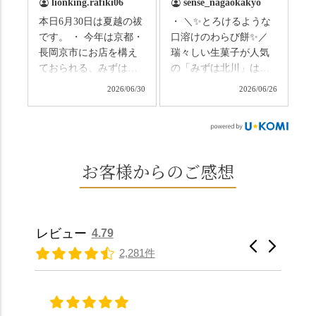
lionking.rafiki06
sense_nagaokakyo
いわれている土用餅。
ない美しさなのに、す
本日6月30日は夏越の祓
・ ＼✨とろけるような
今年の土用の入りは7/20
れ違うのは犬の散歩の
です。 ・ 今年は京都・
口溶けのわらび餅✨／
だそうです。連休最終
方くらい。この静け
長岡京市にお店を構え
瑞々しい生菓子が人気
日、時間のある人はぜ
さ、贅沢すぎません
ておられる、みずは北
の「みずは北川」は、
ひこの機会に食べてみ
か…？ここを独り占め
川さん
和菓子作りの要である
ては。 •わらび餅（京き
できるのが西山なんで
2026/06/30
2026/06/26
（@mizuha_kitagawa）
おいしい水を求めて、
なこ） •わらび餅（抹
す。 ⛩️続いて「大原野
の水無月を頂きまし
西山の地にたどり着き
茶） 上記2点のわらび餅
神社」へ。 延暦3年
た。 ・ 大納言小豆は程
ました⛲️ 創業から30余
は、始めから一口サイ
（784年）、長岡京遷都
よい甘さで、ほっくり
年、自社の井戸の地下
ズになっているのです
とともに歩んできた"京
とした小豆の食感も美
水で作る和菓子は目に
お客様からのご感想
ぐにいただけます。 ち
春日"。鯉沢の池には白
味しかったです。うい
も麗しいものばかり👀
なみに、京きなこは通
いスイレンが咲き、神
ろう生地は歯応えもあ
「本わらび餅」は、も
常サイズ（250g）とビ
の使いの鹿がお出迎
りつつ滑らかで、こち
っちりした食感に深煎
ッグサイズ（420g）の2
え。紫式部が越前の雪
らもほんのりとした甘
りの香ばしい京きな粉
種類があります。 ※私
景色を見ながら想いを
レビュー
4.79
さだったため、とても
と和三盆の風味が広が
たちの間では、「みず
馳せた小塩山のふもと
2,281件
頂きやすかったです。
ります🥰 抹茶味もあ
はさんといえばわらび
に鎮座するお社です。
ありがたく、美味しく
り、こちらには宇治抹
餅がおすすめ」といわ
半日〜3日しか咲かない
頂きました。ご馳走様
茶を使用🍵 上質な渋み
れますが、ほんとうに
幻の「千眼桜」のお話
でした。 ・ 今年も変わ
の中に甘さを感じる大
納得です。種類は断ト
には一同うっとり。