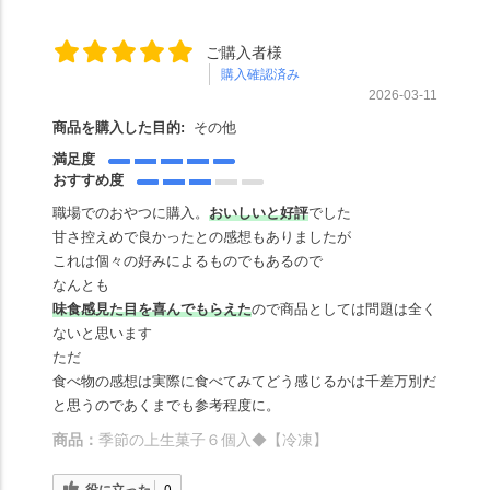
ご購入者様
購入確認済み
2026-03-11
商品を購入した目的:
その他
満足度
おすすめ度
職場でのおやつに購入。
おいしいと好評
でした
甘さ控えめで良かったとの感想もありましたが
これは個々の好みによるものでもあるので
なんとも
味食感見た目を喜んでもらえた
ので商品としては問題は全く
ないと思います
ただ
食べ物の感想は実際に食べてみてどう感じるかは千差万別だ
と思うのであくまでも参考程度に。
商品：
季節の上生菓子６個入◆【冷凍】
役に立った
0