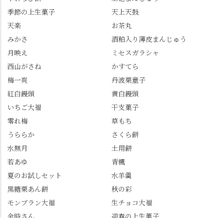
梅ゼリー 上記4点も定番
な…」と半ば諦めてい
餅 #抹茶わらび餅
季節の上生菓子
天上天鼓
の和菓子。 完熟南紅梅
たら、上の方にはまだ
ゼリーは、現在1,500円
瑞々しい花がたくさん
天楽
お茶丸
以上購入すると1個プレ
残っていてくれました
みかさ
酒粕入り薄皮まんじゅう
ゼントのクーポン企画
✨ちょうどこの日から
月映え
ミセスガラシャ
を実施中。期限は
始まった「あじさい供
7/26（日）。但し、「み
養」で、池に浮かぶあ
西山がさね
かすてら
ずは北川」のアプリ会
じさいにも出会えるか
梅一爽
丹波栗童子
員登録が必要です。 ※
も…という素敵なお話
紅白饅頭
黄白饅頭
ゼリーは生の写真を撮
も。 天然記念物の「遊
いちご大福
干支菓子
りたかったのですが、
龍の松」は、地を這う
崩れてしまいました。
ように伸びる主幹がま
零れ梅
草もち
「みずは北川」のアプ
るで龍が遊ぶように見
うららか
さくら餅
リ会員の登録はほんと
える迫力！そして桂昌
水無月
土用餅
うにおすすめ。ポイン
院お手植えと伝わる樹
若あゆ
青楓
トもすぐに貯まります
齢300年超のしだれ
し、いろんな特典もあ
桜。"玉の輿"の語源に
夏のお試しセット
水羊羹
ります。まだ会員登録
なったお玉さん＝桂昌
黒糖栗あん餅
秋の彩
していない人はぜひこ
院と徳川綱吉の、教科
モンブラン大福
生チョコ大福
の機会に会員登録もし
書がひっくり返るよう
てみてね。 みなさんは
な再評価のお話まで聞
金時さん
迎春の上生菓子