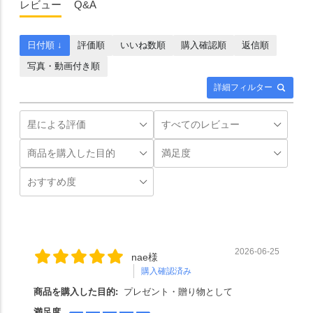
レビュー
Q&A
日付順 ↓
評価順
いいね数順
購入確認順
返信順
写真・動画付き順
詳細フィルター
2026-06-25
nae様
購入確認済み
商品を購入した目的:
プレゼント・贈り物として
満足度