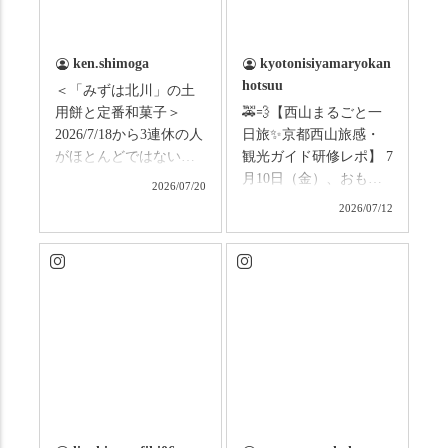
ken.shimoga
kyotonisiyamaryokan
hotsuu
＜「みずは北川」の土
用餅と定番和菓子＞
🚕💨【西山まるごと一
2026/7/18から3連休の人
日旅✨京都西山旅感・
がほとんどではないか
観光ガイド研修レポ】 7
と思います。みなさん
月10日（金）、おもて
2026/07/20
はこの連休は楽しんで
なしタクシーの日高順
2026/07/12
いますか？ これからは
子さんの名ガイドで、
ものすごい暑さが続き
西山の魅力をぎゅっと
ますので、熱中症にな
詰め込んだ観光ガイド
らないようお互いに気
研修に行ってきまし
をつけましょう。 3連休
た！ 🎋スタートは「竹
まずは「みずは北川」
の径」。 頭上を覆う竹
の和菓子の紹介から。
のトンネルに一歩入る
（写真2枚目から） ・土
と、空気がすっと涼し
用餅（2個入） 暑気払
くなって、聞こえるの
い、厄払いとして夏の
は葉ずれの音だけ。嵐
土用入りにいただくと
山の竹林に絶対負けて