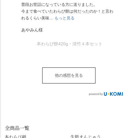
らず湯島天満宮さんで
人の味わいです☺️ それ
ツに京きなこが人気で
「満開に出会えたら千
普段お世話になっている方に送りました。
夏の
茅の輪をくぐらせて頂
ぞれにきな粉、抹茶き
すが、私はどれも同じ
の願いが叶う」…来
今まで食べていたわらび餅は何だったのか！と言わ
た。
き、水無月にも出会え
な粉がついているの
くらい好きです。 ※京
春、絶対に狙います🌸
れるくらい美味...
もっと見る
あん
夏を迎えられることに
で、食べる直前にかけ
きなこはきなこ、抹茶
🍜お昼は「そば切りこ
が増.
感謝しています。あり
て召し上がれ💁‍♀️
あやみん様
は抹茶きなこが付いて
ごろ」さんで、のど越
がとうございます🙏 ・
************** みずは
秋様
ますが、追加でかけな
し最高のお蕎麦をつる
お皿は原稔さん
北川
くても十分おいしくい
り。器まで美しくて、
本わらび餅420g・清竹４本セット
（@hara_minoru）「角
（mizuha_kitagawa） 京
ただけます。 店内には
みんなの箸もカメラも
皿 金彩三島 千羽鶴」で
都府長岡京市うぐいす
別の食べ方でおいしく
止まりません📸 🌸午後
す。 ・ #みずは北川 #
台1-3 10:00～18:00 無休
いただける、わらび餅
は西行ゆかりの花の寺
水無月 #原稔 さん #和
（元日のみ休業）
のアレンジレシピのポ
「勝持寺」、石庭が見
菓子 #京都
**************
他の感想を見る
ップがあります。店員
事な石の寺「正法寺」
sense_nagaokakyo では
さんに一言お声かけて
へ。青もみじがきらき
「長岡京」や近郊のま
もらえれば、撮影許可
ら輝いて、秋の紅葉シ
ちの日常の魅力を発信
をいただけます。よか
ーズンへの期待が膨ら
しています📱 ぜひ皆さ
ったらぜひこちらも試
みます。 💠そしてクラ
んも「 #センス長岡京
してみてね。 ※発信は
イマックスは「善峯
」を付けて長岡京の素
今回控えさせていただ
寺」！ 境内に咲くあじ
敵な写真を投稿して下
きました。 •お茶丸 •天
さいはなんと8000株。
全商品一覧
さい😉 #長岡京スイー
上天鼓 •天楽 •完熟南紅
「もう終わってるか
ツ #みずは北川 #わらび
本わらび餅
生麩まんじゅう