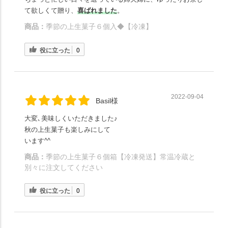
て欲しくて贈り、
喜ばれました
。
商品：
季節の上生菓子６個入◆【冷凍】
役に立った
0
2022-09-04
Basil様
大変､美味しくいただきました♪
秋の上生菓子も楽しみにして
います^^
商品：
季節の上生菓子６個箱【冷凍発送】常温冷蔵と
別々に注文してください
役に立った
0