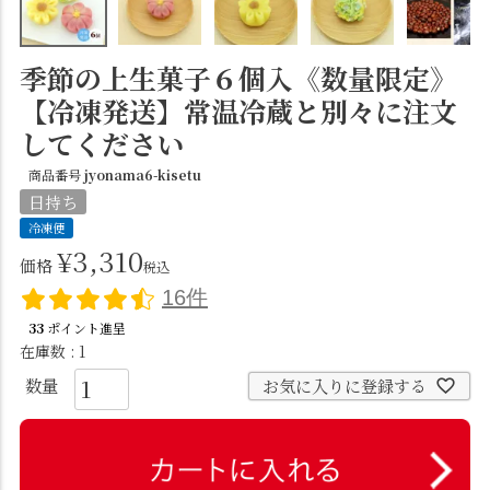
季節の上生菓子６個入《数量限定》
【冷凍発送】常温冷蔵と別々に注文
してください
商品番号
jyonama6-kisetu
日持ち
冷凍便
¥
3,310
価格
税込
16件
33
ポイント進呈
在庫数
1
お気に入りに登録する