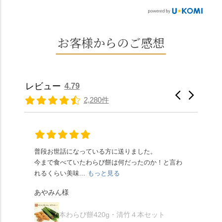
の水無月を頂きまし
西山の地にたどり着き
茶） 上記2点のわらび餅
神社」へ。 延暦3年
た。 ・ 大納言小豆は程
ました⛲️ 創業から30余
は、始めから一口サイ
（784年）、長岡京遷都
よい甘さで、ほっくり
年、自社の井戸の地下
ズになっているのです
とともに歩んできた"京
とした小豆の食感も美
水で作る和菓子は目に
お客様からのご感想
ぐにいただけます。 ち
春日"。鯉沢の池には白
味しかったです。うい
も麗しいものばかり👀
なみに、京きなこは通
いスイレンが咲き、神
ろう生地は歯応えもあ
「本わらび餅」は、も
常サイズ（250g）とビ
の使いの鹿がお出迎
りつつ滑らかで、こち
っちりした食感に深煎
ッグサイズ（420g）の2
え。紫式部が越前の雪
らもほんのりとした甘
りの香ばしい京きな粉
種類があります。 ※私
景色を見ながら想いを
レビュー
4.79
さだったため、とても
と和三盆の風味が広が
たちの間では、「みず
馳せた小塩山のふもと
2,280件
頂きやすかったです。
ります🥰 抹茶味もあ
はさんといえばわらび
に鎮座するお社です。
ありがたく、美味しく
り、こちらには宇治抹
餅がおすすめ」といわ
半日〜3日しか咲かない
頂きました。ご馳走様
茶を使用🍵 上質な渋み
れますが、ほんとうに
幻の「千眼桜」のお話
でした。 ・ 今年も変わ
の中に甘さを感じる大
納得です。種類は断ト
には一同うっとり。
らず湯島天満宮さんで
人の味わいです☺️ それ
ツに京きなこが人気で
「満開に出会えたら千
普段お世話になっている方に送りました。
夏の
茅の輪をくぐらせて頂
ぞれにきな粉、抹茶き
すが、私はどれも同じ
の願いが叶う」…来
今まで食べていたわらび餅は何だったのか！と言わ
た。
き、水無月にも出会え
な粉がついているの
くらい好きです。 ※京
春、絶対に狙います🌸
れるくらい美味...
もっと見る
あん
夏を迎えられることに
で、食べる直前にかけ
きなこはきなこ、抹茶
🍜お昼は「そば切りこ
が増.
感謝しています。あり
て召し上がれ💁‍♀️
あやみん様
は抹茶きなこが付いて
ごろ」さんで、のど越
がとうございます🙏 ・
************** みずは
秋様
ますが、追加でかけな
し最高のお蕎麦をつる
お皿は原稔さん
北川
くても十分おいしくい
り。器まで美しくて、
本わらび餅420g・清竹４本セット
（@hara_minoru）「角
（mizuha_kitagawa） 京