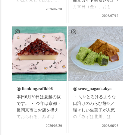
がほとんどではないか
観光ガイド研修レポ】 7
と思います。みなさん
月10日（金）、おもて
2026/07/20
はこの連休は楽しんで
なしタクシーの日高順
2026/07/12
いますか？ これからは
子さんの名ガイドで、
ものすごい暑さが続き
西山の魅力をぎゅっと
ますので、熱中症にな
詰め込んだ観光ガイド
らないようお互いに気
研修に行ってきまし
をつけましょう。 3連休
た！ 🎋スタートは「竹
まずは「みずは北川」
の径」。 頭上を覆う竹
の和菓子の紹介から。
のトンネルに一歩入る
（写真2枚目から） ・土
と、空気がすっと涼し
用餅（2個入） 暑気払
くなって、聞こえるの
い、厄払いとして夏の
は葉ずれの音だけ。嵐
土用入りにいただくと
山の竹林に絶対負けて
lionking.rafiki06
sense_nagaokakyo
いわれている土用餅。
ない美しさなのに、す
本日6月30日は夏越の祓
・ ＼✨とろけるような
今年の土用の入りは7/20
れ違うのは犬の散歩の
です。 ・ 今年は京都・
口溶けのわらび餅✨／
だそうです。連休最終
方くらい。この静け
長岡京市にお店を構え
瑞々しい生菓子が人気
日、時間のある人はぜ
さ、贅沢すぎません
ておられる、みずは北
の「みずは北川」は、
ひこの機会に食べてみ
か…？ここを独り占め
川さん
和菓子作りの要である
ては。 •わらび餅（京き
できるのが西山なんで
2026/06/30
2026/06/26
（@mizuha_kitagawa）
おいしい水を求めて、
なこ） •わらび餅（抹
す。 ⛩️続いて「大原野