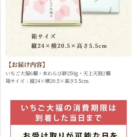
【お届け内容】
いちご大福6個・本わらび餅250g・天上天鼓2個
箱サイズ：縦24×横20.5×高さ5.5cm