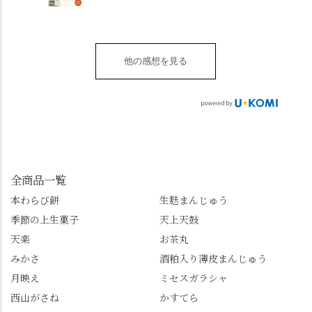
ただけます。 店内には
みんなの箸もカメラも
皿 金彩三島 千羽鶴」で
都府長岡京市うぐいす
別の食べ方でおいしく
止まりません📸 🌸午後
す。 ・ #みずは北川 #
台1-3 10:00～18:00 無休
いただける、わらび餅
は西行ゆかりの花の寺
水無月 #原稔 さん #和
（元日のみ休業）
のアレンジレシピのポ
「勝持寺」、石庭が見
菓子 #京都
**************
他の感想を見る
ップがあります。店員
事な石の寺「正法寺」
sense_nagaokakyo では
さんに一言お声かけて
へ。青もみじがきらき
「長岡京」や近郊のま
もらえれば、撮影許可
ら輝いて、秋の紅葉シ
ちの日常の魅力を発信
をいただけます。よか
ーズンへの期待が膨ら
しています📱 ぜひ皆さ
ったらぜひこちらも試
みます。 💠そしてクラ
んも「 #センス長岡京
してみてね。 ※発信は
イマックスは「善峯
」を付けて長岡京の素
今回控えさせていただ
寺」！ 境内に咲くあじ
敵な写真を投稿して下
きました。 •お茶丸 •天
さいはなんと8000株。
全商品一覧
さい😉 #長岡京スイー
上天鼓 •天楽 •完熟南紅
「もう終わってるか
ツ #みずは北川 #わらび
本わらび餅
生麩まんじゅう
梅ゼリー 上記4点も定番
な…」と半ば諦めてい
餅 #抹茶わらび餅
季節の上生菓子
天上天鼓
の和菓子。 完熟南紅梅
たら、上の方にはまだ
ゼリーは、現在1,500円
瑞々しい花がたくさん
天楽
お茶丸
以上購入すると1個プレ
残っていてくれました
みかさ
酒粕入り薄皮まんじゅう
ゼントのクーポン企画
✨ちょうどこの日から
月映え
ミセスガラシャ
を実施中。期限は
始まった「あじさい供
7/26（日）。但し、「み
養」で、池に浮かぶあ
西山がさね
かすてら
ずは北川」のアプリ会
じさいにも出会えるか