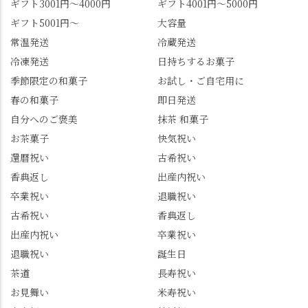
ギフト3001円～4000円
ギフト4001円～5000円
北川🍡 住所 長岡京市う
話題のレモンわらび餅
ギフト5001円～
大容量
ぐいす台1-3 TEL 075-
と、夏季限定・竹筒入
954-0400 営業時間 10:00
り水ようかん「清竹」
常温発送
冷蔵発送
～18:00 インスタ
を無事ゲットして、み
冷凍発送
日持ちするお菓子
@mizuha_kitagawa #セン
んな大満足の笑顔😋 さ
季節限定の和菓子
お試し・ご自宅用に
ス長岡京 #SENSE長岡
らに日高さんから、な
春の和菓子
即日発送
京公式アンバサダー #み
かの邸の珈琲パックと
ずは北川 私のアカウン
小倉山荘のお菓子のサ
自分へのご褒美
抹茶 和菓子
トは、地元のおすすめ
プライズプレゼントま
お茶菓子
快気祝い
グルメをメインに発
で🎁最後の最後まで"お
還暦祝い
古希祝い
信。お店選びの参考な
もてなし"の心を教えて
どにご利用いただける
いただきました。 プロ
香典返し
出産内祝い
と嬉しいです。 長岡京
ドライバーならではの
卒業祝い
退職祝い
市のお店や観光地など
ルート取り、駐車場事
古希祝い
香典返し
の情報を詳しく知りた
情、お客様を飽きさせ
出産内祝い
卒業祝い
い人は、下記アカウン
ない語り口…。楽しみ
トもあわせてチェック
ながら学びっぱなしの
退職祝い
誕生日
またはフォローして
一日。この経験を西山
茶道
長寿祝い
ね。 センス長岡京
のガイド活動にしっか
お見舞い
米寿祝い
@sense_nagaokakyo 長岡
り活かしていきます💪