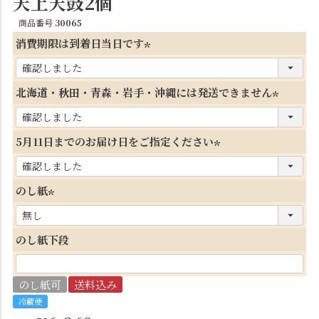
天上天鼓2個
商品番号
30065
消費期限は到着日当日です
(
必
北海道・秋田・青森・岩手・沖縄には発送できません
須
(
)
必
5月11日までのお届け日をご指定ください
須
(
)
必
のし紙
須
(
)
必
のし紙下段
須
)
のし紙可
送料込み
冷蔵便