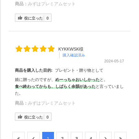
商品：
みずはプレミアムセット
役に立った
0
KYKKWSK様
購入確認済み
2024-05-17
商品を購入した目的:
プレゼント・贈り物として
娘に贈ったのですが、
めーっちゃおいしかった
と。
食べ終わってからも、しばらく余韻があった
と言っていまし
た。
商品：
みずはプレミアムセット
役に立った
0
​1
​2
​3
​4