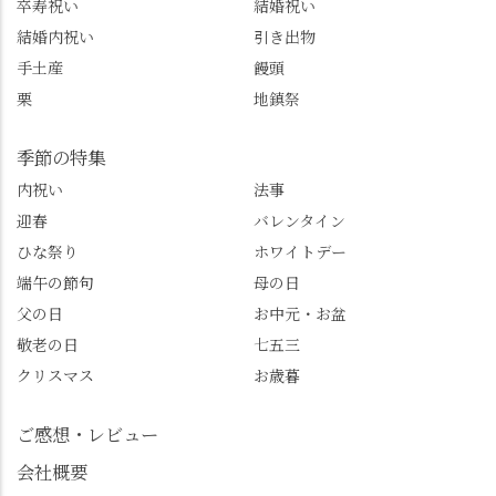
卒寿祝い
結婚祝い
京市観光協会
西山、ほんまにええと
@nagaokakyo_tourism ふ
こです。次はあなたを
結婚内祝い
引き出物
るふる長岡京
ご案内させてください
手土産
饅頭
@furufuru_nagaokakyo
🚕✨ #京都西山旅感 #京
栗
地鎮祭
まいぷれ乙訓
都西山 #おもてなしタク
@mypl_otokuni ※今も
シー #観光ガイド研修 #
物価の値上がりが激し
竹の径 #大原野神社 #京
季節の特集
くなっているので、値
春日 #千眼桜 #そば切り
内祝い
法事
段の記載はしばらく止
こごろ #勝持寺 #正法寺
迎春
バレンタイン
めます。
#善峯寺 #あじさい #あ
じさい供養 #遊龍の松 #
ひな祭り
ホワイトデー
桂昌院 #玉の輿 #みずは
端午の節句
母の日
北川 #レモンわらび餅 #
父の日
お中元・お盆
清竹 #なかの邸 #小倉山
敬老の日
七五三
荘 #京都観光 #西京区 #
大原野
クリスマス
お歳暮
ご感想・レビュー
会社概要