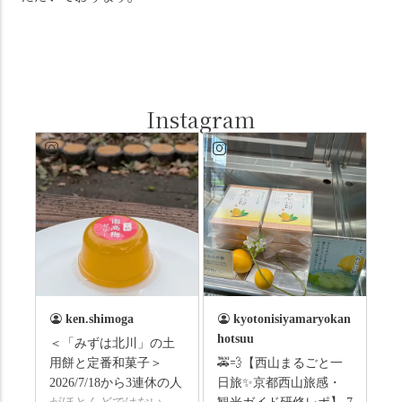
Instagram
ken.shimoga
kyotonisiyamaryokan
hotsuu
＜「みずは北川」の土
用餅と定番和菓子＞
🚕💨【西山まるごと一
2026/7/18から3連休の人
日旅✨京都西山旅感・