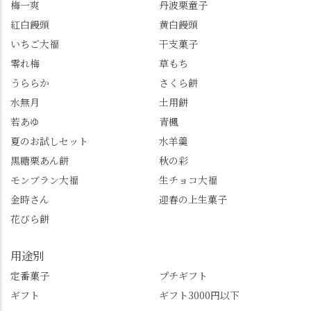
梅一爽
丹波栗童子
員登録が必要です。 ※
も…という素敵なお話
紅白饅頭
黄白饅頭
ゼリーは生の写真を撮
も。 天然記念物の「遊
いちご大福
干支菓子
りたかったのですが、
龍の松」は、地を這う
崩れてしまいました。
ように伸びる主幹がま
零れ梅
草もち
「みずは北川」のアプ
るで龍が遊ぶように見
うららか
さくら餅
リ会員の登録はほんと
える迫力！そして桂昌
水無月
土用餅
うにおすすめ。ポイン
院お手植えと伝わる樹
若あゆ
青楓
トもすぐに貯まります
齢300年超のしだれ
し、いろんな特典もあ
桜。"玉の輿"の語源に
夏のお試しセット
水羊羹
ります。まだ会員登録
なったお玉さん＝桂昌
黒糖栗あん餅
秋の彩
していない人はぜひこ
院と徳川綱吉の、教科
モンブラン大福
生チョコ大福
の機会に会員登録もし
書がひっくり返るよう
てみてね。 みなさんは
な再評価のお話まで聞
金時さん
迎春の上生菓子
この中で気になったも
けて、もう頭も心も満
花びら餅
のはありましたか？ど
腹です。振り返れば京
れも食べてほしいおす
都盆地が一望…!西から
用途別
すめ品ばかりです。よ
京都を見渡せるこの絶
かったらぜひこの機会
景、もっと知られてほ
定番菓子
プチギフト
に食べてみてはいかが
しい！ 🍋締めは「みず
ギフト
ギフト3000円以下
でしょうか。 🍡みずは
は北川」さんへ。 いま