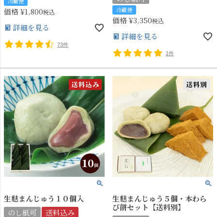
冷蔵便
冷蔵便
価格
¥
1,800
税込
価格
¥
3,350
税込
詳細を見る
詳細を見る
73件
1件
生麩まんじゅう１０個入
生麩まんじゅう５個・本わら
び餅セット【送料別】
のし紙可
送料込み