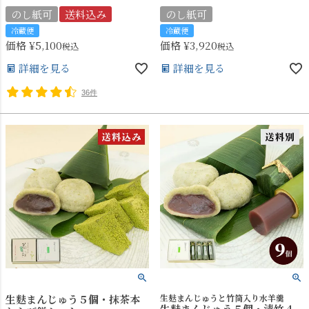
のし紙可
送料込み
のし紙可
冷蔵便
冷蔵便
価格
¥
5,100
価格
¥
3,920
税込
税込
詳細を見る
詳細を見る
36件
生麩まんじゅう５個・抹茶本
生麸まんじゅうと竹筒入り水羊羹
生麩まんじゅう５個・清竹４