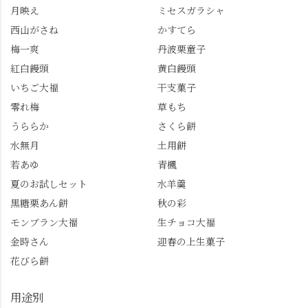
月映え
ミセスガラシャ
西山がさね
かすてら
梅一爽
丹波栗童子
紅白饅頭
黄白饅頭
いちご大福
干支菓子
零れ梅
草もち
うららか
さくら餅
水無月
土用餅
若あゆ
青楓
夏のお試しセット
水羊羹
黒糖栗あん餅
秋の彩
モンブラン大福
生チョコ大福
金時さん
迎春の上生菓子
花びら餅
用途別