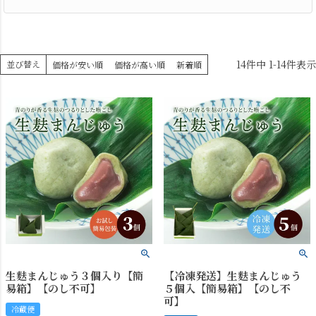
14
件中
1
-
14
件表示
並び替え
価格が安い順
価格が高い順
新着順
生麩まんじゅう３個入り【簡
【冷凍発送】生麩まんじゅう
易箱】【のし不可】
５個入【簡易箱】【のし不
可】
冷蔵便