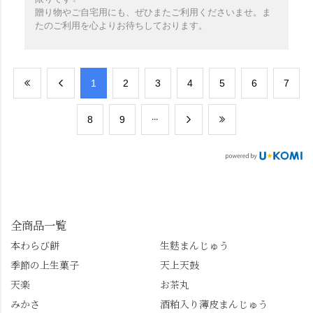
贈り物やご自宅用にも、ぜひまたご利用くださいませ。ま
たのご利用を心よりお待ちしております。
​1
​2
​3
​4
​5
​6
​7
​8
​9
全商品一覧
本わらび餅
生麩まんじゅう
季節の上生菓子
天上天鼓
天楽
お茶丸
みかさ
酒粕入り薄皮まんじゅう