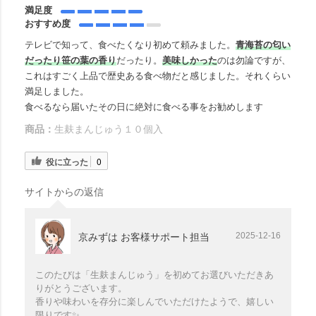
満足度
おすすめ度
テレビで知って、食べたくなり初めて頼みました。
青海苔の匂い
だったり笹の葉の香り
だったり。
美味しかった
のは勿論ですが、
これはすごく上品で歴史ある食べ物だと感じました。それくらい
満足しました。
食べるなら届いたその日に絶対に食べる事をお勧めします
商品：
生麸まんじゅう１０個入
役に立った
0
サイトからの返信
2025-12-16
京みずは お客様サポート担当
このたびは「生麸まんじゅう」を初めてお選びいただきあ
りがとうございます。
香りや味わいを存分に楽しんでいただけたようで、嬉しい
限りです✨️