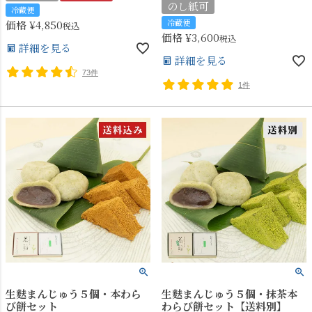
のし紙可
冷蔵便
冷蔵便
価格
¥
4,850
税込
価格
¥
3,600
税込
詳細を見る
詳細を見る
73件
1件
生麩まんじゅう５個・本わら
生麩まんじゅう５個・抹茶本
び餅セット
わらび餅セット【送料別】