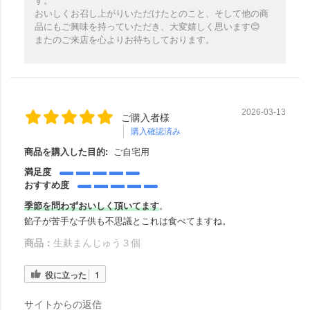
す。
おいしくお召し上がりいただけたとのこと、そして他の商
品にもご興味を持っていただき、大変嬉しく思います😊
またのご来店を心よりお待ちしております。
2026-03-13
ご購入者様
購入確認済み
商品を購入した目的:
ご自宅用
満足度
おすすめ度
季節を問わずおいしく頂いてます
。
餡子が苦手な子供も不思議とこれは食べてますね。
商品：
生麸まんじゅう３個
役に立った
1
サイトからの返信