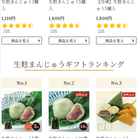
生麩まんじゅう3個
生麩まんじゅう5個
【冷凍】生麩まんじ
入
入
ゅう5個入
1,110円
1,800円
1,800円
73件
73件
73件
商品を見る
商品を見る
商品を見る
生麩まんじゅうギフトランキング
No.1
No.2
No.3