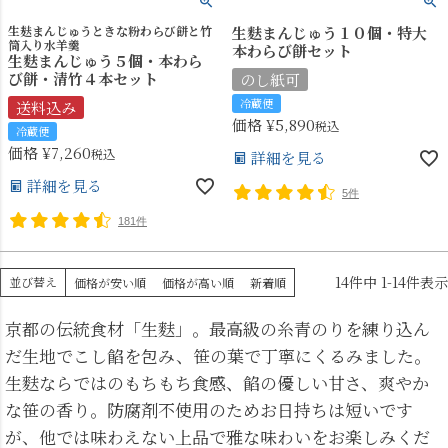
生麸まんじゅうときな粉わらび餅と竹
生麩まんじゅう１０個・特大
筒入り水羊羹
本わらび餅セット
生麩まんじゅう５個・本わら
び餅・清竹４本セット
のし紙可
冷蔵便
送料込み
価格
¥
5,890
税込
冷蔵便
価格
¥
7,260
税込
詳細を見る
詳細を見る
5件
181件
14
件中
1
-
14
件表示
並び替え
価格が安い順
価格が高い順
新着順
京都の伝統食材「生麩」。最高級の糸青のりを練り込ん
だ生地でこし餡を包み、笹の葉で丁寧にくるみました。
生麩ならではのもちもち食感、餡の優しい甘さ、爽やか
な笹の香り。防腐剤不使用のためお日持ちは短いです
が、他では味わえない上品で雅な味わいをお楽しみくだ