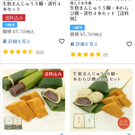
生麩まんじゅう５個・清竹４
筒入り水羊羹
生麩まんじゅう５個・本わら
本セット
び餅・清竹４本セット【送料
送料込み
別】
冷蔵便
冷蔵便
価格
¥
5,710
税込
価格
¥
5,760
税込
詳細を見る
詳細を見る
181件
2件