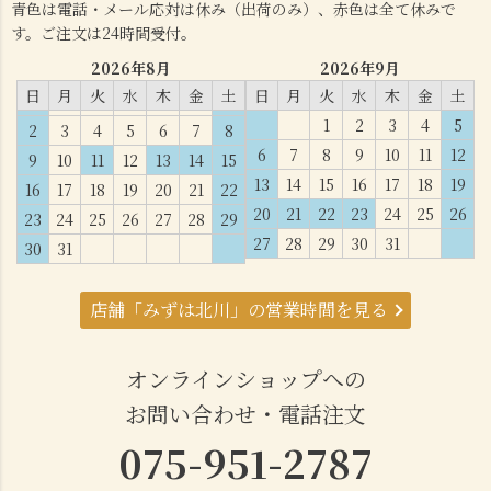
青色は電話・メール応対は休み（出荷のみ）、赤色は全て休みで
す。ご注文は24時間受付。
2026年8月
2026年9月
日
月
火
水
木
金
土
日
月
火
水
木
金
土
1
2
3
4
5
2
3
4
5
6
7
8
6
7
8
9
10
11
12
9
10
11
12
13
14
15
13
14
15
16
17
18
19
16
17
18
19
20
21
22
20
21
22
23
24
25
26
23
24
25
26
27
28
29
27
28
29
30
31
30
31
店舗「みずは北川」の営業時間を見る
オンラインショップへの
お問い合わせ・電話注文
075-951-2787