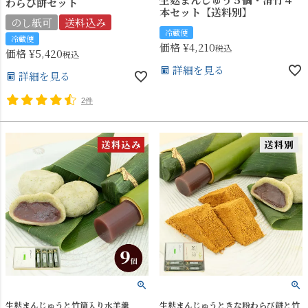
わらび餅セット
本セット【送料別】
のし紙可
送料込み
冷蔵便
冷蔵便
価格
¥
4,210
税込
価格
¥
5,420
税込
詳細を見る
詳細を見る
2件
生麸まんじゅうと竹筒入り水羊羹
生麸まんじゅうときな粉わらび餅と竹