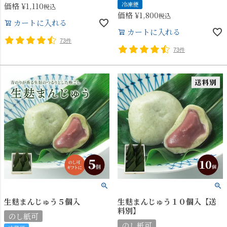
冷凍便
価格
¥
1,110
税込
価格
¥
1,800
税込
カートに入れる
カートに入れる
73件
73件
生麩まんじゅう５個入
生麩まんじゅう１０個入【送
料別】
のし紙可
のし紙可