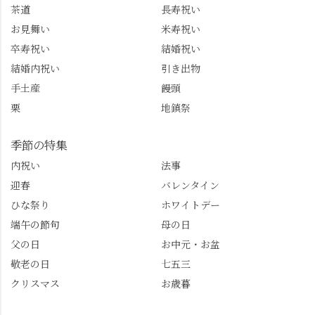
茶道
長寿祝い
お見舞い
米寿祝い
卒寿祝い
結婚祝い
結婚内祝い
引き出物
手土産
饅頭
栗
地鎮祭
季節の特集
内祝い
法事
迎春
バレンタイン
ひな祭り
ホワイトデー
端午の節句
母の日
父の日
お中元・お盆
敬老の日
七五三
クリスマス
お歳暮