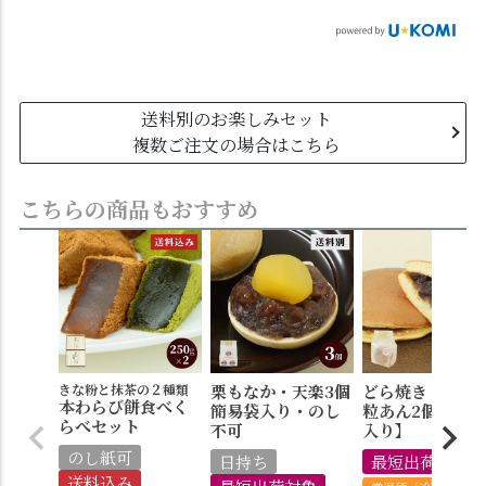
送料別のお楽しみセット
複数ご注文の場合はこちら
こちらの商品もおすすめ
きな粉と抹茶の２種類
栗もなか・天楽3個
どら焼き・みか
本わらび餅食べく
簡易袋入り・のし
粒あん2個【簡
らべセット
不可
入り】
のし紙可
日持ち
最短出荷対象
送料込み