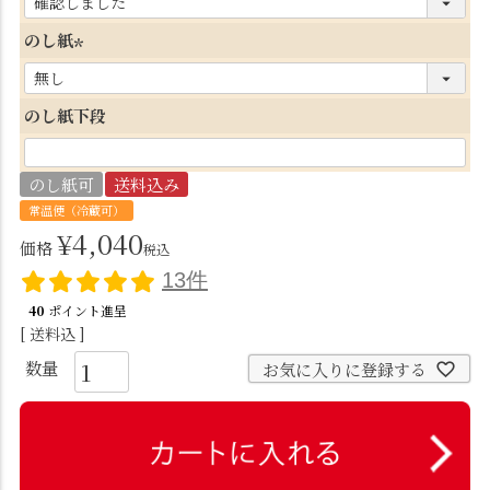
必
のし紙
須
(
)
必
のし紙下段
須
)
のし紙可
送料込み
常温便（冷蔵可）
¥
4,040
価格
税込
13件
40
ポイント進呈
送料込
お気に入りに登録する