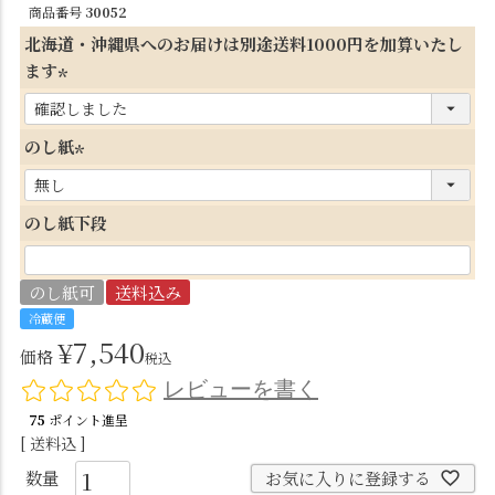
商品番号
30052
北海道・沖縄県へのお届けは別途送料1000円を加算いたし
ます
(
必
のし紙
須
(
)
必
のし紙下段
須
)
のし紙可
送料込み
冷蔵便
¥
7,540
価格
税込
レビューを書く
75
ポイント進呈
送料込
お気に入りに登録する