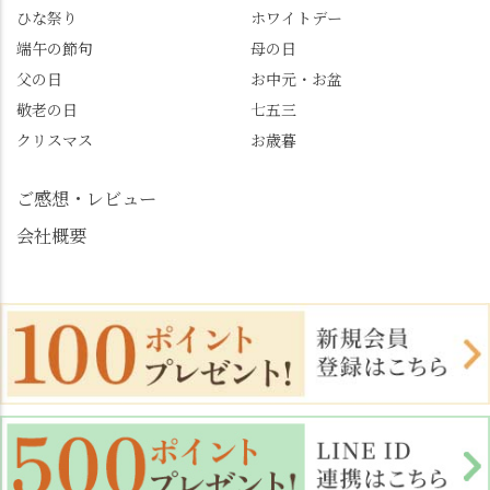
じさい供養 #遊龍の松 #
ひな祭り
ホワイトデー
桂昌院 #玉の輿 #みずは
端午の節句
母の日
北川 #レモンわらび餅 #
父の日
お中元・お盆
清竹 #なかの邸 #小倉山
敬老の日
七五三
荘 #京都観光 #西京区 #
大原野
クリスマス
お歳暮
ご感想・レビュー
会社概要