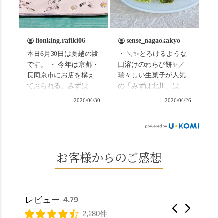
（写真2枚目から） ・土
と、空気がすっと涼し
用餅（2個入） 暑気払
くなって、聞こえるの
い、厄払いとして夏の
は葉ずれの音だけ。嵐
土用入りにいただくと
山の竹林に絶対負けて
lionking.rafiki06
sense_nagaokakyo
いわれている土用餅。
ない美しさなのに、す
本日6月30日は夏越の祓
・ ＼✨とろけるような
今年の土用の入りは7/20
れ違うのは犬の散歩の
です。 ・ 今年は京都・
口溶けのわらび餅✨／
だそうです。連休最終
方くらい。この静け
長岡京市にお店を構え
瑞々しい生菓子が人気
日、時間のある人はぜ
さ、贅沢すぎません
ておられる、みずは北
の「みずは北川」は、
ひこの機会に食べてみ
か…？ここを独り占め
川さん
和菓子作りの要である
ては。 •わらび餅（京き
できるのが西山なんで
2026/06/30
2026/06/26
（@mizuha_kitagawa）
おいしい水を求めて、
なこ） •わらび餅（抹
す。 ⛩️続いて「大原野
の水無月を頂きまし
西山の地にたどり着き
茶） 上記2点のわらび餅
神社」へ。 延暦3年
た。 ・ 大納言小豆は程
ました⛲️ 創業から30余
は、始めから一口サイ
（784年）、長岡京遷都
よい甘さで、ほっくり
年、自社の井戸の地下
ズになっているのです
とともに歩んできた"京
とした小豆の食感も美
水で作る和菓子は目に
お客様からのご感想
ぐにいただけます。 ち
春日"。鯉沢の池には白
味しかったです。うい
も麗しいものばかり👀
なみに、京きなこは通
いスイレンが咲き、神
ろう生地は歯応えもあ
「本わらび餅」は、も
常サイズ（250g）とビ
の使いの鹿がお出迎
りつつ滑らかで、こち
っちりした食感に深煎
ッグサイズ（420g）の2
え。紫式部が越前の雪
らもほんのりとした甘
りの香ばしい京きな粉
種類があります。 ※私
景色を見ながら想いを
レビュー
4.79
さだったため、とても
と和三盆の風味が広が
たちの間では、「みず
馳せた小塩山のふもと
2,280件
頂きやすかったです。
ります🥰 抹茶味もあ