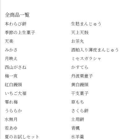
」を付けて長岡京の素
今回控えさせていただ
寺」！ 境内に咲くあじ
敵な写真を投稿して下
きました。 •お茶丸 •天
さいはなんと8000株。
全商品一覧
さい😉 #長岡京スイー
上天鼓 •天楽 •完熟南紅
「もう終わってるか
ツ #みずは北川 #わらび
本わらび餅
生麩まんじゅう
梅ゼリー 上記4点も定番
な…」と半ば諦めてい
餅 #抹茶わらび餅
季節の上生菓子
天上天鼓
の和菓子。 完熟南紅梅
たら、上の方にはまだ
ゼリーは、現在1,500円
瑞々しい花がたくさん
天楽
お茶丸
以上購入すると1個プレ
残っていてくれました
みかさ
酒粕入り薄皮まんじゅう
ゼントのクーポン企画
✨ちょうどこの日から
月映え
ミセスガラシャ
を実施中。期限は
始まった「あじさい供
7/26（日）。但し、「み
養」で、池に浮かぶあ
西山がさね
かすてら
ずは北川」のアプリ会
じさいにも出会えるか
梅一爽
丹波栗童子
員登録が必要です。 ※
も…という素敵なお話
紅白饅頭
黄白饅頭
ゼリーは生の写真を撮
も。 天然記念物の「遊
いちご大福
干支菓子
りたかったのですが、
龍の松」は、地を這う
崩れてしまいました。
ように伸びる主幹がま
零れ梅
草もち
「みずは北川」のアプ
るで龍が遊ぶように見
うららか
さくら餅
リ会員の登録はほんと
える迫力！そして桂昌
水無月
土用餅
うにおすすめ。ポイン
院お手植えと伝わる樹
若あゆ
青楓
トもすぐに貯まります
齢300年超のしだれ
し、いろんな特典もあ
桜。"玉の輿"の語源に
夏のお試しセット
水羊羹