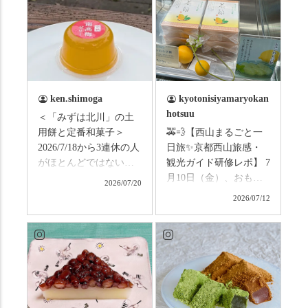
ken.shimoga
kyotonisiyamaryokan
hotsuu
＜「みずは北川」の土
用餅と定番和菓子＞
🚕💨【西山まるごと一
2026/7/18から3連休の人
日旅✨京都西山旅感・
がほとんどではないか
観光ガイド研修レポ】 7
と思います。みなさん
月10日（金）、おもて
2026/07/20
はこの連休は楽しんで
なしタクシーの日高順
2026/07/12
いますか？ これからは
子さんの名ガイドで、
ものすごい暑さが続き
西山の魅力をぎゅっと
ますので、熱中症にな
詰め込んだ観光ガイド
らないようお互いに気
研修に行ってきまし
をつけましょう。 3連休
た！ 🎋スタートは「竹
まずは「みずは北川」
の径」。 頭上を覆う竹
の和菓子の紹介から。
のトンネルに一歩入る