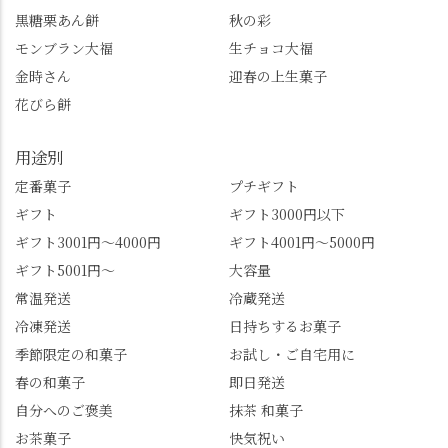
ります。まだ会員登録
なったお玉さん＝桂昌
黒糖栗あん餅
秋の彩
していない人はぜひこ
院と徳川綱吉の、教科
モンブラン大福
生チョコ大福
の機会に会員登録もし
書がひっくり返るよう
てみてね。 みなさんは
な再評価のお話まで聞
金時さん
迎春の上生菓子
この中で気になったも
けて、もう頭も心も満
花びら餅
のはありましたか？ど
腹です。振り返れば京
れも食べてほしいおす
都盆地が一望…!西から
用途別
すめ品ばかりです。よ
京都を見渡せるこの絶
かったらぜひこの機会
景、もっと知られてほ
定番菓子
プチギフト
に食べてみてはいかが
しい！ 🍋締めは「みず
ギフト
ギフト3000円以下
でしょうか。 🍡みずは
は北川」さんへ。 いま
ギフト3001円～4000円
ギフト4001円～5000円
北川🍡 住所 長岡京市う
話題のレモンわらび餅
ギフト5001円～
大容量
ぐいす台1-3 TEL 075-
と、夏季限定・竹筒入
954-0400 営業時間 10:00
り水ようかん「清竹」
常温発送
冷蔵発送
～18:00 インスタ
を無事ゲットして、み
冷凍発送
日持ちするお菓子
@mizuha_kitagawa #セン
んな大満足の笑顔😋 さ
季節限定の和菓子
お試し・ご自宅用に
ス長岡京 #SENSE長岡
らに日高さんから、な
春の和菓子
即日発送
京公式アンバサダー #み
かの邸の珈琲パックと
ずは北川 私のアカウン
小倉山荘のお菓子のサ
自分へのご褒美
抹茶 和菓子
トは、地元のおすすめ
プライズプレゼントま
お茶菓子
快気祝い
グルメをメインに発
で🎁最後の最後まで"お