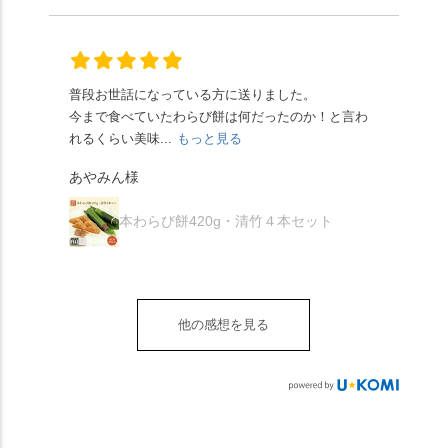
はさんといえばわらび
に鎮座するお社です。
ありがたく、美味しく
り、こちらには宇治抹
餅がおすすめ」といわ
半日〜3日しか咲かない
頂きました。ご馳走様
茶を使用🍵 上質な渋み
れますが、ほんとうに
幻の「千眼桜」のお話
でした。 ・ 今年も変わ
の中に甘さを感じる大
納得です。種類は断ト
には一同うっとり。
らず湯島天満宮さんで
人の味わいです☺️ それ
ツに京きなこが人気で
「満開に出会えたら千
普段お世話になっている方に送りました。
夏の
茅の輪をくぐらせて頂
ぞれにきな粉、抹茶き
すが、私はどれも同じ
の願いが叶う」…来
今まで食べていたわらび餅は何だったのか！と言わ
た。
き、水無月にも出会え
な粉がついているの
くらい好きです。 ※京
春、絶対に狙います🌸
れるくらい美味...
もっと見る
あん
夏を迎えられることに
で、食べる直前にかけ
きなこはきなこ、抹茶
🍜お昼は「そば切りこ
が増.
感謝しています。あり
て召し上がれ💁‍♀️
あやみん様
は抹茶きなこが付いて
ごろ」さんで、のど越
がとうございます🙏 ・
************** みずは
秋様
ますが、追加でかけな
し最高のお蕎麦をつる
お皿は原稔さん
北川
くても十分おいしくい
り。器まで美しくて、
本わらび餅420g・清竹４本セット
（@hara_minoru）「角
（mizuha_kitagawa） 京
ただけます。 店内には
みんなの箸もカメラも
皿 金彩三島 千羽鶴」で
都府長岡京市うぐいす
別の食べ方でおいしく
止まりません📸 🌸午後
す。 ・ #みずは北川 #
台1-3 10:00～18:00 無休
いただける、わらび餅
は西行ゆかりの花の寺
水無月 #原稔 さん #和
（元日のみ休業）
のアレンジレシピのポ
「勝持寺」、石庭が見
菓子 #京都
**************
他の感想を見る
ップがあります。店員
事な石の寺「正法寺」
sense_nagaokakyo では
さんに一言お声かけて
へ。青もみじがきらき
「長岡京」や近郊のま
もらえれば、撮影許可
ら輝いて、秋の紅葉シ
ちの日常の魅力を発信
をいただけます。よか
ーズンへの期待が膨ら
しています📱 ぜひ皆さ
ったらぜひこちらも試
みます。 💠そしてクラ
んも「 #センス長岡京
してみてね。 ※発信は
イマックスは「善峯