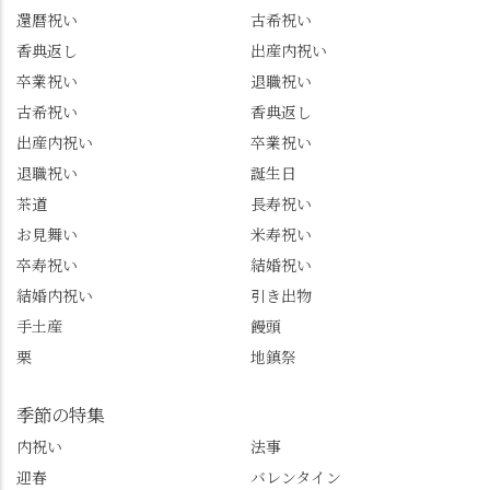
還暦祝い
古希祝い
信。お店選びの参考な
もてなし"の心を教えて
どにご利用いただける
いただきました。 プロ
香典返し
出産内祝い
と嬉しいです。 長岡京
ドライバーならではの
卒業祝い
退職祝い
市のお店や観光地など
ルート取り、駐車場事
古希祝い
香典返し
の情報を詳しく知りた
情、お客様を飽きさせ
出産内祝い
卒業祝い
い人は、下記アカウン
ない語り口…。楽しみ
トもあわせてチェック
ながら学びっぱなしの
退職祝い
誕生日
またはフォローして
一日。この経験を西山
茶道
長寿祝い
ね。 センス長岡京
のガイド活動にしっか
お見舞い
米寿祝い
@sense_nagaokakyo 長岡
り活かしていきます💪
卒寿祝い
結婚祝い
京市観光協会
西山、ほんまにええと
@nagaokakyo_tourism ふ
こです。次はあなたを
結婚内祝い
引き出物
るふる長岡京
ご案内させてください
手土産
饅頭
@furufuru_nagaokakyo
🚕✨ #京都西山旅感 #京
栗
地鎮祭
まいぷれ乙訓
都西山 #おもてなしタク
@mypl_otokuni ※今も
シー #観光ガイド研修 #
物価の値上がりが激し
竹の径 #大原野神社 #京
季節の特集
くなっているので、値
春日 #千眼桜 #そば切り
内祝い
法事
段の記載はしばらく止
こごろ #勝持寺 #正法寺
迎春
バレンタイン
めます。
#善峯寺 #あじさい #あ