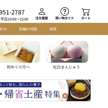
951-2787
注文履歴
買い物ガイド
カート
日10:00～15:00
わせ
店舗の地図
採用
初めての方へ
紅白まんじゅう