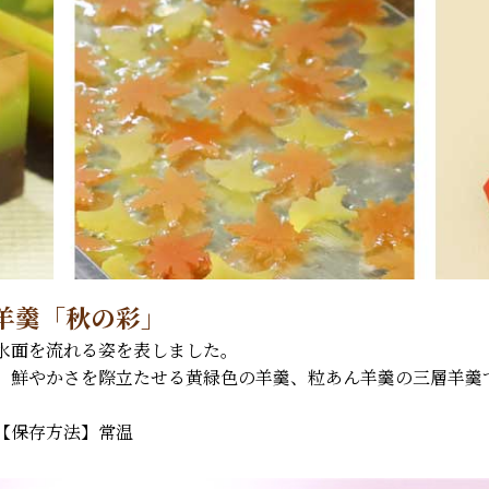
羊羹「秋の彩」
水面を流れる姿を表しました。
、鮮やかさを際立たせる黄緑色の羊羹、粒あん羊羹の三層羊羹
【保存方法】常温