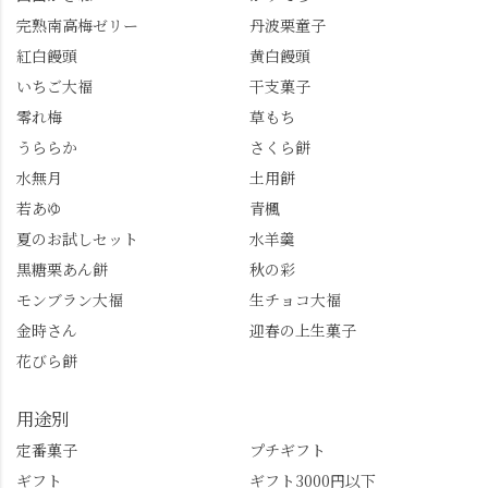
完熟南高梅ゼリー
丹波栗童子
紅白饅頭
黄白饅頭
いちご大福
干支菓子
零れ梅
草もち
うららか
さくら餅
水無月
土用餅
若あゆ
青楓
夏のお試しセット
水羊羹
黒糖栗あん餅
秋の彩
モンブラン大福
生チョコ大福
金時さん
迎春の上生菓子
花びら餅
用途別
定番菓子
プチギフト
ギフト
ギフト3000円以下