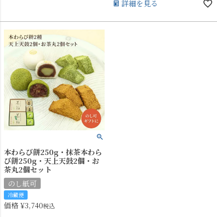
詳細を見る
本わらび餅250g・抹茶本わら
び餅250g・天上天鼓2個・お
茶丸2個セット
のし紙可
冷蔵便
価格
¥
3,740
税込