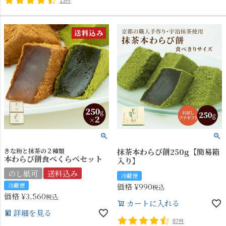
13件
きな粉と抹茶の２種類
抹茶本わらび餅250g【簡易箱
本わらび餅食べくらべセット
入り】
のし紙可
送料込み
冷蔵便
冷蔵便
価格
¥
990
税込
価格
¥
3,560
税込
カートに入れる
詳細を見る
87件