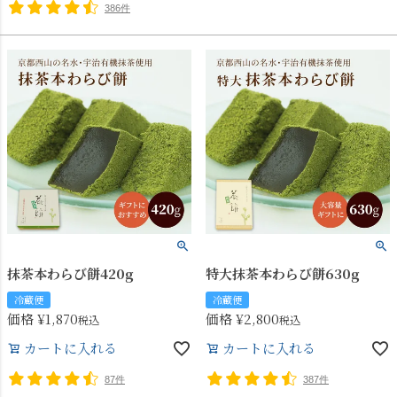
386件
抹茶本わらび餅420g
特大抹茶本わらび餅630g
冷蔵便
冷蔵便
価格
¥
1,870
価格
¥
2,800
税込
税込
カートに入れる
カートに入れる
87件
387件