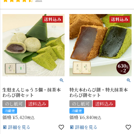
生麩まんじゅう５個・抹茶本
特大本わらび餅・特大抹茶本
わらび餅セット
わらび餅セット
のし紙可
送料込み
のし紙可
送料込み
冷蔵便
冷蔵便
価格
¥
5,420
価格
¥
6,840
税込
税込
詳細を見る
詳細を見る