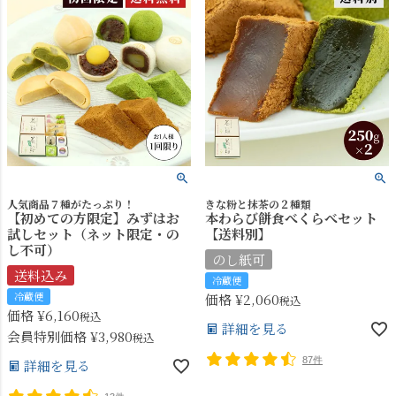
人気商品７種がたっぷり！
きな粉と抹茶の２種類
【初めての方限定】みずはお
本わらび餅食べくらべセット
試しセット（ネット限定・の
【送料別】
し不可）
のし紙可
送料込み
冷蔵便
冷蔵便
価格
¥
2,060
税込
価格
¥
6,160
税込
詳細を見る
会員特別価格
¥
3,980
税込
87件
詳細を見る