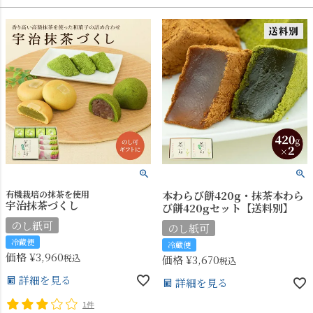
有機栽培の抹茶を使用
本わらび餅420g・抹茶本わら
宇治抹茶づくし
び餅420gセット【送料別】
のし紙可
のし紙可
冷蔵便
冷蔵便
価格
¥
3,960
税込
価格
¥
3,670
税込
詳細を見る
詳細を見る
1件