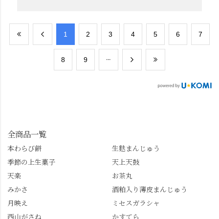
​1
​2
​3
​4
​5
​6
​7
​8
​9
全商品一覧
本わらび餅
生麩まんじゅう
季節の上生菓子
天上天鼓
天楽
お茶丸
みかさ
酒粕入り薄皮まんじゅう
月映え
ミセスガラシャ
西山がさね
かすてら