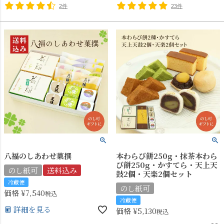
2件
23件
八福のしあわせ菓撰
本わらび餅250g・抹茶本わら
び餅250g・かすてら・天上天
のし紙可
送料込み
鼓2個・天楽2個セット
冷蔵便
のし紙可
価格
¥
7,540
税込
冷蔵便
詳細を見る
価格
¥
5,130
税込