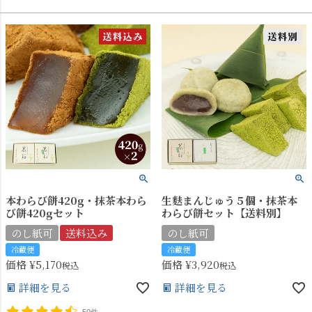
本わらび餅420g・抹茶本わら
生麩まんじゅう５個・抹茶本
び餅420gセット
わらび餅セット【送料別】
のし紙可
送料込み
のし紙可
冷蔵便
冷蔵便
価格
¥
5,170
価格
¥
3,920
税込
税込
詳細を見る
詳細を見る
50件